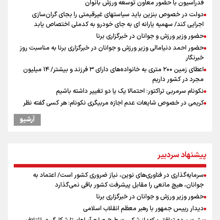
فدراسیون با حضور معاون توسعه ورزش بانوان
دولت در خصوص بنزین باید سیاستهای غیرقیمتی را بجای گران‌سازی
اجرایی کند/ سهمیه یارانه ای به جای خودرو به کدملی اختصاص یابد
حضور وزیر ورزش و جوانان در خبرگزاری برنا
حضور احمد دنیامالی وزیر ورزش و جوانان در خبرگزاری برنا به مناسبت روز
خبرنگار
اعطای زمین ۲۰۰ متری به خانواده‌های دارای ۳ فرزند و بیشتر/ ۱۴ میلیون
مجرد در کشور داریم
نکونام سرمربی تراکتور: احتمالا یک یا دو تغییر داشته باشیم
کریمی در خصوص شایعات عدم اجازه مربیگری نکونام: هر کسی گفته نظر
شخصی خودش بوده است
آرشیو
نکونام: چند روز یکبار تماشاگران امکان حضور در تمرینات خواهند داشت
بازدهی اوراق دولتی در آستانه ۴۰ درصد/ سیگنال هشدار به بازار پول و
سرمایه
پیشنهاد سردبیر
پاسخ منفی مجیدی، نکونام را سرمربی کرد؛ ماجرای عجیب نیمکت تراکتور
پیش‌بینی نرخ دلار، طلا و سکه ۱۹ مرداد/ سکه در برابر دو نیروی متضاد
سرمایه‌گذاری در فناوری‌های نوین، نیاز ضروری کشور است/ اعتماد به
ادعای ترامپ: بطور محدود در حال مذاکره با ایران هستیم
جوانان، هیچ مانعی را مقابل پیشرفت کشور باقی نمی‌گذارد
عراقچی: با آمریکا مذاکره نداریم/ باز شدن تنگه هرمز به شرایطی غیر از
حضور وزیر ورزش و جوانان در خبرگزاری برنا
تفاهم با عمان مرتبط است
دیدار رییس جمهور با رهبر معظم انقلاب اسلامی
پیشنهاد رسمی تراکتور به بازیکن مورد علاقه نکونام