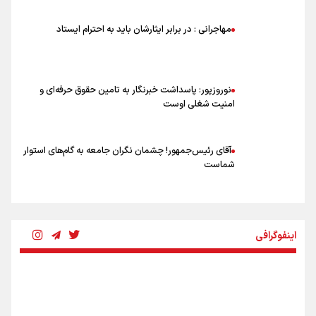
ورود مواد آلاینده به منابع آب از نگرانی‌های جدی دوران جنگ است/ خطر از
دست رفتن باروری خاک
مهاجرانی : در برابر ایثارشان باید به احترام ایستاد
مروری بر زندگینامه خبرنگار شهید «محمود صارمی»
۱۷ مرداد؛ روز خبرنگار
نوروزپور: پاسداشت خبرنگار به تامین حقوق حرفه‌ای و
امنیت شغلی اوست
آقای رئیس‌جمهور! چشمان نگران جامعه به گام‌های استوار
شماست
چرخه تندروی در برابر آرمان مشروطه
اینفوگرافی
بنزین؛ تدبیری برای حفظ امنیت انرژی