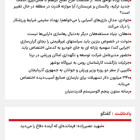
پشت پرده توافق مکه؛ از شکست طرح صلح آبراهام تا شکل‌گیری ائتلاف
جدید ترکیه، پاکستان و عربستان/ آیا موازنه قدرت در منطقه در حال تغییر
است؟
جوادی: مدال بازی‌های آسیایی را می‌خواهم/ بهداد سلیمی شرایط ورزشکار
را درک می‌کند
دهقان: بنیاد مستضعفان دیگر به‌دنبال رهاسازی دارایی‌ها نیست
دولت در خصوص بنزین باید سیاستهای غیرقیمتی را بجای گران‌سازی
اجرایی کند/ سهمیه یارانه ای به جای خودرو به کدملی اختصاص یابد
حضور مدیرعامل شرکت توسعه و نگهداری اماکن ورزشی در برنا
جزئیات بازگشت کارشناسان روس به نیروگاه بوشهر
کلیپی از سفر دو روزه وزیر ورزش و جوانان به جمهوری آذربایجان
۳۴۰ میلیون دلار تسهیلات برای بازسازی صنایع آسیب‌دیده اختصاص
می‌یابد
رسانه ستون پنجم اکوسیستم قدرت‌بنیان
هدف‌گذاری پرداخت ۳۰ هزار وام اشتغال تا پایان سال
استقبال ۳ هزار جوان از کارگاه‌های مهارت‌آموزی در ۲۵۰ شهرستان کشور
یادداشت
گفتگو
شوک بزرگ برای لیونل مسی!
|
سخنگوی سپاه: بازگشایی تنگۀ هرمز منوط به پذیرش شروط ایران از سوی
شهید نصیرزاده؛ فرمانده‌ای که آینده دفاع را می‌دید
آمریکاست و ارتباطی به مذاکرات ایران و عمان ندارد
علت نامگذاری ۱۷ مرداد به عنوان روز خبرنگار چیست؟