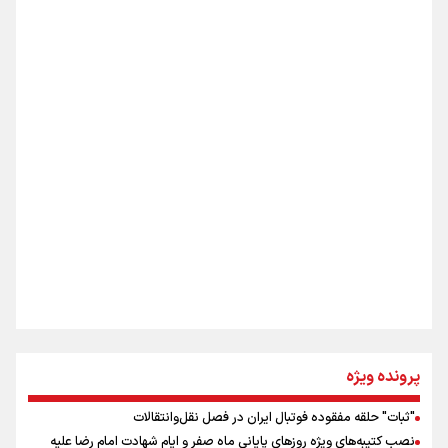
«هورامان»؛ میراثی که جهان را شیفته کرد
شکستگیِ بزرگ؛ روایتِ یک استخوان، یک نسل، یک توهم!
اینفو برنا/ دستاوردهای وزارت ورزش و جوانان در توسعه
ورزش بانوان
رسانه ملی و حق مردم برای شنیدن صدای رئیس‌جمهوری
روایت ایران از کنار مردم
از طلوع خیابان‌ها تا غروب اشک
پرونده ویژه
"ثبات" حلقه مفقوده فوتبال ایران در فصل نقل‌وانتقالات
اینفو برنا/ میزان مالیات بر ارزش افزوده چقدر است؟
نصب کتیبه‌های ویژه روزهای پایانی ماه صفر و ایام شهادت امام رضا علیه