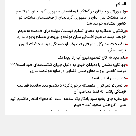
جمله‌ای که بغض چهارماهه را شکست؛ «آهای مردم، آقا از
السلام
تهران رفتند»
وزیر ورزش و جوانان در گفتگو با رسانه‌های جمهوری آذربایجان: در تفاهم
نامه مشترک بین ایران و جمهوری آذربایجان از ظرفیت‌های مشترک دو
کشور استفاده خواهد شد
سه حسرتی که به دلم ماند
پزشکیان: مذاکره به معنای تسلیم نیست/ دولت برای خدمت به مردم
خواهد ایستاد/ هیچ اختلافی میان دولت و نیروهای مسلح وجود ندارد
توضیحات مدیرکل امور فنی صندوق بازنشستگی درباره جزئیات قانون
بازنشستگی
علم باید به اتاق تصمیم‌گیری آب راه پیدا کند
جهانگیر: دشمن با بمباران خبری به دنبال جبران شکست‌های خود است/ ۲۲
درصد کاهش پرونده‌های مسن قضایی در سایه هوشمندسازی
اینفو برنا / ۴ مسیر اصلی پیاده روی اربعین در عراق
جوان سال ایران باشید
با نسل Z نمی‌توان منفعلانه برخورد کرد/ دانشجو باید سازنده فعالیت
فرهنگی باشد، نه فقط مخاطب آن
یوسفی: جای بخیه سرم یادگار یک سانحه است، نه دعوا!/ انتظار داشتیم تیم
ملی از گروهش صعود کند + فیلم
مردی که تاریخ را با دوربین و موتورسیکلت ثبت کرد
رابرت دنیرو: کشور من دیگر دوست‌داشتنی نیست
دبیر فدراسیون بولینگ و بیلیارد: از رسانه ملی انتظار حمایت داریم/ در
انتظار حضور تیم‌های بزرگ مثل استقلال در لیگ هستیم
تماس با ما
|
درباره ما
|
پیوندها
|
آرشیو
|
عضویت در خبرنامه
|
آب و هوا
|