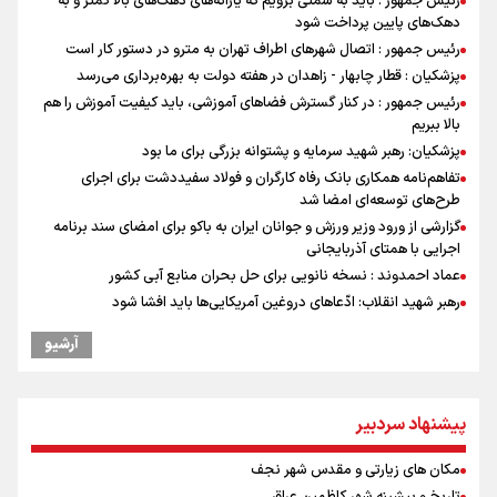
رئیس جمهور : باید به سمتی برویم که یارانه‌های دهک‌های بالا کمتر و به
دهک‌های پایین پرداخت شود
رئیس جمهور : اتصال شهرهای اطراف تهران به مترو در دستور کار است
پزشکیان : قطار چابهار - زاهدان در هفته دولت به بهره‌برداری می‌رسد
رئیس جمهور : در کنار گسترش فضاهای آموزشی، باید کیفیت آموزش را هم
بالا ببریم
پزشکیان: رهبر شهید سرمایه و پشتوانه بزرگی برای ما بود
تفاهم‌نامه همکاری بانک رفاه کارگران و فولاد سفیددشت برای اجرای
طرح‌های توسعه‌ای امضا شد
گزارشی از ورود وزیر ورزش و جوانان ایران به باکو برای امضای سند برنامه
اجرایی با همتای آذربایجانی
عماد احمدوند : نسخه نانویی برای حل بحران منابع آبی کشور
رهبر شهید انقلاب: ادّعاهای دروغین آمریکایی‌ها باید افشا شود
یحیی سریع: در عملیاتی گسترده تجمعات نظامی وابسته به عربستان را
آرشیو
هدف قرار دادیم
مستمری مددجویان کفاف زندگی را نمی‌دهد / حمایت از ۱۹هزار زن‌
سرپرست خانوار
پیشنهاد سردبیر
استاندار خوزستان: دو میلیون و ۱۷۰ هزار تردد در مرزهای شلمچه و چذابه
ثبت شد / برپایی هزار موکب در خوزستان و ۱۰۰ موکب در مسیر نجف تا
مکان های زیارتی و مقدس شهر نجف
کربلا