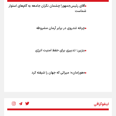
آقای رئیس‌جمهور! چشمان نگران جامعه به گام‌های استوار
شماست
چرخه تندروی در برابر آرمان مشروطه
بنزین؛ تدبیری برای حفظ امنیت انرژی
«هورامان»؛ میراثی که جهان را شیفته کرد
شکستگیِ بزرگ؛ روایتِ یک استخوان، یک نسل، یک توهم!
اینفوگرافی