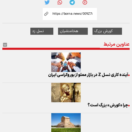
کورش بزرگ
هخامنشیان
نسل زد
عناوین مرتبط
آینده کاری نسل Z در بازار مملو از بوروکراسی ایران
چرا «کورش» بزرگ است؟