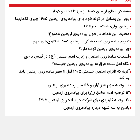
همه کرایه‌های اربعین ۱۴۰۵ از مرز تا نجف و کربلا
اینفو برنا / توصیه‌هایی طلایی برای پیاده روی اربعین
بجز این وسایل در کوله خود برای پیاده روی اربعین ۱۴۰۵ چیزی نگذارید!
نگاه تمدنی رهبر شهید به فضای مجازی
اربعین اولی‌ها حتما بخوانند!
مصرف این غذاها در طول پیاده‌روی اربعین ممنوع!
تقویم پیاده روی نجف به کربلا اربعین ۱۴۰۵ + تاریخ‌های مهم
چرا پیاده‌روی اربعین ثواب دارد؟
رابطه کارگر و کارفرما در اندیشه رهبر شهید: از تضاد به
زوجیت
فضیلت پیاده روی اربعین و زیارت امام حسین (ع) در قیاس با حج
نگاه اهل‌سنت عراق به پیاده‌روی اربعین چیست؟
آنچه که زائران اربعین حسینی ۱۴۰۵ قبل از سفر پیاده روی اربعین باید
بدانند
۱۰ توصیه مهم به زائران و خادمان پیاده روی اربعین
اینفو برنا / جدول کامل فاصله مرز شلمچه تا شهرهای زیارتی
۱۳ توصیه امام صادق (ع) برای پیاده‌روی اربعین
۲۰ توصیه کاربردی برای شرکت در پیاده روی اربعین ۱۴۰۵
عراق
پاسخ به سه‌ شبهه درباره پیاده‌روی اربعین
تماس با ما
|
درباره ما
|
پیوندها
|
آرشیو
|
عضویت در خبرنامه
|
آب و هوا
|