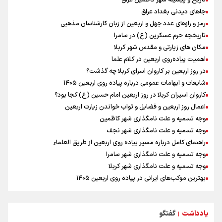
تاریخ و پیشینه شهر کاظمین عراق
امیررضا غلامی، ملی پوش تکواندو : تمرکزم روی مسابقات پاکستان است نه
بازی های آسیایی
جاهای دیدنی بغداد عراق
جابجایی مرکز ثقل اقتصاد جهان انجام شد/ فرصت طلایی برای اقتصاد
رمز و رازهای عدد چهل و اربعین از زبان کارشناسان مذهبی
ایران +نمودار
تاریخچه حرم عسکرین (ع) در سامرا
رادین زینالی، ملی پوش تکواندو : قدم به قدم تلاش می کنم تا به طلای
مکان های زیارتی و مقدس شهر کربلا
المپیک برسم
اهمیت پیاده‌روی اربعین در کلام علما
ونس: ایرانی‌ها مذاکره‌کنندگان سرسختی هستند
در روز اربعین بر کاروان اسرای کربلا چه گذشت؟
وقتی از وفاق صحبت می‌کنم، منظورم مردم هستند/ مسیر اصلاحات آغاز
شایعات و ابهامات عمومی درباره پیاده روی اربعین ۱۴۰۵
شده و متوقف نخواهد شد
کاروان اسیران کربلا در روز اربعین امام حسین (ع) کجا بود؟
اعمال روز اربعین و فضایل و ثواب خواندن زیارت اربعین
وجه تسمیه و علت نامگذاری شهر کاظمین
وجه تسمیه و علت نامگذاری شهر نجف
راهنمای کامل درباره مسیر پیاده روی اربعین از طریق العلماء
وجه تسمیه و علت نامگذاری شهر سامرا
وجه تسمیه و علت نامگذاری شهر کربلا
بهترین موکب‌های ایرانی در پیاده روی اربعین ۱۴۰۵
توصیه هایی مهم برای پیچ خوردگی پا در پیاده روی اربعین
خطرات پیاده روی اربعین/ ۷ راهنمایی برای سفری ایمن و معنوی
یادداشت
گفتگو
۲۰ نکته دوستانه درباره پیاده روی اربعین و عراقی ها
|