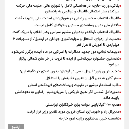
بقائی: وزارت خارجه در هماهنگی کامل با شورای عالی امنیت ملی حرکت
می‌کند/ سفر احتمالی قالیباف و عراقچی به پاکستان
قالیباف انتصاب محسن رضایی در شورای‌عالی امنیت ملی را تبریک گفت
اقتدار ملی بدون رسانه‌های مسئول و حرفه‌ای کامل نیست
قالیباف انتصاب ذوالقدر به‌عنوان مشاور سیاسی رهبر انقلاب را تبریک گفت
حمایت از ازدواج، اشتغال و مهارت‌آموزی جوانان در اردبیل/ از تسهیلات ۲
میلیاردی تا آموزش ۱۱ هزار نفر
دیپلمات لبنانی: دور جدید مذاکرات با اسرائیل در ماه آینده برگزار نمی‌شود
نخستین جشنواره بین‌المللی از ایده تا ثروت در خراسان شمالی برگزار
می‌شود
عجیب‌ترین رکورد لیونل مسی در فوتبال؛ بدون شادی در دقیقه اول!
سفر آدان به دبی قبل از تعیین تکلیفش با استقلال
تاکید استاندار بوشهر بر تقویت زیرساخت‌های فرودگاهی استان
مدیرعامل شمس آذر: هیچ بازیکنی را نمی‌فروشیم؛ رضایی به تعهداتش
پایبند ماند
هدیه ۲۰۰ گیگابایتی دولت برای خبرنگاران ایرانسلی
مدیرکل راه و شهرسازی استان قزوین مورد تقدیر وزیر قرار گرفت
نشست خبری سخنگوی وزارت امور خارجه
روایت رئیس‌جمهور از دیدار ۷ ساعته خود با رهبر معظم انقلاب اسلامی
آرشیو