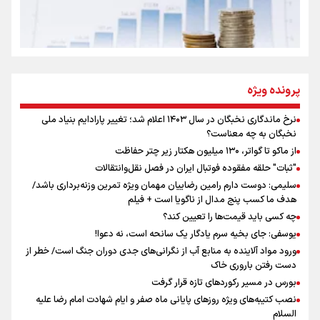
روایت ایران از کنار مردم
از طلوع خیابان‌ها تا غروب اشک
پرونده ویژه
نرخ ماندگاری نخبگان در سال ۱۴۰۳ اعلام شد؛ تغییر پارادایم بنیاد ملی
اینفو برنا/ میزان مالیات بر ارزش افزوده چقدر است؟
نخبگان به چه معناست؟
جمله‌ای که بغض چهارماهه را شکست؛ «آهای مردم، آقا از
از ماکو تا گواتر، ۱۳۰ میلیون هکتار زیر چتر حفاظت
تهران رفتند»
"ثبات" حلقه مفقوده فوتبال ایران در فصل نقل‌وانتقالات
سلیمی: دوست دارم رامین رضاییان مهمان ویژه تمرین وزنه‌برداری باشد/
هدف ما کسب پنج مدال از ناگویا است + فیلم
سه حسرتی که به دلم ماند
چه کسی باید قیمت‌ها را تعیین کند؟
یوسفی: جای بخیه سرم یادگار یک سانحه است، نه دعوا!
ورود مواد آلاینده به منابع آب از نگرانی‌های جدی دوران جنگ است/ خطر از
دست رفتن باروری خاک
بورس در مسیر رکوردهای تازه قرار گرفت
نصب کتیبه‌های ویژه روزهای پایانی ماه صفر و ایام شهادت امام رضا علیه
السلام