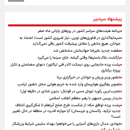
تصاویر ثبت شده از پلنگ ایرانی در سالوک
پزشکیان: قدردان مردمی هستم که ۱۶۰ روز، شب و روز در خیابان ایستادند
پاپ خواستار احیای دیپلماسی در قبال خصومت‌ها شد
پیشنهاد سردبیر
نشست خبری رئیس سازمان سینمایی
برنامه هیئت‌های سراسر کشور در روزهای پایانی ماه صفر
برگزاری مراسم عزاداری ۲۸ صفر با حضور وزیر ورزش و جوانان+ تصویر
سرمایه‌گذاری در فناوری‌های نوین، نیاز ضروری کشور است/ اعتماد به
جوانان، هیچ مانعی را مقابل پیشرفت کشور باقی نمی‌گذارد
مقصد جدید علیرضا جهانبخش مشخص شد
بازگشت بلاک‌باسترها/ وقتی گیشه، جای سینما را می‌گیرد
پشت پرده جابجایی روی نیمکت کادر فنی تراکتور/ دعوای مصلحتی و تکرار
پروژه برکناری
حضور وزیر ورزش و جوانان در خبرگزاری برنا
تصویر رهگیری هواپیمای وارد شده به حریم هوایی محل حضور ترامپ
عجیب‌ترین رکورد لیونل مسی در فوتبال؛ بدون شادی در دقیقه اول!
دیدار رییس جمهور با رهبر معظم انقلاب اسلامی
پشت پرده توافق مکه؛ از شکست طرح صلح آبراهام تا شکل‌گیری ائتلاف
جدید ترکیه، پاکستان و عربستان/ آیا موازنه قدرت در منطقه در حال تغییر
است؟
جوادی: مدال بازی‌های آسیایی را می‌خواهم/ بهداد سلیمی شرایط ورزشکار
را درک می‌کند