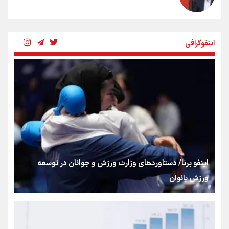
چرخه تندروی در برابر آرمان مشروطه
اینفوگرافی
بنزین؛ تدبیری برای حفظ امنیت انرژی
«هورامان»؛ میراثی که جهان را شیفته کرد
شکستگیِ بزرگ؛ روایتِ یک استخوان، یک نسل، یک توهم!
اینفو برنا/ دستاوردهای وزارت ورزش و جوانان در توسعه
ورزش بانوان
رسانه ملی و حق مردم برای شنیدن صدای رئیس‌جمهوری