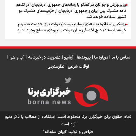
اینفو برنا / ۴ مسیر اصلی پیاده روی اربعین در عراق
وزیر ورزش و جوانان در گفتگو با رسانه‌های جمهوری آذربایجان: در تفاهم
نامه مشترک بین ایران و جمهوری آذربایجان از ظرفیت‌های مشترک دو
کشور استفاده خواهد شد
پزشکیان: مذاکره به معنای تسلیم نیست/ دولت برای خدمت به مردم
خواهد ایستاد/ هیچ اختلافی میان دولت و نیروهای مسلح وجود ندارد
توضیحات مدیرکل امور فنی صندوق بازنشستگی درباره جزئیات قانون
بازنشستگی
علم باید به اتاق تصمیم‌گیری آب راه پیدا کند
تماس با ما
|
درباره ما
|
پیوندها
|
آرشیو
|
عضویت در خبرنامه
|
آب و هوا
|
اوقات شرعی
|
نظرسنجی
اینفو برنا / توصیه‌هایی طلایی برای پیاده روی اربعین
تمام حقوق برای خبرگزاری برنا محفوظ است. استفاده از مطالب با ذکر منبع
آزاد است
طراحی و تولید
"ایران سامانه"