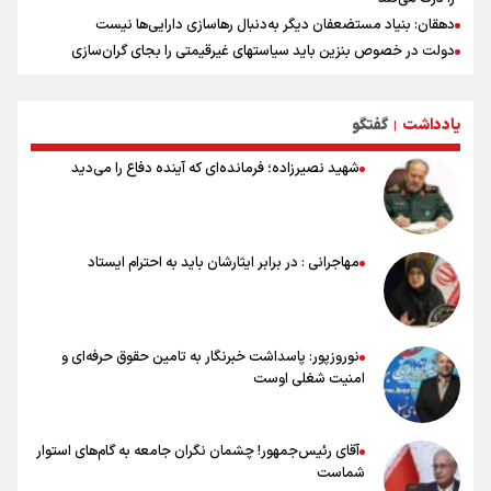
دهقان: بنیاد مستضعفان دیگر به‌دنبال رهاسازی دارایی‌ها نیست
دولت در خصوص بنزین باید سیاستهای غیرقیمتی را بجای گران‌سازی
اجرایی کند/ سهمیه یارانه ای به جای خودرو به کدملی اختصاص یابد
حضور مدیرعامل شرکت توسعه و نگهداری اماکن ورزشی در برنا
یادداشت
گفتگو
جزئیات بازگشت کارشناسان روس به نیروگاه بوشهر
|
کلیپی از سفر دو روزه وزیر ورزش و جوانان به جمهوری آذربایجان
شهید نصیرزاده؛ فرمانده‌ای که آینده دفاع را می‌دید
۳۴۰ میلیون دلار تسهیلات برای بازسازی صنایع آسیب‌دیده اختصاص
می‌یابد
رسانه ستون پنجم اکوسیستم قدرت‌بنیان
هدف‌گذاری پرداخت ۳۰ هزار وام اشتغال تا پایان سال
مهاجرانی : در برابر ایثارشان باید به احترام ایستاد
استقبال ۳ هزار جوان از کارگاه‌های مهارت‌آموزی در ۲۵۰ شهرستان کشور
نوروزپور: پاسداشت خبرنگار به تامین حقوق حرفه‌ای و
امنیت شغلی اوست
آقای رئیس‌جمهور! چشمان نگران جامعه به گام‌های استوار
شماست