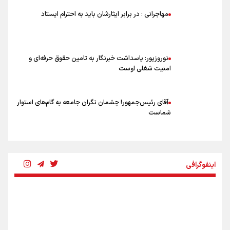
ورود مواد آلاینده به منابع آب از نگرانی‌های جدی دوران جنگ است/ خطر از
مهاجرانی : در برابر ایثارشان باید به احترام ایستاد
دست رفتن باروری خاک
مروری بر زندگینامه خبرنگار شهید «محمود صارمی»
نوروزپور: پاسداشت خبرنگار به تامین حقوق حرفه‌ای و
امنیت شغلی اوست
آقای رئیس‌جمهور! چشمان نگران جامعه به گام‌های استوار
شماست
چرخه تندروی در برابر آرمان مشروطه
اینفوگرافی
بنزین؛ تدبیری برای حفظ امنیت انرژی