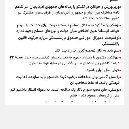
السلام
تهران رفتند»
وزیر ورزش و جوانان در گفتگو با رسانه‌های جمهوری آذربایجان: در تفاهم
نامه مشترک بین ایران و جمهوری آذربایجان از ظرفیت‌های مشترک دو
کشور استفاده خواهد شد
سه حسرتی که به دلم ماند
پزشکیان: مذاکره به معنای تسلیم نیست/ دولت برای خدمت به مردم
خواهد ایستاد/ هیچ اختلافی میان دولت و نیروهای مسلح وجود ندارد
توضیحات مدیرکل امور فنی صندوق بازنشستگی درباره جزئیات قانون
بازنشستگی
علم باید به اتاق تصمیم‌گیری آب راه پیدا کند
جهانگیر: دشمن با بمباران خبری به دنبال جبران شکست‌های خود است/ ۲۲
درصد کاهش پرونده‌های مسن قضایی در سایه هوشمندسازی
اینفو برنا / ۴ مسیر اصلی پیاده روی اربعین در عراق
جوان سال ایران باشید
با نسل Z نمی‌توان منفعلانه برخورد کرد/ دانشجو باید سازنده فعالیت
فرهنگی باشد، نه فقط مخاطب آن
یوسفی: جای بخیه سرم یادگار یک سانحه است، نه دعوا!/ انتظار داشتیم تیم
ملی از گروهش صعود کند + فیلم
مردی که تاریخ را با دوربین و موتورسیکلت ثبت کرد
رابرت دنیرو: کشور من دیگر دوست‌داشتنی نیست
دبیر فدراسیون بولینگ و بیلیارد: از رسانه ملی انتظار حمایت داریم/ در
انتظار حضور تیم‌های بزرگ مثل استقلال در لیگ هستیم
تماس با ما
|
درباره ما
|
پیوندها
|
آرشیو
|
عضویت در خبرنامه
|
آب و هوا
|