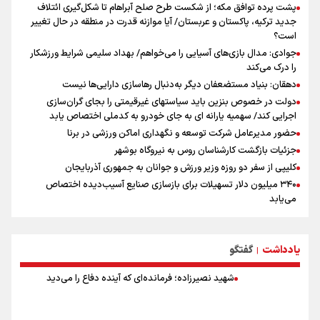
پشت پرده توافق مکه؛ از شکست طرح صلح آبراهام تا شکل‌گیری ائتلاف
جدید ترکیه، پاکستان و عربستان/ آیا موازنه قدرت در منطقه در حال تغییر
است؟
جوادی: مدال بازی‌های آسیایی را می‌خواهم/ بهداد سلیمی شرایط ورزشکار
را درک می‌کند
دهقان: بنیاد مستضعفان دیگر به‌دنبال رهاسازی دارایی‌ها نیست
دولت در خصوص بنزین باید سیاستهای غیرقیمتی را بجای گران‌سازی
اجرایی کند/ سهمیه یارانه ای به جای خودرو به کدملی اختصاص یابد
حضور مدیرعامل شرکت توسعه و نگهداری اماکن ورزشی در برنا
جزئیات بازگشت کارشناسان روس به نیروگاه بوشهر
کلیپی از سفر دو روزه وزیر ورزش و جوانان به جمهوری آذربایجان
۳۴۰ میلیون دلار تسهیلات برای بازسازی صنایع آسیب‌دیده اختصاص
می‌یابد
رسانه ستون پنجم اکوسیستم قدرت‌بنیان
هدف‌گذاری پرداخت ۳۰ هزار وام اشتغال تا پایان سال
یادداشت
گفتگو
استقبال ۳ هزار جوان از کارگاه‌های مهارت‌آموزی در ۲۵۰ شهرستان کشور
|
شوک بزرگ برای لیونل مسی!
شهید نصیرزاده؛ فرمانده‌ای که آینده دفاع را می‌دید
سخنگوی سپاه: بازگشایی تنگۀ هرمز منوط به پذیرش شروط ایران از سوی
آمریکاست و ارتباطی به مذاکرات ایران و عمان ندارد
علت نامگذاری ۱۷ مرداد به عنوان روز خبرنگار چیست؟