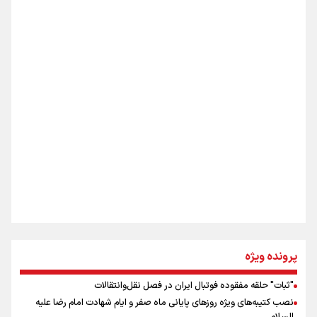
«هورامان»؛ میراثی که جهان را شیفته کرد
شکستگیِ بزرگ؛ روایتِ یک استخوان، یک نسل، یک توهم!
اینفو برنا/ دستاوردهای وزارت ورزش و جوانان در توسعه
ورزش بانوان
رسانه ملی و حق مردم برای شنیدن صدای رئیس‌جمهوری
روایت ایران از کنار مردم
از طلوع خیابان‌ها تا غروب اشک
پرونده ویژه
"ثبات" حلقه مفقوده فوتبال ایران در فصل نقل‌وانتقالات
اینفو برنا/ میزان مالیات بر ارزش افزوده چقدر است؟
نصب کتیبه‌های ویژه روزهای پایانی ماه صفر و ایام شهادت امام رضا علیه
جمله‌ای که بغض چهارماهه را شکست؛ «آهای مردم، آقا از