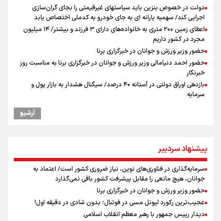
دولت در خصوص بنزین باید سیاستهای غیرقیمتی را بجای گران‌سازی
اجرایی کند/ سهمیه یارانه ای به جای خودرو به کدملی اختصاص یابد
اعطای زمین ۲۰۰ متری به خانواده‌های دارای ۳ فرزند و بیشتر/ ۱۴ میلیون
مجرد در کشور داریم
حضور وزیر ورزش و جوانان در خبرگزاری برنا
حضور احمد دنیامالی وزیر ورزش و جوانان در خبرگزاری برنا به مناسبت روز
خبرنگار
بازدهی اوراق دولتی در آستانه ۴۰ درصد/ سیگنال هشدار به بازار پول و
سرمایه
ادعای ترامپ: بطور محدود در حال مذاکره با ایران هستیم
آرشیو
آینده قیمت مسکن چه می‌شود؟ ۳ سناریوی مهم برای خریداران
نکونام سرمربی تراکتور: احتمالا یک یا دو تغییر داشته باشیم
کریمی در خصوص شایعات عدم اجازه مربیگری نکونام: هر کسی گفته نظر
پیشنهاد سردبیر
شخصی خودش بوده است
نکونام: چند روز یکبار تماشاگران امکان حضور در تمرینات خواهند داشت
سرمایه‌گذاری در فناوری‌های نوین، نیاز ضروری کشور است/ اعتماد به
پاسخ منفی مجیدی، نکونام را سرمربی کرد؛ ماجرای عجیب نیمکت تراکتور
جوانان، هیچ مانعی را مقابل پیشرفت کشور باقی نمی‌گذارد
پیشنهاد رسمی تراکتور به بازیکن مورد علاقه نکونام
حضور وزیر ورزش و جوانان در خبرگزاری برنا
از افزایش دو برابری دفاتر تا غیر رسمی بودن قراردادهای یکسان
عجیب‌ترین رکورد لیونل مسی در فوتبال؛ بدون شادی در دقیقه اول!
دیدار رییس جمهور با رهبر معظم انقلاب اسلامی