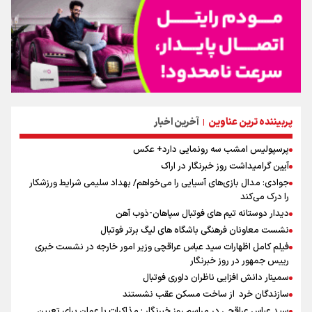
پربیننده ترین عناوین
آخرین اخبار
|
پرسپولیس امشب سه رونمایی دارد+ عکس
آیین گرامیداشت روز خبرنگار در اراک
جوادی: مدال بازی‌های آسیایی را می‌خواهم/ بهداد سلیمی شرایط ورزشکار
را درک می‌کند
دیدار دوستانه تیم های فوتبال سپاهان-ذوب آهن
نشست معاونان فرهنگی باشگاه های لیگ برتر فوتبال
فیلم کامل اظهارات سید عباس عراقچی وزیر امور خارجه در نشست خبری
رییس جمهور در روز خبرنگار
سمینار دانش افزایی ناظران داوری فوتبال
سازندگان خرد از ساخت مسکن عقب نشستند
سید عباس عراقچی در مراسم روز خبرنگار : مذاکرات با عمان برای تعیین