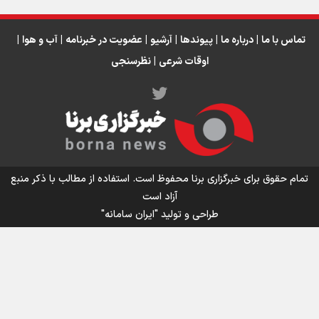
رابرت دنیرو: کشور من دیگر دوست‌داشتنی نیست
دبیر فدراسیون بولینگ و بیلیارد: از رسانه ملی انتظار حمایت داریم/ در
انتظار حضور تیم‌های بزرگ مثل استقلال در لیگ هستیم
تماس با ما
|
درباره ما
|
پیوندها
|
آرشیو
|
عضویت در خبرنامه
|
آب و هوا
|
اوقات شرعی
|
نظرسنجی
اینفو برنا / توصیه‌هایی طلایی برای پیاده روی اربعین
تمام حقوق برای خبرگزاری برنا محفوظ است. استفاده از مطالب با ذکر منبع
آزاد است
طراحی و تولید
"ایران سامانه"
اینفو برنا / جدول کامل فاصله مرز شلمچه تا شهرهای زیارتی
عراق