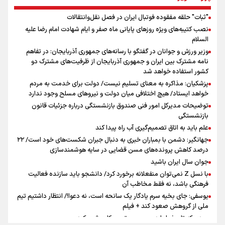
"ثبات" حلقه مفقوده فوتبال ایران در فصل نقل‌وانتقالات
اینفو برنا/ میزان مالیات بر ارزش افزوده چقدر است؟
نصب کتیبه‌های ویژه روزهای پایانی ماه صفر و ایام شهادت امام رضا علیه
جمله‌ای که بغض چهارماهه را شکست؛ «آهای مردم، آقا از
السلام
تهران رفتند»
وزیر ورزش و جوانان در گفتگو با رسانه‌های جمهوری آذربایجان: در تفاهم
نامه مشترک بین ایران و جمهوری آذربایجان از ظرفیت‌های مشترک دو
کشور استفاده خواهد شد
سه حسرتی که به دلم ماند
پزشکیان: مذاکره به معنای تسلیم نیست/ دولت برای خدمت به مردم
خواهد ایستاد/ هیچ اختلافی میان دولت و نیروهای مسلح وجود ندارد
توضیحات مدیرکل امور فنی صندوق بازنشستگی درباره جزئیات قانون
بازنشستگی
علم باید به اتاق تصمیم‌گیری آب راه پیدا کند
جهانگیر: دشمن با بمباران خبری به دنبال جبران شکست‌های خود است/ ۲۲
درصد کاهش پرونده‌های مسن قضایی در سایه هوشمندسازی
اینفو برنا / ۴ مسیر اصلی پیاده روی اربعین در عراق
جوان سال ایران باشید
با نسل Z نمی‌توان منفعلانه برخورد کرد/ دانشجو باید سازنده فعالیت
فرهنگی باشد، نه فقط مخاطب آن
یوسفی: جای بخیه سرم یادگار یک سانحه است، نه دعوا!/ انتظار داشتیم تیم
ملی از گروهش صعود کند + فیلم
مردی که تاریخ را با دوربین و موتورسیکلت ثبت کرد