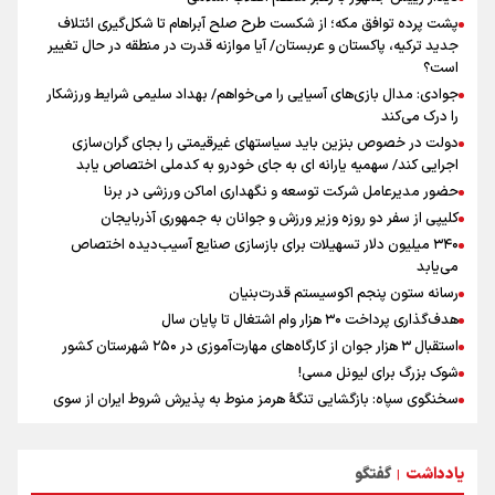
سیدمناف هاشمی در مراسم انجمن ورزشی نویسان : قدردان زحمات اهالی
پشت پرده توافق مکه؛ از شکست طرح صلح آبراهام تا شکل‌گیری ائتلاف
رسانه به ویژه ورزشی نویسان هستیم
جدید ترکیه، پاکستان و عربستان/ آیا موازنه قدرت در منطقه در حال تغییر
پزشکیان‌: بهترین زمان برای دستیابی به توافق شرایط کنونی است/ در
است؟
مسیر صلح ، از حقوق ملت ایران کوتاه نمی آییم
جوادی: مدال بازی‌های آسیایی را می‌خواهم/ بهداد سلیمی شرایط ورزشکار
را درک می‌کند
دولت در خصوص بنزین باید سیاستهای غیرقیمتی را بجای گران‌سازی
اجرایی کند/ سهمیه یارانه ای به جای خودرو به کدملی اختصاص یابد
حضور مدیرعامل شرکت توسعه و نگهداری اماکن ورزشی در برنا
کلیپی از سفر دو روزه وزیر ورزش و جوانان به جمهوری آذربایجان
۳۴۰ میلیون دلار تسهیلات برای بازسازی صنایع آسیب‌دیده اختصاص
می‌یابد
رسانه ستون پنجم اکوسیستم قدرت‌بنیان
هدف‌گذاری پرداخت ۳۰ هزار وام اشتغال تا پایان سال
استقبال ۳ هزار جوان از کارگاه‌های مهارت‌آموزی در ۲۵۰ شهرستان کشور
شوک بزرگ برای لیونل مسی!
سخنگوی سپاه: بازگشایی تنگۀ هرمز منوط به پذیرش شروط ایران از سوی
آمریکاست و ارتباطی به مذاکرات ایران و عمان ندارد
علت نامگذاری ۱۷ مرداد به عنوان روز خبرنگار چیست؟
یادداشت
گفتگو
ورود مواد آلاینده به منابع آب از نگرانی‌های جدی دوران جنگ است/ خطر از
|