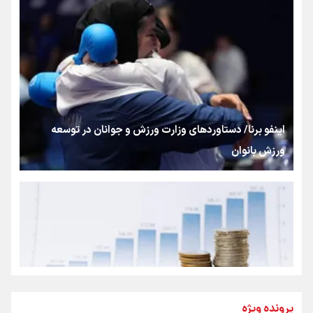
بنزین؛ تدبیری برای حفظ امنیت انرژی
«هورامان»؛ میراثی که جهان را شیفته کرد
شکستگیِ بزرگ؛ روایتِ یک استخوان، یک نسل، یک توهم!
اینفو برنا/ دستاوردهای وزارت ورزش و جوانان در توسعه
ورزش بانوان
رسانه ملی و حق مردم برای شنیدن صدای رئیس‌جمهوری
روایت ایران از کنار مردم
از طلوع خیابان‌ها تا غروب اشک
پرونده ویژه