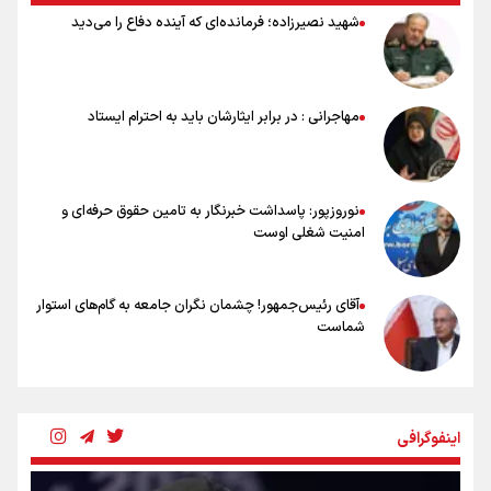
دست رفتن باروری خاک
شهید نصیرزاده؛ فرمانده‌ای که آینده دفاع را می‌دید
مروری بر زندگینامه خبرنگار شهید «محمود صارمی»
۱۷ مرداد؛ روز خبرنگار
خانواده شهید لاریجانی: از اظهارات شتاب‌زده درباره چگونگی شهادت اجتناب
کنید
مهاجرانی : در برابر ایثارشان باید به احترام ایستاد
اشک‌های CR7 به قیمت ۲۳ سال تلاش؛ گریه نکن آقای رونالدو
حیدری: افزایش تیم‌های جام جهانی هم سود داشت و هم ضرر/ تیم ملی در
جام جهانی مردود نشد
نوروزپور: پاسداشت خبرنگار به تامین حقوق حرفه‌ای و
امنیت شغلی اوست
آقای رئیس‌جمهور! چشمان نگران جامعه به گام‌های استوار
شماست
چرخه تندروی در برابر آرمان مشروطه
اینفوگرافی