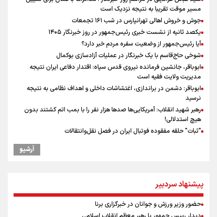
مسیر موقت تقریبا به نتیجه نزدیک است
جوش و خروش اهالی تهرانپارس در شب ۱۶۱ تجمعات
یکصد ثانیه از نشست خبری رئیس‌جمهور در روز خبرنگار ۱۴۰۵
آیا رئیس‌جمهور از وضعیت سفره مردم خبر دارد؟
شوخی حاج‌قاسم با یک خبرنگار در عملیات آزادسازی بوکمال
ابوباقر، جانشین فرمانده نیروی قدس سپاه: اقتدار دفاعی ایران نتیجه
مدیریت ولایت فقیه است
ابوباقر: دشمن در براندازی، اغتشاشات داخلی و اهداف نظامی به نتیجه
نرسید
رهبر شهید انقلاب: آمریکایی‌ها صدها هزار نفر را با بمب اتم کشتند بدون
هیچ استدلالی!
"ثبات" حلقه مفقوده فوتبال ایران در فصل نقل‌وانتقالات
مراسم گرامیداشت روز خبرنگار
آرشیو
گرامیداشت روز خبرنگار
گرامیداشت روز خبرنگار در شیراز
ونس: در حال کار بر روی ایجاد یک سیستم ناوبری امن هستیم
پیشنهاد سردبیر
علی‌نژاد در مراسم انجمن ورزشی نویسان در روز خبرنگار : رسانه‌های خبری
در سال گذشته تا به امروز اتفاقات بزرگی را رقم زدند
حضور وزیر ورزش و جوانان در خبرگزاری برنا
نشست استاندار فارس با خبرنگاران
دیدار رییس جمهور با رهبر معظم انقلاب اسلامی