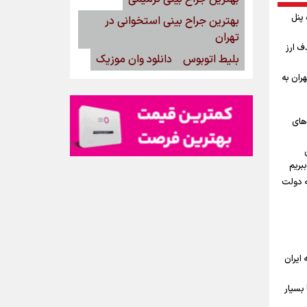
گاه پنل
بهترین جراح بینی استخوانی در
تهران
ف ارز
بلیط اتوبوس
دانلود وان موزیک
ران به
‌های
بریم
ه دولت
ه ایران
بسیار