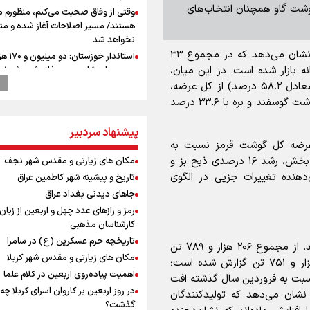
شت گاو همچنان انتخاب‌های
وقتی از وفاق صحبت می‌کنم، منظورم م
هستند/ مسیر اصلاحات آغاز شده و م
نخواهد شد
به گزارش برنا، بررسی جزئیات ذبح دام در فروردین‌ماه نشان می‌دهد که در مجموع ۳۳
استاندار خوز
روانه بازار شده است. در این میان،
در مرزهای شلمچه و چذابه ثبت شد / ب
هزار موکب در خوزستان و 
گوشت گاو و گوساله با اختصاص ۱۹ هزار و ۶۹۳ تن (معادل ۵۸.۲ درصد) از کل عرضه،
نجف تا کربلا
مقتدرانه بر سکوی نخست ایستاده است. پس از آن، گوشت گوسفند و بره با ۳۳.۶ درصد
تمرین تئاتر واگن ۱۵۰
پیشنهاد سردبیر
امضای سند همکاری سه‌ساله ورزش و ج
یسه سالانه، از کاهش ۳ درصدی عرضه کل گوشت قرمز نسبت به
ایران و آذربایجان/ بازدید وزیر ورزش ایر
مجموعه ملی تیراندازی و جودو آذربای
فروردین ۱۴۰۴ خبر می‌دهند. نکته جالب توجه در این بخش، رشد ۱۶ درصدی ذبح بز و
مکان های زیارتی و مقدس شهر نجف
رهبر شهید انقلاب: ادّعاهای دروغین
دهنده تغییرات جزیی در الگوی
تاریخ و پیشینه شهر کاظمین عراق
آمریکایی‌ها باید افشا شود
جاهای دیدنی بغداد عراق
یحیی سریع: در عملیاتی گسترده تجم
رمز و رازهای عدد چهل و اربعین از زبان
نظامی وابسته به عربستان را هدف قرار
کارشناسان مذهبی
کانادا دو مظنون تیراندازی در نزدیکی
تاریخچه حرم عسکرین (ع) در سامرا
در بخش طیور، ارقام حکایت از حجم عظیم تولید دارند. از مجموع ۲۰۶ هزار و ۷۸۹ تن
کنسولگری آمریکا را بازداشت کرد
مکان های زیارتی و مقدس شهر کربلا
گوشت طیور عرضه شده، سهم مرغ به تنهایی ۲۰۰ هزار و ۷۵۱ تن گزارش شده است؛
نصیری: امیدوارم با خوشرنگ‌ترین مدال‌
اهمیت پیاده‌روی اربعین در کلام علما
ور نسبت به فروردین سال گذشته افت
ایران برگردیم/ حضور شهاب حسینی در ا
در روز اربعین بر کاروان اسرای کربلا چه
ه نشان می‌دهد که تولیدکنندگان
تیم انگیزه می‌دهد/ امیدوارم پرسپولی
گذشت؟
فصل موفقی داشته باشد