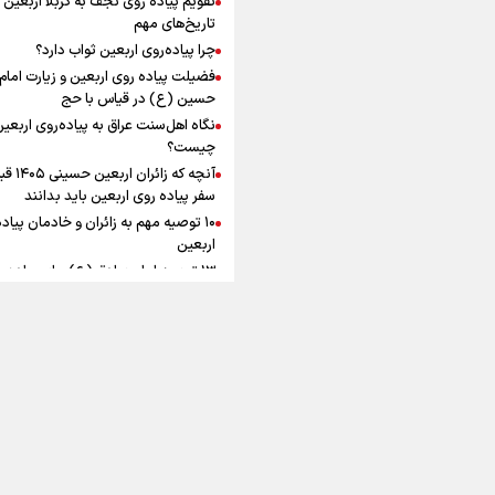
به زوجیت
افزوده چقدر است؟
تاریخ‌های مهم
چرا پیاده‌روی اربعین ثواب دارد؟
فضیلت پیاده روی اربعین و زیارت امام
حسین (ع) در قیاس با حج
نگاه اهل‌سنت عراق به پیاده‌روی اربعی
اینفوبرنا/ سقف معافیت مالیاتی
چیست؟
آنچه که زائران ار
حقوق کارکنان دولت و بازنشست
سفر پیاده روی اربعین باید بدانند
در بودجه ۱۴۰۵ چقدر است؟
۱۰ توصیه مهم به زائران و خادمان پیاد
اربعین
۱۳ توصیه امام صادق (ع) برای پیاده‌ر
اربعین
۲۰ توصیه کاربردی برای شرکت در پیاد
اینفوبرنا/ حداقل حقوق
اربعین ۱۴۰۵
پاسخ به سه‌ شبهه درباره پیاده‌روی ارب
بازنشستگان کشوری و لشکری د
آب و هوا
|
اوقات شرعی
|
نظرسنجی
لایحه بودجه سال ۱۴۰۵ چقدر است؟