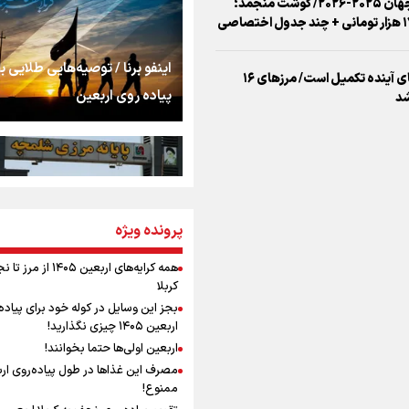
اشک
جمله‌ای که بغض چها
اینفو برنا / توصیه‌هایی طلایی ب
را شکست؛ «آهای مردم، 
پیاده روی اربعین
تهران رفتند»
سه حسرتی که به دلم 
مومنِ مقتدرِ مظلوم
پرونده ویژه
اینفو برنا / جدول کامل فاصله م
شلمچه تا شهرهای زیارتی عراق
همه کرایه‌های اربعین ۱۴۰۵ از 
کربلا
نگاه تمدنی رهبر شهید
بجز این وسایل در کوله خود برای پیاده
فضای مجازی
اربعین ۱۴۰۵ چیزی نگذارید!
اربعین اولی‌ها حتما بخوانند!
مصرف این غذاها در طول پیاده‌روی ار
رابطه کارگر و کارفرما د
ممنوع!
اینفو برنا/ میزان مالیات بر ارزش
اندیشه رهبر شهید: از 