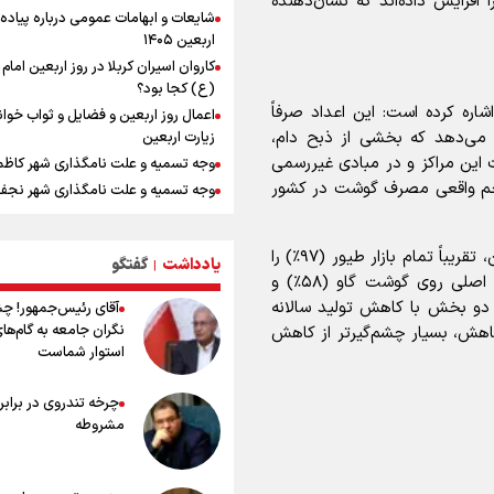
 خود را افزایش داده‌اند که نشان‌دهنده
شایعات و ابهامات عمومی درباره پیاده
افزایش تعداد قربانیان تیراندازی در م
اربعین ۱۴۰۵
تایلندی
کاروان اسیران کربلا در روز اربعین اما
(ع) کجا بود؟
مرداد ۱۴۰۵ /اونس جهانی رکورد زد، باز
اشاره کرده است: این اعداد صرفاً
اعمال روز اربعین و فضایل و ثواب خوا
داخلی در انتظار تعیین تکلیف دلار
 می‌دهد که بخشی از ذبح دام،
زیارت اربعین
میان صعود و سقوط
ت این مراکز و در مبادی غیررسمی
وجه تسمیه و علت نامگذاری شهر کاظ
دانیال شه‌بخش: اردوی ازبکستان کیفی
جم واقعی مصرف گوشت در کشور
وجه تسمیه و علت نامگذاری شهر نجف
تیم ملی را بالا برد/ برای مدال ناگویا با
قهرمانان جهان و المپیک را شکست ده
راهنمای کامل درباره مسیر پیاده روی ا
از طریق العلماء
از گوشت ۴ هزار تومانی تا بازار میلیون
در حال حاضر گوشت مرغ با تولید بیش از ۲۰۰ هزار تن، تقریباً تمام بازار طیور (۹۷٪) را
افت ۳۰ درصدی قیمت دام، گوشت ارز
یادداشت
گفتگو
وجه تسمیه و علت نامگذاری شهر سامر
|
در دست دارد. در مقابل، در بازار گوشت قرمز، تمرکز اصلی روی گوشت گاو (۵۸٪) و
نمی‌شود
وجه تسمیه و علت نامگذاری شهر کربلا
ه هر دو بخش با کاهش تولید سالانه
آقای رئیس‌جمهور! چ
بهترین موکب‌های ایرانی در پیاده روی 
نگران جامعه به گام‌ها
ییری که در بخش طیور با ۱۱ درصد کاهش، بسیار چشم‌گیرتر از کاهش
کیلوگرم : امیدوارم با خوشرنگ‌ترین مدال
۱۴۰۵
استوار شماست
ایران برگردیم
توصیه هایی مهم برای پیچ خوردگی پا د
جانسون: ترامپ از پیامدهای جنگ با ای
پیاده روی اربعین
برای آمریکایی‌ها آگاه است
چرخه تندروی در برابر 
خطرات پیاده روی اربعین/ ۷ را
مشروطه
سفری ایمن و معنوی
۲۰ نکته دوستانه درباره پیاده روی اربع
عراقی ها