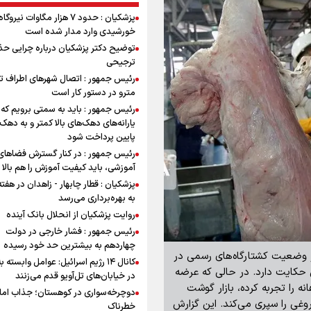
پزشکیان : حدود ۷ هزار مگاوات نیرو
خورشیدی وارد مدار شده است
توضیح دکتر پزشکیان درباره چرایی حذ
ترجیحی
رئیس جمهور : اتصال شهرهای اطراف ته
مترو در دستور کار است
رئیس جمهور : باید به سمتی برویم که
یارانه‌های دهک‌های بالا کمتر و به دهک
پایین پرداخت شود
رئیس جمهور : در کنار گسترش فضاهای
آموزشی، باید کیفیت آموزش را هم بالا ب
پزشکیان : قطار چابهار - زاهدان در هفت
به بهره‌برداری می‌رسد
روایت پزشکیان از انحلال بانک آینده
رئیس جمهور : فشار خارجی در دولت
چهاردهم به بیشترین حد خود رسیده
 از وضعیت کشتارگاه‌های رسمی در
کانال ۱۴ رژیم اسرائیل: عوامل وابسته ب
زار پروتئین حکایت دارد. در حالی که عرضه
در خیابان‌های تل‌آویو قدم می‌زنند
، رشد اندک ماهانه را تجربه کرده، بازار گوشت
دوچرخه‌سواری در کوهستان؛ جذاب اما 
 کم‌فروغی را سپری می‌کند. این گزارش
خطرناک