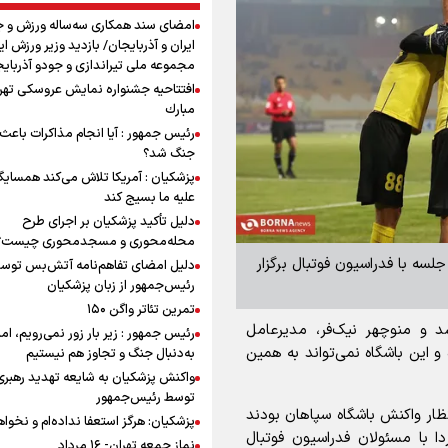
امضای سند همکاری سه‌ساله ورزش و ج
ایران و آذربایجان/ بازدید وزیر ورزش ایر
مجموعه ملی تیراندازی و جودو آذربای
افتتاحیه جشنواره نمايش عروسكى تهر
مبارك
رئیس جمهور : آیا انجام مذاکرات باعث 
جنگ شد؟
پزشکیان : آمریکا تلاش می‌کند همسایگا
علیه ما بسیج کند
دلیل تأکید پزشکیان بر اجرای طرح
محله‌محوری و مسجدمحوری چیست؟
ا ظرف ۲۴ ساعت اخیر یک جلسه با فدراسیون فوتبال برگزار
دلیل امضای تفاهم‌نامه آتش‌بس توس
رئیس‌جمهور از زبان پزشکیان
تمرین تئاتر واگن ۱۵۰
شد و منوچهر نیک‌فر، مدیرعامل
رئیس جمهور : زیر بار زور نمی‌رویم، اما
و این باشگاه نمی‌تواند به همین
به‌دنبال جنگ و تجاوز هم نیستیم
واکنش پزشکیان به شایعه تهدید رهبری
توسط رئیس‌جمهور
نتظار واکنش باشگاه سپاهان بودند
پزشکیان: هرگز استعفا نداده‌ام و نخواه
دا با مسئولان فدراسیون فوتبال
نماز جمعه تهران- ۱۶ مرداد