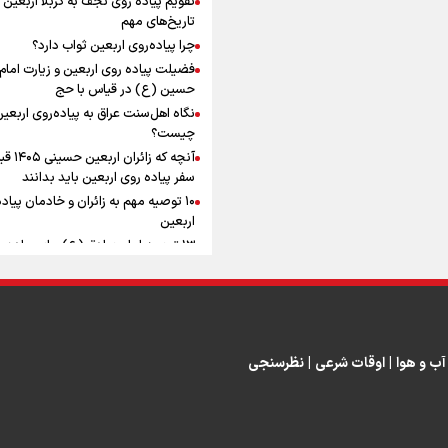
به زوجیت
افزوده چقدر است؟
تاریخ‌های مهم
چرا پیاده‌روی اربعین ثواب دارد؟
فضیلت پیاده روی اربعین و زیارت امام
حسین (ع) در قیاس با حج
نگاه اهل‌سنت عراق به پیاده‌روی اربعی
اینفوبرنا/ سقف معافیت مالیاتی
چیست؟
آنچه که زائران ار
حقوق کارکنان دولت و بازنشست
سفر پیاده روی اربعین باید بدانند
در بودجه ۱۴۰۵ چقدر است؟
۱۰ توصیه مهم به زائران و خادمان پیاد
اربعین
۱۳ توصیه امام صادق (ع) برای پیاده‌ر
اربعین
۲۰ توصیه کاربردی برای شرکت در پیاد
اینفوبرنا/ حداقل حقوق
اربعین ۱۴۰۵
پاسخ به سه‌ شبهه درباره پیاده‌روی ارب
بازنشستگان کشوری و لشکری د
آب و هوا
|
اوقات شرعی
|
نظرسنجی
لایحه بودجه سال ۱۴۰۵ چقدر است؟