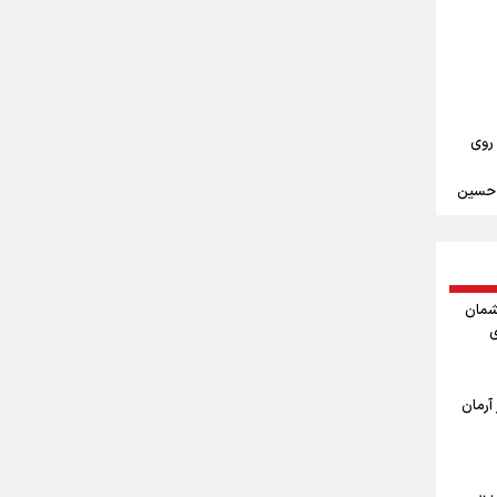
علیرضا نصیری وزنه‌برداری ایرانی دسته ۱۱۰
‌ها به
 روی
م حسین
ندن
مین
شمان
ی
ربعین
ا
آرمان
اربعین