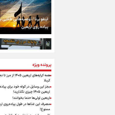
اشک
جمله‌ای که بغض چها
اینفو برنا / توصیه‌هایی طلایی ب
را شکست؛ «آهای مردم، 
پیاده روی اربعین
تهران رفتند»
سه حسرتی که به دلم 
مومنِ مقتدرِ مظلوم
پرونده ویژه
اینفو برنا / جدول کامل فاصله م
شلمچه تا شهرهای زیارتی عراق
همه کرایه‌های اربعین ۱۴۰۵ از 
کربلا
نگاه تمدنی رهبر شهید
بجز این وسایل در کوله خود برای پیاده
فضای مجازی
اربعین ۱۴۰۵ چیزی نگذارید!
اربعین اولی‌ها حتما بخوانند!
مصرف این غذاها در طول پیاده‌روی ار
رابطه کارگر و کارفرما د
ممنوع!
اینفو برنا/ میزان مالیات بر ارزش
اندیشه رهبر شهید: از 