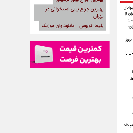
وانان
بهترین جراح بینی استخوانی در
ان از
تهران
جان
بلیط اتوبوس
دانلود وان موزیک
ان-
بروز
ن را
ط
م داد