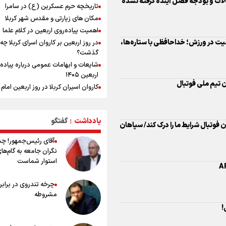
لات و بودجه فصل آینده گرفته نشده
تاریخچه حرم عسکرین (ع) در سامرا
یمن، ایستاده در برابر تحریم و تجاوز
مکان های زیارتی و مقدس شهر کربلا
اهمیت پیاده‌روی اربعین در کلام علما
کیلوگرم : امیدوارم با خوشرنگ‌ترین مدال
یت در ورزش؛ خداحافظی با ستاره‌ها،
در روز اربعین بر کاروان اسرای کربلا چه
ایران برگردیم
گذشت؟
شایعات و ابهامات عمومی درباره پیاده
اربعین ۱۴۰۵
ن تیم ملی فوتبال
کاروان اسیران کربلا در روز اربعین اما
(ع) کجا بود؟
اعمال روز اربعین و فضایل و ثواب خوا
زیارت اربعین
یادداشت
گفتگو
|
وتبال شرایط ما را درک کند/ سپاهان
وجه تسمیه و علت نامگذاری شهر کاظ
آقای رئیس‌جمهور! چ
وجه تسمیه و علت نامگذاری شهر نجف
نگران جامعه به گام‌ها
راهنمای کامل درباره مسیر پیاده روی ا
استوار شماست
از طریق العلماء
وجه تسمیه و علت نامگذاری شهر سامر
چرخه تندروی در برابر 
وجه تسمیه و علت نامگذاری شهر کربلا
مشروطه
بهترین موکب‌های ایرانی در پیاده روی 
!
۱۴۰۵