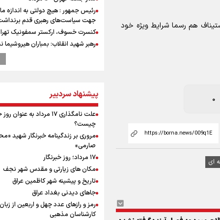
رئیس جمهور : هیچ دولتی به اندازه ما 
جهت سیاست‌های رهبری قدم برنداشت
 استیناف هم رسما شرایط ویژه خود
کنسرت خسوف، ارکستر سمفونیک تهرا
رهبر شهید انقلاب: بمباران هیروشیما ن
طبیعت استکباری آمریکا است
ترامپ انگشت تهدید را به سمت سوئ
گرفت؛ اقتصادتان را به هم می‌ریزم
انتشار نتایج آزمون ورودی مدارس سمپ
پیشنهاد سردبیر
0
پالایشگاه نفت اسلواکی منفجر شد
میان صعود و سقوط
علت نامگذاری ۱۷ مرداد به عنوان ر
وزیر ورزش و جوانان ایران از مرکز ملی
چیست؟
جمهوری آذربایجان بازدید کرد
مروری بر زندگینامه خبرنگار شهید «م
موسی جنپو، بازیکن فصل گذشته استقل
صارمی»
پانتولیکوس یونان پیوست
۱۷ مرداد؛ روز خبرنگار
 ای
بازدید وزیر ورزش ایران از مجموعه ملی
مکان های زیارتی و مقدس شهر نجف
تیراندازی باکو یکی از مجهزترین مراکز
تاریخ و پیشینه شهر کاظمین عراق
تیراندازی منطقه
جاهای دیدنی بغداد عراق
افزایش تعداد قربانیان تیراندازی در م
رمز و رازهای عدد چهل و اربعین از زبان
تایلندی
کارشناسان مذهبی
ورزشکاران سنگنوردی