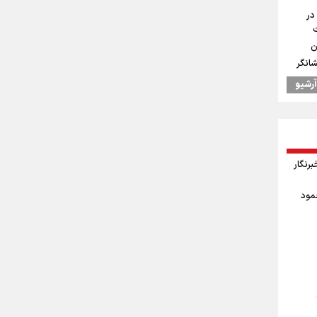
در
ن
شانگر
آرشیو
یس
اد
وز خبرنگار
 جودوی
حمود
ال به
درسه