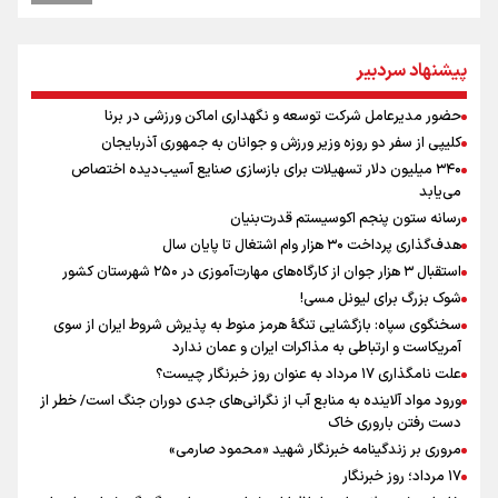
رهبر شهید انقلاب: آمریکایی‌ها صدها هزار نفر را با بمب اتم کشتند بدون
هیچ استدلالی!
مراسم گرامیداشت روز خبرنگار
پیشنهاد سردبیر
علی‌نژاد در مراسم انجمن ورزشی نویسان در روز خبرنگار : رسانه‌های خبری
در سال گذشته تا به امروز اتفاقات بزرگی را رقم زدند
حضور مدیرعامل شرکت توسعه و نگهداری اماکن ورزشی در برنا
ونس: در حال کار بر روی ایجاد یک سیستم ناوبری امن هستیم
کلیپی از سفر دو روزه وزیر ورزش و جوانان به جمهوری آذربایجان
سخنگوی سپاه: بازگشایی تنگۀ هرمز منوط به پذیرش شروط ایران از سوی
۳۴۰ میلیون دلار تسهیلات برای بازسازی صنایع آسیب‌دیده اختصاص
آمریکاست و ارتباطی به مذاکرات ایران و عمان ندارد
می‌یابد
سیدمناف هاشمی در مراسم انجمن ورزشی نویسان : قدردان زحمات اهالی
رسانه ستون پنجم اکوسیستم قدرت‌بنیان
رسانه به ویژه ورزشی نویسان هستیم
هدف‌گذاری پرداخت ۳۰ هزار وام اشتغال تا پایان سال
علت نامگذاری ۱۷ مرداد به عنوان روز خبرنگار چیست؟
استقبال ۳ هزار جوان از کارگاه‌های مهارت‌آموزی در ۲۵۰ شهرستان کشور
شوک بزرگ برای لیونل مسی!
سخنگوی سپاه: بازگشایی تنگۀ هرمز منوط به پذیرش شروط ایران از سوی
آمریکاست و ارتباطی به مذاکرات ایران و عمان ندارد
علت نامگذاری ۱۷ مرداد به عنوان روز خبرنگار چیست؟
ورود مواد آلاینده به منابع آب از نگرانی‌های جدی دوران جنگ است/ خطر از
دست رفتن باروری خاک
مروری بر زندگینامه خبرنگار شهید «محمود صارمی»
۱۷ مرداد؛ روز خبرنگار