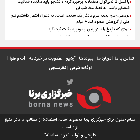
عراق
با نسل Z نمی‌توان منفعلانه برخورد کرد/ دانشجو باید سازنده فعالیت
فرهنگی باشد، نه فقط مخاطب آن
یوسفی: جای بخیه سرم یادگار یک سانحه است، نه دعوا!/ انتظار داشتیم تیم
ملی از گروهش صعود کند + فیلم
مردی که تاریخ را با دوربین و موتورسیکلت ثبت کرد
رابرت دنیرو: کشور من دیگر دوست‌داشتنی نیست
دبیر فدراسیون بولینگ و بیلیارد: از رسانه ملی انتظار حمایت داریم/ در
انتظار حضور تیم‌های بزرگ مثل استقلال در لیگ هستیم
تورم ۵۸ درصدی معدن / وقتی هزینه استخراج از توان قیمت‌گذاری سبقت
تماس با ما
|
درباره ما
|
پیوندها
|
آرشیو
|
عضویت در خبرنامه
|
آب و هوا
|
می‌گیرد/ رشد ۳۰۰ تا ۴۰۰ درصدی مواد ناریه
اوقات شرعی
|
نظرسنجی
اینفو برنا/ میزان مالیات بر ارزش افزوده چقدر است؟
تمام حقوق برای خبرگزاری برنا محفوظ است. استفاده از مطالب با ذکر منبع
آزاد است
طراحی و تولید
"ایران سامانه"