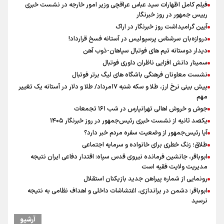
فیلم کامل اظهارات سید عباس عراقچی وزیر امور خارجه در نشست خبری
رییس جمهور در روز خبرنگار
آیین گرامیداشت روز خبرنگار در اراک
دروازه‌بان سرشناس پرسپولیس در آستانه فسخ قرارداد!
دیدار دوستانه تیم های فوتبال سپاهان-ذوب آهن
سمینار دانش افزایی ناظران داوری فوتبال
نشست معاونان فرهنگی باشگاه های لیگ برتر فوتبال
پیش بینی نرخ ارز، طلا و سکه شنبه ۱۷مرداد/ طلا و دلار در آستانه یک تغییر
مهم
جوش و خروش اهالی تهرانپارس در شب ۱۶۱ تجمعات
یکصد ثانیه از نشست خبری رئیس‌جمهور در روز خبرنگار ۱۴۰۵
آیا رئیس‌جمهور از وضعیت سفره مردم خبر دارد؟
طلاق؛ زنگ خطری برای خانواده و سرمایه اجتماعی
ابوباقر، جانشین فرمانده نیروی قدس سپاه: اقتدار دفاعی ایران نتیجه
مدیریت ولایت فقیه است
رونمایی از شماره پیراهن جدید بازیکنان استقلال
ابوباقر: دشمن در براندازی، اغتشاشات داخلی و اهداف نظامی به نتیجه
نرسید
محمد نوری روبروی پرسپولیس می ایستد!
آرشیو