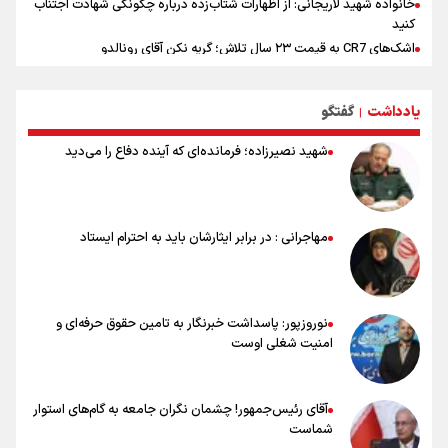
خانواده شهید لاریجانی: از اظهارات شتاب‌زده درباره چگونگی شهادت اجتناب
کنید
اشک‌های CR7 به قیمت ۲۳ سال تلاش؛ گریه نکن آقای رونالدو
حیدری: افزایش تیم‌های جام جهانی هم سود داشت و هم ضرر/ تیم ملی در
جام جهانی مردود نشد
یادداشت
گفتگو
|
تلاش مدام برای زنده نگه داشتن هنر ایرانی
نصرتی: پاسخ بیرانوند سنخیتی با صحبت‌های علی دایی نداشت/
شهید نصیرزاده؛ فرمانده‌ای که آینده دفاع را می‌دید
ملی‌پوشان نباید از خودشان تعریف کنند!
خلعتبری: جای دو سه نفر در جام جهانی خالی بود/ تیم ملی نیاز به تغییر
نسل دارد/ دوست دارم آرژانتین قهرمان شود
شاهرخی: اندازه داشته‌هایمان از بازار جام جهانی برداشت کردیم/ دودستی
مهاجرانی : در برابر ایثارشان باید به احترام ایستاد
سرنوشت صعود را به تیم‌های دیگر سپردیم
عالمی: جام جهانی از مرحله حذفی جان گرفت/ درباره شیوه بازی تیم ملی
نقد وجود دارد
نوروزپور: پاسداشت خبرنگار به تامین حقوق حرفه‌ای و
امنیت شغلی اوست
آقای رئیس‌جمهور! چشمان نگران جامعه به گام‌های استوار
شماست