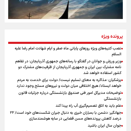
روایت ایران از کنار مردم
از طلوع خیابان‌ها تا غروب اشک
پرونده ویژه
نصب کتیبه‌های ویژه روزهای پایانی ماه صفر و ایام شهادت امام رضا علیه
اینفو برنا / توصیه‌هایی طلایی برای پیاده روی اربعین
السلام
جمله‌ای که بغض چهارماهه را شکست؛ «آهای مردم، آقا از
وزیر ورزش و جوانان در گفتگو با رسانه‌های جمهوری آذربایجان: در تفاهم
تهران رفتند»
نامه مشترک بین ایران و جمهوری آذربایجان از ظرفیت‌های مشترک دو
کشور استفاده خواهد شد
پزشکیان: مذاکره به معنای تسلیم نیست/ دولت برای خدمت به مردم
سه حسرتی که به دلم ماند
خواهد ایستاد/ هیچ اختلافی میان دولت و نیروهای مسلح وجود ندارد
توضیحات مدیرکل امور فنی صندوق بازنشستگی درباره جزئیات قانون
بازنشستگی
علم باید به اتاق تصمیم‌گیری آب راه پیدا کند
جهانگیر: دشمن با بمباران خبری به دنبال جبران شکست‌های خود است/ ۲۲
درصد کاهش پرونده‌های مسن قضایی در سایه هوشمندسازی
اینفو برنا / جدول کامل فاصله مرز شلمچه تا شهرهای زیارتی
جوان سال ایران باشید