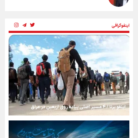
چرخه تندروی در برابر آرمان مشروطه
اینفوگرافی
بنزین؛ تدبیری برای حفظ امنیت انرژی
«هورامان»؛ میراثی که جهان را شیفته کرد
شکستگیِ بزرگ؛ روایتِ یک استخوان، یک نسل، یک توهم!
اینفو برنا / ۴ مسیر اصلی پیاده روی اربعین در عراق
رسانه ملی و حق مردم برای شنیدن صدای رئیس‌جمهوری