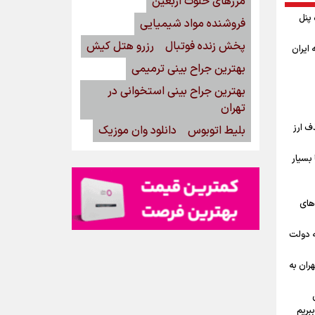
مرزهای خلوت اربعین
گاه پنل
فروشنده مواد شیمیایی
پخش زنده فوتبال
رزرو هتل کیش
ه ایران
بهترین جراح بینی ترمیمی
بهترین جراح بینی استخوانی در
تهران
ف ارز
بلیط اتوبوس
دانلود وان موزیک
بسیار
‌های
ه دولت
ران به
بریم