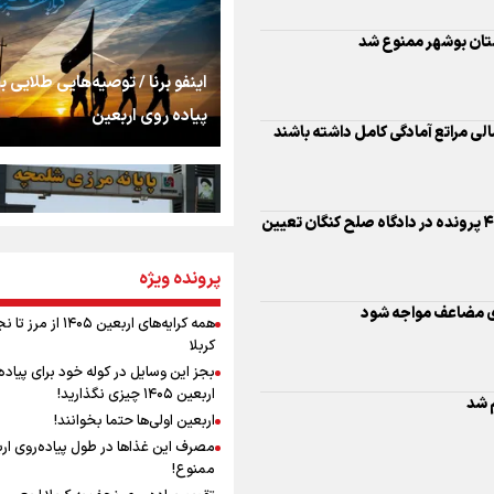
اشک
تان بوشهر ممنوع شد
جمله‌ای که بغض چها
اینفو برنا / توصیه‌هایی طلایی ب
را شکست؛ «آهای مردم، 
پیاده روی اربعین
تهران رفتند»
الی مراتع آمادگی کامل داشته باشند
سه حسرتی که به دلم 
رئیس کل دادگستری بوشهر: بیش از ۴۵۰۰ پرونده در دادگاه صلح کنگان تعیین
مومنِ مقتدرِ مظلوم
پرونده ویژه
اینفو برنا / جدول کامل فاصله م
شلمچه تا شهرهای زیارتی عراق
های مضاعف مواجه شود
همه کرایه‌های اربعین ۱۴۰۵ از 
کربلا
نگاه تمدنی رهبر شهید
بجز این وسایل در کوله خود برای پیاده
فضای مجازی
اربعین ۱۴۰۵ چیزی نگذارید!
 شد
اربعین اولی‌ها حتما بخوانند!
مصرف این غذاها در طول پیاده‌روی ار
رابطه کارگر و کارفرما د
ممنوع!
اینفو برنا/ میزان مالیات بر ارزش
اندیشه رهبر شهید: از 