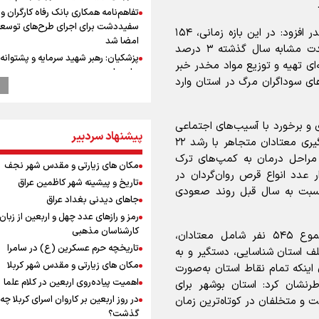
تفاهم‌نامه همکاری بانک رفاه کارگران و 
سفیددشت برای اجرای طرح‌های توسعه
وی با تشریح جزئیات عملکرد پلیس مبارزه با مواد مخدر افزود: در این بازه زمانی، ۱۵۴
امضا شد
کیلوگرم انواع مواد مخدر کشف شده که نسبت به مدت مشابه سال گذشته ۳ درصد
پزشکیان: رهبر شهید سرمایه و پشتوانه 
ردار سوسنی از انهدام ۲ باند حرفه‌ای تهیه و توزیع مواد مخدر خبر
برای ما بود
های سوداگران مرگ در استان وارد
گزارشی از ورود وزیر ورزش و جوانان ایرا
باکو برای امضای سند برنامه اجرایی با
آذربایجانی
ی و برخورد با آسیب‌های اجتماعی
پیشنهاد سردبیر
عماد احمدوند : نسخه نانویی برای حل
اشاره کرد و بیان داشت: در ۲ ماه گذشته، تعداد دستگیری معتادان متجاهر با رشد ۲۲
بحران منابع آبی کشور
مراحل درمان به کمپ‌های ترک
مکان های زیارتی و مقدس شهر نجف
رهبر شهید انقلاب: ادّعاهای دروغین
رفی شده‌اند. همچنین در این مدت، ۴۹ هزار عدد انواع قرص روان‌گردان در
آمریکایی‌ها باید افشا شود
تاریخ و پیشینه شهر کاظمین عراق
بت به سال قبل روند صعودی
یحیی سریع: در عملیاتی گسترده تجم
جاهای دیدنی بغداد عراق
نظامی وابسته به عربستان را هدف قرار
رمز و رازهای عدد چهل و اربعین از زبان
استاندار خوز
کارشناسان مذهبی
وی درباره آمار کل دستگیری‌ها تصریح کرد: در مجموع ۵۴۵ نفر شامل معتادان،
در مرزهای شلمچه و چذابه ثبت شد / ب
تاریخچه حرم عسکرین (ع) در سامرا
ف استان شناسایی، دستگیر و به
هزار موکب در خوزستان و 
مکان های زیارتی و مقدس شهر کربلا
اینکه تمام نقاط استان به‌صورت
نجف تا کربلا
اهمیت پیاده‌روی اربعین در کلام علما
رنشان کرد: استان بوشهر برای
وقتی از وفاق صحبت می‌کنم، منظورم م
در روز اربعین بر کاروان اسرای کربلا چه
ت و متخلفان در کوتاه‌ترین زمان
هستند/ مسیر اصلاحات آغاز شده و م
گذشت؟
نخواهد شد