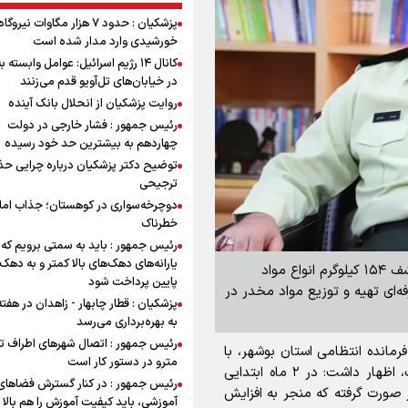
پزشکیان : حدود ۷ هزار مگاوات نیرو
خورشیدی وارد مدار شده است
کانال ۱۴ رژیم اسرائیل: عوامل وابسته ب
در خیابان‌های تل‌آویو قدم می‌زنند
روایت پزشکیان از انحلال بانک آینده
رئیس جمهور : فشار خارجی در دولت
چهاردهم به بیشترین حد خود رسیده
توضیح دکتر پزشکیان درباره چرایی حذ
ترجیحی
دوچرخه‌سواری در کوهستان؛ جذاب اما 
خطرناک
رئیس جمهور : باید به سمتی برویم که
یارانه‌های دهک‌های بالا کمتر و به دهک
برنا - گروه استان‌ها: فرمانده انتظامی استان بوشهر از کشف ۱۵۴ کیلوگرم انواع مواد
پایین پرداخت شود
 قرص روان‌گردان و انهدام ۲ باند حرفه‌ای تهیه و توزیع مواد مخدر در
پزشکیان : قطار چابهار - زاهدان در هفت
به بهره‌برداری می‌رسد
رئیس جمهور : اتصال شهرهای اطراف ته
رمانده انتظامی استان بوشهر، با
مترو در دستور کار است
تأکید بر عزم جدی پلیس برای مبارزه با سوداگران مرگ، اظهار داشت: در ۲ ماه ابتدایی
رئیس جمهور : در کنار گسترش فضاهای
 صورت گرفته که منجر به افزایش
آموزشی، باید کیفیت آموزش را هم بالا ب