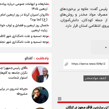
شایعات و ابهامات عمومی درباره پیاده
امیررضا غلامی، ملی پوش تکواندو : تم
ه پلیس گفت: علاوه بر برخوردهای
اربعین ۱۴۰۵
روی مسابقات پاکستان است نه بازی ه
ب مصرف مواد مخدر و روش‌های
کاروان اسیران کربلا در روز اربعین اما
آسیایی
(ع) کجا بود؟
ز جمله کودکان، دانش‌آموزان،
جابجایی مرکز ثقل اقتصاد جهان انجام
روی انتظامی استان قرار دارد.
اعمال روز اربعین و فضایل و ثواب خوا
فرصت طلایی برای اقتصاد ایران +نمود
زیارت اربعین
رادین زینالی، ملی پوش تکواندو : قدم 
وجه تسمیه و علت نامگذاری شهر کاظ
تلاش می کنم تا به طلای المپیک برسم
وجه تسمیه و علت نامگذاری شهر نجف
ونس: ایرانی‌ها مذاکره‌کنندگان سرسخت
0
هستند
راهنمای کامل درباره مسیر پیاده روی ا
از طریق العلماء
کانادا دو مظنون تیراندازی در نزدیکی
کنسولگری آمریکا را بازداشت کرد
یادداشت
گفتگو
وجه تسمیه و علت نامگذاری شهر سامر
|
اردوی تیم ملی تکواندو
وجه تسمیه و علت نامگذاری شهر کربلا
آقای رئیس‌جمهور! چ
در ادامه سیاست جوان‌گرایی در پرسپو
بهترین موکب‌های ایرانی در پیاده روی 
نگران جامعه به گام‌ها
ستاره‌های امید به بزرگسالان اضافه ش
۱۴۰۵
استوار شماست
کشف موادمخدر
توصیه هایی مهم برای پیچ خوردگی پا د
پیاده روی اربعین
چرخه تندروی در برابر 
خطرات پیاده روی اربعین/ ۷ را
مشروطه
سفری ایمن و معنوی
۲۰ نکته دوستانه درباره پیاده روی اربع
عراقی ها