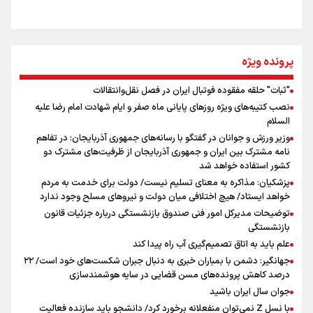
از طلوع خیابان‌ها تا غروب اشک
پرونده ویژه
"ثبات" حلقه مفقوده فوتبال ایران در فصل نقل‌وانتقالات
اینفو برنا/ میزان مالیات بر ارزش افزوده چقدر است؟
نصب کتیبه‌های ویژه روزهای پایانی ماه صفر و ایام شهادت امام رضا علیه
جمله‌ای که بغض چهارماهه را شکست؛ «آهای مردم، آقا از
السلام
تهران رفتند»
وزیر ورزش و جوانان در گفتگو با رسانه‌های جمهوری آذربایجان: در تفاهم
نامه مشترک بین ایران و جمهوری آذربایجان از ظرفیت‌های مشترک دو
کشور استفاده خواهد شد
سه حسرتی که به دلم ماند
پزشکیان: مذاکره به معنای تسلیم نیست/ دولت برای خدمت به مردم
خواهد ایستاد/ هیچ اختلافی میان دولت و نیروهای مسلح وجود ندارد
توضیحات مدیرکل امور فنی صندوق بازنشستگی درباره جزئیات قانون
بازنشستگی
علم باید به اتاق تصمیم‌گیری آب راه پیدا کند
جهانگیر: دشمن با بمباران خبری به دنبال جبران شکست‌های خود است/ ۲۲
درصد کاهش پرونده‌های مسن قضایی در سایه هوشمندسازی
اینفو برنا / ۴ مسیر اصلی پیاده روی اربعین در عراق
جوان سال ایران باشید
با نسل Z نمی‌توان منفعلانه برخورد کرد/ دانشجو باید سازنده فعالیت