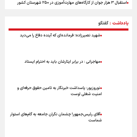
استقبال ۳ هزار جوان از کارگاه‌های مهارت‌آموزی در ۲۵۰ شهرستان کشور
شوک بزرگ برای لیونل مسی!
سخنگوی سپاه: بازگشایی تنگۀ هرمز منوط به پذیرش شروط ایران از سوی
یادداشت
گفتگو
آمریکاست و ارتباطی به مذاکرات ایران و عمان ندارد
|
علت نامگذاری ۱۷ مرداد به عنوان روز خبرنگار چیست؟
شهید نصیرزاده؛ فرمانده‌ای که آینده دفاع را می‌دید
ورود مواد آلاینده به منابع آب از نگرانی‌های جدی دوران جنگ است/ خطر از
دست رفتن باروری خاک
مروری بر زندگینامه خبرنگار شهید «محمود صارمی»
۱۷ مرداد؛ روز خبرنگار
مهاجرانی : در برابر ایثارشان باید به احترام ایستاد
خانواده شهید لاریجانی: از اظهارات شتاب‌زده درباره چگونگی شهادت اجتناب
کنید
نوروزپور: پاسداشت خبرنگار به تامین حقوق حرفه‌ای و
امنیت شغلی اوست
آقای رئیس‌جمهور! چشمان نگران جامعه به گام‌های استوار
شماست