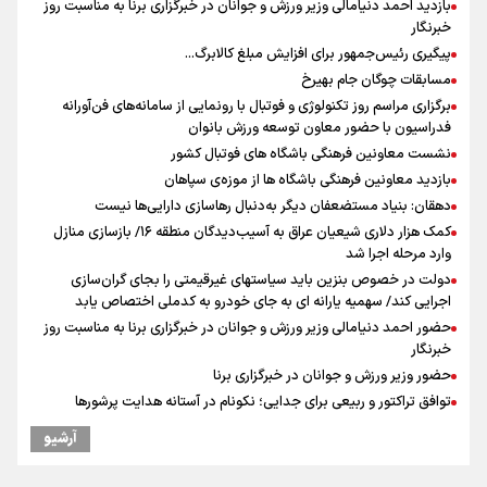
بازدید احمد دنیامالی وزیر ورزش و جوانان در خبرگزاری برنا به مناسبت روز
خبرنگار
پیگیری رئیس‌جمهور برای افزایش مبلغ کالابرگ...
مسابقات چوگان جام بهیرخ
برگزاری مراسم روز تکنولوژی و فوتبال با رونمایی از سامانه‌های فن‌آورانه
فدراسیون با حضور معاون توسعه ورزش بانوان
نشست معاونین فرهنگی باشگاه های فوتبال کشور
بازدید معاونین فرهنگی باشگاه ها از موزه‌ی سپاهان
دهقان: بنیاد مستضعفان دیگر به‌دنبال رهاسازی دارایی‌ها نیست
کمک هزار دلاری شیعیان عراق به آسیب‌دیدگان منطقه ۱۶/ بازسازی منازل
وارد مرحله اجرا شد
دولت در خصوص بنزین باید سیاستهای غیرقیمتی را بجای گران‌سازی
اجرایی کند/ سهمیه یارانه ای به جای خودرو به کدملی اختصاص یابد
حضور احمد دنیامالی وزیر ورزش و جوانان در خبرگزاری برنا به مناسبت روز
خبرنگار
حضور وزیر ورزش و جوانان در خبرگزاری برنا
توافق تراکتور و ربیعی برای جدایی؛ نکونام در آستانه هدایت پرشورها
نکونام سرمربی تراکتور: احتمالا یک یا دو تغییر داشته باشیم
آرشیو
کریمی در خصوص شایعات عدم اجازه مربیگری نکونام: هر کسی گفته نظر
شخصی خودش بوده است