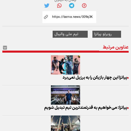
روبرتو پیاتزا
تیم ملی والیبال
عناوین مرتبط
پیاتزا این چهار بازیکن را به برزیل نمی‌برد
پیاتزا: می‌خواهیم به قدرتمندترین تیم تبدیل شویم