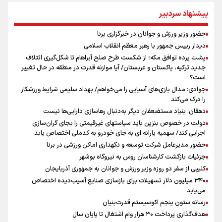
نکونام: چند روز یکبار تماشاگران امکان حضور در تمرینات خواهند داشت
پیشنهاد سردبیر
اعطای زمین ۲۰۰ متری به خانواده‌های دارای ۳ فرزند و بیشتر/ ۱۴ میلیون
مجرد در کشور داریم
حضور وزیر ورزش و جوانان در خبرگزاری برنا
از چتر هسته‌ای پاکستان تا نفوذ ترکیه/ توافق مکه چگونه کمربند امنیتی
دیدار رییس جمهور با رهبر معظم انقلاب اسلامی
عربستان را تقویت می‌کند؟
پشت پرده توافق مکه؛ از شکست طرح صلح آبراهام تا شکل‌گیری ائتلاف
پاسخ منفی مجیدی، نکونام را سرمربی کرد؛ ماجرای عجیب نیمکت تراکتور
جدید ترکیه، پاکستان و عربستان/ آیا موازنه قدرت در منطقه در حال تغییر
بازدهی اوراق دولتی در آستانه ۴۰ درصد/ سیگنال هشدار به بازار پول و
است؟
سرمایه
جوادی: مدال بازی‌های آسیایی را می‌خواهم/ بهداد سلیمی شرایط ورزشکار
را درک می‌کند
دهقان: بنیاد مستضعفان دیگر به‌دنبال رهاسازی دارایی‌ها نیست
دولت در خصوص بنزین باید سیاستهای غیرقیمتی را بجای گران‌سازی
اجرایی کند/ سهمیه یارانه ای به جای خودرو به کدملی اختصاص یابد
حضور مدیرعامل شرکت توسعه و نگهداری اماکن ورزشی در برنا
جزئیات بازگشت کارشناسان روس به نیروگاه بوشهر
کلیپی از سفر دو روزه وزیر ورزش و جوانان به جمهوری آذربایجان
۳۴۰ میلیون دلار تسهیلات برای بازسازی صنایع آسیب‌دیده اختصاص
می‌یابد
رسانه ستون پنجم اکوسیستم قدرت‌بنیان
هدف‌گذاری پرداخت ۳۰ هزار وام اشتغال تا پایان سال