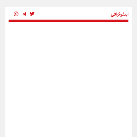
چرخه تندروی در برابر آرمان مشروطه
اینفوگرافی
بنزین؛ تدبیری برای حفظ امنیت انرژی
«هورامان»؛ میراثی که جهان را شیفته کرد
شکستگیِ بزرگ؛ روایتِ یک استخوان، یک نسل، یک توهم!
اینفو برنا/ دستاوردهای وزارت ورزش و جوانان در توسعه
ورزش بانوان
رسانه ملی و حق مردم برای شنیدن صدای رئیس‌جمهوری
روایت ایران از کنار مردم