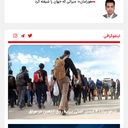
«هورامان»؛ میراثی که جهان را شیفته کرد
شکستگیِ بزرگ؛ روایتِ یک استخوان، یک نسل، یک توهم!
اینفوگرافی
رسانه ملی و حق مردم برای شنیدن صدای رئیس‌جمهوری
روایت ایران از کنار مردم
از طلوع خیابان‌ها تا غروب اشک
اینفو برنا / ۴ مسیر اصلی پیاده روی اربعین در عراق
جمله‌ای که بغض چهارماهه را شکست؛ «آهای مردم، آقا از