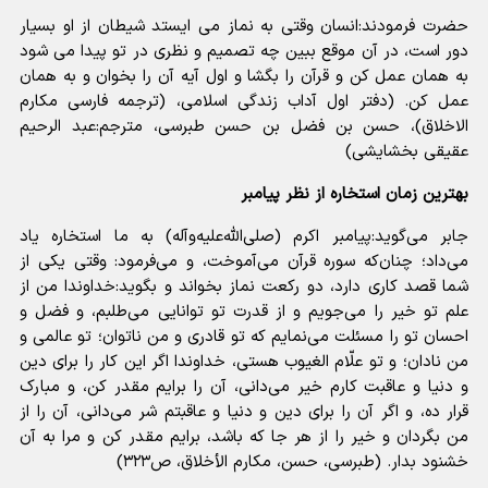
حضرت فرمودند:انسان وقتی به نماز می ایستد شیطان از او بسیار
دور است، در آن موقع ببین چه تصمیم و نظری در تو پیدا می شود
به همان عمل کن و قرآن را بگشا و اول آیه آن را بخوان و به همان
عمل کن. (دفتر اول آداب زندگی اسلامی، (ترجمه فارسی مکارم
الاخلاق)، حسن بن فضل بن حسن طبرسی، مترجم:عبد الرحیم
عقیقی بخشایشی)
بهترین زمان استخاره از نظر پیامبر
جابر می‌گوید:پیامبر اکرم (صلی‌الله‌علیه‌وآله) به ما استخاره یاد
می‌داد؛ چنان‌که سوره قرآن می‌آموخت، و می‌فرمود: وقتی یکی از
شما قصد کاری دارد، دو رکعت نماز بخواند و بگوید:خداوندا من از
علم تو خیر را می‌جویم و از قدرت تو توانایی می‌طلبم، و فضل و
احسان تو را مسئلت می‌نمایم که تو قادری و من‌ ناتوان؛ تو عالمی و
من نادان؛ و تو علّام الغیوب هستی، خداوندا اگر این کار را برای دین
و دنیا و عاقبت کارم خیر می‌دانی، آن‌ را برایم مقدر کن، و مبارک
قرار ده، و اگر آن‌ را برای دین و دنیا و عاقبتم شر می‌دانی، آن‌ را از
من بگردان و خیر را از هر جا که باشد، برایم مقدر کن و مرا به آن
خشنود بدار. (طبرسی، حسن، مکارم الأخلاق، ص۳۲۳)