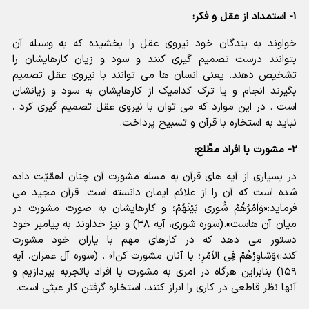
۱- استمداد از عقل و فکر:
خواوند به بندگان خود نیروی عقل را بخشیده که به وسیله آن
بتوانند درست تصمیم گیری کنند و سود و زیان کارهایشان را
تشخیص دهند. یعنی انسان ها می توانند با نیروی عقل تصمیم
بگیرند انجام و یا ترک کدامیک از کارهایشان به سود و زیانشان
است . در این موارد که می توان با نیروی عقل تصمیم گیری کرد ،
نباید به استخاره با قرآن و تسبیح پرداخت.
۲- مشورت با افراد مطّلع:
در بسیاری از آیه های قرآن به مسله مشورت آن چنان اهمّیّت داده
شده است که آن را از علائم ایمان دانسته است. قرآن مجید می
فرماید:«وَاَمْرُهُمْ شُوری بَیْنَهُمْ؛ و کارهایشان به صورت مشورت در
میان آن هاست».(سوره شوری، آیه ۳۸) و نیز خداوند به پیامبر خود
دستور می دهد که در کارهای مهم با یاران خود مشورت
کند:«وَشاوِرْهُمْ فِی الاَمْرِ؛ با آنان مشورت کن!» . (سوره آل عمران، آیه
۱۵۹) بنابراین هرگاه در امری به مشورت با افراد باتجربه بپردازیم و
آنها نظر قاطعی در کاری را ابراز کنند، استخاره گرفتن کار عبثی است.