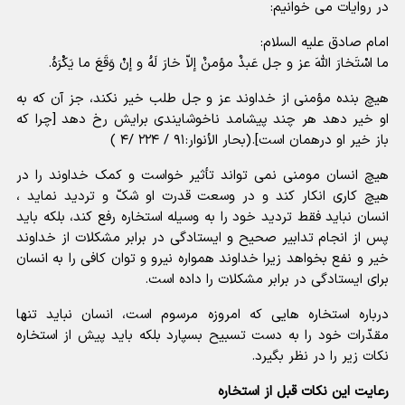
در روایات می خوانیم:
امام صادق علیه السلام:
ما اسْتَخارَ اللهَ عز و جل عَبدٌ مؤمنٌ إلاّ خارَ لَهُ و إنْ وَقَعَ ما یَکْرَهُ.
هیچ بنده مؤمنی از خداوند عز و جل طلب خیر نکند، جز آن که به
او خیر دهد هر چند پیشامد ناخوشایندی برایش رخ دهد [چرا که
باز خیر او درهمان است].(بحار الأنوار:۹۱ / ۲۲۴ /۴ )
هیچ انسان مومنی نمی تواند تأثیر خواست و کمک خداوند را در
هیچ کاری انکار کند و در وسعت قدرت او شکّ و تردید نماید ،
انسان نباید فقط تردید خود را به وسیله استخاره رفع کند، بلکه باید
پس از انجام تدابیر صحیح و ایستادگی در برابر مشکلات از خداوند
خیر و نفع بخواهد زیرا خداوند همواره نیرو و توان کافی را به انسان
برای ایستادگی در برابر مشکلات را داده است.
درباره استخاره هایی که امروزه مرسوم است، انسان نباید تنها
مقدّرات خود را به دست تسبیح بسپارد بلکه باید پیش از استخاره
نکات زیر را در نظر بگیرد.
رعایت این نکات قبل از استخاره