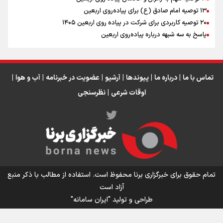
اینفو برنا / جدول کامل فاصله مرز شلمچه تا شهرهای زیارتی
۱۳ توصیه امام صادق (ع) برای پیاده‌روی اربعین
۲۰ توصیه کاربردی برای شرکت در پیاده روی اربعین ۱۴۰۵
عراق
پاسخ به سه‌ شبهه درباره پیاده‌روی اربعین
تماس با ما
|
درباره ما
|
پیوندها
|
آرشیو
|
عضویت در خبرنامه
|
آب و هوا
|
اوقات شرعی
|
نظرسنجی
اینفو برنا/ میزان مالیات بر ارزش افزوده چقدر است؟
تمام حقوق برای خبرگزاری برنا محفوظ است. استفاده از مطالب با ذکر منبع
آزاد است
طراحی و تولید
"ایران سامانه"