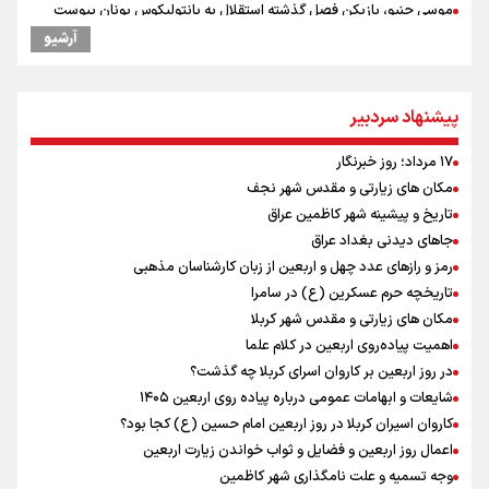
موسی جنپو، بازیکن فصل گذشته استقلال به پانتولیکوس یونان پیوست
دانیال شه‌بخش: اردوی ازبکستان کیفیت فنی تیم ملی را بالا برد/ برای
آرشیو
مدال ناگویا باید قهرمانان جهان و المپیک را شکست دهیم
ورزشکاران سنگنوردی
یمن، ایستاده در برابر تحریم و تجاوز
پیشنهاد سردبیر
علیرضا نصیری وزنه‌برداری ایرانی دسته ۱۱۰ کیلوگرم : امیدوارم با
خوشرنگ‌ترین مدال‌ها به ایران برگردیم
۱۷ مرداد؛ روز خبرنگار
خودکشی ضارب ۱۴ ساله مدرسه تایلندی
مکان های زیارتی و مقدس شهر نجف
انتشار نتایج آزمون ورودی مدارس سمپاد
تاریخ و پیشینه شهر کاظمین عراق
مکان های زیارتی و مقدس شهر نجف
جاهای دیدنی بغداد عراق
خطیب جمعه تهران: دشمن شکست مفتضحانه خورده و به التماس افتاده،
رمز و رازهای عدد چهل و اربعین از زبان کارشناسان مذهبی
ادبیات باخت را هم بلد نیست
تاریخچه حرم عسکرین (ع) در سامرا
محسن رضایی: اجازه باز شدن مسیر دوم در تنگه هرمز را نخواهیم داد
مکان های زیارتی و مقدس شهر کربلا
خبر سخنگوی کمیسیون امنیت از توافق در چارچوب کلی مذاکرات ایران و
اهمیت پیاده‌روی اربعین در کلام علما
عمان بر سر تنگه هرمز
در روز اربعین بر کاروان اسرای کربلا چه گذشت؟
شایعات و ابهامات عمومی درباره پیاده روی اربعین ۱۴۰۵
کاروان اسیران کربلا در روز اربعین امام حسین (ع) کجا بود؟
اعمال روز اربعین و فضایل و ثواب خواندن زیارت اربعین
وجه تسمیه و علت نامگذاری شهر کاظمین