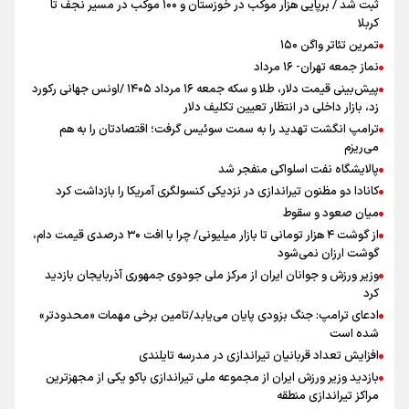
ثبت شد / برپایی هزار موکب در خوزستان و ۱۰۰ موکب در مسیر نجف تا
کربلا
تمرین تئاتر واگن ۱۵۰
نماز جمعه تهران- ۱۶ مرداد
پیش‌بینی قیمت دلار، طلا و سکه جمعه ۱۶ مرداد ۱۴۰۵ /اونس جهانی رکورد
زد، بازار داخلی در انتظار تعیین تکلیف دلار
ترامپ انگشت تهدید را به سمت سوئیس گرفت؛ اقتصادتان را به هم
می‌ریزم
پالایشگاه نفت اسلواکی منفجر شد
کانادا دو مظنون تیراندازی در نزدیکی کنسولگری آمریکا را بازداشت کرد
میان صعود و سقوط
از گوشت ۴ هزار تومانی تا بازار میلیونی/ چرا با افت ۳۰ درصدی قیمت دام،
گوشت ارزان نمی‌شود
وزیر ورزش و جوانان ایران از مرکز ملی جودوی جمهوری آذربایجان بازدید
کرد
ادعای ترامپ: جنگ بزودی پایان می‌یابد/تامین برخی مهمات «محدودتر»
شده است
افزایش تعداد قربانیان تیراندازی در مدرسه تایلندی
بازدید وزیر ورزش ایران از مجموعه ملی تیراندازی باکو یکی از مجهزترین
مراکز تیراندازی منطقه