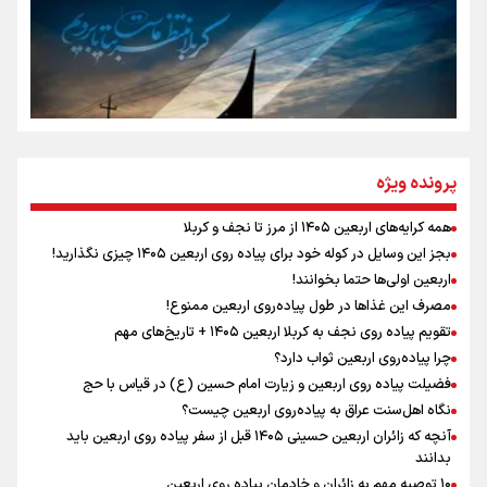
تهران رفتند»
سه حسرتی که به دلم ماند
مومنِ مقتدرِ مظلوم
پرونده ویژه
همه کرایه‌های اربعین ۱۴۰۵ از مرز تا نجف و کربلا
اینفو برنا / توصیه‌هایی طلایی برای پیاده روی اربعین
بجز این وسایل در کوله خود برای پیاده روی اربعین ۱۴۰۵ چیزی نگذارید!
نگاه تمدنی رهبر شهید به فضای مجازی
اربعین اولی‌ها حتما بخوانند!
مصرف این غذاها در طول پیاده‌روی اربعین ممنوع!
تقویم پیاده روی نجف به کربلا اربعین ۱۴۰۵ + تاریخ‌های مهم
چرا پیاده‌روی اربعین ثواب دارد؟
رابطه کارگر و کارفرما در اندیشه رهبر شهید: از تضاد به
زوجیت
فضیلت پیاده روی اربعین و زیارت امام حسین (ع) در قیاس با حج
نگاه اهل‌سنت عراق به پیاده‌روی اربعین چیست؟
آنچه که زائران اربعین حسینی ۱۴۰۵ قبل از سفر پیاده روی اربعین باید
بدانند
۱۰ توصیه مهم به زائران و خادمان پیاده روی اربعین