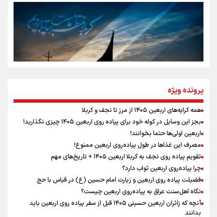
جمله‌ای که بغض چهارماهه را شکست؛ «آهای مردم، آقا از
تهران رفتند»
سه حسرتی که به دلم ماند
مومنِ مقتدرِ مظلوم
پرونده ویژه
همه کرایه‌های اربعین ۱۴۰۵ از مرز تا نجف و کربلا
اینفو برنا / توصیه‌هایی طلایی برای پیاده روی اربعین
بجز این وسایل در کوله خود برای پیاده روی اربعین ۱۴۰۵ چیزی نگذارید!
نگاه تمدنی رهبر شهید به فضای مجازی
اربعین اولی‌ها حتما بخوانند!
مصرف این غذاها در طول پیاده‌روی اربعین ممنوع!
تقویم پیاده روی نجف به کربلا اربعین ۱۴۰۵ + تاریخ‌های مهم
چرا پیاده‌روی اربعین ثواب دارد؟
رابطه کارگر و کارفرما در اندیشه رهبر شهید: از تضاد به
زوجیت
فضیلت پیاده روی اربعین و زیارت امام حسین (ع) در قیاس با حج
نگاه اهل‌سنت عراق به پیاده‌روی اربعین چیست؟
آنچه که زائران اربعین حسینی ۱۴۰۵ قبل از سفر پیاده روی اربعین باید
بدانند