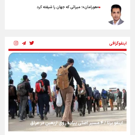
«هورامان»؛ میراثی که جهان را شیفته کرد
شکستگیِ بزرگ؛ روایتِ یک استخوان، یک نسل، یک توهم!
اینفوگرافی
رسانه ملی و حق مردم برای شنیدن صدای رئیس‌جمهوری
روایت ایران از کنار مردم
از طلوع خیابان‌ها تا غروب اشک
اینفو برنا / ۴ مسیر اصلی پیاده روی اربعین در عراق