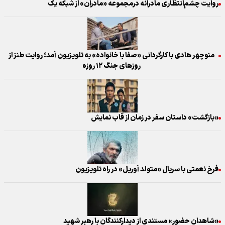
روایت چشم‌انتظاری مادرانه درمجموعه «مادران» از شبکه یک
منوچهر هادی با کارگردانی «صفا با خانواده» به تلویزیون آمد؛ روایت طنز از
روز‌های جنگ ۱۲ روزه
«بازگشت» داستان سفر در زمان از قاب نمایش
فرخ نعمتی با سریال «متولد آوریل» در راه تلویزیون
«شاهدان حضور» مستندی از دیدارکنندگان با رهبر شهید