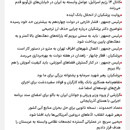
کانال ۱۴ رژیم اسرائیل: عوامل وابسته به ایران در خیابان‌های تل‌آویو قدم
می‌زنند
روایت پزشکیان از انحلال بانک آینده
رئیس جمهور : فشار خارجی در دولت چهاردهم به بیشترین حد خود رسیده
توضیح دکتر پزشکیان درباره چرایی حذف ارز ترجیحی
رئیس جمهور : باید به سمتی برویم که یارانه‌های دهک‌های بالا کمتر و به
دهک‌های پایین پرداخت شود
رئیس جمهور : اتصال شهرهای اطراف تهران به مترو در دستور کار است
پزشکیان : قطار چابهار - زاهدان در هفته دولت به بهره‌برداری می‌رسد
رئیس جمهور : در کنار گسترش فضاهای آموزشی، باید کیفیت آموزش را هم
بالا ببریم
پزشکیان: رهبر شهید سرمایه و پشتوانه بزرگی برای ما بود
تفاهم‌نامه همکاری بانک رفاه کارگران و فولاد سفیددشت برای اجرای
طرح‌های توسعه‌ای امضا شد
گزارشی از ورود وزیر ورزش و جوانان ایران به باکو برای امضای سند برنامه
اجرایی با همتای آذربایجانی
عماد احمدوند : نسخه نانویی برای حل بحران منابع آبی کشور
رهبر شهید انقلاب: ادّعاهای دروغین آمریکایی‌ها باید افشا شود
یحیی سریع: در عملیاتی گسترده تجمعات نظامی وابسته به عربستان را
هدف قرار دادیم