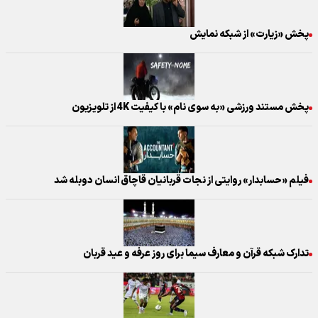
پخش «زیارت» از شبکه نمایش
پخش مستند ورزشی «به سوی نام» با کیفیت 4K از تلویزیون
فیلم «حسابدار» روایتی از نجات قربانیان قاچاق انسان دوبله شد
تدارک شبکه قرآن و معارف سیما برای روز عرفه و عید قربان