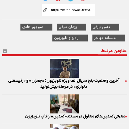
نفس بازغی
پژمان بازغی
منوچهر هادی
مستانه مهاجر
رادیو و تلویزیون
عناوین مرتبط
آخرین وضعیت پنج سریال الف ویژه تلویزیون؛ «چمران» و «رئیسعلی
دلواری» در مرحله پیش‌تولید
معرفی کمدین‌های معلول در مستند«کمدین» از قاب تلویزیون