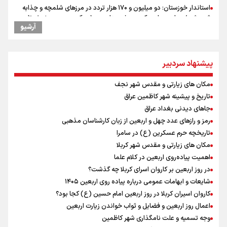
استاندار خوزستان: دو میلیون و ۱۷۰ هزار تردد در مرزهای شلمچه و چذابه
ثبت شد / برپایی هزار موکب در خوزستان و ۱۰۰ موکب در مسیر نجف تا
آرشیو
کربلا
امیررضا غلامی، ملی پوش تکواندو : تمرکزم روی مسابقات پاکستان است نه
بازی های آسیایی
پیشنهاد سردبیر
جابجایی مرکز ثقل اقتصاد جهان انجام شد/ فرصت طلایی برای اقتصاد
ایران +نمودار
مکان های زیارتی و مقدس شهر نجف
وقتی از وفاق صحبت می‌کنم، منظورم مردم هستند/ مسیر اصلاحات آغاز
شده و متوقف نخواهد شد
تاریخ و پیشینه شهر کاظمین عراق
رادین زینالی، ملی پوش تکواندو : قدم به قدم تلاش می کنم تا به طلای
جاهای دیدنی بغداد عراق
المپیک برسم
رمز و رازهای عدد چهل و اربعین از زبان کارشناسان مذهبی
ونس: ایرانی‌ها مذاکره‌کنندگان سرسختی هستند
تاریخچه حرم عسکرین (ع) در سامرا
کانادا دو مظنون تیراندازی در نزدیکی کنسولگری آمریکا را بازداشت کرد
مکان های زیارتی و مقدس شهر کربلا
اردوی تیم ملی تکواندو
اهمیت پیاده‌روی اربعین در کلام علما
در ادامه سیاست جوان‌گرایی در پرسپولیس؛ ستاره‌های امید به بزرگسالان
در روز اربعین بر کاروان اسرای کربلا چه گذشت؟
اضافه شدند
شایعات و ابهامات عمومی درباره پیاده روی اربعین ۱۴۰۵
کاروان اسیران کربلا در روز اربعین امام حسین (ع) کجا بود؟
اعمال روز اربعین و فضایل و ثواب خواندن زیارت اربعین
وجه تسمیه و علت نامگذاری شهر کاظمین