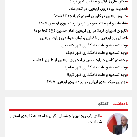
شنیده شدن صدای ۲ انفجار در یک نفتکش در حال عبور از تنگه هرمز
مکان های زیارتی و مقدس شهر کربلا
اردوی تیم ملی تکواندو
اهمیت پیاده‌روی اربعین در کلام علما
در روز اربعین بر کاروان اسرای کربلا چه گذشت؟
شایعات و ابهامات عمومی درباره پیاده روی اربعین ۱۴۰۵
کاروان اسیران کربلا در روز اربعین امام حسین (ع) کجا بود؟
اعمال روز اربعین و فضایل و ثواب خواندن زیارت اربعین
وجه تسمیه و علت نامگذاری شهر کاظمین
وجه تسمیه و علت نامگذاری شهر نجف
راهنمای کامل درباره مسیر پیاده روی اربعین از طریق العلماء
وجه تسمیه و علت نامگذاری شهر سامرا
وجه تسمیه و علت نامگذاری شهر کربلا
بهترین موکب‌های ایرانی در پیاده روی اربعین ۱۴۰۵
توصیه هایی مهم برای پیچ خوردگی پا در پیاده روی اربعین
خطرات پیاده روی اربعین/ ۷ راهنمایی برای سفری ایمن و معنوی
یادداشت
گفتگو
۲۰ نکته دوستانه درباره پیاده روی اربعین و عراقی ها
|
آقای رئیس‌جمهور! چشمان نگران جامعه به گام‌های استوار
شماست