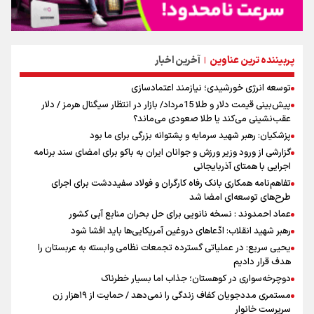
پربیننده ترین عناوین
آخرین اخبار
|
توسعه انرژی خورشیدی؛ نیازمند اعتمادسازی
پیش‌بینی قیمت دلار و طلا 15مرداد/ بازار در انتظار سیگنال هرمز / دلار
عقب‌نشینی می‌کند یا طلا صعودی می‌ماند؟
پزشکیان: رهبر شهید سرمایه و پشتوانه بزرگی برای ما بود
گزارشی از ورود وزیر ورزش و جوانان ایران به باکو برای امضای سند برنامه
اجرایی با همتای آذربایجانی
تفاهم‌نامه همکاری بانک رفاه کارگران و فولاد سفیددشت برای اجرای
طرح‌های توسعه‌ای امضا شد
عماد احمدوند : نسخه نانویی برای حل بحران منابع آبی کشور
رهبر شهید انقلاب: ادّعاهای دروغین آمریکایی‌ها باید افشا شود
یحیی سریع: در عملیاتی گسترده تجمعات نظامی وابسته به عربستان را
هدف قرار دادیم
دوچرخه‌سواری در کوهستان؛ جذاب اما بسیار خطرناک
مستمری مددجویان کفاف زندگی را نمی‌دهد / حمایت از ۱۹هزار زن‌
سرپرست خانوار