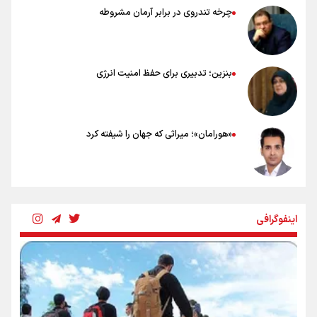
چرخه تندروی در برابر آرمان مشروطه
بنزین؛ تدبیری برای حفظ امنیت انرژی
«هورامان»؛ میراثی که جهان را شیفته کرد
شکستگیِ بزرگ؛ روایتِ یک استخوان، یک نسل، یک توهم!
اینفوگرافی
رسانه ملی و حق مردم برای شنیدن صدای رئیس‌جمهوری
روایت ایران از کنار مردم