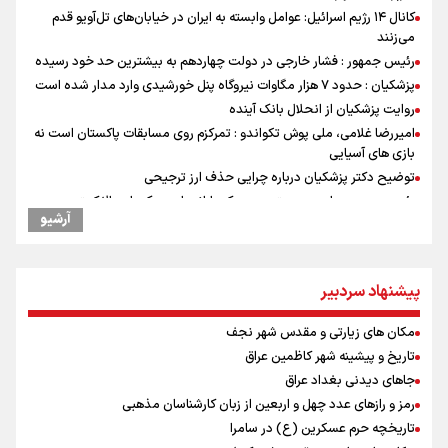
کانال ۱۴ رژیم اسرائیل: عوامل وابسته به ایران در خیابان‌های تل‌آویو قدم
می‌زنند
رئیس جمهور : فشار خارجی در دولت چهاردهم به بیشترین حد خود رسیده
پزشکیان : حدود ۷ هزار مگاوات نیروگاه پنل خورشیدی وارد مدار شده است
روایت پزشکیان از انحلال بانک آینده
امیررضا غلامی، ملی پوش تکواندو : تمرکزم روی مسابقات پاکستان است نه
بازی های آسیایی
توضیح دکتر پزشکیان درباره چرایی حذف ارز ترجیحی
رئیس جمهور : باید به سمتی برویم که یارانه‌های دهک‌های بالا کمتر و به
آرشیو
دهک‌های پایین پرداخت شود
رادین زینالی، ملی پوش تکواندو : قدم به قدم تلاش می کنم تا به طلای
المپیک برسم
پیشنهاد سردبیر
ونس: ایرانی‌ها مذاکره‌کنندگان سرسختی هستند
جابجایی مرکز ثقل اقتصاد جهان انجام شد/ فرصت طلایی برای اقتصاد
مکان های زیارتی و مقدس شهر نجف
ایران +نمودار
تاریخ و پیشینه شهر کاظمین عراق
پزشکیان : قطار چابهار - زاهدان در هفته دولت به بهره‌برداری می‌رسد
جاهای دیدنی بغداد عراق
رئیس جمهور : اتصال شهرهای اطراف تهران به مترو در دستور کار است
رمز و رازهای عدد چهل و اربعین از زبان کارشناسان مذهبی
رئیس جمهور : در کنار گسترش فضاهای آموزشی، باید کیفیت آموزش را هم
بالا ببریم
تاریخچه حرم عسکرین (ع) در سامرا