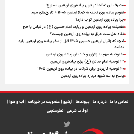
مصرف این غذاها در طول پیاده‌روی اربعین ممنوع!
تقویم پیاده روی نجف به کربلا اربعین ۱۴۰۵ + تاریخ‌های مهم
چرا پیاده‌روی اربعین ثواب دارد؟
رابطه کارگر و کارفرما در اندیشه رهبر شهید: از تضاد به
زوجیت
فضیلت پیاده روی اربعین و زیارت امام حسین (ع) در قیاس با حج
نگاه اهل‌سنت عراق به پیاده‌روی اربعین چیست؟
آنچه که زائران اربعین حسینی ۱۴۰۵ قبل از سفر پیاده روی اربعین باید
بدانند
۱۰ توصیه مهم به زائران و خادمان پیاده روی اربعین
اینفو برنا / جدول کامل فاصله مرز شلمچه تا شهرهای زیارتی
۱۳ توصیه امام صادق (ع) برای پیاده‌روی اربعین
۲۰ توصیه کاربردی برای شرکت در پیاده روی اربعین ۱۴۰۵
عراق
پاسخ به سه‌ شبهه درباره پیاده‌روی اربعین
تماس با ما
|
درباره ما
|
پیوندها
|
آرشیو
|
عضویت در خبرنامه
|
آب و هوا
|
اوقات شرعی
|
نظرسنجی