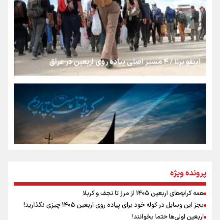
از طلوع خیابان‌ها تا غروب اشک
اینفو برنا / ۴ مسیر اصلی پیاده روی اربعین در عراق
جمله‌ای که بغض چهارماهه را شکست؛ «آهای مردم، آقا از
تهران رفتند»
سه حسرتی که به دلم ماند
مومنِ مقتدرِ مظلوم
پرونده ویژه
همه کرایه‌های اربعین ۱۴۰۵ از مرز تا نجف و کربلا
اینفو برنا / توصیه‌هایی طلایی برای پیاده روی اربعین
بجز این وسایل در کوله خود برای پیاده روی اربعین ۱۴۰۵ چیزی نگذارید!
نگاه تمدنی رهبر شهید به فضای مجازی
اربعین اولی‌ها حتما بخوانند!