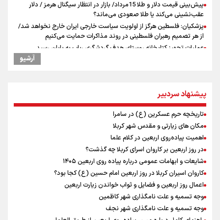
پیش‌بینی قیمت دلار و طلا 15مرداد/ بازار در انتظار سیگنال هرمز / دلار
عقب‌نشینی می‌کند یا طلا صعودی می‌ماند؟
پزشکیان: فلسطین هرگز از اولویت سیاست خارجی ایران خارج نخواهد شد/
از هر تصمیم رهبران فلسطینی در روند مذاکرات حمایت می‌کنیم
عملیات تجهیز کتابخانه روستای هدف گردشگری ریاب به پایان رسید
آرشیو
ترس نتانیاهو از ترور
فرود یک بالگرد در بیمارستان رمبام در حیفای اشغالی در پی هلاکت ۲
نظامی صهیونیست و زخمی شدن ۷ نظامی دیگر
پیشنهاد سردبیر
ارتش صهیونیستی زمین‌های کشاورزی در جنوب لبنان را به آتش کشید
چه کسی باید قیمت‌ها را تعیین کند؟
تاریخچه حرم عسکرین (ع) در سامرا
بازگشت روان دو میلیون و هشتصد هزار زائر اربعین از مرزهای شش‌گانه
مکان های زیارتی و مقدس شهر کربلا
زائران اربعین حسینی در مرز تمرچین
اهمیت پیاده‌روی اربعین در کلام علما
ایران آقای بلامنازع تنگه هرمز
در روز اربعین بر کاروان اسرای کربلا چه گذشت؟
وزیر خارجه مصر: رژیم اسراییل بدون تامین حقوق مشروع مردم فلسطین
شایعات و ابهامات عمومی درباره پیاده روی اربعین ۱۴۰۵
امنیت نخواهد داشت
کاروان اسیران کربلا در روز اربعین امام حسین (ع) کجا بود؟
مستمری مددجویان کفاف زندگی را نمی‌دهد / حمایت از ۱۹هزار زن‌
سرپرست خانوار
اعمال روز اربعین و فضایل و ثواب خواندن زیارت اربعین
وجه تسمیه و علت نامگذاری شهر کاظمین
وجه تسمیه و علت نامگذاری شهر نجف