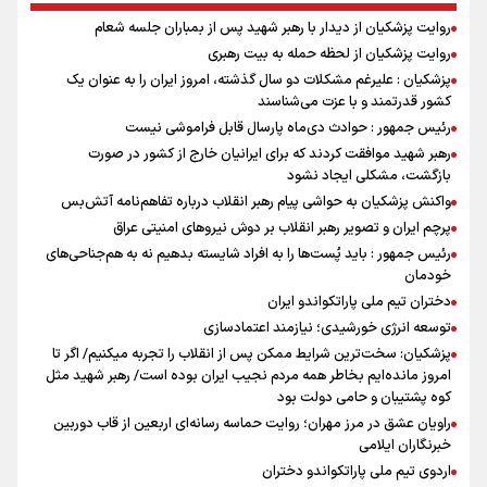
روایت پزشکیان از دیدار با رهبر شهید پس از بمباران جلسه شعام
روایت پزشکیان از لحظه حمله به بیت رهبری
پزشکیان : علیرغم مشکلات دو سال گذشته، امروز ایران را به عنوان یک
کشور قدرتمند و با عزت می‌شناسند
رئیس جمهور : حوادث دی‌ماه پارسال قابل فراموشی نیست
رهبر شهید موافقت کردند که برای ایرانیان خارج از کشور در صورت
بازگشت، مشکلی ایجاد نشود
واکنش پزشکیان به حواشی پیام رهبر انقلاب درباره تفاهم‌نامه آتش‌بس
پرچم ایران و تصویر رهبر انقلاب بر دوش نیروهای امنیتی عراق
رئیس جمهور : باید پُست‌ها را به افراد شایسته بدهیم نه به هم‌جناحی‌های
خودمان
دختران تیم ملی پاراتکواندو ایران
توسعه انرژی خورشیدی؛ نیازمند اعتمادسازی
پزشکیان: سخت‌ترین شرایط ممکن پس از انقلاب را تجربه میکنیم/ اگر تا
امروز مانده‌ایم بخاطر همه‌ مردم نجیب ایران بوده است/ رهبر شهید مثل
کوه پشتیبان و حامی دولت بود
راویان عشق در مرز مهران؛ روایت حماسه‌ رسانه‌ای اربعین از قاب دوربین
خبرنگاران ایلامی
اردوی تیم ملی پاراتکواندو دختران