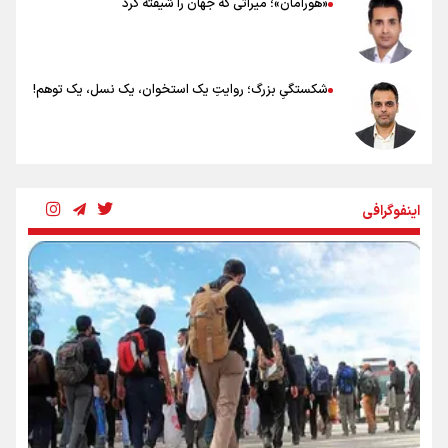
«هورامان»؛ میراثی که جهان را شیفته کرد
شکستگیِ بزرگ؛ روایتِ یک استخوان، یک نسل، یک توهم!
رسانه ملی و حق مردم برای شنیدن صدای رئیس‌جمهوری
اینفوگرافی
روایت ایران از کنار مردم
از طلوع خیابان‌ها تا غروب اشک
جمله‌ای که بغض چهارماهه را شکست؛ «آهای مردم، آقا از