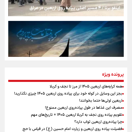
تهران رفتند»
اینفو برنا / ۴ مسیر اصلی پیاده روی اربعین در عراق
سه حسرتی که به دلم ماند
مومنِ مقتدرِ مظلوم
نگاه تمدنی رهبر شهید به فضای مجازی
پرونده ویژه
همه کرایه‌های اربعین ۱۴۰۵ از مرز تا نجف و کربلا
اینفو برنا / توصیه‌هایی طلایی برای پیاده روی اربعین
بجز این وسایل در کوله خود برای پیاده روی اربعین ۱۴۰۵ چیزی نگذارید!
رابطه کارگر و کارفرما در اندیشه رهبر شهید: از تضاد به
اربعین اولی‌ها حتما بخوانند!
زوجیت
مصرف این غذاها در طول پیاده‌روی اربعین ممنوع!
تقویم پیاده روی نجف به کربلا اربعین ۱۴۰۵ + تاریخ‌های مهم
چرا پیاده‌روی اربعین ثواب دارد؟
اقتدار علمی و استقلال ملی؛ میراث رهبر شهید که با خون
ماندگار شد
فضیلت پیاده روی اربعین و زیارت امام حسین (ع) در قیاس با حج