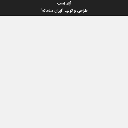
آزاد است
طراحی و تولید
"ایران سامانه"
اینفوبرنا/ سقف معافیت مالیاتی حقوق کارکنان دولت و
بازنشستگان در بودجه ۱۴۰۵ چقدر است؟