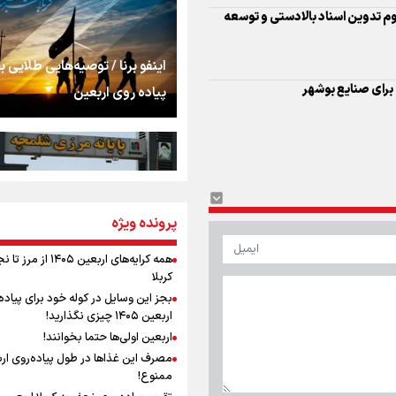
اشک
وم تدوین اسناد بالادستی و توسعه
جمله‌ای که بغض چها
اینفو برنا / توصیه‌هایی طلایی ب
را شکست؛ «آهای مردم، 
برای صنایع بوشهر
پیاده روی اربعین
تهران رفتند»
سه حسرتی که به دلم 
مومنِ مقتدرِ مظلوم
پرونده ویژه
اینفو برنا / جدول کامل فاصله م
شلمچه تا شهرهای زیارتی عراق
همه کرایه‌های اربعین ۱۴۰۵ از 
کربلا
نگاه تمدنی رهبر شهید
بجز این وسایل در کوله خود برای پیاده
فضای مجازی
اربعین ۱۴۰۵ چیزی نگذارید!
اربعین اولی‌ها حتما بخوانند!
مصرف این غذاها در طول پیاده‌روی ار
رابطه کارگر و کارفرما د
ممنوع!
اینفو برنا/ میزان مالیات بر ارزش
اندیشه رهبر شهید: از 