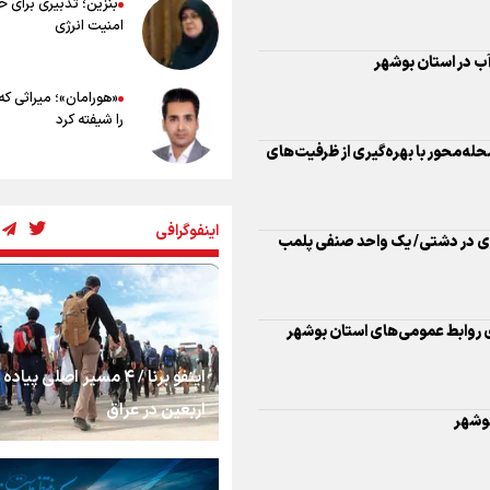
بنزین؛ تدبیری برای 
امنیت انرژی
«هورامان»؛ میراثی که
را شیفته کرد
حله‌محور با بهره‌گیری از ظرفیت‌های
شکستگیِ بزرگ؛ روایت
استخوان، یک نسل، ی
اینفوگرافی
توهم!
ی در دشتی/ یک واحد صنفی پلمب
رسانه ملی و حق مردم
شنیدن صدای رئیس‌ج
روابط‌ عمومی‌‌های استان بوشهر
اینفو برنا / ۴ مسیر اصلی پیا
روایت ایران از کنار مر
اربعین در عراق
از طلوع خیابان‌ها تا 