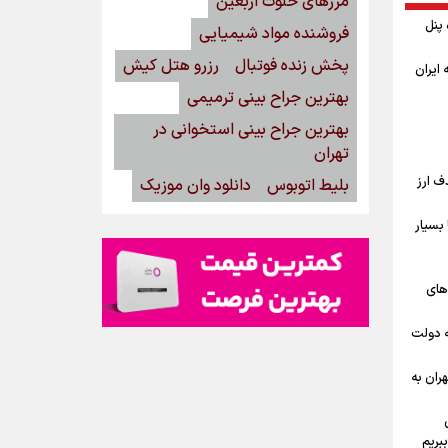
مرزهای خلوت اربعین
گاه پنل
فروشنده مواد شیمیایی
پخش زنده فوتبال
رزرو هتل کیش
ه ایران
بهترین جراح بینی ترمیمی
بهترین جراح بینی استخوانی در
تهران
ف ارز
بلیط اتوبوس
دانلود وان موزیک
بسیار
‌های
ه دولت
ران به
بریم