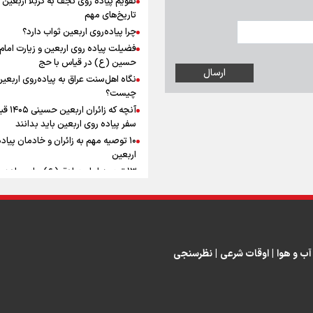
به زوجیت
افزوده چقدر است؟
تاریخ‌های مهم
چرا پیاده‌روی اربعین ثواب دارد؟
فضیلت پیاده روی اربعین و زیارت امام
حسین (ع) در قیاس با حج
نگاه اهل‌سنت عراق به پیاده‌روی اربعی
اینفوبرنا/ سقف معافیت مالیاتی
چیست؟
آنچه که زائران ار
حقوق کارکنان دولت و بازنشست
سفر پیاده روی اربعین باید بدانند
در بودجه ۱۴۰۵ چقدر است؟
۱۰ توصیه مهم به زائران و خادمان پیاد
اربعین
۱۳ توصیه امام صادق (ع) برای پیاده‌ر
اربعین
۲۰ توصیه کاربردی برای شرکت در پیاد
اینفوبرنا/ حداقل حقوق
اربعین ۱۴۰۵
پاسخ به سه‌ شبهه درباره پیاده‌روی ارب
بازنشستگان کشوری و لشکری د
آب و هوا
|
اوقات شرعی
|
نظرسنجی
لایحه بودجه سال ۱۴۰۵ چقدر است؟