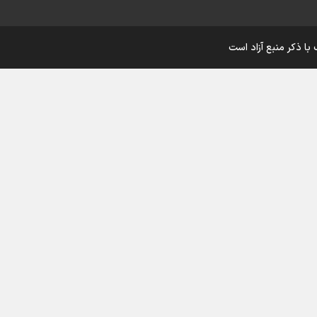
اینفو برنا/ درخشش سفیران اقتد
با ذکر منبع آزاد است
در بازی‌های همبستگی کشورها
اسلامی
اینفوبرنا/ دستاوردهای وزارت 
و جوانان در توسعه ورزش بانوان
اینفو برنا/ عملکرد دختران ایران 
بازی‌های آسیایی جوانان ۲۰۲۵