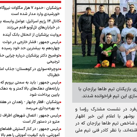
پزشکیان : حدود ۷ هزار مگاوات نیرو
خورشیدی وارد مدار شده است
کانال ۱۴ رژیم اسرائیل: عوامل وابسته ب
در خیابان‌های تل‌آویو قدم می‌زنند
روایت پزشکیان از انحلال بانک آینده
رئیس جمهور : فشار خارجی در دولت
چهاردهم به بیشترین حد خود رسیده
توضیح دکتر پزشکیان درباره چرایی حذ
ترجیحی
دوچرخه‌سواری در کوهستان؛ جذاب اما 
خطرناک
رئیس جمهور : باید به سمتی برویم که
ی بازیکنان تیم طاها برازجان با
یارانه‌های دهک‌های بالا کمتر و به دهک
پایین پرداخت شود
ازی این تیم فراخوانده شدند.
پزشکیان : قطار چابهار - زاهدان در هفت
به بهره‌برداری می‌رسد
دی‌فرد در نشست مشترک رؤسا و
رئیس جمهور : اتصال شهرهای اطراف ته
وشهر با اعلام این خبر اظهار
مترو در دستور کار است
ن شاخص تیم طاها برازجان که در
رئیس جمهور : در کنار گسترش فضاهای
ه‌اند، با نظر کادر فنی تیم ملی
آموزشی، باید کیفیت آموزش را هم بالا ب