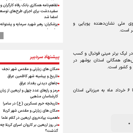
تفاهم‌نامه همکاری بانک رفاه کارگران و 
سفیددشت برای اجرای طرح‌های توسعه
امضا شد
وی ملی نشان‌دهنده پویایی و
پزشکیان: رهبر شهید سرمایه و پشتوانه 
ر است.
برای ما بود
گزارشی از ورود وزیر ورزش و جوانان ایرا
باکو برای امضای سند برنامه اجرایی با
آذربایجانی
 در لیگ برتر مینی فوتبال و کسب
پیشنهاد سردبیر
عماد احمدوند : نسخه نانویی برای حل
ش‌های همگانی استان بوشهر در
بحران منابع آبی کشور
ن و کشور است.
مکان های زیارتی و مقدس شهر نجف
رهبر شهید انقلاب: ادّعاهای دروغین
آمریکایی‌ها باید افشا شود
تاریخ و پیشینه شهر کاظمین عراق
یحیی سریع: در عملیاتی گسترده تجم
جاهای دیدنی بغداد عراق
نظامی وابسته به عربستان را هدف قرار
اردوی آماده‌سازی تیم ملی مینی فوتبال از تاریخ ۲ تا ۶ خرداد ماه به میزبانی استان
رمز و رازهای عدد چهل و اربعین از زبان
استاندار خوز
کارشناسان مذهبی
در مرزهای شلمچه و چذابه ثبت شد / ب
تاریخچه حرم عسکرین (ع) در سامرا
هزار موکب در خوزستان و 
مکان های زیارتی و مقدس شهر کربلا
نجف تا کربلا
اهمیت پیاده‌روی اربعین در کلام علما
وقتی از وفاق صحبت می‌کنم، منظورم م
0
در روز اربعین بر کاروان اسرای کربلا چه
هستند/ مسیر اصلاحات آغاز شده و م
گذشت؟
نخواهد شد