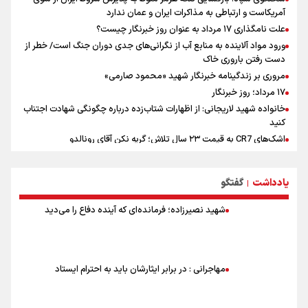
آمریکاست و ارتباطی به مذاکرات ایران و عمان ندارد
علت نامگذاری ۱۷ مرداد به عنوان روز خبرنگار چیست؟
ورود مواد آلاینده به منابع آب از نگرانی‌های جدی دوران جنگ است/ خطر از
دست رفتن باروری خاک
مروری بر زندگینامه خبرنگار شهید «محمود صارمی»
۱۷ مرداد؛ روز خبرنگار
خانواده شهید لاریجانی: از اظهارات شتاب‌زده درباره چگونگی شهادت اجتناب
کنید
اشک‌های CR7 به قیمت ۲۳ سال تلاش؛ گریه نکن آقای رونالدو
حیدری: افزایش تیم‌های جام جهانی هم سود داشت و هم ضرر/ تیم ملی در
جام جهانی مردود نشد
یادداشت
گفتگو
|
تلاش مدام برای زنده نگه داشتن هنر ایرانی
نصرتی: پاسخ بیرانوند سنخیتی با صحبت‌های علی دایی نداشت/
شهید نصیرزاده؛ فرمانده‌ای که آینده دفاع را می‌دید
ملی‌پوشان نباید از خودشان تعریف کنند!
خلعتبری: جای دو سه نفر در جام جهانی خالی بود/ تیم ملی نیاز به تغییر
نسل دارد/ دوست دارم آرژانتین قهرمان شود
شاهرخی: اندازه داشته‌هایمان از بازار جام جهانی برداشت کردیم/ دودستی
مهاجرانی : در برابر ایثارشان باید به احترام ایستاد
سرنوشت صعود را به تیم‌های دیگر سپردیم
عالمی: جام جهانی از مرحله حذفی جان گرفت/ درباره شیوه بازی تیم ملی
نقد وجود دارد