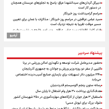
دبیرکل گردان‌های سیدالشهدا عراق: پاسخ به تجاوزهای عربستان همچنان
در دستور کار است
مراسم گرامیداشت روز خبرنگار
سید عباس عراقچی در مراسم روز خبرنگار : مذاکرات با عمان برای تعیین
مسیر موقت تقریبا به نتیجه نزدیک است
فیلم کامل اظهارات سید عباس عراقچی وزیر امور خارجه در نشست خبری
رییس جمهور در روز خبرنگار
آرشیو
علی‌نژاد در مراسم انجمن ورزشی نویسان در روز خبرنگار : رسانه‌های خبری
در سال گذشته تا به امروز اتفاقات بزرگی را رقم زدند
ونس: در حال کار بر روی ایجاد یک سیستم ناوبری امن هستیم
پیشنهاد سردبیر
آیین گرامیداشت روز خبرنگار در اراک
حضور مدیرعامل شرکت توسعه و نگهداری اماکن ورزشی در برنا
سیدمناف هاشمی در مراسم انجمن ورزشی نویسان : قدردان زحمات اهالی
رسانه به ویژه ورزشی نویسان هستیم
کلیپی از سفر دو روزه وزیر ورزش و جوانان به جمهوری آذربایجان
علت نامگذاری ۱۷ مرداد به عنوان روز خبرنگار چیست؟
۳۴۰ میلیون دلار تسهیلات برای بازسازی صنایع آسیب‌دیده اختصاص
می‌یابد
فوران یک آتشفشان قدرتمند در جنوب غربی کلمبیا
رسانه ستون پنجم اکوسیستم قدرت‌بنیان
سیمئونه درهای انتقال آلوارز به بارسلونا را بست
هدف‌گذاری پرداخت ۳۰ هزار وام اشتغال تا پایان سال
سخنگوی سپاه: بازگشایی تنگۀ هرمز منوط به پذیرش شروط ایران از سوی
آمریکاست و ارتباطی به مذاکرات ایران و عمان ندارد
استقبال ۳ هزار جوان از کارگاه‌های مهارت‌آموزی در ۲۵۰ شهرستان کشور
حضور مدیرعامل شرکت توسعه و نگهداری اماکن ورزشی در برنا
شوک بزرگ برای لیونل مسی!
سخنگوی سپاه: بازگشایی تنگۀ هرمز منوط به پذیرش شروط ایران از سوی