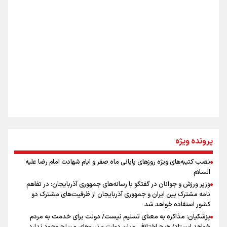
شکستگیِ بزرگ؛ روایتِ یک استخوان، یک نسل، یک توهم!
اینفو برنا / ۴ مسیر اصلی پیاده روی اربعین در عراق
رسانه ملی و حق مردم برای شنیدن صدای رئیس‌جمهوری
روایت ایران از کنار مردم
از طلوع خیابان‌ها تا غروب اشک
پرونده ویژه
نصب کتیبه‌های ویژه روزهای پایانی ماه صفر و ایام شهادت امام رضا علیه
اینفو برنا / توصیه‌هایی طلایی برای پیاده روی اربعین
السلام
جمله‌ای که بغض چهارماهه را شکست؛ «آهای مردم، آقا از
وزیر ورزش و جوانان در گفتگو با رسانه‌های جمهوری آذربایجان: در تفاهم
تهران رفتند»
نامه مشترک بین ایران و جمهوری آذربایجان از ظرفیت‌های مشترک دو
کشور استفاده خواهد شد
پزشکیان: مذاکره به معنای تسلیم نیست/ دولت برای خدمت به مردم
سه حسرتی که به دلم ماند