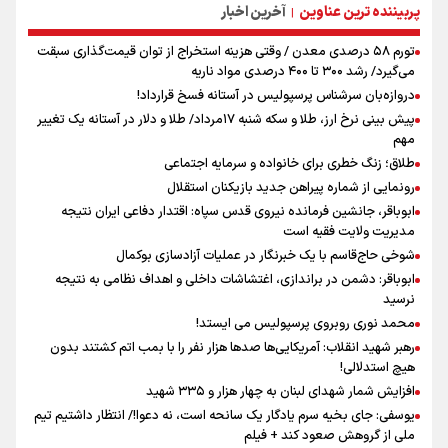
پربیننده ترین عناوین
آخرین اخبار
|
تورم ۵۸ درصدی معدن / وقتی هزینه استخراج از توان قیمت‌گذاری سبقت
می‌گیرد/ رشد ۳۰۰ تا ۴۰۰ درصدی مواد ناریه
دروازه‌بان سرشناس پرسپولیس در آستانه فسخ قرارداد!
پیش بینی نرخ ارز، طلا و سکه شنبه ۱۷مرداد/ طلا و دلار در آستانه یک تغییر
مهم
طلاق؛ زنگ خطری برای خانواده و سرمایه اجتماعی
رونمایی از شماره پیراهن جدید بازیکنان استقلال
ابوباقر، جانشین فرمانده نیروی قدس سپاه: اقتدار دفاعی ایران نتیجه
مدیریت ولایت فقیه است
شوخی حاج‌قاسم با یک خبرنگار در عملیات آزادسازی بوکمال
ابوباقر: دشمن در براندازی، اغتشاشات داخلی و اهداف نظامی به نتیجه
نرسید
محمد نوری روبروی پرسپولیس می ایستد!
رهبر شهید انقلاب: آمریکایی‌ها صدها هزار نفر را با بمب اتم کشتند بدون
هیچ استدلالی!
افزایش شمار شهدای لبنان به چهار هزار و ۳۳۵ شهید
یوسفی: جای بخیه سرم یادگار یک سانحه است، نه دعوا!/ انتظار داشتیم تیم
ملی از گروهش صعود کند + فیلم