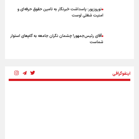
نوروزپور: پاسداشت خبرنگار به تامین حقوق حرفه‌ای و
امنیت شغلی اوست
آقای رئیس‌جمهور! چشمان نگران جامعه به گام‌های استوار
شماست
چرخه تندروی در برابر آرمان مشروطه
اینفوگرافی
بنزین؛ تدبیری برای حفظ امنیت انرژی
«هورامان»؛ میراثی که جهان را شیفته کرد