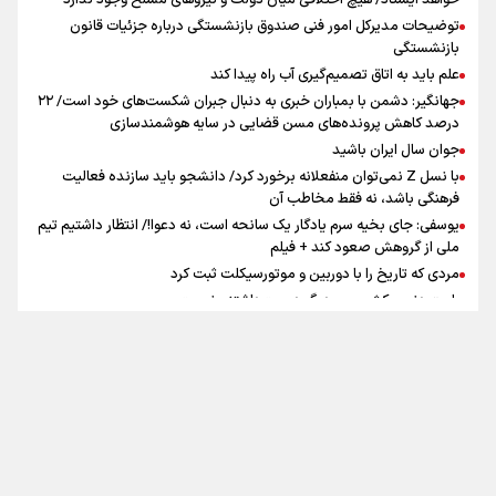
خواهد ایستاد/ هیچ اختلافی میان دولت و نیروهای مسلح وجود ندارد
توضیحات مدیرکل امور فنی صندوق بازنشستگی درباره جزئیات قانون
بازنشستگی
علم باید به اتاق تصمیم‌گیری آب راه پیدا کند
جهانگیر: دشمن با بمباران خبری به دنبال جبران شکست‌های خود است/ ۲۲
درصد کاهش پرونده‌های مسن قضایی در سایه هوشمندسازی
اینفو برنا / جدول کامل فاصله مرز شلمچه تا شهرهای زیارتی
جوان سال ایران باشید
عراق
با نسل Z نمی‌توان منفعلانه برخورد کرد/ دانشجو باید سازنده فعالیت
فرهنگی باشد، نه فقط مخاطب آن
یوسفی: جای بخیه سرم یادگار یک سانحه است، نه دعوا!/ انتظار داشتیم تیم
ملی از گروهش صعود کند + فیلم
مردی که تاریخ را با دوربین و موتورسیکلت ثبت کرد
رابرت دنیرو: کشور من دیگر دوست‌داشتنی نیست
دبیر فدراسیون بولینگ و بیلیارد: از رسانه ملی انتظار حمایت داریم/ در
انتظار حضور تیم‌های بزرگ مثل استقلال در لیگ هستیم
تورم ۵۸ درصدی معدن / وقتی هزینه استخراج از توان قیمت‌گذاری سبقت
تماس با ما
|
درباره ما
|
پیوندها
|
آرشیو
|
عضویت در خبرنامه
|
آب و هوا
|
می‌گیرد/ رشد ۳۰۰ تا ۴۰۰ درصدی مواد ناریه
اوقات شرعی
|
نظرسنجی
اینفو برنا/ میزان مالیات بر ارزش افزوده چقدر است؟