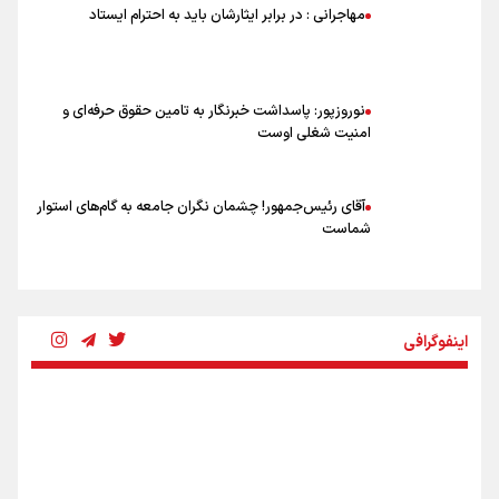
کنید
مهاجرانی : در برابر ایثارشان باید به احترام ایستاد
اشک‌های CR7 به قیمت ۲۳ سال تلاش؛ گریه نکن آقای رونالدو
حیدری: افزایش تیم‌های جام جهانی هم سود داشت و هم ضرر/ تیم ملی در
جام جهانی مردود نشد
نوروزپور: پاسداشت خبرنگار به تامین حقوق حرفه‌ای و
امنیت شغلی اوست
آقای رئیس‌جمهور! چشمان نگران جامعه به گام‌های استوار
شماست
چرخه تندروی در برابر آرمان مشروطه
اینفوگرافی
بنزین؛ تدبیری برای حفظ امنیت انرژی
«هورامان»؛ میراثی که جهان را شیفته کرد