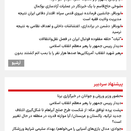
شوخی حاج‌قاسم با یک خبرنگار در عملیات آزادسازی بوکمال
ابوباقر، جانشین فرمانده نیروی قدس سپاه: اقتدار دفاعی ایران نتیجه
مدیریت ولایت فقیه است
ابوباقر: دشمن در براندازی، اغتشاشات داخلی و اهداف نظامی به نتیجه
نرسید
"ثبات" حلقه مفقوده فوتبال ایران در فصل نقل‌وانتقالات
دیدار رییس جمهور با رهبر معظم انقلاب اسلامی
رهبر شهید انقلاب: آمریکایی‌ها صدها هزار نفر را با بمب اتم کشتند بدون
هیچ استدلالی!
آرشیو
گرامیداشت روز خبرنگار
مراسم گرامیداشت روز خبرنگار
گرامیداشت روز خبرنگار در شیراز
پیشنهاد سردبیر
ونس: در حال کار بر روی ایجاد یک سیستم ناوبری امن هستیم
پزشکیان‌: بهترین زمان برای دستیابی به توافق شرایط کنونی است/ در
حضور وزیر ورزش و جوانان در خبرگزاری برنا
مسیر صلح ، از حقوق ملت ایران کوتاه نمی آییم
دیدار رییس جمهور با رهبر معظم انقلاب اسلامی
پیش‌بینی قیمت طلا، سکه و دلار یکشنبه ۱۸ مرداد / دلار چه نقشه ای برای
پشت پرده توافق مکه؛ از شکست طرح صلح آبراهام تا شکل‌گیری ائتلاف
بازار دارد؟
جدید ترکیه، پاکستان و عربستان/ آیا موازنه قدرت در منطقه در حال تغییر
نشست استاندار فارس با خبرنگاران
است؟
جوادی: مدال بازی‌های آسیایی را می‌خواهم/ بهداد سلیمی شرایط ورزشکار