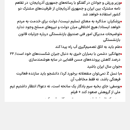
وزیر ورزش و جوانان در گفتگو با رسانه‌های جمهوری آذربایجان: در تفاهم
نامه مشترک بین ایران و جمهوری آذربایجان از ظرفیت‌های مشترک دو
کشور استفاده خواهد شد
سه حسرتی که به دلم ماند
پزشکیان: مذاکره به معنای تسلیم نیست/ دولت برای خدمت به مردم
خواهد ایستاد/ هیچ اختلافی میان دولت و نیروهای مسلح وجود ندارد
توضیحات مدیرکل امور فنی صندوق بازنشستگی درباره جزئیات قانون
بازنشستگی
علم باید به اتاق تصمیم‌گیری آب راه پیدا کند
جهانگیر: دشمن با بمباران خبری به دنبال جبران شکست‌های خود است/ ۲۲
درصد کاهش پرونده‌های مسن قضایی در سایه هوشمندسازی
اینفو برنا / ۴ مسیر اصلی پیاده روی اربعین در عراق
جوان سال ایران باشید
با نسل Z نمی‌توان منفعلانه برخورد کرد/ دانشجو باید سازنده فعالیت
فرهنگی باشد، نه فقط مخاطب آن
یوسفی: جای بخیه سرم یادگار یک سانحه است، نه دعوا!/ انتظار داشتیم تیم
ملی از گروهش صعود کند + فیلم
مردی که تاریخ را با دوربین و موتورسیکلت ثبت کرد
رابرت دنیرو: کشور من دیگر دوست‌داشتنی نیست
دبیر فدراسیون بولینگ و بیلیارد: از رسانه ملی انتظار حمایت داریم/ در
انتظار حضور تیم‌های بزرگ مثل استقلال در لیگ هستیم
تماس با ما
|
درباره ما
|
پیوندها
|
آرشیو
|
عضویت در خبرنامه
|
آب و هوا
|
اوقات شرعی
|
نظرسنجی