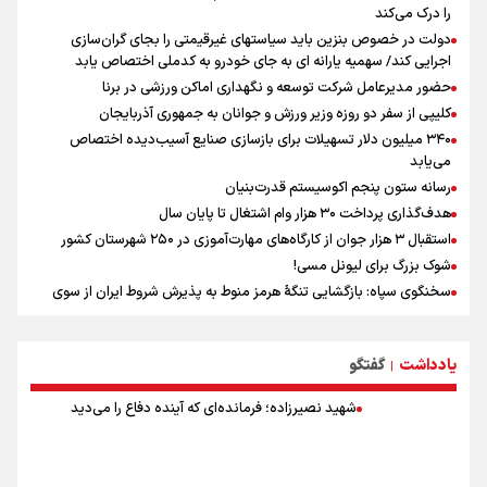
را درک می‌کند
دولت در خصوص بنزین باید سیاستهای غیرقیمتی را بجای گران‌سازی
اجرایی کند/ سهمیه یارانه ای به جای خودرو به کدملی اختصاص یابد
حضور مدیرعامل شرکت توسعه و نگهداری اماکن ورزشی در برنا
کلیپی از سفر دو روزه وزیر ورزش و جوانان به جمهوری آذربایجان
۳۴۰ میلیون دلار تسهیلات برای بازسازی صنایع آسیب‌دیده اختصاص
می‌یابد
رسانه ستون پنجم اکوسیستم قدرت‌بنیان
هدف‌گذاری پرداخت ۳۰ هزار وام اشتغال تا پایان سال
استقبال ۳ هزار جوان از کارگاه‌های مهارت‌آموزی در ۲۵۰ شهرستان کشور
شوک بزرگ برای لیونل مسی!
سخنگوی سپاه: بازگشایی تنگۀ هرمز منوط به پذیرش شروط ایران از سوی
آمریکاست و ارتباطی به مذاکرات ایران و عمان ندارد
علت نامگذاری ۱۷ مرداد به عنوان روز خبرنگار چیست؟
یادداشت
گفتگو
ورود مواد آلاینده به منابع آب از نگرانی‌های جدی دوران جنگ است/ خطر از
|
دست رفتن باروری خاک
شهید نصیرزاده؛ فرمانده‌ای که آینده دفاع را می‌دید
مروری بر زندگینامه خبرنگار شهید «محمود صارمی»
۱۷ مرداد؛ روز خبرنگار
خانواده شهید لاریجانی: از اظهارات شتاب‌زده درباره چگونگی شهادت اجتناب