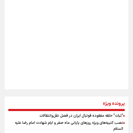
شکستگیِ بزرگ؛ روایتِ یک استخوان، یک نسل، یک توهم!
اینفو برنا/ دستاوردهای وزارت ورزش و جوانان در توسعه
ورزش بانوان
رسانه ملی و حق مردم برای شنیدن صدای رئیس‌جمهوری
روایت ایران از کنار مردم
از طلوع خیابان‌ها تا غروب اشک
پرونده ویژه
"ثبات" حلقه مفقوده فوتبال ایران در فصل نقل‌وانتقالات
اینفو برنا/ میزان مالیات بر ارزش افزوده چقدر است؟
نصب کتیبه‌های ویژه روزهای پایانی ماه صفر و ایام شهادت امام رضا علیه
جمله‌ای که بغض چهارماهه را شکست؛ «آهای مردم، آقا از
السلام
تهران رفتند»