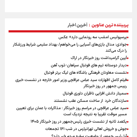
پربیننده ترین عناوین
آخرین اخبار
|
پرسپولیس امشب سه رونمایی دارد+ عکس
جوادی: مدال بازی‌های آسیایی را می‌خواهم/ بهداد سلیمی شرایط ورزشکار
را درک می‌کند
آیین گرامیداشت روز خبرنگار در اراک
دیدار دوستانه تیم های فوتبال سپاهان-ذوب آهن
نشست معاونان فرهنگی باشگاه های لیگ برتر فوتبال
فیلم کامل اظهارات سید عباس عراقچی وزیر امور خارجه در نشست خبری
رییس جمهور در روز خبرنگار
سمینار دانش افزایی ناظران داوری فوتبال
سازندگان خرد از ساخت مسکن عقب نشستند
سید عباس عراقچی در مراسم روز خبرنگار : مذاکرات با عمان برای تعیین
مسیر موقت تقریبا به نتیجه نزدیک است
یکصد ثانیه از نشست خبری رئیس‌جمهور در روز خبرنگار ۱۴۰۵
جوش و خروش اهالی تهرانپارس در شب ۱۶۱ تجمعات
آیا رئیس‌جمهور از وضعیت سفره مردم خبر دارد؟