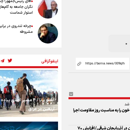
آقای رئیس‌جمهور! چ
نگران جامعه به گام‌ها
استوار شماست
چرخه تندروی در برابر 
مشروطه
0
بنزین؛ تدبیری برای 
امنیت انرژی
اینفوگرافی
«هورامان»؛ میراثی که
را شیفته کرد
اینفو برنا / ۴ مسیر اصلی پیا
شکستگیِ بزرگ؛ روایت
 شد
استخوان، یک نسل، ی
اربعین در عراق
خون را به مناسبت روز مقاومت اجرا
توهم!
رسانه ملی و حق مردم
تاکید بر تقویت زیرساخت‌های انتقال خون در آذربایجان شرقی/ افزایش ۷۰