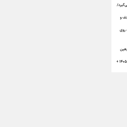
‌گیرد/
مرز تا نجف و
 روی
گان
بعین
تقویم پیاده روی نجف به کربلا اربعین ۱۴۰۵ +
ن
ر
بعین حسینی ۱۴۰۵ قبل از