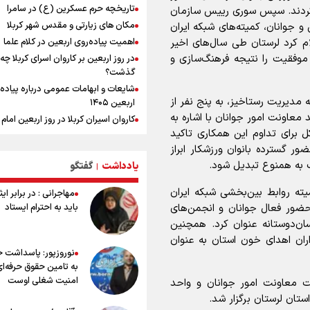
پزشکیان: مذاکره به معنای تسلیم نی
تاریخچه حرم عسکرین (ع) در سامرا
 کردند. سپس سوری رییس سازمان
دولت برای خدمت به مردم خواهد ایست
مکان های زیارتی و مقدس شهر کربلا
و جوانان، کمیته‌های شبکه ایران
هیچ اختلافی میان دولت و نیروهای م
ام کرد لرستان طی سال‌های اخیر
اهمیت پیاده‌روی اربعین در کلام علما
وجود ندارد
موفقیت را نتیجه فرهنگ‌سازی و
در روز اربعین بر کاروان اسرای کربلا چه
خبر سخنگوی کمیسیون امنیت از توافق
گذشت؟
چارچوب کلی مذاکرات ایران و عمان بر 
تنگه هرمز
شایعات و ابهامات عمومی درباره پیاده
 مدیریت رستاخیز، به پنج نفر از
اربعین ۱۴۰۵
معاونت امور جوانان با اشاره به
کاروان اسیران کربلا در روز اربعین اما
ل برای تداوم این همکاری تاکید
(ع) کجا بود؟
ور گسترده بانوان ورزشکار ابراز
اعمال روز اربعین و فضایل و ثواب خوا
زیارت اربعین
ک به همنوع تبدیل شود.
یادداشت
گفتگو
|
وجه تسمیه و علت نامگذاری شهر کاظ
ه روابط بین‌بخشی شبکه ایران
مهاجرانی : در برابر ای
وجه تسمیه و علت نامگذاری شهر نجف
حضور فعال جوانان و انجمن‌های
باید به احترام ایستاد
راهنمای کامل درباره مسیر پیاده روی ا
نسان‌دوستانه عنوان کرد. همچنین
از طریق العلماء
ران اهدای خون استان به عنوان
وجه تسمیه و علت نامگذاری شهر سامر
نوروزپور: پاسداشت خب
وجه تسمیه و علت نامگذاری شهر کربلا
به تامین حقوق حرفه‌ای
بهترین موکب‌های ایرانی در پیاده روی 
امنیت شغلی اوست
یت معاونت امور جوانان و واحد
۱۴۰۵
تان لرستان برگزار شد.