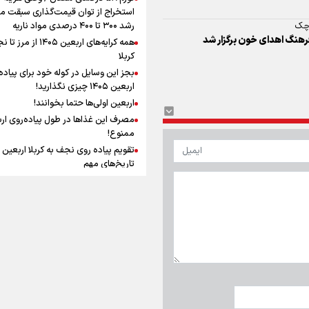
افزوده چقدر است؟
استخراج از توان قیمت‌گذاری سبقت می
رچک
رشد ۳۰۰ تا ۴۰۰ درصدی مواد ناریه
هنگ اهدای خون برگزار شد
همه کرایه‌های اربعین ۱۴۰۵ از 
کربلا
بجز این وسایل در کوله خود برای پیاده
اربعین ۱۴۰۵ چیزی نگذارید!
اینفوبرنا/ سقف معافیت مالیاتی
اربعین اولی‌ها حتما بخوانند!
حقوق کارکنان دولت و بازنشست
مصرف این غذاها در طول پیاده‌روی ار
در بودجه ۱۴۰۵ چقدر است؟
ممنوع!
تاریخ‌های مهم
چرا پیاده‌روی اربعین ثواب دارد؟
فضیلت پیاده روی اربعین و زیارت امام
حسین (ع) در قیاس با حج
اینفوبرنا/ حداقل حقوق
نگاه اهل‌سنت عراق به پیاده‌روی اربعی
بازنشستگان کشوری و لشکری د
چیست؟
لایحه بودجه سال ۱۴۰۵ چقدر است؟
آنچه که زائران ار
سفر پیاده روی اربعین باید بدانند