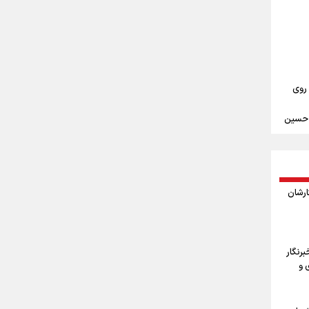
ست/
اد/
سلح
 در
سر
 روی
م حسین
ندن
مین
ثارشان
ربعین
ا
رنگار
 و
اربعین