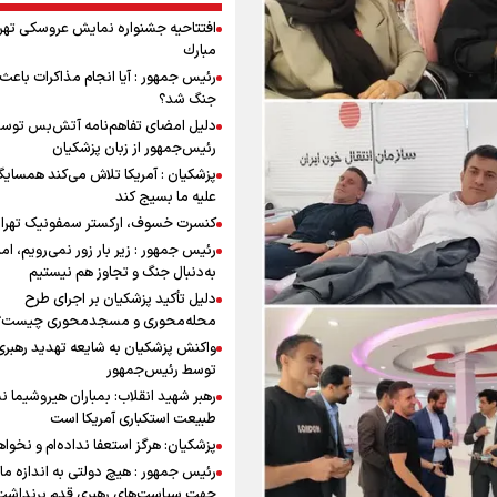
افتتاحیه جشنواره نمايش عروسكى تهر
مبارك
رئیس جمهور : آیا انجام مذاکرات باعث 
جنگ شد؟
دلیل امضای تفاهم‌نامه آتش‌بس توس
رئیس‌جمهور از زبان پزشکیان
پزشکیان : آمریکا تلاش می‌کند همسایگا
علیه ما بسیج کند
کنسرت خسوف، ارکستر سمفونیک تهرا
رئیس جمهور : زیر بار زور نمی‌رویم، اما
به‌دنبال جنگ و تجاوز هم نیستیم
دلیل تأکید پزشکیان بر اجرای طرح
محله‌محوری و مسجدمحوری چیست؟
واکنش پزشکیان به شایعه تهدید رهبری
توسط رئیس‌جمهور
رهبر شهید انقلاب: بمباران هیروشیما ن
طبیعت استکباری آمریکا است
پزشکیان: هرگز استعفا نداده‌ام و نخواه
رئیس جمهور : هیچ دولتی به اندازه ما 
جهت سیاست‌های رهبری قدم برنداشت