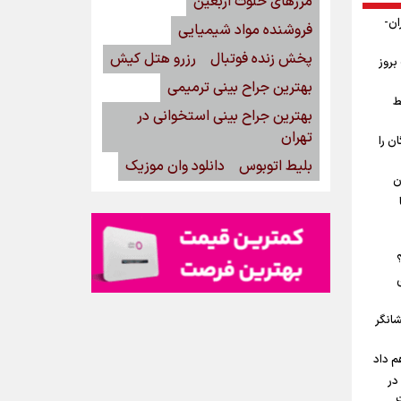
مرزهای خلوت اربعین
ان-
فروشنده مواد شیمیایی
پخش زنده فوتبال
رزرو هتل کیش
بروز
بهترین جراح بینی ترمیمی
ط
بهترین جراح بینی استخوانی در
تهران
ن را
بلیط اتوبوس
دانلود وان موزیک
ن
شانگر
م داد
در