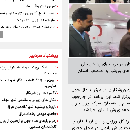
تمرین تئاتر واگن ۱۵۰
انتشار نتایج آزمون ورودی مدارس سمپ
نماز جمعه تهران- ۱۶ مرداد
تورم ۵۸ درصدی معدن / وقتی هزینه
استخراج از توان قیمت‌گذاری سبقت می
رشد ۳۰۰ تا ۴۰۰ درصدی مواد ناریه
ترامپ انگشت تهدید را به سمت سوئ
گرفت؛ اقتصادتان را به هم می‌ریزم
پیشنهاد سردبیر
پالایشگاه نفت اسلواکی منفجر شد
رستان در پی اجرای پویش ملی
میان صعود و سقوط
علت نامگذاری ۱۷ مرداد به عنوان ر
های ورزشی و اجتماعی استان
وزیر ورزش و جوانان ایران از مرکز ملی
چیست؟
جمهوری آذربایجان بازدید کرد
مروری بر زندگینامه خبرنگار شهید «م
موسی جنپو، بازیکن فصل گذشته استقل
صارمی»
ورزشکاران در مرکز انتقال خون
پانتولیکوس یونان پیوست
۱۷ مرداد؛ روز خبرنگار
گزار شد. این برنامه در چارچوب
بازدید وزیر ورزش ایران از مجموعه ملی
مکان های زیارتی و مقدس شهر نجف
م با همکاری شبکه ایران یاران
تیراندازی باکو یکی از مجهزترین مراکز
تاریخ و پیشینه شهر کاظمین عراق
معه ورزش استان اجرا شد.
تیراندازی منطقه
جاهای دیدنی بغداد عراق
ورزشکاران سنگنوردی
 کل ورزش و جوانان استان به
رمز و رازهای عدد چهل و اربعین از زبان
یمن، ایستاده در برابر تحریم و تجاوز
کارشناسان مذهبی
ونت ورزش بانوان در محل حضور