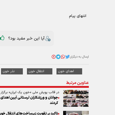
انتهای پیام
آیا این خبر مفید بود؟
ارسال به دیگران
اهدای خون
انتقال خون
نذر خون
عناوین مرتبط
در قالب پویش ملی «خون یک ایران» برگزار
جوانان و ورزشکاران لرستانی آیین اهدای 
کردند