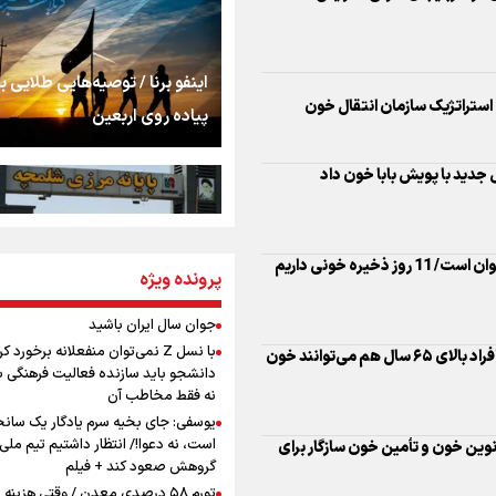
شنیدن صدای رئیس‌ج
روایت ایران از کنار مر
اینفو برنا / توصیه‌هایی طلایی ب
پیاده روی اربعین
جدید با پویش بابا خون داد
از طلوع خیابان‌ها تا 
اشک
یره خونی داریم
جمله‌ای که بغض چها
پرونده ویژه
اینفو برنا / جدول کامل فاصله م
را شکست؛ «آهای مردم، 
شلمچه تا شهرهای زیارتی عراق
تهران رفتند»
جوان سال ایران باشید
با نسل Z نمی‌توان منفعلانه برخورد ک
پایان محدودیت سنی برای اهدای خون/ افراد بالای ۶۵ سال هم می‌توانند خون
سه حسرتی که به دلم 
دانشجو باید سازنده فعالیت فرهنگی ب
نه فقط مخاطب آن
یوسفی: جای بخیه سرم یادگار یک سانح
است، نه دعوا!/ انتظار داشتیم تیم ملی 
نوین خون و تأمین خون سازگار برای
مومنِ مقتدرِ مظلوم
گروهش صعود کند + فیلم
اینفو برنا/ میزان مالیات بر ارزش
تورم ۵۸ درصدی معدن / وقتی هزینه