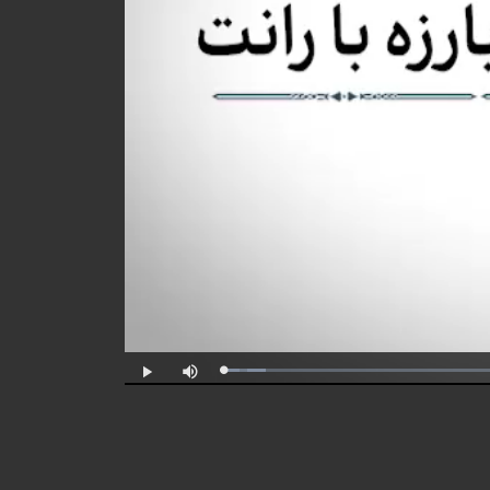
Progress
Loaded
:
:
Play
Mute
0%
0%