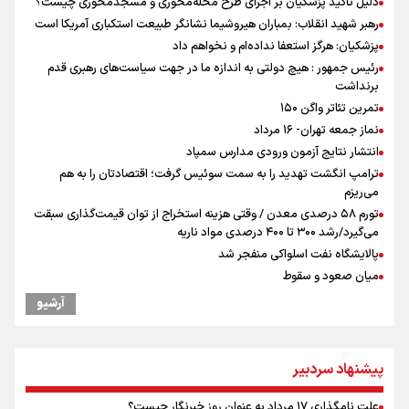
دلیل تأکید پزشکیان بر اجرای طرح محله‌محوری و مسجدمحوری چیست؟
رهبر شهید انقلاب: بمباران هیروشیما نشانگر طبیعت استکباری آمریکا است
پزشکیان: هرگز استعفا نداده‌ام و نخواهم داد
رئیس جمهور : هیچ دولتی به اندازه ما در جهت سیاست‌های رهبری قدم
برنداشت
تمرین تئاتر واگن ۱۵۰
نماز جمعه تهران- ۱۶ مرداد
انتشار نتایج آزمون ورودی مدارس سمپاد
ترامپ انگشت تهدید را به سمت سوئیس گرفت؛ اقتصادتان را به هم
می‌ریزم
تورم ۵۸ درصدی معدن / وقتی هزینه استخراج از توان قیمت‌گذاری سبقت
می‌گیرد/رشد ۳۰۰ تا ۴۰۰ درصدی مواد ناریه
پالایشگاه نفت اسلواکی منفجر شد
میان صعود و سقوط
وزیر ورزش و جوانان ایران از مرکز ملی جودوی جمهوری آذربایجان بازدید
آرشیو
کرد
موسی جنپو، بازیکن فصل گذشته استقلال به پانتولیکوس یونان پیوست
بازدید وزیر ورزش ایران از مجموعه ملی تیراندازی باکو یکی از مجهزترین
پیشنهاد سردبیر
مراکز تیراندازی منطقه
افزایش تعداد قربانیان تیراندازی در مدرسه تایلندی
علت نامگذاری ۱۷ مرداد به عنوان روز خبرنگار چیست؟