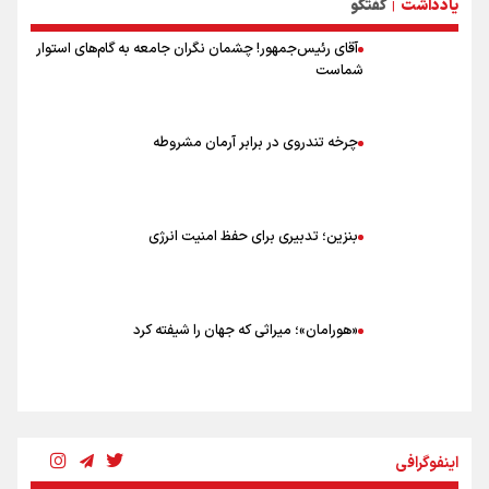
یادداشت
گفتگو
بهترین موکب‌های ایرانی در پیاده روی اربعین ۱۴۰۵
|
آقای رئیس‌جمهور! چشمان نگران جامعه به گام‌های استوار
شماست
چرخه تندروی در برابر آرمان مشروطه
بنزین؛ تدبیری برای حفظ امنیت انرژی
«هورامان»؛ میراثی که جهان را شیفته کرد
شکستگیِ بزرگ؛ روایتِ یک استخوان، یک نسل، یک توهم!
اینفوگرافی