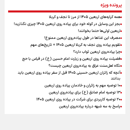
مومنِ مقتدرِ مظلوم
پرونده ویژه
همه کرایه‌های اربعین ۱۴۰۵ از مرز تا نجف و کربلا
اینفو برنا / توصیه‌هایی طلایی برای پیاده روی اربعین
بجز این وسایل در کوله خود برای پیاده روی اربعین ۱۴۰۵ چیزی نگذارید!
نگاه تمدنی رهبر شهید به فضای مجازی
اربعین اولی‌ها حتما بخوانند!
مصرف این غذاها در طول پیاده‌روی اربعین ممنوع!
تقویم پیاده روی نجف به کربلا اربعین ۱۴۰۵ + تاریخ‌های مهم
چرا پیاده‌روی اربعین ثواب دارد؟
رابطه کارگر و کارفرما در اندیشه رهبر شهید: از تضاد به
زوجیت
فضیلت پیاده روی اربعین و زیارت امام حسین (ع) در قیاس با حج
نگاه اهل‌سنت عراق به پیاده‌روی اربعین چیست؟
آنچه که زائران اربعین حسینی ۱۴۰۵ قبل از سفر پیاده روی اربعین باید
بدانند
۱۰ توصیه مهم به زائران و خادمان پیاده روی اربعین
اینفو برنا / جدول کامل فاصله مرز شلمچه تا شهرهای زیارتی
۱۳ توصیه امام صادق (ع) برای پیاده‌روی اربعین
۲۰ توصیه کاربردی برای شرکت در پیاده روی اربعین ۱۴۰۵
عراق
پاسخ به سه‌ شبهه درباره پیاده‌روی اربعین