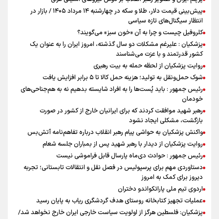
پیش‌بینی قیمت دلار، طلا و سکه در چهارشنبه ۱۴ مرداد ۱۴۰۵ / بازار در
انتظار سیگنال‌های تازه سیاسی
کلروفیل چیست و چرا به آن «خون سبز» می‌گویند؟
پزشکیان : علیرغم مشکلات دو سال گذشته، امروز ایران را به عنوان یک
کشور قدرتمند و با عزت می‌شناسند
روایت پزشکیان از لحظه حمله به بیت رهبری
شوک حمل‌ونقل به تولید؛ هزینه حمل کالا تا ۵ برابر افزایش یافت
رئیس جمهور : باید پُست‌ها را به افراد شایسته بدهیم نه به هم‌جناحی‌های
خودمان
رهبر شهید موافقت کردند که برای ایرانیان خارج از کشور در صورت
بازگشت، مشکلی ایجاد نشود
واکنش پزشکیان به حواشی پیام رهبر انقلاب درباره تفاهم‌نامه آتش‌بس
روایت پزشکیان از دیدار با رهبر شهید پس از بمباران جلسه شعام
رئیس جمهور : حوادث دی‌ماه پارسال قابل فراموشی نیست
دستاوردی مهم برای پرسپولیس در فصل نقل و انتقالات تابستانی؛ تجربه
دیروز برای کمک به امروز
اردوی تیم ملی پاراتکواندو دختران
عملیات تجهیز کتابخانه روستای هدف گردشگری ریاب به پایان رسید
پزشکیان: فلسطین هرگز از اولویت سیاست خارجی ایران خارج نخواهد شد/