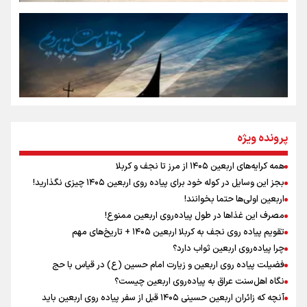
سه حسرتی که به دلم ماند
مومنِ مقتدرِ مظلوم
نگاه تمدنی رهبر شهید به فضای مجازی
پرونده ویژه
همه کرایه‌های اربعین ۱۴۰۵ از مرز تا نجف و کربلا
اینفو برنا / توصیه‌هایی طلایی برای پیاده روی اربعین
بجز این وسایل در کوله خود برای پیاده روی اربعین ۱۴۰۵ چیزی نگذارید!
رابطه کارگر و کارفرما در اندیشه رهبر شهید: از تضاد به
اربعین اولی‌ها حتما بخوانند!
زوجیت
مصرف این غذاها در طول پیاده‌روی اربعین ممنوع!
تقویم پیاده روی نجف به کربلا اربعین ۱۴۰۵ + تاریخ‌های مهم
چرا پیاده‌روی اربعین ثواب دارد؟
اقتدار علمی و استقلال ملی؛ میراث رهبر شهید که با خون
ماندگار شد
فضیلت پیاده روی اربعین و زیارت امام حسین (ع) در قیاس با حج
نگاه اهل‌سنت عراق به پیاده‌روی اربعین چیست؟
آنچه که زائران اربعین حسینی ۱۴۰۵ قبل از سفر پیاده روی اربعین باید