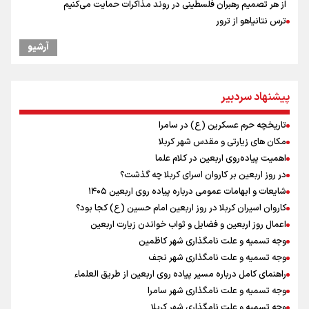
از هر تصمیم رهبران فلسطینی در روند مذاکرات حمایت می‌کنیم
ترس نتانیاهو از ترور
فرود یک بالگرد در بیمارستان رمبام در حیفای اشغالی در پی هلاکت ۲
آرشیو
نظامی صهیونیست و زخمی شدن ۷ نظامی دیگر
ارتش صهیونیستی زمین‌های کشاورزی در جنوب لبنان را به آتش کشید
چه کسی باید قیمت‌ها را تعیین کند؟
پیشنهاد سردبیر
بازگشت روان دو میلیون و هشتصد هزار زائر اربعین از مرزهای شش‌گانه
زائران اربعین حسینی در مرز تمرچین
تاریخچه حرم عسکرین (ع) در سامرا
راویان عشق در مرز مهران؛ روایت حماسه‌ رسانه‌ای اربعین از قاب دوربین
مکان های زیارتی و مقدس شهر کربلا
خبرنگاران ایلامی
اهمیت پیاده‌روی اربعین در کلام علما
پزشکیان: سخت‌ترین شرایط ممکن پس از انقلاب را تجربه میکنیم/ اگر تا
در روز اربعین بر کاروان اسرای کربلا چه گذشت؟
امروز مانده‌ایم بخاطر همه‌ مردم نجیب ایران بوده است/ رهبر شهید مثل
شایعات و ابهامات عمومی درباره پیاده روی اربعین ۱۴۰۵
کوه پشتیبان و حامی دولت بود
کاروان اسیران کربلا در روز اربعین امام حسین (ع) کجا بود؟
ایران آقای بلامنازع تنگه هرمز
اعمال روز اربعین و فضایل و ثواب خواندن زیارت اربعین
وجه تسمیه و علت نامگذاری شهر کاظمین
وجه تسمیه و علت نامگذاری شهر نجف
راهنمای کامل درباره مسیر پیاده روی اربعین از طریق العلماء
وجه تسمیه و علت نامگذاری شهر سامرا
وجه تسمیه و علت نامگذاری شهر کربلا