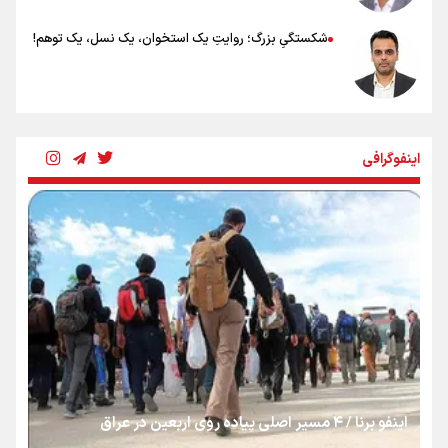
شکستگیِ بزرگ؛ روایتِ یک استخوان، یک نسل، یک توهم!
رسانه ملی و حق مردم برای شنیدن صدای رئیس‌جمهوری
اینفوگرافی
روایت ایران از کنار مردم
از طلوع خیابان‌ها تا غروب اشک
جمله‌ای که بغض چهارماهه را شکست؛ «آهای مردم، آقا از
تهران رفتند»
اینفو برنا / ۴ مسیر اصلی پیاده روی اربعین در عراق