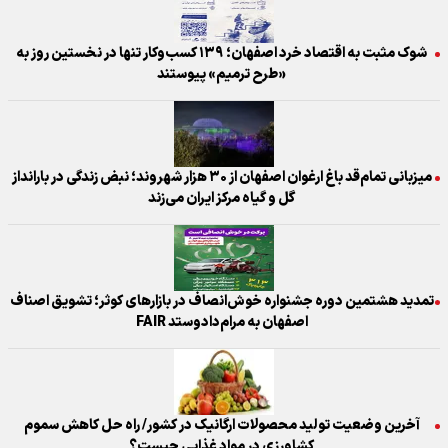
شوک مثبت به اقتصاد خرد اصفهان؛ ۱۳۹ کسب‌وکار تنها در نخستین روز به
«طرح ترمیم» پیوستند
میزبانی تمام‌قد باغ ارغوان اصفهان از ۳۰ هزار شهروند؛ نبض زندگی در بارانداز
گل و گیاه مرکز ایران می‌زند
تمدید هشتمین دوره جشنواره خوش‌انصاف در بازارهای کوثر؛ تشویق اصناف
اصفهان به مرام‌دادوستد FAIR
آخرین وضعیت تولید محصولات ارگانیک در کشور/ راه حل کاهش سموم
کشاورزی در مواد غذایی چیست؟