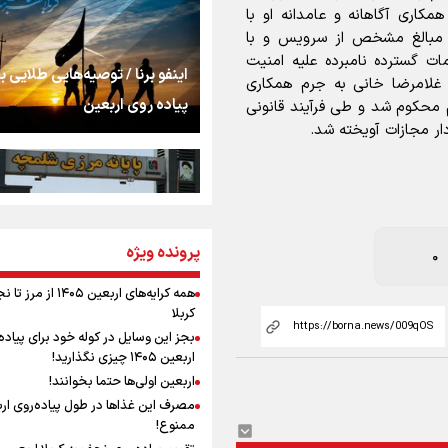
اشک
مکاری آگاهانه و عامدانه او با
مبالغ مشخص از سرویس و با
مات گسترده نامبرده علیه امنیت
جمله‌ای که بغض چها
اینفو برنا / توصیه‌هایی طلایی ب
 غلامرضا خانی به جرم همکاری
را شکست؛ «آهای مردم، 
پیاده روی اربعین
 محکوم شد و طی فرآیند قانونی
تهران رفتند»
ار مجازات آویخته شد.
سه حسرتی که به دلم 
مومنِ مقتدرِ مظلوم
پرونده ویژه
اینفو برنا / جدول کامل فاصله م
0
شلمچه تا شهرهای زیارتی عراق
همه کرایه‌های اربعین ۱۴۰۵ از 
کربلا
نگاه تمدنی رهبر شهید
بجز این وسایل در کوله خود برای پیاده
فضای مجازی
اربعین ۱۴۰۵ چیزی نگذارید!
اربعین اولی‌ها حتما بخوانند!
مصرف این غذاها در طول پیاده‌روی ار
رابطه کارگر و کارفرما د
ممنوع!
اینفو برنا/ میزان مالیات بر ارزش
اندیشه رهبر شهید: از 