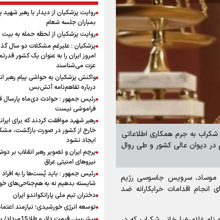
روایت پزشکیان از دیدار با رهبر شهید 
بمباران جلسه شعام
روایت پزشکیان از لحظه حمله به بیت 
پزشکیان : علیرغم مشکلات دو سال گذ
امروز ایران را به عنوان یک کشور قدرتمن
عزت می‌شناسند
واکنش پزشکیان به حواشی پیام رهبر ان
درباره تفاهم‌نامه آتش‌بس
رئیس جمهور : حوادث دی‌ماه پارسال ق
فراموشی نیست
رهبر شهید موافقت کردند که برای ایران
خارج از کشور در صورت بازگشت، مشک
ی شکراب به جرم همکاری اطلاعاتی
ایجاد نشود
در دیوان عالی کشور و طی روال
پرچم ایران و تصویر رهبر انقلاب بر دو
نیروهای امنیتی عراق
رئیس جمهور : باید پُست‌ها را به افراد
های موساد، سرویس جاسوسی رژیم
شایسته بدهیم نه به هم‌جناحی‌های خ
انجام اقدامات خرابکارانه ضد
دختران تیم ملی پاراتکواندو ایران
توسعه انرژی خورشیدی؛ نیازمند اعتما
پیش‌بینی قیمت دلار و طلا 
 نام غلامرضا خانی شکراب که در