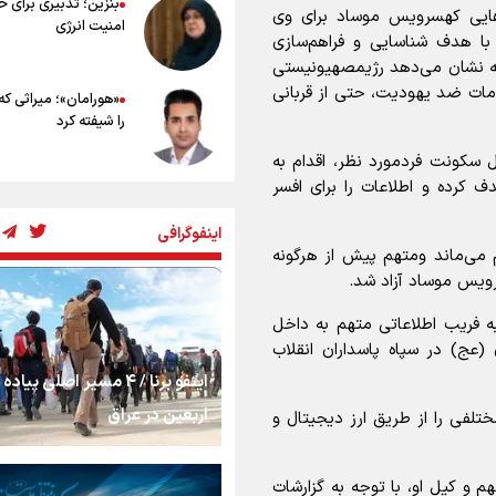
بنزین؛ تدبیری برای 
توصیه های کاربردی برای زائران در پیاد
‌هایی کهسرویس موساد برای وی
امنیت انرژی
اربعین
 با هدف شناسایی و فراهم‌سازی
ه نشان می‌دهد رژیمصهیونیستی
امات ضد یهودیت، حتی از قربانی
«هورامان»؛ میراثی که
را شیفته کرد
سکونت فردمورد نظر، اقدام به
کرده و اطلاعات را برای افسر
شکستگیِ بزرگ؛ روایت
استخوان، یک نسل، ی
اینفوگرافی
توهم!
 می‌ماند ومتهم پیش از هرگونه
رویس موساد آزاد شد.
رسانه ملی و حق مردم
شنیدن صدای رئیس‌ج
ه فریب اطلاعاتی متهم به داخل
عج) در سپاه پاسداران انقلاب
اینفو برنا / ۴ مسیر اصلی پیا
روایت ایران از کنار مر
اربعین در عراق
لفی را از طریق ارز دیجیتال و
از طلوع خیابان‌ها تا 
 و کیل او، با توجه به گزارشات