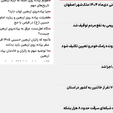
به زوجیت
افزوده چقدر است؟
حکم اعدام ۲ تن از عاملان جنایات تروریستی دی‌ماه ۱۴۰۴ ملک‌شهر اصفهان
تاریخ‌های مهم
چرا پیاده‌روی اربعین ثواب دارد؟
فضیلت پیاده روی اربعین و زیارت امام
حسین (ع) در قیاس با حج
ریمی به نفع مردم توقیف شد
نگاه اهل‌سنت عراق به پیاده‌روی اربعی
اینفوبرنا/ سقف معافیت مالیاتی
چیست؟
آنچه که زائران ار
حقوق کارکنان دولت و بازنشست
سفر پیاده روی اربعین باید بدانند
ونده رامک‌خودرو تعیین تکلیف شود
در بودجه ۱۴۰۵ چقدر است؟
۱۰ توصیه مهم به زائران و خادمان پیاد
اربعین
۱۳ توصیه امام صادق (ع) برای پیاده‌ر
اربعین
۲۰ توصیه کاربردی برای شرکت در پیاد
اینفوبرنا/ حداقل حقوق
اربعین ۱۴۰۵
پاسخ به سه‌ شبهه درباره پیاده‌روی ارب
بازنشستگان کشوری و لشکری د
صدور دستور قضایی برای توقیف اموال ۷۵ نفر از خائنین به کشور در استان
لایحه بودجه سال ۱۴۰۵ چقدر است؟
صدور احکام قطعی اعضای گروه مجرمانه شبکه‌ای سرقت حدود ۸ هزار بشکه