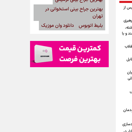
پس از
بهترین جراح بینی استخوانی در
تهران
رهبری
بلیط اتوبوس
دانلود وان موزیک
شته،
د و با
قلاب
ابل
یان
لی
ش
ودمان
دسازی
15مرداد/ بازار در