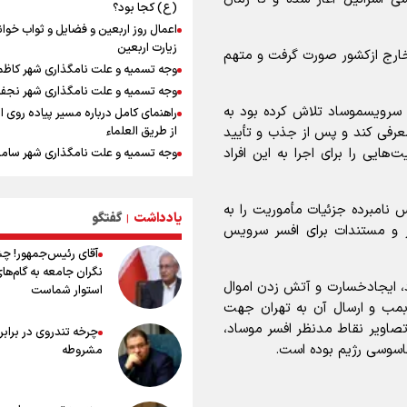
(ع) کجا بود؟
معاون وزیر خارجه : مذاکره نه معجزه
اعمال روز اربعین و فضایل و ثواب خوا
نه خیانت
زیارت اربعین
ارج ازکشور صورت گرفت و متهم
پخش قسمت اول گفت‌وگوی رئیس‌جم
وجه تسمیه و علت نامگذاری شهر کاظ
بعد از خبر ۲۲
وجه تسمیه و علت نامگذاری شهر نجف
ازهوش مصنوعی تا طلای مجازی/ شجیع
 سرویسموساد تلاش کرده بود به
راهنمای کامل درباره مسیر پیاده روی ا
نگاه بدبینانه هم نتایج هانگژو را در ناگو
از طریق العلماء
عرفی کند و پس از جذب و تأیید
تکرار می‌کنیم+ فیلم
ایی را برای اجرا به این افراد
وجه تسمیه و علت نامگذاری شهر سامر
پزشکیان: رهبر شهید سرمایه و پشتوانه 
وجه تسمیه و علت نامگذاری شهر کربلا
برای ما بود
بهترین موکب‌های ایرانی در پیاده روی 
گزارشی از ورود وزیر ورزش و جوانان ایرا
 نامبرده جزئیات مأموریت را به
۱۴۰۵
باکو برای امضای سند برنامه اجرایی با
یادداشت
گفتگو
|
ر و مستندات برای افسر سرویس
آذربایجانی
توصیه هایی مهم برای پیچ خوردگی پا د
آقای رئیس‌جمهور! چ
پیاده روی اربعین
عماد احمدوند : نسخه نانویی برای حل
نگران جامعه به گام‌ها
بحران منابع آبی کشور
خطرات پیاده روی اربعین/ ۷ را
، ایجادخسارت و آتش زدن اموال
استوار شماست
سفری ایمن و معنوی
ارتش در آمادگی کامل قرار دارد/ توان ر
ه بمب و ارسال آن به تهران جهت
ارتش بی وقفه در حال ارتقا است
۲۰ نکته دوستانه درباره پیاده روی اربع
تصاویر نقاط مدنظر افسر موساد،
چرخه تندروی در برابر 
عراقی ها
اسوسی رژیم بوده است.
مشروطه
بهترین ذکر در پیاده‌روی اربعین چیس
۸۰ توصیه کاربردی برای ۸۰ کی
اربعین