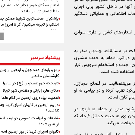
انتظار سیگنال هرمز / دلار عقب‌نشینی 
آنها در داخل کشور برای اجرای
یا طلا صعودی می‌ماند؟
ات اطلاعاتی و عملیاتی دستگیر
پزشکیان: سخت‌ترین شرایط ممکن پس
انقلاب را تجربه میکنیم/ اگر تا امروز مان
بخاطر همه‌ مردم نجیب ایران بوده اس
ز استان‌های کشور و دارای سوابق
رهبر شهید مثل کوه پشتیبان و حامی 
بود
راویان عشق در مرز مهران؛ روایت حماس
کت در مسابقات، چندین سفر به
رسانه‌ای اربعین از قاب دوربین خبرنگارا
پیشنهاد سردبیر
ای ورزشی اقدام به جذب مشتری
ایلامی
ان، جذب و استخدام سرویس قرار
وزیر خارجه مصر: رژیم اسراییل بدون ت
رمز و رازهای عدد چهل و اربعین از زبان
 استفاده شده است.
حقوق مشروع مردم فلسطین امنیت ن
کارشناسان مذهبی
داشت
ز طریقفعالیت در فضای مجازی،
تاریخچه حرم عسکرین (ع) در سامرا
مستمری مددجویان کفاف زندگی را نم
رد تقرب کرده و در پیامی به او
مکان های زیارتی و مقدس شهر کربلا
/ حمایت از ۱۹هزار زن‌ سرپرست خانوار
ام کاری است.
اهمیت پیاده‌روی اربعین در کلام علما
فیدان: حماس به تعهدات خود عمل کرد،
در روز اربعین بر کاروان اسرای کربلا چه
اسرائیل برنامه‌ای برای صلح ندارد
ی‌شود مبنی بر حمله به فردی در
گذشت؟
نشست وزیران خارجه مصر، ترکیه، پاکس
تهران، در پوشش و به بهانه اختلاف مالی، و زمین‌گیر کردن وی به مدت حداقل ۶ ماه که
شایعات و ابهامات عمومی درباره پیاده
عربستان با محوریت تحولات منطقه
 دریافت می‌کند.
اربعین ۱۴۰۵
ارائه بیش از ۲ میلیون خدمات بهداش
کاروان اسیران کربلا در روز اربعین اما
درمانی به زائران اربعین
 اسرائیل آغاز شده و تا زمان