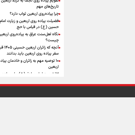
به زوجیت
افزوده چقدر است؟
تاریخ‌های مهم
چرا پیاده‌روی اربعین ثواب دارد؟
فضیلت پیاده روی اربعین و زیارت امام
حسین (ع) در قیاس با حج
نگاه اهل‌سنت عراق به پیاده‌روی اربعی
اینفوبرنا/ سقف معافیت مالیاتی
چیست؟
آنچه که زائران ار
حقوق کارکنان دولت و بازنشست
سفر پیاده روی اربعین باید بدانند
در بودجه ۱۴۰۵ چقدر است؟
۱۰ توصیه مهم به زائران و خادمان پیاد
اربعین
۱۳ توصیه امام صادق (ع) برای پیاده‌ر
اربعین
۲۰ توصیه کاربردی برای شرکت در پیاد
اینفوبرنا/ حداقل حقوق
اربعین ۱۴۰۵
پاسخ به سه‌ شبهه درباره پیاده‌روی ارب
بازنشستگان کشوری و لشکری د
آب و هوا
|
اوقات شرعی
|
نظرسنجی
لایحه بودجه سال ۱۴۰۵ چقدر است؟