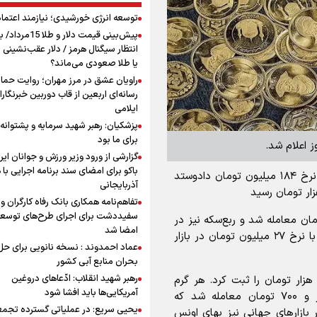
توسعه انرژی خورشیدی؛ نیازمند اعتما
پیش‌بینی قیمت دلار و طلا 
انتظار سیگنال هرمز / دلار عقب‌نشینی 
یا طلا صعودی می‌ماند؟
راویان عشق در مرز مهران؛ روایت حماس
رسانه‌ای اربعین از قاب دوربین خبرنگارا
ایلامی
پزشکیان: رهبر شهید سرمایه و پشتوانه 
برای ما بود
ز اعلام شد.
گزارشی از ورود وزیر ورزش و جوانان ایرا
باکو برای امضای سند برنامه اجرایی با
در معاملات امروز بازار، سکه بهار آزادی طرح جدید با نرخ ۱۸۴ میلیون تومان دادوستد
آذربایجانی
تفاهم‌نامه همکاری بانک رفاه کارگران و 
سفیددشت برای اجرای طرح‌های توسعه
ار امروز با قیمت ۹۵ میلیون تومان معامله شد و ربع‌سکه نیز در
امضا شد
محدوده ۵۳ میلیون تومان قرار گرفت. سکه گرمی هم با نرخ ۲۷ میلیون تومان در بازار
عماد احمدوند : نسخه نانویی برای حل
بحران منابع آبی کشور
رهبر شهید انقلاب: ادّعاهای دروغین
ر بازار طلا، مظنه طلای تهران رقم ۷۹ میلیون و ۳۵۰ هزار تومان را ثبت کرد. هر گرم
آمریکایی‌ها باید افشا شود
طلای ۱۸ عیار نیز با قیمت ۱۸ میلیون و ۳۱۸ هزار و ۷۰۰ تومان معامله شد که
یحیی سریع: در عملیاتی گسترده تجم
 بازارهای جهانی نیز بهای اونس