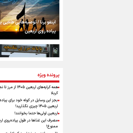
اشک
جمله‌ای که بغض چها
اینفو برنا / توصیه‌هایی طلایی ب
را شکست؛ «آهای مردم، 
پیاده روی اربعین
تهران رفتند»
سه حسرتی که به دلم 
مومنِ مقتدرِ مظلوم
پرونده ویژه
اینفو برنا / جدول کامل فاصله م
شلمچه تا شهرهای زیارتی عراق
همه کرایه‌های اربعین ۱۴۰۵ از 
کربلا
نگاه تمدنی رهبر شهید
بجز این وسایل در کوله خود برای پیاده
فضای مجازی
اربعین ۱۴۰۵ چیزی نگذارید!
اربعین اولی‌ها حتما بخوانند!
مصرف این غذاها در طول پیاده‌روی ار
رابطه کارگر و کارفرما د
ممنوع!
اینفو برنا/ میزان مالیات بر ارزش
اندیشه رهبر شهید: از 