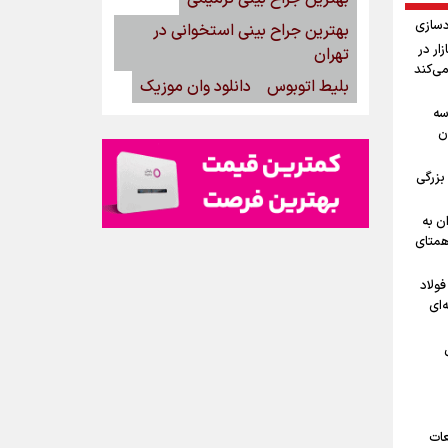
دسازی
بهترین جراح بینی استخوانی در
15مرداد/ بازار در
تهران
می‌کند
بلیط اتوبوس
دانلود وان موزیک
ه‌
ن
بزرگی
ن به
 همتای
فولاد
‌ای
عات