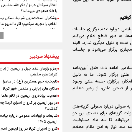
انتظار سیگنال هرمز / دلار عقب‌نشینی 
یا طلا صعودی می‌ماند؟
گرفتیم
پزشکیان: سخت‌ترین شرایط ممکن پس
انقلاب را تجربه میکنیم/ اگر تا امروز مان
می درباره عدم برگزاری جلسات
بخاطر همه‌ مردم نجیب ایران بوده اس
ا، به طور قاطع اعلام می‌کنم
رهبر شهید مثل کوه پشتیبان و حامی 
بود
ست و دلیل دیگری ندارد. البته
راویان عشق در مرز مهران؛ روایت حماس
زی برگزار می‌شود و جلسات
رسانه‌ای اربعین از قاب دوربین خبرنگارا
پیشنهاد سردبیر
ایلامی
امی ادامه داد: طبق آیین‌نامه
وزیر خارجه مصر: رژیم اسراییل بدون ت
رمز و رازهای عدد چهل و اربعین از زبان
حقوق مشروع مردم فلسطین امنیت ن
لنی برگزار شود، اما به دلیل
کارشناسان مذهبی
داشت
مکان برگزاری جلسه علنی وجود
تاریخچه حرم عسکرین (ع) در سامرا
مستمری مددجویان کفاف زندگی را نم
یر از صحن علنی، از رهبر معظم
مکان های زیارتی و مقدس شهر کربلا
/ حمایت از ۱۹هزار زن‌ سرپرست خانوار
اهمیت پیاده‌روی اربعین در کلام علما
نشست وزیران خارجه مصر، ترکیه، پاکس
در روز اربعین بر کاروان اسرای کربلا چه
عربستان با محوریت تحولات منطقه
ه سوالی درباره معرفی گزینه‌های
گذشت؟
فیدان: حماس به تعهدات خود عمل کرد،
ولت گزینه‌ای برای تصدی این دو
شایعات و ابهامات عمومی درباره پیاده
اسرائیل برنامه‌ای برای صلح ندارد
می‌تواند تا سه ماه مسئولیت
اربعین ۱۴۰۵
ارائه بیش از ۲ میلیون خدمات بهداش
 سه ماه، نیاز به اذن مقام معظم
کاروان اسیران کربلا در روز اربعین اما
درمانی به زائران اربعین