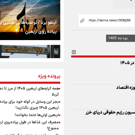
اشک
جمله‌ای که بغض چها
اینفو برنا / توصیه‌هایی طلایی ب
را شکست؛ «آهای مردم، 
پیاده روی اربعین
تهران رفتند»
سه حسرتی که به دلم 
زه اقتصاد
مومنِ مقتدرِ مظلوم
نسیون رژیم حقوقی دریای خزر
پرونده ویژه
اینفو برنا / جدول کامل فاصله م
شلمچه تا شهرهای زیارتی عراق
همه کرایه‌های اربعین ۱۴۰۵ از 
کربلا
نگاه تمدنی رهبر شهید
بجز این وسایل در کوله خود برای پیاده
فضای مجازی
اربعین ۱۴۰۵ چیزی نگذارید!
اربعین اولی‌ها حتما بخوانند!
مصرف این غذاها در طول پیاده‌روی ار
رابطه کارگر و کارفرما د
ممنوع!
اینفو برنا/ میزان مالیات بر ارزش
اندیشه رهبر شهید: از 