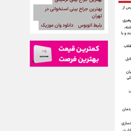
پس از
بهترین جراح بینی استخوانی در
تهران
رهبری
بلیط اتوبوس
دانلود وان موزیک
شته،
د و با
قلاب
ابل
یان
لی
ش
ودمان
دسازی
15مرداد/ بازار در