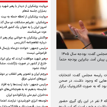
روایت پزشکیان از دیدار با رهبر شهید 
بمباران جلسه شعام
روایت پزشکیان از لحظه حمله به بیت 
پزشکیان : علیرغم مشکلات دو سال گذ
امروز ایران را به عنوان یک کشور قدرتمن
عزت می‌شناسند
واکنش پزشکیان به حواشی پیام رهبر ان
درباره تفاهم‌نامه آتش‌بس
رئیس جمهور : حوادث دی‌ماه پارسال ق
فراموشی نیست
برنا - گروه سیاسی: سخنگوی فراکسیون مستقلین ولایی مجلس گفت: بودجه سال ۱۴۰۵
رهبر شهید موافقت کردند که برای ایران
یش آمد، بنابراین بودجه حتماً
خارج از کشور در صورت بازگشت، مشک
ایجاد نشود
پرچم ایران و تصویر رهبر انقلاب بر دو
یات رئیسه مجلس گفت: انتخابات
نیروهای امنیتی عراق
ت‌هایی که وجود داشت، در صحن
رئیس جمهور : باید پُست‌ها را به افراد
بود که به صورت الکترونیک برگزار
شایسته بدهیم نه به هم‌جناحی‌های خ
دختران تیم ملی پاراتکواندو ایران
توسعه انرژی خورشیدی؛ نیازمند اعتما
سخنگوی فراکسیون مستقلین ولایی مجلس با بیان اینکه ۶ نفر در این رای گیری حضور
د داشت و خوب است که این شیوه
پیش‌بینی قیمت دلار و طلا 