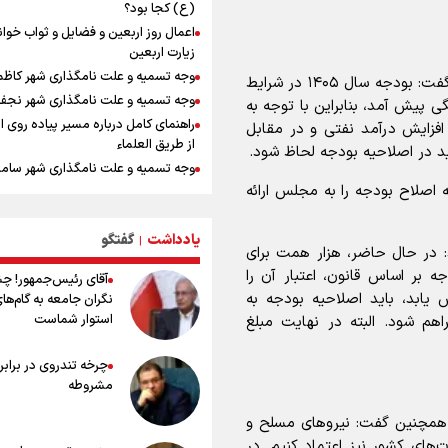
(ع) کجا بود؟
معاون وزیر خارجه : مذاکره نه معجزه
اعمال روز اربعین و فضایل و ثواب خوا
نه خیانت
زیارت اربعین
پخش قسمت اول گفت‌وگوی رئیس‌جم
وجه تسمیه و علت نامگذاری شهر کاظ
عضو کمیسیون برنامه و بودجه مجلس شورای اسلامی گفت: بودجه سال ۱۴۰۵ در شرایط
بعد از خبر ۲۲
وجه تسمیه و علت نامگذاری شهر نجف
پیش آمد، بنابراین با توجه به
ازهوش مصنوعی تا طلای مجازی/ شجیع
راهنمای کامل درباره مسیر پیاده روی ا
 افزایش درآمد نفتی و در مقابل
نگاه بدبینانه هم نتایج هانگژو را در ناگو
از طریق العلماء
تکرار می‌کنیم+ فیلم
ید در اصلاحیه بودجه لحاظ شود.
وجه تسمیه و علت نامگذاری شهر سامر
ارتش در آمادگی کامل قرار دارد/ توان ر
 اصلاح بودجه را به مجلس ارائه
وجه تسمیه و علت نامگذاری شهر کربلا
ارتش بی وقفه در حال ارتقا است
بهترین موکب‌های ایرانی در پیاده روی 
ونس: ایرانی‌ها مذاکره‌کنندگان سرسخت
۱۴۰۵
هستند
یادداشت
گفتگو
|
د: در حال حاضر، هزار همت برای
توصیه هایی مهم برای پیچ خوردگی پا د
امیررضا غلامی، ملی پوش تکواندو : تم
ه بر اساس قانون، اعتبار آن را
آقای رئیس‌جمهور! چ
پیاده روی اربعین
روی مسابقات پاکستان است نه بازی ه
 یابد، باید اصلاحیه بودجه به
نگران جامعه به گام‌ها
آسیایی
خطرات پیاده روی اربعین/ ۷ را
استوار شماست
هم شود. البته در نهایت مبلغ
سفری ایمن و معنوی
رادین زینالی، ملی پوش تکواندو : قدم 
تلاش می کنم تا به طلای المپیک برسم
۲۰ نکته دوستانه درباره پیاده روی اربع
چرخه تندروی در برابر 
عراقی ها
مشروطه
بهترین ذکر در پیاده‌روی اربعین چیس
۸۰ توصیه کاربردی برای ۸۰ کی
همچنین گفت: نیرو‌های مسلح و
اربعین
ت‌های کشور نیز اعتماد کنیم. در