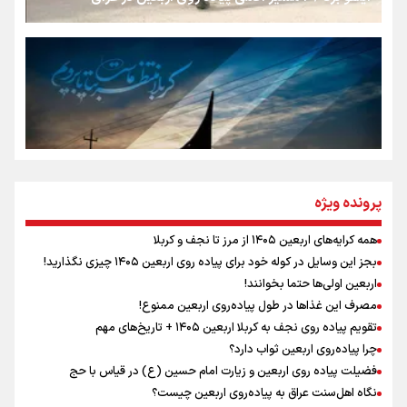
جمله‌ای که بغض چهارماهه را شکست؛ «آهای مردم، آقا از
تهران رفتند»
سه حسرتی که به دلم ماند
مومنِ مقتدرِ مظلوم
پرونده ویژه
همه کرایه‌های اربعین ۱۴۰۵ از مرز تا نجف و کربلا
اینفو برنا / توصیه‌هایی طلایی برای پیاده روی اربعین
بجز این وسایل در کوله خود برای پیاده روی اربعین ۱۴۰۵ چیزی نگذارید!
نگاه تمدنی رهبر شهید به فضای مجازی
اربعین اولی‌ها حتما بخوانند!
مصرف این غذاها در طول پیاده‌روی اربعین ممنوع!
تقویم پیاده روی نجف به کربلا اربعین ۱۴۰۵ + تاریخ‌های مهم
چرا پیاده‌روی اربعین ثواب دارد؟
رابطه کارگر و کارفرما در اندیشه رهبر شهید: از تضاد به
زوجیت
فضیلت پیاده روی اربعین و زیارت امام حسین (ع) در قیاس با حج
نگاه اهل‌سنت عراق به پیاده‌روی اربعین چیست؟