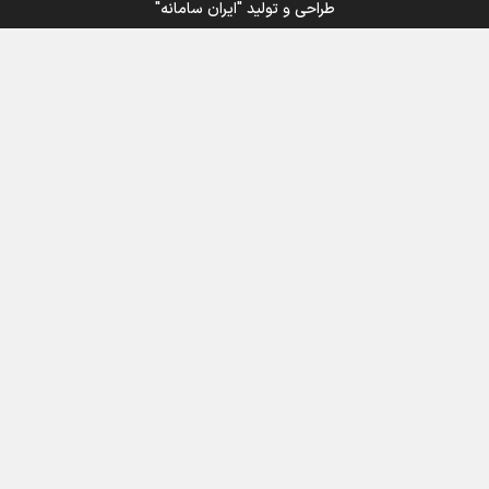
طراحی و تولید
"ایران سامانه"
اینفوبرنا/ سقف معافیت مالیاتی حقوق کارکنان دولت و
بازنشستگان در بودجه ۱۴۰۵ چقدر است؟