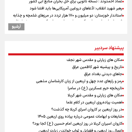
عماد احمدوند : نسخه نانویی برای حل بحران منابع آبی کشور
رهبر شهید انقلاب: ادّعاهای دروغین آمریکایی‌ها باید افشا شود
استاندار خوزستان: دو میلیون و ۱۷۰ هزار تردد در مرزهای شلمچه و چذابه
ثبت شد / برپایی هزار موکب در خوزستان و ۱۰۰ موکب در مسیر نجف تا
آرشیو
کربلا
یحیی سریع: در عملیاتی گسترده تجمعات نظامی وابسته به عربستان را
هدف قرار دادیم
پیشنهاد سردبیر
جابجایی مرکز ثقل اقتصاد جهان انجام شد/ فرصت طلایی برای اقتصاد
ایران +نمودار
مکان های زیارتی و مقدس شهر نجف
امیررضا غلامی، ملی پوش تکواندو : تمرکزم روی مسابقات پاکستان است نه
بازی های آسیایی
تاریخ و پیشینه شهر کاظمین عراق
کانادا دو مظنون تیراندازی در نزدیکی کنسولگری آمریکا را بازداشت کرد
جاهای دیدنی بغداد عراق
نصیری: امیدوارم با خوشرنگ‌ترین مدال‌ها به ایران برگردیم/ حضور شهاب
رمز و رازهای عدد چهل و اربعین از زبان کارشناسان مذهبی
حسینی در اردو به تیم انگیزه می‌دهد/ امیدوارم پرسپولیس فصل موفقی
تاریخچه حرم عسکرین (ع) در سامرا
داشته باشد
مکان های زیارتی و مقدس شهر کربلا
رادین زینالی، ملی پوش تکواندو : قدم به قدم تلاش می کنم تا به طلای
اهمیت پیاده‌روی اربعین در کلام علما
المپیک برسم
در روز اربعین بر کاروان اسرای کربلا چه گذشت؟
اردوی تیم ملی تکواندو
شایعات و ابهامات عمومی درباره پیاده روی اربعین ۱۴۰۵
دانیال شه‌بخش: اردوی ازبکستان کیفیت فنی تیم ملی را بالا برد/ برای
کاروان اسیران کربلا در روز اربعین امام حسین (ع) کجا بود؟
مدال ناگویا باید قهرمانان جهان و المپیک را شکست دهیم
اعمال روز اربعین و فضایل و ثواب خواندن زیارت اربعین