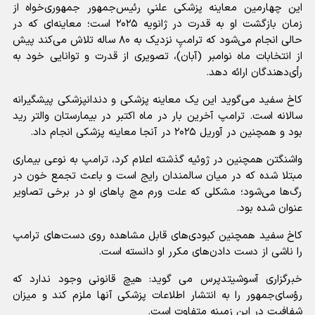
این چهارمین معاینه پزشکی علنیِ رئیس‌جمهور جمهوری‌خواه از
زمان بازگشت او به قدرت در ژانویه ۲۰۲۵ است؛ معاینه‌ای که در
حالی انجام می‌شود که ترامپِ نزدیک به ۸۰ ساله تلاش می‌کند پیش
از انتخابات ماه نوامبر (آبان)، تصویری از قدرت و توانایی خود به
رأی‌دهندگان ارائه دهد.
کاخ سفید می‌گوید این یک معاینه پزشکی و دندانپزشکی پیشگیرانه
سالانه است. ترامپ آخرین بار در ماه اکتبر در بیمارستان والتر رید
بود و همچنین در آوریل ۲۰۲۵ در آنجا معاینه پزشکی انجام داد.
واشنگتن همچنین در ژوئیه گذشته اعلام کرد، ترامپ به نوعی بیماری‌
مبتلا شده که در میان سالمندان رایج است و باعث تجمع خون در
رگ‌ها می‌شود؛ مشکلی که علت ورم مچ پاهای او در برخی تصاویر
عنوان شده بود.
کاخ سفید همچنین کبودی‌های قابل مشاهده روی دست‌های ترامپ
را ناشی از دست دادن‌های مکرر او دانسته است.
خبرگزاری آسوشیتدپرس می گوید: هیچ قانونی وجود ندارد که
رؤسای‌جمهور را به انتشار اطلاعات پزشکی‌ آنها ملزم کند و میزان
شفافیت در این زمینه متفاوت است.