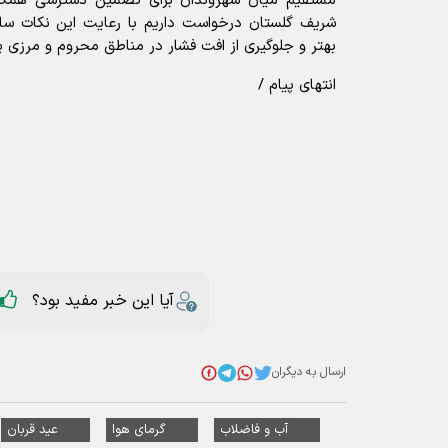
مستقیم میان شهروندان برای تضمین دسترسی همگانی
شریف گلستان درخواست داریم با رعایت این نکات ساد
بهتر و جلوگیری از افت فشار در مناطق محروم و مرزی یا
انتهای پیام /
آیا این خبر مفید بود؟
ارسال به دیگران
آب و فاضلاب
گرمای هوا
عید قربان
عناوین مرتبط
جهان در قاب عکاسان؛ از جنگ اوکراین تا 