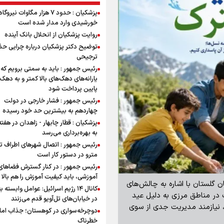
پزشکیان : حدود ۷ هزار مگاوات نیرو
خورشیدی وارد مدار شده است
روایت پزشکیان از انحلال بانک آینده
توضیح دکتر پزشکیان درباره چرایی حذ
ترجیحی
رئیس جمهور : باید به سمتی برویم که
یارانه‌های دهک‌های بالا کمتر و به دهک
پایین پرداخت شود
رئیس جمهور : فشار خارجی در دولت
چهاردهم به بیشترین حد خود رسیده
پزشکیان : قطار چابهار - زاهدان در هفت
به بهره‌برداری می‌رسد
رئیس جمهور : اتصال شهرهای اطراف ته
مترو در دستور کار است
رئیس جمهور : در کنار گسترش فضاهای
آموزشی، باید کیفیت آموزش را هم بالا ب
ن گلستان با اشاره به چالش‌های
کانال ۱۴ رژیم اسرائیل: عوامل وابسته ب
 در مناطق مرزی به دلیل عید
در خیابان‌های تل‌آویو قدم می‌زنند
 نیازمند مدیریت جدی از سوی
دوچرخه‌سواری در کوهستان؛ جذاب اما 
خطرناک