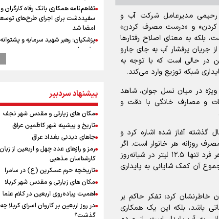
تفاهم‌نامه همکاری بانک رفاه کارگران و 
ضل رحیمی مدیرعامل شرکت آب و
سفیددشت برای اجرای طرح‌های توسعه
ف کردن» و «درست مصرف کردن»
امضا شد
لکه به معنای اصلاح رفتار‌ها
پزشکیان: رهبر شهید سرمایه و پشتوانه 
 جریان پرفشار آب به جای جارو
برای ما بود
ین در حالی است که با توجه به
گزارشی از ورود وزیر ورزش و جوانان ایرا
یداری شبکه توزیع وارد می‌کند.
باکو برای امضای سند برنامه اجرایی با
آذربایجانی
ه ویژه در میان نسل جوان، شاهد
پیشنهاد سردبیر
عماد احمدوند : نسخه نانویی برای حل
سمات و مصارف خانگی با دقت و
بحران منابع آبی کشور
مکان های زیارتی و مقدس شهر نجف
رهبر شهید انقلاب: ادّعاهای دروغین
آمریکایی‌ها باید افشا شود
تاریخ و پیشینه شهر کاظمین عراق
ل گذشته آغاز شده اشاره کرد و
یحیی سریع: در عملیاتی گسترده تجم
جاهای دیدنی بغداد عراق
ین پویش، کاهش تنها ۵۰ لیتر از مصرف روزانه هر خانوار است. اگر
نظامی وابسته به عربستان را هدف قرار
رمز و رازهای عدد چهل و اربعین از زبان
یک خانوار متوسط چهار نفره را در نظر بگیریم، سهم هر فرد تنها ۱۲.۵ لیتر در شبانه‌روز
وقتی از وفاق صحبت می‌کنم، منظورم م
کارشناسان مذهبی
موع آن کمک شایانی به پایداری
هستند/ مسیر اصلاحات آغاز شده و م
تاریخچه حرم عسکرین (ع) در سامرا
نخواهد شد
مکان های زیارتی و مقدس شهر کربلا
استاندار خوز
اهمیت پیاده‌روی اربعین در کلام علما
 خاطرنشان کرد: تفکر حاکم بر
در مرزهای شلمچه و چذابه ثبت شد / ب
در روز اربعین بر کاروان اسرای کربلا چه
ی باشد، بلکه این یک همکاری
هزار موکب در خوزستان و 
گذشت؟
نجف تا کربلا