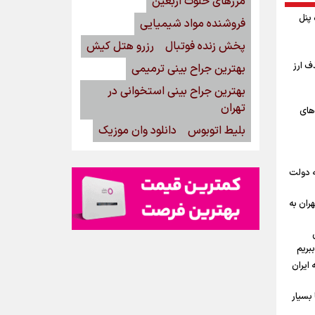
مرزهای خلوت اربعین
گاه پنل
فروشنده مواد شیمیایی
پخش زنده فوتبال
رزرو هتل کیش
ف ارز
بهترین جراح بینی ترمیمی
بهترین جراح بینی استخوانی در
تهران
‌های
بلیط اتوبوس
دانلود وان موزیک
ه دولت
ران به
بریم
ه ایران
بسیار