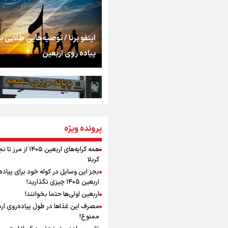
اشک
جمله‌ای که بغض چها
اینفو برنا / توصیه‌هایی طلایی ب
را شکست؛ «آهای مردم، 
پیاده روی اربعین
تهران رفتند»
سه حسرتی که به دلم 
مومنِ مقتدرِ مظلوم
پرونده ویژه
اینفو برنا / جدول کامل فاصله م
شلمچه تا شهرهای زیارتی عراق
همه کرایه‌های اربعین ۱۴۰۵ از 
کربلا
نگاه تمدنی رهبر شهید
بجز این وسایل در کوله خود برای پیاده
فضای مجازی
اربعین ۱۴۰۵ چیزی نگذارید!
اربعین اولی‌ها حتما بخوانند!
مصرف این غذاها در طول پیاده‌روی ار
رابطه کارگر و کارفرما د
ممنوع!
اینفو برنا/ میزان مالیات بر ارزش
اندیشه رهبر شهید: از 