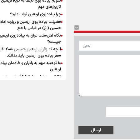
به زوجیت
افزوده چقدر است؟
تاریخ‌های مهم
چرا پیاده‌روی اربعین ثواب دارد؟
فضیلت پیاده روی اربعین و زیارت امام
حسین (ع) در قیاس با حج
نگاه اهل‌سنت عراق به پیاده‌روی اربعی
اینفوبرنا/ سقف معافیت مالیاتی
چیست؟
آنچه که زائران ار
حقوق کارکنان دولت و بازنشست
سفر پیاده روی اربعین باید بدانند
در بودجه ۱۴۰۵ چقدر است؟
۱۰ توصیه مهم به زائران و خادمان پیاد
اربعین
۱۳ توصیه امام صادق (ع) برای پیاده‌ر
اربعین
۲۰ توصیه کاربردی برای شرکت در پیاد
اینفوبرنا/ حداقل حقوق
اربعین ۱۴۰۵
پاسخ به سه‌ شبهه درباره پیاده‌روی ارب
بازنشستگان کشوری و لشکری د
آب و هوا
|
اوقات شرعی
|
نظرسنجی
لایحه بودجه سال ۱۴۰۵ چقدر است؟