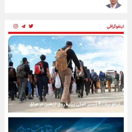
شکستگیِ بزرگ؛ روایتِ یک استخوان، یک نسل، یک توهم!
اینفوگرافی
رسانه ملی و حق مردم برای شنیدن صدای رئیس‌جمهوری
روایت ایران از کنار مردم
از طلوع خیابان‌ها تا غروب اشک
اینفو برنا / ۴ مسیر اصلی پیاده روی اربعین در عراق
جمله‌ای که بغض چهارماهه را شکست؛ «آهای مردم، آقا از
تهران رفتند»