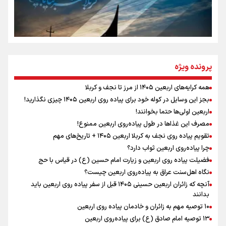
سه حسرتی که به دلم ماند
مومنِ مقتدرِ مظلوم
پرونده ویژه
همه کرایه‌های اربعین ۱۴۰۵ از مرز تا نجف و کربلا
اینفو برنا / توصیه‌هایی طلایی برای پیاده روی اربعین
بجز این وسایل در کوله خود برای پیاده روی اربعین ۱۴۰۵ چیزی نگذارید!
نگاه تمدنی رهبر شهید به فضای مجازی
اربعین اولی‌ها حتما بخوانند!
مصرف این غذاها در طول پیاده‌روی اربعین ممنوع!
تقویم پیاده روی نجف به کربلا اربعین ۱۴۰۵ + تاریخ‌های مهم
چرا پیاده‌روی اربعین ثواب دارد؟
رابطه کارگر و کارفرما در اندیشه رهبر شهید: از تضاد به
زوجیت
فضیلت پیاده روی اربعین و زیارت امام حسین (ع) در قیاس با حج
نگاه اهل‌سنت عراق به پیاده‌روی اربعین چیست؟
آنچه که زائران اربعین حسینی ۱۴۰۵ قبل از سفر پیاده روی اربعین باید
بدانند
۱۰ توصیه مهم به زائران و خادمان پیاده روی اربعین
اینفو برنا / جدول کامل فاصله مرز شلمچه تا شهرهای زیارتی
۱۳ توصیه امام صادق (ع) برای پیاده‌روی اربعین