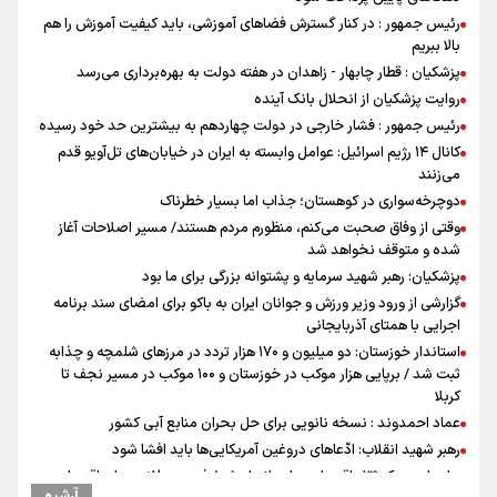
رئیس جمهور : در کنار گسترش فضاهای آموزشی، باید کیفیت آموزش را هم
بالا ببریم
پزشکیان : قطار چابهار - زاهدان در هفته دولت به بهره‌برداری می‌رسد
روایت پزشکیان از انحلال بانک آینده
رئیس جمهور : فشار خارجی در دولت چهاردهم به بیشترین حد خود رسیده
کانال ۱۴ رژیم اسرائیل: عوامل وابسته به ایران در خیابان‌های تل‌آویو قدم
می‌زنند
دوچرخه‌سواری در کوهستان؛ جذاب اما بسیار خطرناک
وقتی از وفاق صحبت می‌کنم، منظورم مردم هستند/ مسیر اصلاحات آغاز
شده و متوقف نخواهد شد
پزشکیان: رهبر شهید سرمایه و پشتوانه بزرگی برای ما بود
گزارشی از ورود وزیر ورزش و جوانان ایران به باکو برای امضای سند برنامه
اجرایی با همتای آذربایجانی
استاندار خوزستان: دو میلیون و ۱۷۰ هزار تردد در مرزهای شلمچه و چذابه
ثبت شد / برپایی هزار موکب در خوزستان و ۱۰۰ موکب در مسیر نجف تا
کربلا
عماد احمدوند : نسخه نانویی برای حل بحران منابع آبی کشور
رهبر شهید انقلاب: ادّعاهای دروغین آمریکایی‌ها باید افشا شود
جابجایی مرکز ثقل اقتصاد جهان انجام شد/ فرصت طلایی برای اقتصاد
آرشیو