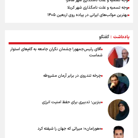
وجه تسمیه و علت نامگذاری شهر سامرا
وجه تسمیه و علت نامگذاری شهر کربلا
بهترین موکب‌های ایرانی در پیاده روی اربعین ۱۴۰۵
توصیه هایی مهم برای پیچ خوردگی پا در پیاده روی اربعین
خطرات پیاده روی اربعین/ ۷ راهنمایی برای سفری ایمن و معنوی
یادداشت
گفتگو
۲۰ نکته دوستانه درباره پیاده روی اربعین و عراقی ها
|
آقای رئیس‌جمهور! چشمان نگران جامعه به گام‌های استوار
شماست
چرخه تندروی در برابر آرمان مشروطه
بنزین؛ تدبیری برای حفظ امنیت انرژی
«هورامان»؛ میراثی که جهان را شیفته کرد