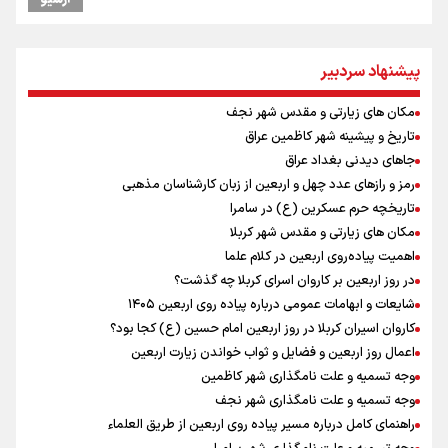
ایران +نمودار
یحیی سریع: در عملیاتی گسترده تجمعات نظامی وابسته به عربستان را
هدف قرار دادیم
پیشنهاد سردبیر
امیررضا غلامی، ملی پوش تکواندو : تمرکزم روی مسابقات پاکستان است نه
بازی های آسیایی
مکان های زیارتی و مقدس شهر نجف
کانادا دو مظنون تیراندازی در نزدیکی کنسولگری آمریکا را بازداشت کرد
تاریخ و پیشینه شهر کاظمین عراق
نصیری: امیدوارم با خوشرنگ‌ترین مدال‌ها به ایران برگردیم/ حضور شهاب
حسینی در اردو به تیم انگیزه می‌دهد/ امیدوارم پرسپولیس فصل موفقی
جاهای دیدنی بغداد عراق
داشته باشد
رمز و رازهای عدد چهل و اربعین از زبان کارشناسان مذهبی
رادین زینالی، ملی پوش تکواندو : قدم به قدم تلاش می کنم تا به طلای
تاریخچه حرم عسکرین (ع) در سامرا
المپیک برسم
مکان های زیارتی و مقدس شهر کربلا
توافق دنیامالی و همتای آذربایجانی برای گسترش همکاری‌های ورزش و
اهمیت پیاده‌روی اربعین در کلام علما
جوانان ایران و جمهوری آذربایجان/ امضای سند همکاری سه‌ساله فصل
در روز اربعین بر کاروان اسرای کربلا چه گذشت؟
تازه‌ای در روابط ورزشی دو کشور
شایعات و ابهامات عمومی درباره پیاده روی اربعین ۱۴۰۵
دانیال شه‌بخش: اردوی ازبکستان کیفیت فنی تیم ملی را بالا برد/ برای
کاروان اسیران کربلا در روز اربعین امام حسین (ع) کجا بود؟
مدال ناگویا باید قهرمانان جهان و المپیک را شکست دهیم
اعمال روز اربعین و فضایل و ثواب خواندن زیارت اربعین
افزایش تعداد قربانیان تیراندازی در مدرسه تایلندی
وجه تسمیه و علت نامگذاری شهر کاظمین
وجه تسمیه و علت نامگذاری شهر نجف
راهنمای کامل درباره مسیر پیاده روی اربعین از طریق العلماء