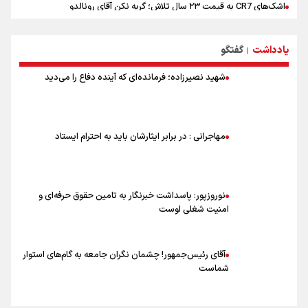
اشک‌های CR7 به قیمت ۲۳ سال تلاش؛ گریه نکن آقای رونالدو
حیدری: افزایش تیم‌های جام جهانی هم سود داشت و هم ضرر/ تیم ملی در
جام جهانی مردود نشد
یادداشت
گفتگو
|
تلاش مدام برای زنده نگه داشتن هنر ایرانی
نصرتی: پاسخ بیرانوند سنخیتی با صحبت‌های علی دایی نداشت/
شهید نصیرزاده؛ فرمانده‌ای که آینده دفاع را می‌دید
ملی‌پوشان نباید از خودشان تعریف کنند!
خلعتبری: جای دو سه نفر در جام جهانی خالی بود/ تیم ملی نیاز به تغییر
نسل دارد/ دوست دارم آرژانتین قهرمان شود
شاهرخی: اندازه داشته‌هایمان از بازار جام جهانی برداشت کردیم/ دودستی
مهاجرانی : در برابر ایثارشان باید به احترام ایستاد
سرنوشت صعود را به تیم‌های دیگر سپردیم
عالمی: جام جهانی از مرحله حذفی جان گرفت/ درباره شیوه بازی تیم ملی
نقد وجود دارد
نوروزپور: پاسداشت خبرنگار به تامین حقوق حرفه‌ای و
امنیت شغلی اوست
آقای رئیس‌جمهور! چشمان نگران جامعه به گام‌های استوار
شماست