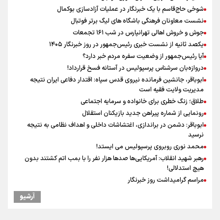
شوخی حاج‌قاسم با یک خبرنگار در عملیات آزادسازی بوکمال
نشست معاونان فرهنگی باشگاه های لیگ برتر فوتبال
جوش و خروش اهالی تهرانپارس در شب ۱۶۱ تجمعات
یکصد ثانیه از نشست خبری رئیس‌جمهور در روز خبرنگار ۱۴۰۵
آیا رئیس‌جمهور از وضعیت سفره مردم خبر دارد؟
دروازه‌بان سرشناس پرسپولیس در آستانه فسخ قرارداد!
ابوباقر، جانشین فرمانده نیروی قدس سپاه: اقتدار دفاعی ایران نتیجه
مدیریت ولایت فقیه است
طلاق؛ زنگ خطری برای خانواده و سرمایه اجتماعی
رونمایی از شماره پیراهن جدید بازیکنان استقلال
ابوباقر: دشمن در براندازی، اغتشاشات داخلی و اهداف نظامی به نتیجه
نرسید
محمد نوری روبروی پرسپولیس می ایستد!
رهبر شهید انقلاب: آمریکایی‌ها صدها هزار نفر را با بمب اتم کشتند بدون
هیچ استدلالی!
مراسم گرامیداشت روز خبرنگار
ونس: در حال کار بر روی ایجاد یک سیستم ناوبری امن هستیم
آرشیو
سخنگوی سپاه: بازگشایی تنگۀ هرمز منوط به پذیرش شروط ایران از سوی
آمریکاست و ارتباطی به مذاکرات ایران و عمان ندارد