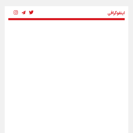
چرخه تندروی در برابر آرمان مشروطه
اینفوگرافی
بنزین؛ تدبیری برای حفظ امنیت انرژی
«هورامان»؛ میراثی که جهان را شیفته کرد
شکستگیِ بزرگ؛ روایتِ یک استخوان، یک نسل، یک توهم!
اینفو برنا / ۴ مسیر اصلی پیاده روی اربعین در عراق
رسانه ملی و حق مردم برای شنیدن صدای رئیس‌جمهوری
روایت ایران از کنار مردم