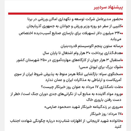
علی‌نژاد در مراسم انجمن ورزشی نویسان در روز خبرنگار : رسانه‌های خبری
پیشنهاد سردبیر
در سال گذشته تا به امروز اتفاقات بزرگی را رقم زدند
سیدمناف هاشمی در مراسم انجمن ورزشی نویسان : قدردان زحمات اهالی
حضور مدیرعامل شرکت توسعه و نگهداری اماکن ورزشی در برنا
رسانه به ویژه ورزشی نویسان هستیم
کلیپی از سفر دو روزه وزیر ورزش و جوانان به جمهوری آذربایجان
فوران یک آتشفشان قدرتمند در جنوب غربی کلمبیا
۳۴۰ میلیون دلار تسهیلات برای بازسازی صنایع آسیب‌دیده اختصاص
سیمئونه درهای انتقال آلوارز به بارسلونا را بست
می‌یابد
حضور مدیرعامل شرکت توسعه و نگهداری اماکن ورزشی در برنا
رسانه ستون پنجم اکوسیستم قدرت‌بنیان
هدف‌گذاری پرداخت ۳۰ هزار وام اشتغال تا پایان سال
استقبال ۳ هزار جوان از کارگاه‌های مهارت‌آموزی در ۲۵۰ شهرستان کشور
شوک بزرگ برای لیونل مسی!
سخنگوی سپاه: بازگشایی تنگۀ هرمز منوط به پذیرش شروط ایران از سوی
آمریکاست و ارتباطی به مذاکرات ایران و عمان ندارد
علت نامگذاری ۱۷ مرداد به عنوان روز خبرنگار چیست؟
ورود مواد آلاینده به منابع آب از نگرانی‌های جدی دوران جنگ است/ خطر از
دست رفتن باروری خاک
مروری بر زندگینامه خبرنگار شهید «محمود صارمی»
۱۷ مرداد؛ روز خبرنگار
خانواده شهید لاریجانی: از اظهارات شتاب‌زده درباره چگونگی شهادت اجتناب
کنید