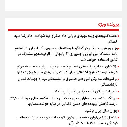
از طلوع خیابان‌ها تا غروب اشک
پرونده ویژه
نصب کتیبه‌های ویژه روزهای پایانی ماه صفر و ایام شهادت امام رضا علیه
اینفو برنا / توصیه‌هایی طلایی برای پیاده روی اربعین
السلام
جمله‌ای که بغض چهارماهه را شکست؛ «آهای مردم، آقا از
وزیر ورزش و جوانان در گفتگو با رسانه‌های جمهوری آذربایجان: در تفاهم
تهران رفتند»
نامه مشترک بین ایران و جمهوری آذربایجان از ظرفیت‌های مشترک دو
کشور استفاده خواهد شد
پزشکیان: مذاکره به معنای تسلیم نیست/ دولت برای خدمت به مردم
سه حسرتی که به دلم ماند
خواهد ایستاد/ هیچ اختلافی میان دولت و نیروهای مسلح وجود ندارد
توضیحات مدیرکل امور فنی صندوق بازنشستگی درباره جزئیات قانون
بازنشستگی
علم باید به اتاق تصمیم‌گیری آب راه پیدا کند
جهانگیر: دشمن با بمباران خبری به دنبال جبران شکست‌های خود است/ ۲۲
درصد کاهش پرونده‌های مسن قضایی در سایه هوشمندسازی
اینفو برنا / جدول کامل فاصله مرز شلمچه تا شهرهای زیارتی
جوان سال ایران باشید
عراق
با نسل Z نمی‌توان منفعلانه برخورد کرد/ دانشجو باید سازنده فعالیت
فرهنگی باشد، نه فقط مخاطب آن