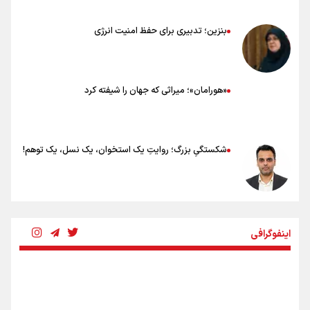
بنزین؛ تدبیری برای حفظ امنیت انرژی
«هورامان»؛ میراثی که جهان را شیفته کرد
شکستگیِ بزرگ؛ روایتِ یک استخوان، یک نسل، یک توهم!
رسانه ملی و حق مردم برای شنیدن صدای رئیس‌جمهوری
اینفوگرافی
روایت ایران از کنار مردم