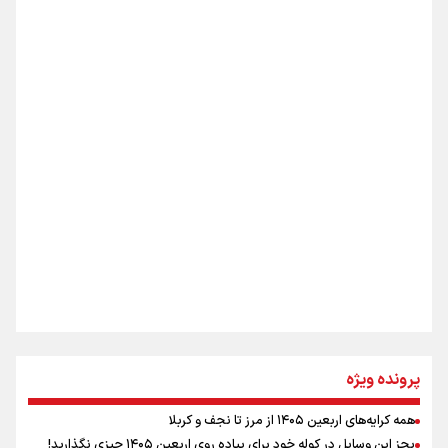
از طلوع خیابان‌ها تا غروب اشک
جمله‌ای که بغض چهارماهه را شکست؛ «آهای مردم، آقا از
تهران رفتند»
اینفو برنا / ۴ مسیر اصلی پیاده روی اربعین در عراق
سه حسرتی که به دلم ماند
مومنِ مقتدرِ مظلوم
نگاه تمدنی رهبر شهید به فضای مجازی
پرونده ویژه
همه کرایه‌های اربعین ۱۴۰۵ از مرز تا نجف و کربلا
اینفو برنا / توصیه‌هایی طلایی برای پیاده روی اربعین
بجز این وسایل در کوله خود برای پیاده روی اربعین ۱۴۰۵ چیزی نگذارید!