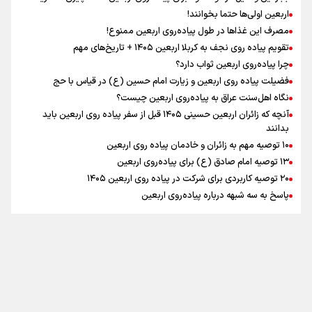
رابطه کارگر و کارفرما در اندیشه رهبر شهید: از تضاد به
اربعین اولی‌ها حتما بخوانند!
زوجیت
مصرف این غذاها در طول پیاده‌روی اربعین ممنوع!
تقویم پیاده روی نجف به کربلا اربعین ۱۴۰۵ + تاریخ‌های مهم
چرا پیاده‌روی اربعین ثواب دارد؟
اقتدار علمی و استقلال ملی؛ میراث رهبر شهید که با خون
ماندگار شد
فضیلت پیاده روی اربعین و زیارت امام حسین (ع) در قیاس با حج
نگاه اهل‌سنت عراق به پیاده‌روی اربعین چیست؟
آنچه که زائران اربعین حسینی ۱۴۰۵ قبل از سفر پیاده روی اربعین باید
بدانند
۱۰ توصیه مهم به زائران و خادمان پیاده روی اربعین
اینفو برنا / جدول کامل فاصله مرز شلمچه تا شهرهای زیارتی
۱۳ توصیه امام صادق (ع) برای پیاده‌روی اربعین
۲۰ توصیه کاربردی برای شرکت در پیاده روی اربعین ۱۴۰۵
عراق
پاسخ به سه‌ شبهه درباره پیاده‌روی اربعین
تماس با ما
|
درباره ما
|
پیوندها
|
آرشیو
|
عضویت در خبرنامه
|
آب و هوا
|
اوقات شرعی
|
نظرسنجی