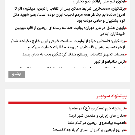
اردوی تیم ملی پاراتکواندو دختران
پزشکیان: سخت‌ترین شرایط ممکن پس از انقلاب را تجربه میکنیم/ اگر تا
امروز مانده‌ایم بخاطر همه‌ مردم نجیب ایران بوده است/ رهبر شهید مثل
کوه پشتیبان و حامی دولت بود
راویان عشق در مرز مهران؛ روایت حماسه‌ رسانه‌ای اربعین از قاب دوربین
خبرنگاران ایلامی
پزشکیان: فلسطین هرگز از اولویت سیاست خارجی ایران خارج نخواهد شد/
از هر تصمیم رهبران فلسطینی در روند مذاکرات حمایت می‌کنیم
عملیات تجهیز کتابخانه روستای هدف گردشگری ریاب به پایان رسید
ترس نتانیاهو از ترور
فرود یک بالگرد در بیمارستان رمبام در حیفای اشغالی در پی هلاکت ۲
آرشیو
نظامی صهیونیست و زخمی شدن ۷ نظامی دیگر
ارتش صهیونیستی زمین‌های کشاورزی در جنوب لبنان را به آتش کشید
چه کسی باید قیمت‌ها را تعیین کند؟
پیشنهاد سردبیر
بازگشت روان دو میلیون و هشتصد هزار زائر اربعین از مرزهای شش‌گانه
زائران اربعین حسینی در مرز تمرچین
تاریخچه حرم عسکرین (ع) در سامرا
توسعه انرژی خورشیدی؛ نیازمند اعتمادسازی
مکان های زیارتی و مقدس شهر کربلا
ایران آقای بلامنازع تنگه هرمز
اهمیت پیاده‌روی اربعین در کلام علما
وزیر خارجه مصر: رژیم اسراییل بدون تامین حقوق مشروع مردم فلسطین
در روز اربعین بر کاروان اسرای کربلا چه گذشت؟
امنیت نخواهد داشت