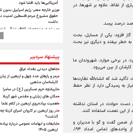
آمریکایی‌ها باید افشا شود
ی از نقاط، علاوه بر شهرها، در
وزیر خارجه مصر: رژیم اسراییل بدون ت
حقوق مشروع مردم فلسطین امنیت ن
داشت
د صد درصد برسد.
مستمری مددجویان کفاف زندگی را نم
گاز افزود: یکی از مسایل، بحث
/ حمایت از ۱۹هزار زن‌ سرپرست خانوار
به خطر بیفتد و دیگری نیز بحث
امیررضا غلامی، ملی پوش تکواندو : تم
روی مسابقات پاکستان است نه بازی ه
آسیایی
پیشنهاد سردبیر
: در برخی موارد، شهروندان ما
ارتش در آمادگی کامل قرار دارد/ توان ر
ارشان از بین می‌رود.
ارتش بی وقفه در حال ارتقا است
جاهای دیدنی بغداد عراق
رادین زینالی، ملی پوش تکواندو : قدم 
رمز و رازهای عدد چهل و اربعین از زبان
د: تأکید شد که انشاءالله نظارت‌ها
تلاش می کنم تا به طلای المپیک برسم
کارشناسان مذهبی
یاز به رسیدگی دارد از نظر حفظ
ونس: ایرانی‌ها مذاکره‌کنندگان سرسخت
تاریخچه حرم عسکرین (ع) در سامرا
هستند
مکان های زیارتی و مقدس شهر کربلا
جابجایی مرکز ثقل اقتصاد جهان انجام
این دست حوادث در استان نداشته
اهمیت پیاده‌روی اربعین در کلام علما
فرصت طلایی برای اقتصاد ایران +نمود
 از این نعمت استفاده کنند.
در روز اربعین بر کاروان اسرای کربلا چه
دوچرخه‌سواری در کوهستان؛ جذاب اما 
گذشت؟
خطرناک
دار ضمن گفت و گو با مدیران و
شایعات و ابهامات عمومی درباره پیاده
شنیده شدن صدای ۲ انفجار در 
کارکنان این دستگاه و قدردانی از تلاش‌های آن‌ها از واحد‌های تماس امداد ۱۹۴،
اربعین ۱۴۰۵
در حال عبور از تنگه هرمز