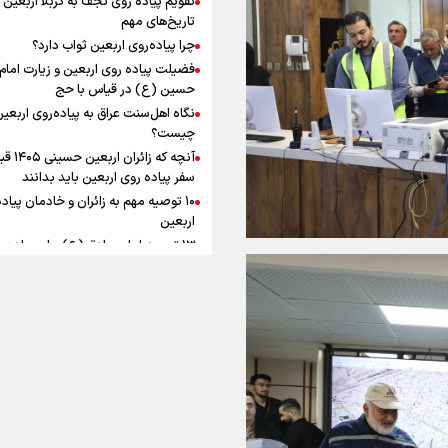
به زوجیت
افزوده چقدر است؟
تاریخ‌های مهم
چرا پیاده‌روی اربعین ثواب دارد؟
فضیلت پیاده روی اربعین و زیارت امام
حسین (ع) در قیاس با حج
نگاه اهل‌سنت عراق به پیاده‌روی اربعی
اینفوبرنا/ سقف معافیت مالیاتی
چیست؟
آنچه که زائران ار
حقوق کارکنان دولت و بازنشست
سفر پیاده روی اربعین باید بدانند
در بودجه ۱۴۰۵ چقدر است؟
۱۰ توصیه مهم به زائران و خادمان پیاد
اربعین
۱۳ توصیه امام صادق (ع) برای پیاده‌ر
اربعین
۲۰ توصیه کاربردی برای شرکت در پیاد
اینفوبرنا/ حداقل حقوق
اربعین ۱۴۰۵
پاسخ به سه‌ شبهه درباره پیاده‌روی ارب
بازنشستگان کشوری و لشکری د
لایحه بودجه سال ۱۴۰۵ چقدر است؟