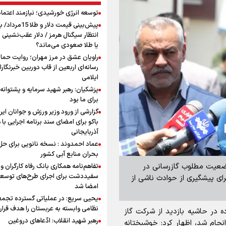
توسعه انرژی خورشیدی؛ نیازمند اعتما
پیش‌بینی قیمت دلار و طلا 
انتظار سیگنال هرمز / دلار عقب‌نشینی 
یا طلا صعودی می‌ماند؟
راویان عشق در مرز مهران؛ روایت حماس
رسانه‌ای اربعین از قاب دوربین خبرنگارا
ایلامی
پزشکیان: رهبر شهید سرمایه و پشتوانه 
برای ما بود
گزارشی از ورود وزیر ورزش و جوانان ایرا
باکو برای امضای سند برنامه اجرایی با
آذربایجانی
عماد احمدوند : نسخه نانویی برای حل
بحران منابع آبی کشور
 وضعیت مطلوب گازرسانی در
تفاهم‌نامه همکاری بانک رفاه کارگران و 
سفیددشت برای اجرای طرح‌های توسعه
ای پیشگیری از حوادث ناشی از
امضا شد
یحیی سریع: در عملیاتی گسترده تجم
نظامی وابسته به عربستان را هدف قرار
ه در حاشیه بازدید از شرکت گاز
رهبر شهید انقلاب: ادّعاهای دروغین
انجام شد، اظهار کرد: خوشبختانه