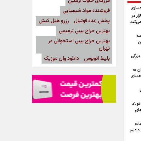
مرزهای خلوت اربعین
دسازی
فروشنده مواد شیمیایی
15مرداد/ بازار در
پخش زنده فوتبال
رزرو هتل کیش
می‌کند
بهترین جراح بینی ترمیمی
ه‌
بهترین جراح بینی استخوانی در
ن
تهران
بزرگی
بلیط اتوبوس
دانلود وان موزیک
ن به
 همتای
فولاد
‌ای
عات
 دادیم