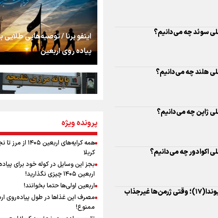
اشک
 ملی سوئد چه می‌دانیم؟
جمله‌ای که بغض چها
اینفو برنا / توصیه‌هایی طلایی ب
را شکست؛ «آهای مردم، 
پیاده روی اربعین
تهران رفتند»
 ملی هلند چه می‌دانیم؟
سه حسرتی که به دلم 
 ملی ژاپن چه می‌دانیم؟
مومنِ مقتدرِ مظلوم
پرونده ویژه
اینفو برنا / جدول کامل فاصله م
شلمچه تا شهرهای زیارتی عراق
همه کرایه‌های اربعین ۱۴۰۵ از 
ملی اکوادور چه می‌دانیم؟
کربلا
نگاه تمدنی رهبر شهید
بجز این وسایل در کوله خود برای پیاده
فضای مجازی
اربعین ۱۴۰۵ چیزی نگذارید!
اربعین اولی‌ها حتما بخوانند!
ویژه‌برنامه برنا برای جام جهانی ۲۰۲۶/تریوندا(۱۷)؛ وقتی ژرمن‌ها غیرجذاب
مصرف این غذاها در طول پیاده‌روی ار
رابطه کارگر و کارفرما د
ممنوع!
اینفو برنا/ میزان مالیات بر ارزش
اندیشه رهبر شهید: از 