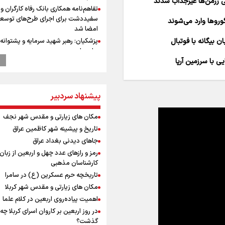
تفاهم‌نامه همکاری بانک رفاه کارگران و 
سفیددشت برای اجرای طرح‌های توسعه
امضا شد
پزشکیان: رهبر شهید سرمایه و پشتوانه 
برای ما بود
گزارشی از ورود وزیر ورزش و جوانان ایرا
باکو برای امضای سند برنامه اجرایی با
آذربایجانی
پیشنهاد سردبیر
عماد احمدوند : نسخه نانویی برای حل
بحران منابع آبی کشور
مکان های زیارتی و مقدس شهر نجف
رهبر شهید انقلاب: ادّعاهای دروغین
آمریکایی‌ها باید افشا شود
تاریخ و پیشینه شهر کاظمین عراق
یحیی سریع: در عملیاتی گسترده تجم
جاهای دیدنی بغداد عراق
نظامی وابسته به عربستان را هدف قرار
رمز و رازهای عدد چهل و اربعین از زبان
وقتی از وفاق صحبت می‌کنم، منظورم م
کارشناسان مذهبی
هستند/ مسیر اصلاحات آغاز شده و م
تاریخچه حرم عسکرین (ع) در سامرا
نخواهد شد
مکان های زیارتی و مقدس شهر کربلا
استاندار خوز
اهمیت پیاده‌روی اربعین در کلام علما
در مرزهای شلمچه و چذابه ثبت شد / ب
در روز اربعین بر کاروان اسرای کربلا چه
هزار موکب در خوزستان و 
گذشت؟
نجف تا کربلا