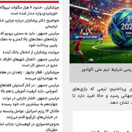
پزشکیان : حدود ۷ هزار مگاوات نیرو
خورشیدی وارد مدار شده است
توضیح دکتر پزشکیان درباره چرایی حذ
ترجیحی
رئیس جمهور : باید به سمتی برویم که
یارانه‌های دهک‌های بالا کمتر و به دهک
پایین پرداخت شود
روایت پزشکیان از انحلال بانک آینده
رئیس جمهور : اتصال شهرهای اطراف ته
مترو در دستور کار است
ررسی شرایط تیم ملی اکوادور
پزشکیان : قطار چابهار - زاهدان در هفت
به بهره‌برداری می‌رسد
رئیس جمهور : در کنار گسترش فضاهای
 پرداختیم؛ تیمی که بازی‌های
آموزشی، باید کیفیت آموزش را هم بالا ب
ه جام جهانی رسید و حالا امید دارد تا
رئیس جمهور : فشار خارجی در دولت
چهاردهم به بیشترین حد خود رسیده
کانال ۱۴ رژیم اسرائیل: عوامل وابسته ب
در خیابان‌های تل‌آویو قدم می‌زنند
دوچرخه‌سواری در کوهستان؛ جذاب اما 
خطرناک