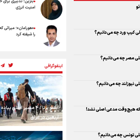
بنزین؛ تدبیری برای 
ئو
امنیت انرژی
«هورامان»؛ میراثی که
 ملی کیپ ورد چه می‌دانیم؟
را شیفته کرد
شکستگیِ بزرگ؛ روایت
 ملی مصر چه می‌دانیم؟
استخوان، یک نسل، ی
اینفوگرافی
توهم!
رسانه ملی و حق مردم
ملی نیوزلند چه می‌دانیم؟
شنیدن صدای رئیس‌ج
اینفو برنا / ۴ مسیر اصلی پیا
روایت ایران از کنار مر
کی که هیچ‌وقت مدعی اصلی نشد!
اربعین در عراق
م ملی تونس چه می‌دانیم؟
از طلوع خیابان‌ها تا 