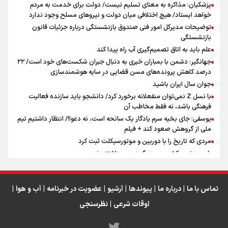
پزشکیان: مذاکره به معنای تسلیم نیست/ دولت برای خدمت به مردم
سه حسرتی که به دلم ماند
خواهد ایستاد/ هیچ اختلافی میان دولت و نیروهای مسلح وجود ندارد
توضیحات مدیرکل امور فنی صندوق بازنشستگی درباره جزئیات قانون
بازنشستگی
علم باید به اتاق تصمیم‌گیری آب راه پیدا کند
جهانگیر: دشمن با بمباران خبری به دنبال جبران شکست‌های خود است/ ۲۲
درصد کاهش پرونده‌های مسن قضایی در سایه هوشمندسازی
اینفو برنا / جدول کامل فاصله مرز شلمچه تا شهرهای زیارتی
جوان سال ایران باشید
عراق
با نسل Z نمی‌توان منفعلانه برخورد کرد/ دانشجو باید سازنده فعالیت
فرهنگی باشد، نه فقط مخاطب آن
یوسفی: جای بخیه سرم یادگار یک سانحه است، نه دعوا!/ انتظار داشتیم تیم
ملی از گروهش صعود کند + فیلم
مردی که تاریخ را با دوربین و موتورسیکلت ثبت کرد
رابرت دنیرو: کشور من دیگر دوست‌داشتنی نیست
دبیر فدراسیون بولینگ و بیلیارد: از رسانه ملی انتظار حمایت داریم/ در
انتظار حضور تیم‌های بزرگ مثل استقلال در لیگ هستیم
تورم ۵۸ درصدی معدن / وقتی هزینه استخراج از توان قیمت‌گذاری سبقت
تماس با ما
|
درباره ما
|
پیوندها
|
آرشیو
|
عضویت در خبرنامه
|
آب و هوا
|
می‌گیرد/ رشد ۳۰۰ تا ۴۰۰ درصدی مواد ناریه
اوقات شرعی
|
نظرسنجی