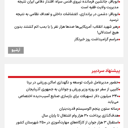
ابوباقر، جانشین فرمانده نیروی قدس سپاه: اقتدار دفاعی ایران نتیجه
مدیریت ولایت فقیه است
ابوباقر: دشمن در براندازی، اغتشاشات داخلی و اهداف نظامی به نتیجه
نرسید
رهبر شهید انقلاب: آمریکایی‌ها صدها هزار نفر را با بمب اتم کشتند بدون
هیچ استدلالی!
مراسم گرامیداشت روز خبرنگار
گرامیداشت روز خبرنگار
آرشیو
گرامیداشت روز خبرنگار در شیراز
سخنگوی سپاه: بازگشایی تنگۀ هرمز منوط به پذیرش شروط ایران از سوی
آمریکاست و ارتباطی به مذاکرات ایران و عمان ندارد
پیشنهاد سردبیر
ونس: در حال کار بر روی ایجاد یک سیستم ناوبری امن هستیم
علی‌نژاد در مراسم انجمن ورزشی نویسان در روز خبرنگار : رسانه‌های خبری
حضور مدیرعامل شرکت توسعه و نگهداری اماکن ورزشی در برنا
در سال گذشته تا به امروز اتفاقات بزرگی را رقم زدند
کلیپی از سفر دو روزه وزیر ورزش و جوانان به جمهوری آذربایجان
سیدمناف هاشمی در مراسم انجمن ورزشی نویسان : قدردان زحمات اهالی
۳۴۰ میلیون دلار تسهیلات برای بازسازی صنایع آسیب‌دیده اختصاص
رسانه به ویژه ورزشی نویسان هستیم
می‌یابد
صعود دانشگاه آزاد اسلامی استان البرز از رتبه D به رتبه ممتاز A+++++
رسانه ستون پنجم اکوسیستم قدرت‌بنیان
نقش و مسئولیت رسانه‌ها در شرایط حساس کشور مهم و تعیین‌کننده
هدف‌گذاری پرداخت ۳۰ هزار وام اشتغال تا پایان سال
است/ انسجام اجتماعی و حضور مردم مهمترین عامل ناکام ماندن
استقبال ۳ هزار جوان از کارگاه‌های مهارت‌آموزی در ۲۵۰ شهرستان کشور
محاسبات دشمنان