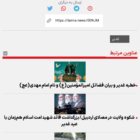
ارسال به دیگران
غدیر
عناوین مرتبط
خطبه غدیر و بیان فضائل امیرالمؤمنین(ع) و نام امام مهدی(عج)
شکوه ولایت در مصلای اردبیل/ بزرگداشت قائد شهید امت اسلام هم‌زمان با
عید غدیر