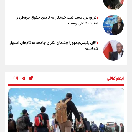
عالمی: جام جهانی از مرحله حذفی جان گرفت/ درباره شیوه بازی تیم ملی
نقد وجود دارد
نوروزپور: پاسداشت خبرنگار به تامین حقوق حرفه‌ای و
امنیت شغلی اوست
آقای رئیس‌جمهور! چشمان نگران جامعه به گام‌های استوار
شماست
چرخه تندروی در برابر آرمان مشروطه
اینفوگرافی
بنزین؛ تدبیری برای حفظ امنیت انرژی
«هورامان»؛ میراثی که جهان را شیفته کرد