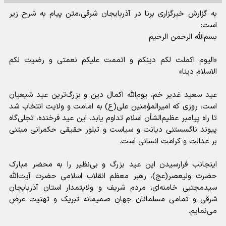
به گزارش خبرگزاری برنا در آذربایجان شرقی،متن پیام به شرح زیر
است:
بسم‌الله الرحمن‌ الرحیم
«الیوم اکملت لکم دینکم و اتممت علیکم نعمتی و رضیت لکم
الاسلام دینا»
عید سعید غدیر خم، یوم‌الله اکمال دین و بزرگ‌ترین عید شیعیان
است، روزی که امیرالمؤمنین علی(ع) به امامت و ولایت انتخاب شد
تا راه پیامبر عظیم‌الشأن اسلام تداوم یابد. این عید فرخنده، تجلی‌گاه
پیوند ناگسستنی دیانت و سیاست و تبلور حقیقی حکمرانی مبتنی
بر عدالت و کرامت انسانی است.
اینجانب فرارسیدن این عید بزرگ و بی‌نظیر را به محضر مبارک
حضرت ولیعصر(عج)، رهبر معظم انقلاب اسلامی حضرت آیت‌الله
سیدمجتبی خامنه‌ای، مردم شریف و ولایتمدار استان آذربایجان
شرقی و تمامی مسلمانان جهان صمیمانه تبریک و تهنیت عرض
می‌نمایم.