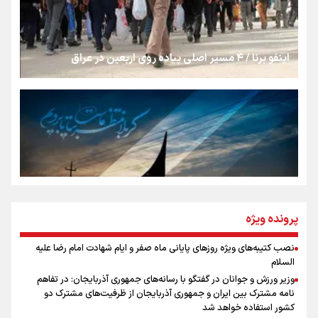
شکستگیِ بزرگ؛ روایتِ یک استخوان، یک نسل، یک توهم!
اینفو برنا / ۴ مسیر اصلی پیاده روی اربعین در عراق
رسانه ملی و حق مردم برای شنیدن صدای رئیس‌جمهوری
روایت ایران از کنار مردم
از طلوع خیابان‌ها تا غروب اشک
پرونده ویژه
نصب کتیبه‌های ویژه روزهای پایانی ماه صفر و ایام شهادت امام رضا علیه
اینفو برنا / توصیه‌هایی طلایی برای پیاده روی اربعین
السلام
جمله‌ای که بغض چهارماهه را شکست؛ «آهای مردم، آقا از
وزیر ورزش و جوانان در گفتگو با رسانه‌های جمهوری آذربایجان: در تفاهم
تهران رفتند»
نامه مشترک بین ایران و جمهوری آذربایجان از ظرفیت‌های مشترک دو
کشور استفاده خواهد شد