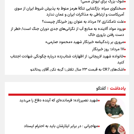
شوک بزرگ برای لیونل مسی!
سخنگوی سپاه: بازگشایی تنگۀ هرمز منوط به پذیرش شروط ایران از سوی
آمریکاست و ارتباطی به مذاکرات ایران و عمان ندارد
علت نامگذاری ۱۷ مرداد به عنوان روز خبرنگار چیست؟
ورود مواد آلاینده به منابع آب از نگرانی‌های جدی دوران جنگ است/ خطر از
دست رفتن باروری خاک
مروری بر زندگینامه خبرنگار شهید «محمود صارمی»
۱۷ مرداد؛ روز خبرنگار
خانواده شهید لاریجانی: از اظهارات شتاب‌زده درباره چگونگی شهادت اجتناب
کنید
اشک‌های CR7 به قیمت ۲۳ سال تلاش؛ گریه نکن آقای رونالدو
حیدری: افزایش تیم‌های جام جهانی هم سود داشت و هم ضرر/ تیم ملی در
جام جهانی مردود نشد
یادداشت
گفتگو
|
تلاش مدام برای زنده نگه داشتن هنر ایرانی
نصرتی: پاسخ بیرانوند سنخیتی با صحبت‌های علی دایی نداشت/
شهید نصیرزاده؛ فرمانده‌ای که آینده دفاع را می‌دید
ملی‌پوشان نباید از خودشان تعریف کنند!
خلعتبری: جای دو سه نفر در جام جهانی خالی بود/ تیم ملی نیاز به تغییر
نسل دارد/ دوست دارم آرژانتین قهرمان شود
شاهرخی: اندازه داشته‌هایمان از بازار جام جهانی برداشت کردیم/ دودستی
مهاجرانی : در برابر ایثارشان باید به احترام ایستاد
سرنوشت صعود را به تیم‌های دیگر سپردیم