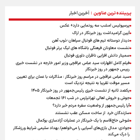
پربیننده ترین عناوین
آخرین اخبار
|
پرسپولیس امشب سه رونمایی دارد+ عکس
آیین گرامیداشت روز خبرنگار در اراک
دیدار دوستانه تیم های فوتبال سپاهان-ذوب آهن
نشست معاونان فرهنگی باشگاه های لیگ برتر فوتبال
سمینار دانش افزایی ناظران داوری فوتبال
فیلم کامل اظهارات سید عباس عراقچی وزیر امور خارجه در نشست خبری
رییس جمهور در روز خبرنگار
سید عباس عراقچی در مراسم روز خبرنگار : مذاکرات با عمان برای تعیین
مسیر موقت تقریبا به نتیجه نزدیک است
یکصد ثانیه از نشست خبری رئیس‌جمهور در روز خبرنگار ۱۴۰۵
جوش و خروش اهالی تهرانپارس در شب ۱۶۱ تجمعات
آیا رئیس‌جمهور از وضعیت سفره مردم خبر دارد؟
سازندگان خرد از ساخت مسکن عقب نشستند
شوخی حاج‌قاسم با یک خبرنگار در عملیات آزادسازی بوکمال
جوادی: مدال بازی‌های آسیایی را می‌خواهم/ بهداد سلیمی شرایط ورزشکار
را درک می‌کند