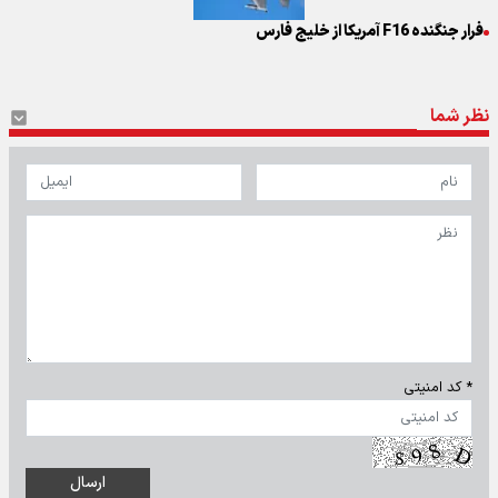
فرار جنگنده F16 آمریکا از خلیج فارس
نظر شما
* کد امنیتی