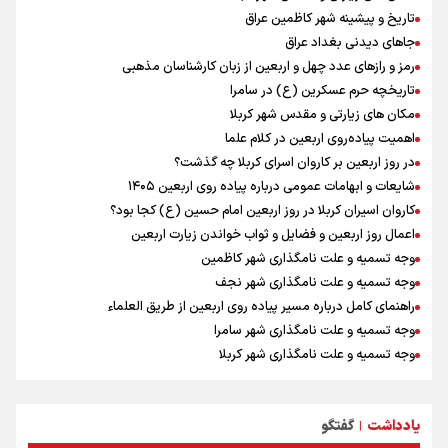
خودکشی ضارب ۱۴ ساله مدرسه تایلندی
تاریخ و پیشینه شهر کاظمین عراق
خطیب جمعه تهران: دشمن شکست مفتضحانه خورده و به التماس افتاده،
جاهای دیدنی بغداد عراق
ادبیات باخت را هم بلد نیست
رمز و رازهای عدد چهل و اربعین از زبان کارشناسان مذهبی
مکان های زیارتی و مقدس شهر نجف
تاریخچه حرم عسکرین (ع) در سامرا
محسن رضایی: اجازه باز شدن مسیر دوم در تنگه هرمز را نخواهیم داد
مکان های زیارتی و مقدس شهر کربلا
خبر سخنگوی کمیسیون امنیت از توافق در چارچوب کلی مذاکرات ایران و
اهمیت پیاده‌روی اربعین در کلام علما
عمان بر سر تنگه هرمز
در روز اربعین بر کاروان اسرای کربلا چه گذشت؟
شایعات و ابهامات عمومی درباره پیاده روی اربعین ۱۴۰۵
کاروان اسیران کربلا در روز اربعین امام حسین (ع) کجا بود؟
اعمال روز اربعین و فضایل و ثواب خواندن زیارت اربعین
وجه تسمیه و علت نامگذاری شهر کاظمین
وجه تسمیه و علت نامگذاری شهر نجف
راهنمای کامل درباره مسیر پیاده روی اربعین از طریق العلماء
وجه تسمیه و علت نامگذاری شهر سامرا
وجه تسمیه و علت نامگذاری شهر کربلا
بهترین موکب‌های ایرانی در پیاده روی اربعین ۱۴۰۵
توصیه هایی مهم برای پیچ خوردگی پا در پیاده روی اربعین
یادداشت
گفتگو
خطرات پیاده روی اربعین/ ۷ راهنمایی برای سفری ایمن و معنوی
|