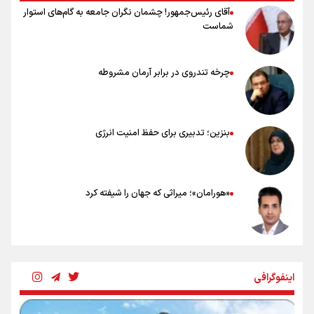
آقای رئیس‌جمهور! چشمان نگران جامعه به گام‌های استوار
شماست
چرخه تندروی در برابر آرمان مشروطه
بنزین؛ تدبیری برای حفظ امنیت انرژی
«هورامان»؛ میراثی که جهان را شیفته کرد
شکستگیِ بزرگ؛ روایتِ یک استخوان، یک نسل، یک توهم!
اینفوگرافی
رسانه ملی و حق مردم برای شنیدن صدای رئیس‌جمهوری