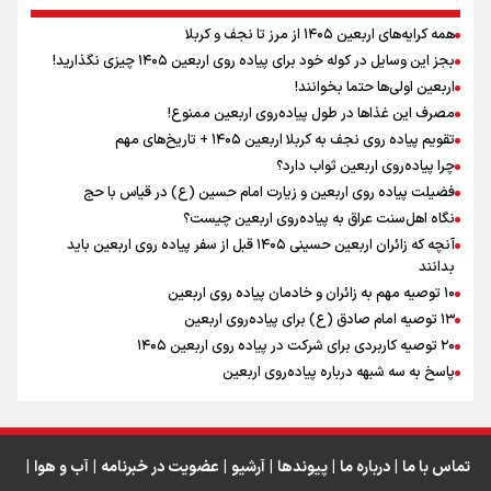
همه کرایه‌های اربعین ۱۴۰۵ از مرز تا نجف و کربلا
اینفو برنا / توصیه‌هایی طلایی برای پیاده روی اربعین
بجز این وسایل در کوله خود برای پیاده روی اربعین ۱۴۰۵ چیزی نگذارید!
نگاه تمدنی رهبر شهید به فضای مجازی
اربعین اولی‌ها حتما بخوانند!
مصرف این غذاها در طول پیاده‌روی اربعین ممنوع!
تقویم پیاده روی نجف به کربلا اربعین ۱۴۰۵ + تاریخ‌های مهم
چرا پیاده‌روی اربعین ثواب دارد؟
رابطه کارگر و کارفرما در اندیشه رهبر شهید: از تضاد به
زوجیت
فضیلت پیاده روی اربعین و زیارت امام حسین (ع) در قیاس با حج
نگاه اهل‌سنت عراق به پیاده‌روی اربعین چیست؟
آنچه که زائران اربعین حسینی ۱۴۰۵ قبل از سفر پیاده روی اربعین باید
بدانند
۱۰ توصیه مهم به زائران و خادمان پیاده روی اربعین
اینفو برنا / جدول کامل فاصله مرز شلمچه تا شهرهای زیارتی
۱۳ توصیه امام صادق (ع) برای پیاده‌روی اربعین
۲۰ توصیه کاربردی برای شرکت در پیاده روی اربعین ۱۴۰۵
عراق
پاسخ به سه‌ شبهه درباره پیاده‌روی اربعین
تماس با ما
|
درباره ما
|
پیوندها
|
آرشیو
|
عضویت در خبرنامه
|
آب و هوا
|