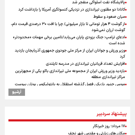
پالایشگاه نفت اسلواکی منفجر شد
کانادا دو مظنون تیراندازی در نزدیکی کنسولگری آمریکا را بازداشت کرد
میان صعود و سقوط
از گوشت ۴ هزار تومانی تا بازار میلیونی/ چرا با افت ۳۰ درصدی قیمت دام،
گوشت ارزان نمی‌شود
ادعای ترامپ: جنگ بزودی پایان می‌یابد/تامین برخی مهمات «محدودتر»
شده است
وزیر ورزش و جوانان ایران از مرکز ملی جودوی جمهوری آذربایجان بازدید
کرد
افزایش تعداد قربانیان تیراندازی در مدرسه تایلندی
بازدید وزیر ورزش ایران از مجموعه ملی تیراندازی باکو یکی از مجهزترین
مراکز تیراندازی منطقه
موسی جنپو، بازیکن فصل گذشته استقلال به پانتولیکوس یونان پیوست
دانیال شه‌بخش: اردوی ازبکستان کیفیت فنی تیم ملی را بالا برد/ برای
آرشیو
مدال ناگویا باید قهرمانان جهان و المپیک را شکست دهیم
انتشار نتایج آزمون ورودی مدارس سمپاد
ورزشکاران سنگنوردی
پیشنهاد سردبیر
یمن، ایستاده در برابر تحریم و تجاوز
۱۷ مرداد؛ روز خبرنگار
علیرضا نصیری وزنه‌برداری ایرانی دسته ۱۱۰ کیلوگرم : امیدوارم با
خوشرنگ‌ترین مدال‌ها به ایران برگردیم
مکان های زیارتی و مقدس شهر نجف