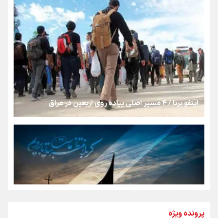
روایت ایران از کنار مردم
از طلوع خیابان‌ها تا غروب اشک
اینفو برنا / ۴ مسیر اصلی پیاده روی اربعین در عراق
جمله‌ای که بغض چهارماهه را شکست؛ «آهای مردم، آقا از
تهران رفتند»
سه حسرتی که به دلم ماند
مومنِ مقتدرِ مظلوم
پرونده ویژه