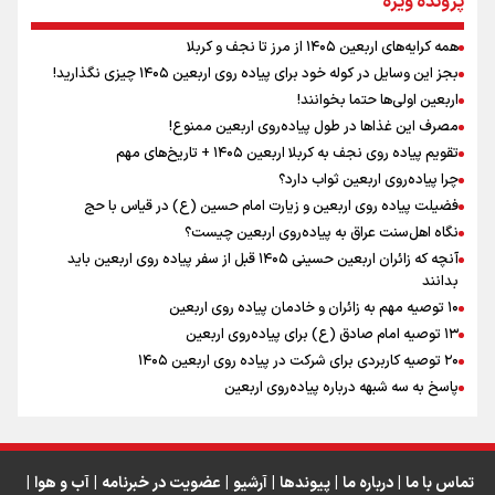
پرونده ویژه
همه کرایه‌های اربعین ۱۴۰۵ از مرز تا نجف و کربلا
اینفو برنا / توصیه‌هایی طلایی برای پیاده روی اربعین
بجز این وسایل در کوله خود برای پیاده روی اربعین ۱۴۰۵ چیزی نگذارید!
نگاه تمدنی رهبر شهید به فضای مجازی
اربعین اولی‌ها حتما بخوانند!
مصرف این غذاها در طول پیاده‌روی اربعین ممنوع!
تقویم پیاده روی نجف به کربلا اربعین ۱۴۰۵ + تاریخ‌های مهم
چرا پیاده‌روی اربعین ثواب دارد؟
رابطه کارگر و کارفرما در اندیشه رهبر شهید: از تضاد به
زوجیت
فضیلت پیاده روی اربعین و زیارت امام حسین (ع) در قیاس با حج
نگاه اهل‌سنت عراق به پیاده‌روی اربعین چیست؟
آنچه که زائران اربعین حسینی ۱۴۰۵ قبل از سفر پیاده روی اربعین باید
بدانند
۱۰ توصیه مهم به زائران و خادمان پیاده روی اربعین
اینفو برنا / جدول کامل فاصله مرز شلمچه تا شهرهای زیارتی
۱۳ توصیه امام صادق (ع) برای پیاده‌روی اربعین
۲۰ توصیه کاربردی برای شرکت در پیاده روی اربعین ۱۴۰۵
عراق
پاسخ به سه‌ شبهه درباره پیاده‌روی اربعین
تماس با ما
|
درباره ما
|
پیوندها
|
آرشیو
|
عضویت در خبرنامه
|
آب و هوا
|