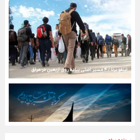
رسانه ملی و حق مردم برای شنیدن صدای رئیس‌جمهوری
روایت ایران از کنار مردم
از طلوع خیابان‌ها تا غروب اشک
اینفو برنا / ۴ مسیر اصلی پیاده روی اربعین در عراق
جمله‌ای که بغض چهارماهه را شکست؛ «آهای مردم، آقا از
تهران رفتند»
سه حسرتی که به دلم ماند
مومنِ مقتدرِ مظلوم