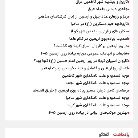
حسینی در اردو به تیم انگیزه می‌دهد/ امیدوارم پرسپولیس فصل موفقی
تاریخ و پیشینه شهر کاظمین عراق
داشته باشد
جاهای دیدنی بغداد عراق
میان صعود و سقوط
رمز و رازهای عدد چهل و اربعین از زبان کارشناسان مذهبی
افزایش تعداد قربانیان تیراندازی در مدرسه تایلندی
تاریخچه حرم عسکرین (ع) در سامرا
از گوشت ۴ هزار تومانی تا بازار میلیونی/ چرا با افت ۳۰ درصدی قیمت دام،
مکان های زیارتی و مقدس شهر کربلا
گوشت ارزان نمی‌شود
اهمیت پیاده‌روی اربعین در کلام علما
دانیال شه‌بخش: اردوی ازبکستان کیفیت فنی تیم ملی را بالا برد/ برای
در روز اربعین بر کاروان اسرای کربلا چه گذشت؟
مدال ناگویا باید قهرمانان جهان و المپیک را شکست دهیم
شایعات و ابهامات عمومی درباره پیاده روی اربعین ۱۴۰۵
موسی جنپو، بازیکن فصل گذشته استقلال به پانتولیکوس یونان پیوست
کاروان اسیران کربلا در روز اربعین امام حسین (ع) کجا بود؟
اعمال روز اربعین و فضایل و ثواب خواندن زیارت اربعین
وجه تسمیه و علت نامگذاری شهر کاظمین
وجه تسمیه و علت نامگذاری شهر نجف
راهنمای کامل درباره مسیر پیاده روی اربعین از طریق العلماء
وجه تسمیه و علت نامگذاری شهر سامرا
وجه تسمیه و علت نامگذاری شهر کربلا
بهترین موکب‌های ایرانی در پیاده روی اربعین ۱۴۰۵
توصیه هایی مهم برای پیچ خوردگی پا در پیاده روی اربعین
خطرات پیاده روی اربعین/ ۷ راهنمایی برای سفری ایمن و معنوی
یادداشت
گفتگو
۲۰ نکته دوستانه درباره پیاده روی اربعین و عراقی ها
|