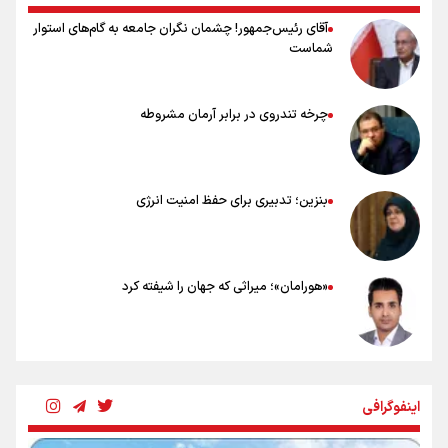
آقای رئیس‌جمهور! چشمان نگران جامعه به گام‌های استوار
شماست
چرخه تندروی در برابر آرمان مشروطه
بنزین؛ تدبیری برای حفظ امنیت انرژی
«هورامان»؛ میراثی که جهان را شیفته کرد
شکستگیِ بزرگ؛ روایتِ یک استخوان، یک نسل، یک توهم!
اینفوگرافی