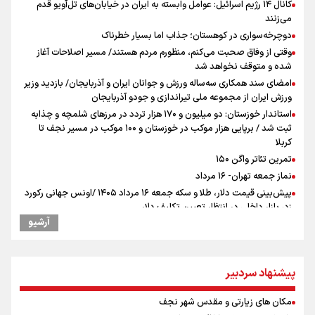
کانال ۱۴ رژیم اسرائیل: عوامل وابسته به ایران در خیابان‌های تل‌آویو قدم
می‌زنند
دوچرخه‌سواری در کوهستان؛ جذاب اما بسیار خطرناک
وقتی از وفاق صحبت می‌کنم، منظورم مردم هستند/ مسیر اصلاحات آغاز
شده و متوقف نخواهد شد
امضای سند همکاری سه‌ساله ورزش و جوانان ایران و آذربایجان/ بازدید وزیر
ورزش ایران از مجموعه ملی تیراندازی و جودو آذربایجان
استاندار خوزستان: دو میلیون و ۱۷۰ هزار تردد در مرزهای شلمچه و چذابه
ثبت شد / برپایی هزار موکب در خوزستان و ۱۰۰ موکب در مسیر نجف تا
کربلا
تمرین تئاتر واگن ۱۵۰
نماز جمعه تهران- ۱۶ مرداد
پیش‌بینی قیمت دلار، طلا و سکه جمعه ۱۶ مرداد ۱۴۰۵ /اونس جهانی رکورد
زد، بازار داخلی در انتظار تعیین تکلیف دلار
آرشیو
کانادا دو مظنون تیراندازی در نزدیکی کنسولگری آمریکا را بازداشت کرد
توسعه گردشگری در بافت سنتی دزفول در دستور کار استانداری خوزستان و
وزارت میراث فرهنگی
پیشنهاد سردبیر
ترامپ انگشت تهدید را به سمت سوئیس گرفت؛ اقتصادتان را به هم
می‌ریزم
مکان های زیارتی و مقدس شهر نجف
نصیری: امیدوارم با خوشرنگ‌ترین مدال‌ها به ایران برگردیم/ حضور شهاب