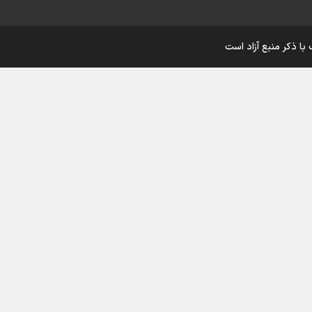
اینفو برنا/ درخشش سفیران اقتد
با ذکر منبع آزاد است
در بازی‌های همبستگی کشورها
اسلامی
اینفوبرنا/ دستاوردهای وزارت 
و جوانان در توسعه ورزش بانوان
اینفو برنا/ عملکرد دختران ایران 
بازی‌های آسیایی جوانان ۲۰۲۵