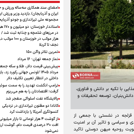
امضای سند همکاری سه‌ساله ورزش و ج
ایران و آذربایجان/ بازدید وزیر ورزش ایر
مجموعه ملی تیراندازی و جودو آذربای
استاندار خوز
در مرزهای شلمچه و چذابه ثبت شد / ب
هزار موکب در خوزستان و 
نجف تا کربلا
تمرین تئاتر واگن ۱۵۰
نماز جمعه تهران- ۱۶ مرداد
مرداد ۱۴۰۵ /اونس جهانی رکورد زد، باز
داخلی در انتظار تعیین تکلیف دلار
ترامپ انگشت تهدید را به سمت سوئ
ایی با تکیه بر دانش و فناوری،
گرفت؛ اقتصادتان را به هم می‌ریزم
 دانش‌بنیان، توسعه تحقیقات و
پالایشگاه نفت اسلواکی منفجر شد
کانادا دو مظنون تیراندازی در نزدیکی
کنسولگری آمریکا را بازداشت کرد
ی قزلجه در نشستی با جمعی از
از گوشت ۴ هزار تومانی تا بازار میلیون
 و سیاسی و تاثیر آن بر امنیت
افت ۳۰ درصدی قیمت دام، گوشت ارز
ویت روحیه میهن‌ دوستی تاکید
نمی‌شود