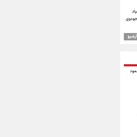
اد
 جودوی
آرشیو
ال به
درسه
حمود
ت فنی
ید
یم
علیرضا نصیری وزنه‌برداری ایرانی دسته ۱۱۰
‌ها به