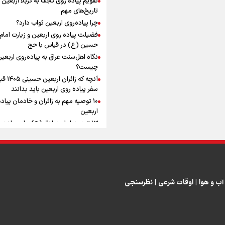
به زوجیت
افزوده چقدر است؟
تاریخ‌های مهم
چرا پیاده‌روی اربعین ثواب دارد؟
فضیلت پیاده روی اربعین و زیارت امام
حسین (ع) در قیاس با حج
نگاه اهل‌سنت عراق به پیاده‌روی اربعی
اینفوبرنا/ سقف معافیت مالیاتی
چیست؟
آنچه که زائران ار
حقوق کارکنان دولت و بازنشست
سفر پیاده روی اربعین باید بدانند
در بودجه ۱۴۰۵ چقدر است؟
۱۰ توصیه مهم به زائران و خادمان پیاد
اربعین
۱۳ توصیه امام صادق (ع) برای پیاده‌ر
اربعین
۲۰ توصیه کاربردی برای شرکت در پیاد
اینفوبرنا/ حداقل حقوق
اربعین ۱۴۰۵
پاسخ به سه‌ شبهه درباره پیاده‌روی ارب
بازنشستگان کشوری و لشکری د
آب و هوا
|
اوقات شرعی
|
نظرسنجی
لایحه بودجه سال ۱۴۰۵ چقدر است؟