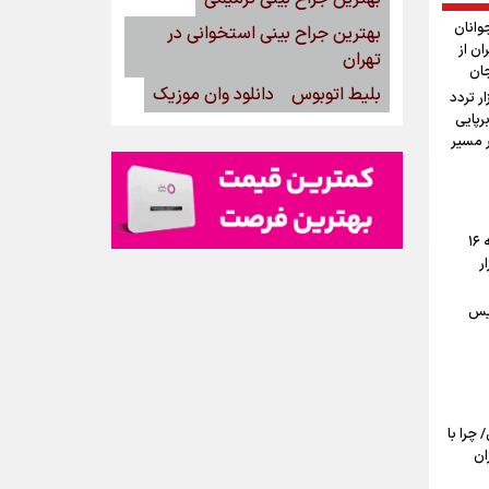
وانان
بهترین جراح بینی استخوانی در
ان از
تهران
جان
بلیط اتوبوس
دانلود وان موزیک
ستان: دو میلیون و ۱۷۰ هزار تردد
رپایی
۱۰۰ موکب در مسیر
پیش‌بینی قیمت دلار، طلا و سکه جمعه ۱۶
ار
یس
ی/ چرا با
ان