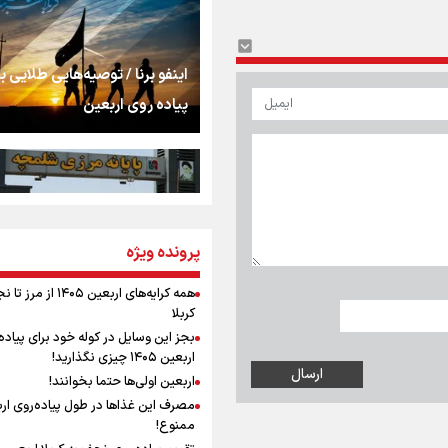
اشک
جمله‌ای که بغض چها
اینفو برنا / توصیه‌هایی طلایی ب
را شکست؛ «آهای مردم، 
پیاده روی اربعین
تهران رفتند»
سه حسرتی که به دلم 
مومنِ مقتدرِ مظلوم
پرونده ویژه
اینفو برنا / جدول کامل فاصله م
شلمچه تا شهرهای زیارتی عراق
همه کرایه‌های اربعین ۱۴۰۵ از 
کربلا
نگاه تمدنی رهبر شهید
بجز این وسایل در کوله خود برای پیاده
فضای مجازی
اربعین ۱۴۰۵ چیزی نگذارید!
اربعین اولی‌ها حتما بخوانند!
مصرف این غذاها در طول پیاده‌روی ار
رابطه کارگر و کارفرما د
ممنوع!
اینفو برنا/ میزان مالیات بر ارزش
اندیشه رهبر شهید: از 