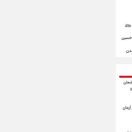
ادبیات
 در
 روی
سر
م حسین
م در
ندن
بروز
مین
ن را
ربعین
شمان
ی
ا
اربعین
آرمان
ر