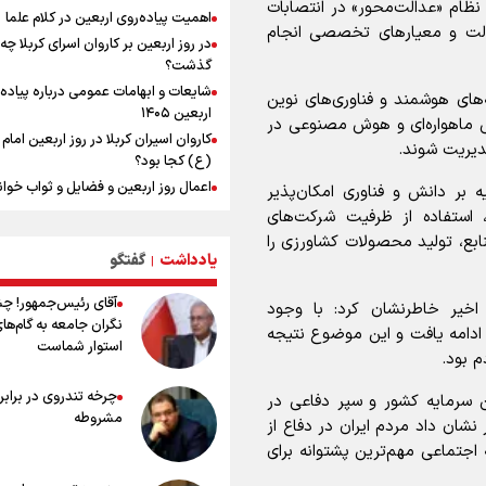
نظام «عدالت‌محور» در انتصابات
خطیب جمعه تهران: دشمن شکست
اهمیت پیاده‌روی اربعین در کلام علما
دالت و معیارهای تخصصی انجام
مفتضحانه خورده و به التماس افتاده، 
در روز اربعین بر کاروان اسرای کربلا چه
باخت را هم بلد نیست
گذشت؟
خبر سخنگوی کمیسیون امنیت از توافق
شایعات و ابهامات عمومی درباره پیاده
ه‌های هوشمند و فناوری‌های نوین
چارچوب کلی مذاکرات ایران و عمان بر 
اربعین ۱۴۰۵
ش ماهواره‌ای و هوش مصنوعی در
تنگه هرمز
کاروان اسیران کربلا در روز اربعین اما
دیریت شوند.
محسن رضایی: اجازه باز شدن مسیر دو
(ع) کجا بود؟
تنگه هرمز را نخواهیم داد
اعمال روز اربعین و فضایل و ثواب خوا
ه بر دانش و فناوری امکان‌پذیر
رئیس جمهور : آیا انجام مذاکرات باعث 
زیارت اربعین
، استفاده از ظرفیت شرکت‌های
جنگ شد؟
وجه تسمیه و علت نامگذاری شهر کاظ
ع، تولید محصولات کشاورزی را
پزشکیان : آمریکا تلاش می‌کند همسایگا
یادداشت
گفتگو
وجه تسمیه و علت نامگذاری شهر نجف
|
علیه ما بسیج کند
راهنمای کامل درباره مسیر پیاده روی ا
آقای رئیس‌جمهور! چ
اخیر خاطرنشان کرد: با وجود
از طریق العلماء
نگران جامعه به گام‌ها
ادامه یافت و این موضوع نتیجه
وجه تسمیه و علت نامگذاری شهر سامر
استوار شماست
م بود.
وجه تسمیه و علت نامگذاری شهر کربلا
بهترین موکب‌های ایرانی در پیاده روی 
چرخه تندروی در برابر 
ن سرمایه کشور و سپر دفاعی در
۱۴۰۵
مشروطه
نشان داد مردم ایران در دفاع از
توصیه هایی مهم برای پیچ خوردگی پا د
 اجتماعی مهم‌ترین پشتوانه برای
پیاده روی اربعین