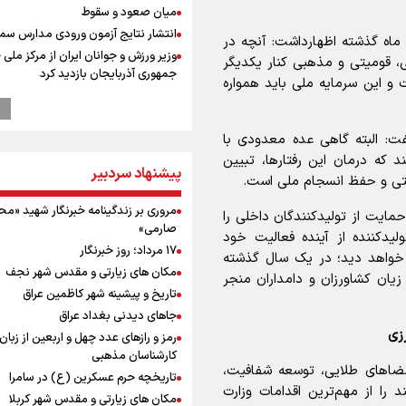
میان صعود و سقوط
انتشار نتایج آزمون ورودی مدارس سمپ
ماه گذشته اظهارداشت: آنچه در
وزیر ورزش و جوانان ایران از مرکز ملی
سی، قومیتی و مذهبی کنار یکدیگر
جمهوری آذربایجان بازدید کرد
و این سرمایه ملی باید همواره
بازدید وزیر ورزش ایران از مجموعه ملی
تیراندازی باکو یکی از مجهزترین مراکز
تیراندازی منطقه
ت: البته گاهی عده معدودی با
موسی جنپو، بازیکن فصل گذشته استقل
 که درمان این رفتارها، تبیین
پیشنهاد سردبیر
پانتولیکوس یونان پیوست
ستی و حفظ انسجام ملی است.
افزایش تعداد قربانیان تیراندازی در م
مروری بر زندگینامه خبرنگار شهید «م
تایلندی
حمایت از تولیدکنندگان داخلی را
صارمی»
دانیال شه‌بخش: اردوی ازبکستان کیفی
یدکننده از آینده فعالیت خود
۱۷ مرداد؛ روز خبرنگار
تیم ملی را بالا برد/ برای مدال ناگویا با
 خواهد دید؛ در یک سال گذشته
قهرمانان جهان و المپیک را شکست ده
مکان های زیارتی و مقدس شهر نجف
یان کشاورزان و دامداران منجر
ورزشکاران سنگنوردی
تاریخ و پیشینه شهر کاظمین عراق
یمن، ایستاده در برابر تحریم و تجاوز
جاهای دیدنی بغداد عراق
زی
رمز و رازهای عدد چهل و اربعین از زبان
کیلوگرم : امیدوارم با خوشرنگ‌ترین مدال
کارشناسان مذهبی
مضاهای طلایی، توسعه شفافیت،
ایران برگردیم
تاریخچه حرم عسکرین (ع) در سامرا
 را از مهم‌ترین اقدامات وزارت
خودکشی ضارب ۱۴ ساله مدرسه تایلندی
مکان های زیارتی و مقدس شهر کربلا