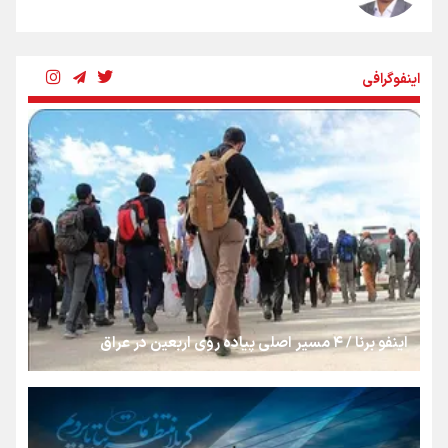
شکستگیِ بزرگ؛ روایتِ یک استخوان، یک نسل، یک توهم!
اینفوگرافی
رسانه ملی و حق مردم برای شنیدن صدای رئیس‌جمهوری
روایت ایران از کنار مردم
از طلوع خیابان‌ها تا غروب اشک
اینفو برنا / ۴ مسیر اصلی پیاده روی اربعین در عراق
جمله‌ای که بغض چهارماهه را شکست؛ «آهای مردم، آقا از
تهران رفتند»