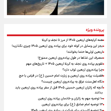
سه حسرتی که به دلم ماند
مومنِ مقتدرِ مظلوم
پرونده ویژه
همه کرایه‌های اربعین ۱۴۰۵ از مرز تا نجف و کربلا
اینفو برنا / توصیه‌هایی طلایی برای پیاده روی اربعین
بجز این وسایل در کوله خود برای پیاده روی اربعین ۱۴۰۵ چیزی نگذارید!
نگاه تمدنی رهبر شهید به فضای مجازی
اربعین اولی‌ها حتما بخوانند!
مصرف این غذاها در طول پیاده‌روی اربعین ممنوع!
تقویم پیاده روی نجف به کربلا اربعین ۱۴۰۵ + تاریخ‌های مهم
چرا پیاده‌روی اربعین ثواب دارد؟
رابطه کارگر و کارفرما در اندیشه رهبر شهید: از تضاد به
زوجیت
فضیلت پیاده روی اربعین و زیارت امام حسین (ع) در قیاس با حج
نگاه اهل‌سنت عراق به پیاده‌روی اربعین چیست؟
آنچه که زائران اربعین حسینی ۱۴۰۵ قبل از سفر پیاده روی اربعین باید
بدانند
۱۰ توصیه مهم به زائران و خادمان پیاده روی اربعین
اینفو برنا / جدول کامل فاصله مرز شلمچه تا شهرهای زیارتی
۱۳ توصیه امام صادق (ع) برای پیاده‌روی اربعین
۲۰ توصیه کاربردی برای شرکت در پیاده روی اربعین ۱۴۰۵