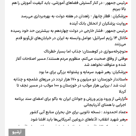
رئیس جمهور : در کنار گسترش فضاهای آموزشی، باید کیفیت آموزش را هم
بالا ببریم
پزشکیان : قطار چابهار - زاهدان در هفته دولت به بهره‌برداری می‌رسد
روایت پزشکیان از انحلال بانک آینده
رئیس جمهور : فشار خارجی در دولت چهاردهم به بیشترین حد خود رسیده
کانال ۱۴ رژیم اسرائیل: عوامل وابسته به ایران در خیابان‌های تل‌آویو قدم
می‌زنند
دوچرخه‌سواری در کوهستان؛ جذاب اما بسیار خطرناک
وقتی از وفاق صحبت می‌کنم، منظورم مردم هستند/ مسیر اصلاحات آغاز
شده و متوقف نخواهد شد
پزشکیان: رهبر شهید سرمایه و پشتوانه بزرگی برای ما بود
استاندار خوزستان: دو میلیون و ۱۷۰ هزار تردد در مرزهای شلمچه و چذابه
ثبت شد / برپایی هزار موکب در خوزستان و ۱۰۰ موکب در مسیر نجف تا
کربلا
گزارشی از ورود وزیر ورزش و جوانان ایران به باکو برای امضای سند برنامه
اجرایی با همتای آذربایجانی
عماد احمدوند : نسخه نانویی برای حل بحران منابع آبی کشور
رهبر شهید انقلاب: ادّعاهای دروغین آمریکایی‌ها باید افشا شود
جابجایی مرکز ثقل اقتصاد جهان انجام شد/ فرصت طلایی برای اقتصاد
آرشیو
ایران +نمودار