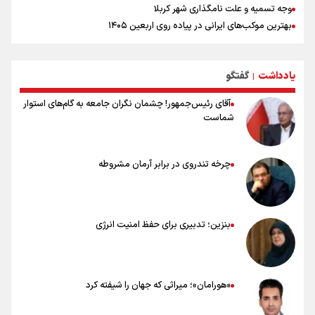
وجه تسمیه و علت نامگذاری شهر کربلا
بهترین موکب‌های ایرانی در پیاده روی اربعین ۱۴۰۵
توصیه هایی مهم برای پیچ خوردگی پا در پیاده روی اربعین
خطرات پیاده روی اربعین/ ۷ راهنمایی برای سفری ایمن و معنوی
یادداشت
گفتگو
۲۰ نکته دوستانه درباره پیاده روی اربعین و عراقی ها
|
آقای رئیس‌جمهور! چشمان نگران جامعه به گام‌های استوار
شماست
چرخه تندروی در برابر آرمان مشروطه
بنزین؛ تدبیری برای حفظ امنیت انرژی
«هورامان»؛ میراثی که جهان را شیفته کرد