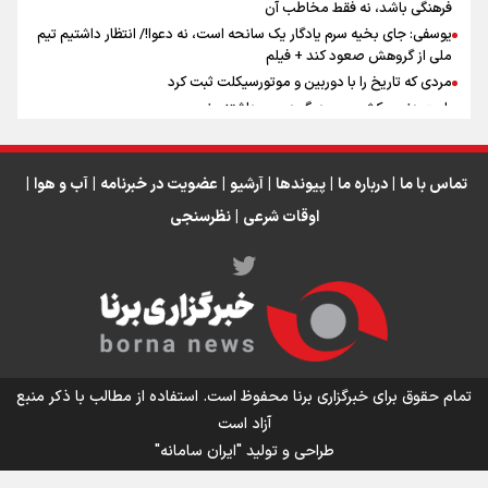
فرهنگی باشد، نه فقط مخاطب آن
یوسفی: جای بخیه سرم یادگار یک سانحه است، نه دعوا!/ انتظار داشتیم تیم
ملی از گروهش صعود کند + فیلم
مردی که تاریخ را با دوربین و موتورسیکلت ثبت کرد
رابرت دنیرو: کشور من دیگر دوست‌داشتنی نیست
دبیر فدراسیون بولینگ و بیلیارد: از رسانه ملی انتظار حمایت داریم/ در
انتظار حضور تیم‌های بزرگ مثل استقلال در لیگ هستیم
تورم ۵۸ درصدی معدن / وقتی هزینه استخراج از توان قیمت‌گذاری سبقت
تماس با ما
|
درباره ما
|
پیوندها
|
آرشیو
|
عضویت در خبرنامه
|
آب و هوا
|
می‌گیرد/ رشد ۳۰۰ تا ۴۰۰ درصدی مواد ناریه
اوقات شرعی
|
نظرسنجی
اینفو برنا/ میزان مالیات بر ارزش افزوده چقدر است؟
تمام حقوق برای خبرگزاری برنا محفوظ است. استفاده از مطالب با ذکر منبع
آزاد است
طراحی و تولید
"ایران سامانه"