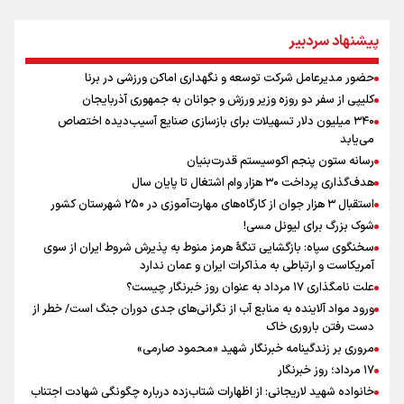
دبیرکل گردان‌های سیدالشهدا عراق: پاسخ به تجاوزهای عربستان همچنان
در دستور کار است
پیشنهاد سردبیر
کالبدشکافی استقلال پیش از لیگ بیست‌و‌ششم/ آبی‌پوشان با چه وضعیتی
وارد لیگ می‌شوند؟
حضور مدیرعامل شرکت توسعه و نگهداری اماکن ورزشی در برنا
مروری بر زندگینامه خبرنگار شهید «محمود صارمی»
کلیپی از سفر دو روزه وزیر ورزش و جوانان به جمهوری آذربایجان
علی‌نژاد در مراسم انجمن ورزشی نویسان در روز خبرنگار : رسانه‌های خبری
۳۴۰ میلیون دلار تسهیلات برای بازسازی صنایع آسیب‌دیده اختصاص
در سال گذشته تا به امروز اتفاقات بزرگی را رقم زدند
می‌یابد
علت نامگذاری ۱۷ مرداد به عنوان روز خبرنگار چیست؟
رسانه ستون پنجم اکوسیستم قدرت‌بنیان
هدف‌گذاری پرداخت ۳۰ هزار وام اشتغال تا پایان سال
استقبال ۳ هزار جوان از کارگاه‌های مهارت‌آموزی در ۲۵۰ شهرستان کشور
شوک بزرگ برای لیونل مسی!
سخنگوی سپاه: بازگشایی تنگۀ هرمز منوط به پذیرش شروط ایران از سوی
آمریکاست و ارتباطی به مذاکرات ایران و عمان ندارد
علت نامگذاری ۱۷ مرداد به عنوان روز خبرنگار چیست؟
ورود مواد آلاینده به منابع آب از نگرانی‌های جدی دوران جنگ است/ خطر از
دست رفتن باروری خاک
مروری بر زندگینامه خبرنگار شهید «محمود صارمی»
۱۷ مرداد؛ روز خبرنگار
خانواده شهید لاریجانی: از اظهارات شتاب‌زده درباره چگونگی شهادت اجتناب