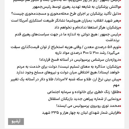
رئیس جمهور : زیر بار زور نمی‌رویم، اما به‌دنبال جنگ و تجاوز هم نیستیم
واکنش پزشکیان به شایعه تهدید رهبری توسط رئیس‌جمهور
دلیل تأکید پزشکیان بر اجرای طرح محله‌محوری و مسجدمحوری چیست؟
رهبر شهید انقلاب: بمباران هیروشیما نشانگر طبیعت استکباری آمریکا است
پزشکیان: هرگز استعفا نداده‌ام و نخواهم داد
رئیس جمهور : هیچ دولتی به اندازه ما در جهت سیاست‌های رهبری قدم
برنداشت
تورم ۵۸ درصدی معدن / وقتی هزینه استخراج از توان قیمت‌گذاری سبقت
می‌گیرد/ رشد ۳۰۰ تا ۴۰۰ درصدی مواد ناریه
دروازه‌بان سرشناس پرسپولیس در آستانه فسخ قرارداد!
پزشکیان: مذاکره به معنای تسلیم نیست/ دولت برای خدمت به مردم
خواهد ایستاد/ هیچ اختلافی میان دولت و نیروهای مسلح وجود ندارد
پیش بینی نرخ ارز، طلا و سکه شنبه ۱۷مرداد/ طلا و دلار در آستانه یک تغییر
مهم
طلاق؛ زنگ خطری برای خانواده و سرمایه اجتماعی
رونمایی از شماره پیراهن جدید بازیکنان استقلال
محمد نوری روبروی پرسپولیس می ایستد!
افزایش شمار شهدای لبنان به چهار هزار و ۳۳۵ شهید
یوسفی: جای بخیه سرم یادگار یک سانحه است، نه دعوا!/ انتظار داشتیم تیم
آرشیو
ملی از گروهش صعود کند + فیلم