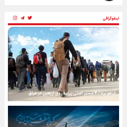
چرخه تندروی در برابر آرمان مشروطه
اینفوگرافی
بنزین؛ تدبیری برای حفظ امنیت انرژی
«هورامان»؛ میراثی که جهان را شیفته کرد
شکستگیِ بزرگ؛ روایتِ یک استخوان، یک نسل، یک توهم!
اینفو برنا / ۴ مسیر اصلی پیاده روی اربعین در عراق
رسانه ملی و حق مردم برای شنیدن صدای رئیس‌جمهوری