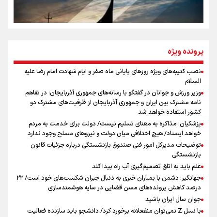
روایت ایران از کنار مردم
از طلوع خیابان‌ها تا غروب اشک
پرونده ویژه
نصب کتیبه‌های ویژه روزهای پایانی ماه صفر و ایام شهادت امام رضا علیه
اینفو برنا / توصیه‌هایی طلایی برای پیاده روی اربعین
السلام
جمله‌ای که بغض چهارماهه را شکست؛ «آهای مردم، آقا از
وزیر ورزش و جوانان در گفتگو با رسانه‌های جمهوری آذربایجان: در تفاهم
تهران رفتند»
نامه مشترک بین ایران و جمهوری آذربایجان از ظرفیت‌های مشترک دو
کشور استفاده خواهد شد
پزشکیان: مذاکره به معنای تسلیم نیست/ دولت برای خدمت به مردم
سه حسرتی که به دلم ماند
خواهد ایستاد/ هیچ اختلافی میان دولت و نیروهای مسلح وجود ندارد
توضیحات مدیرکل امور فنی صندوق بازنشستگی درباره جزئیات قانون
بازنشستگی
علم باید به اتاق تصمیم‌گیری آب راه پیدا کند
جهانگیر: دشمن با بمباران خبری به دنبال جبران شکست‌های خود است/ ۲۲
درصد کاهش پرونده‌های مسن قضایی در سایه هوشمندسازی
اینفو برنا / جدول کامل فاصله مرز شلمچه تا شهرهای زیارتی
جوان سال ایران باشید
عراق
با نسل Z نمی‌توان منفعلانه برخورد کرد/ دانشجو باید سازنده فعالیت