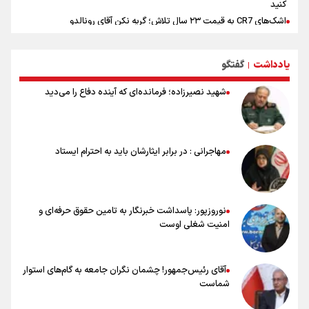
کنید
اشک‌های CR7 به قیمت ۲۳ سال تلاش؛ گریه نکن آقای رونالدو
حیدری: افزایش تیم‌های جام جهانی هم سود داشت و هم ضرر/ تیم ملی در
جام جهانی مردود نشد
یادداشت
گفتگو
|
تلاش مدام برای زنده نگه داشتن هنر ایرانی
نصرتی: پاسخ بیرانوند سنخیتی با صحبت‌های علی دایی نداشت/
شهید نصیرزاده؛ فرمانده‌ای که آینده دفاع را می‌دید
ملی‌پوشان نباید از خودشان تعریف کنند!
خلعتبری: جای دو سه نفر در جام جهانی خالی بود/ تیم ملی نیاز به تغییر
نسل دارد/ دوست دارم آرژانتین قهرمان شود
شاهرخی: اندازه داشته‌هایمان از بازار جام جهانی برداشت کردیم/ دودستی
مهاجرانی : در برابر ایثارشان باید به احترام ایستاد
سرنوشت صعود را به تیم‌های دیگر سپردیم
عالمی: جام جهانی از مرحله حذفی جان گرفت/ درباره شیوه بازی تیم ملی
نقد وجود دارد
نوروزپور: پاسداشت خبرنگار به تامین حقوق حرفه‌ای و
امنیت شغلی اوست
آقای رئیس‌جمهور! چشمان نگران جامعه به گام‌های استوار
شماست