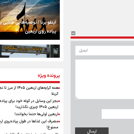
اشک
جمله‌ای که بغض چها
اینفو برنا / توصیه‌هایی طلایی ب
را شکست؛ «آهای مردم، 
پیاده روی اربعین
تهران رفتند»
سه حسرتی که به دلم 
مومنِ مقتدرِ مظلوم
پرونده ویژه
اینفو برنا / جدول کامل فاصله م
شلمچه تا شهرهای زیارتی عراق
همه کرایه‌های اربعین ۱۴۰۵ از 
کربلا
نگاه تمدنی رهبر شهید
بجز این وسایل در کوله خود برای پیاده
فضای مجازی
اربعین ۱۴۰۵ چیزی نگذارید!
اربعین اولی‌ها حتما بخوانند!
مصرف این غذاها در طول پیاده‌روی ار
رابطه کارگر و کارفرما د
ممنوع!
اینفو برنا/ میزان مالیات بر ارزش
اندیشه رهبر شهید: از 