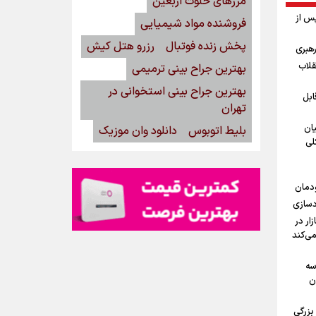
مرزهای خلوت اربعین
پس از
فروشنده مواد شیمیایی
پخش زنده فوتبال
رزرو هتل کیش
رهبری
قلاب
بهترین جراح بینی ترمیمی
بهترین جراح بینی استخوانی در
ابل
تهران
یان
بلیط اتوبوس
دانلود وان موزیک
لی
ودمان
دسازی
15مرداد/ بازار در
می‌کند
ه‌
ن
بزرگی