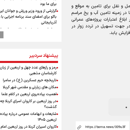
برای ما بود
ل و نقل برای تامین به موقع و
گزارشی از ورود وزیر ورزش و جوانان ایرا
ا در زمینه تامین آب و یخ مراسم
باکو برای امضای سند برنامه اجرایی با
بلاغ اعتبارات پروژه‌های عمرانی
آذربایجانی
در جهت تسهیل در تردد زوار در
عماد احمدوند : نسخه نانویی برای حل
فزایش یابد.
بحران منابع آبی کشور
تفاهم‌نامه همکاری بانک رفاه کارگران و 
سفیددشت برای اجرای طرح‌های توسعه
امضا شد
پیشنهاد سردبیر
وزیر خارجه مصر: رژیم اسراییل بدون ت
حقوق مشروع مردم فلسطین امنیت ن
رمز و رازهای عدد چهل و اربعین از زبان
0
داشت
کارشناسان مذهبی
مستمری مددجویان کفاف زندگی را نم
تاریخچه حرم عسکرین (ع) در سامرا
/ حمایت از ۱۹هزار زن‌ سرپرست خانوار
مکان های زیارتی و مقدس شهر کربلا
ازهوش مصنوعی تا طلای مجازی/ شجیع
اهمیت پیاده‌روی اربعین در کلام علما
نگاه بدبینانه هم نتایج هانگژو را در ناگو
در روز اربعین بر کاروان اسرای کربلا چه
تکرار می‌کنیم+ فیلم
گذشت؟
امیررضا غلامی، ملی پوش تکواندو : تم
شایعات و ابهامات عمومی درباره پیاده
روی مسابقات پاکستان است نه بازی ه
اربعین ۱۴۰۵
آسیایی
کاروان اسیران کربلا در روز اربعین اما
ارتش در آمادگی کامل قرار دارد/ توان ر