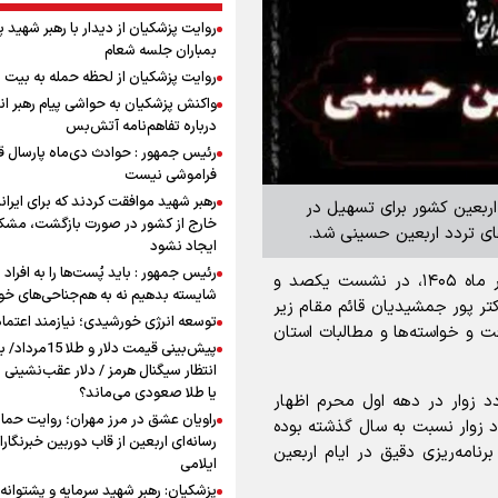
روایت پزشکیان از دیدار با رهبر شهید 
بمباران جلسه شعام
روایت پزشکیان از لحظه حمله به بیت 
واکنش پزشکیان به حواشی پیام رهبر ان
درباره تفاهم‌نامه آتش‌بس
رئیس جمهور : حوادث دی‌ماه پارسال ق
فراموشی نیست
رهبر شهید موافقت کردند که برای ایران
 اربعین کشور برای تسهیل در
خارج از کشور در صورت بازگشت، مشک
ای تردد اربعین حسینی شد.
ایجاد نشود
رئیس جمهور : باید پُست‌ها را به افراد
، احمد کرمی روز سه‌شنبه ۹ تیر ماه ۱۴۰۵، در نشست یکصد و
شایسته بدهیم نه به هم‌جناحی‌های خ
ر پور جمشیدیان قائم مقام زیر
توسعه انرژی خورشیدی؛ نیازمند اعتما
 و خواسته‌ها و مطالبات استان
پیش‌بینی قیمت دلار و طلا 
انتظار سیگنال هرمز / دلار عقب‌نشینی 
یا طلا صعودی می‌ماند؟
دد زوار در دهه اول محرم اظهار
راویان عشق در مرز مهران؛ روایت حماس
ی شاهد افزایش ۵۰ درصدی تردد زوار نسبت به سال گذشته بوده
رسانه‌ای اربعین از قاب دوربین خبرنگارا
رنامه‌ریزی دقیق در ایام اربعین
ایلامی
پزشکیان: رهبر شهید سرمایه و پشتوانه 