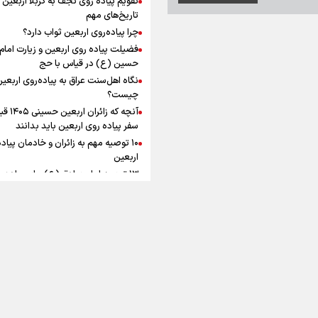
به زوجیت
افزوده چقدر است؟
تاریخ‌های مهم
چرا پیاده‌روی اربعین ثواب دارد؟
فضیلت پیاده روی اربعین و زیارت امام
حسین (ع) در قیاس با حج
نگاه اهل‌سنت عراق به پیاده‌روی اربعی
اینفوبرنا/ سقف معافیت مالیاتی
چیست؟
آنچه که زائران ار
حقوق کارکنان دولت و بازنشست
سفر پیاده روی اربعین باید بدانند
در بودجه ۱۴۰۵ چقدر است؟
۱۰ توصیه مهم به زائران و خادمان پیاد
اربعین
۱۳ توصیه امام صادق (ع) برای پیاده‌ر
اربعین
۲۰ توصیه کاربردی برای شرکت در پیاد
اینفوبرنا/ حداقل حقوق
اربعین ۱۴۰۵
پاسخ به سه‌ شبهه درباره پیاده‌روی ارب
بازنشستگان کشوری و لشکری د
آب و هوا
|
اوقات شرعی
|
نظرسنجی
لایحه بودجه سال ۱۴۰۵ چقدر است؟