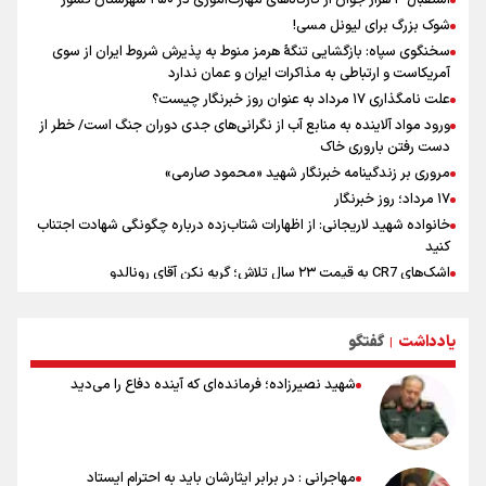
استقبال ۳ هزار جوان از کارگاه‌های مهارت‌آموزی در ۲۵۰ شهرستان کشور
محاسبات دشمنان
شوک بزرگ برای لیونل مسی!
سخنگوی سپاه: بازگشایی تنگۀ هرمز منوط به پذیرش شروط ایران از سوی
آمریکاست و ارتباطی به مذاکرات ایران و عمان ندارد
علت نامگذاری ۱۷ مرداد به عنوان روز خبرنگار چیست؟
ورود مواد آلاینده به منابع آب از نگرانی‌های جدی دوران جنگ است/ خطر از
دست رفتن باروری خاک
مروری بر زندگینامه خبرنگار شهید «محمود صارمی»
۱۷ مرداد؛ روز خبرنگار
خانواده شهید لاریجانی: از اظهارات شتاب‌زده درباره چگونگی شهادت اجتناب
کنید
اشک‌های CR7 به قیمت ۲۳ سال تلاش؛ گریه نکن آقای رونالدو
حیدری: افزایش تیم‌های جام جهانی هم سود داشت و هم ضرر/ تیم ملی در
جام جهانی مردود نشد
یادداشت
گفتگو
|
تلاش مدام برای زنده نگه داشتن هنر ایرانی
نصرتی: پاسخ بیرانوند سنخیتی با صحبت‌های علی دایی نداشت/
شهید نصیرزاده؛ فرمانده‌ای که آینده دفاع را می‌دید
ملی‌پوشان نباید از خودشان تعریف کنند!
خلعتبری: جای دو سه نفر در جام جهانی خالی بود/ تیم ملی نیاز به تغییر
نسل دارد/ دوست دارم آرژانتین قهرمان شود
شاهرخی: اندازه داشته‌هایمان از بازار جام جهانی برداشت کردیم/ دودستی
مهاجرانی : در برابر ایثارشان باید به احترام ایستاد