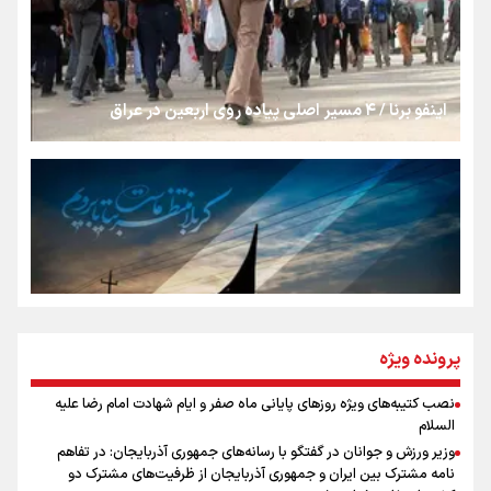
شکستگیِ بزرگ؛ روایتِ یک استخوان، یک نسل، یک توهم!
اینفو برنا / ۴ مسیر اصلی پیاده روی اربعین در عراق
رسانه ملی و حق مردم برای شنیدن صدای رئیس‌جمهوری
روایت ایران از کنار مردم
از طلوع خیابان‌ها تا غروب اشک
پرونده ویژه
نصب کتیبه‌های ویژه روزهای پایانی ماه صفر و ایام شهادت امام رضا علیه
اینفو برنا / توصیه‌هایی طلایی برای پیاده روی اربعین
السلام
جمله‌ای که بغض چهارماهه را شکست؛ «آهای مردم، آقا از
وزیر ورزش و جوانان در گفتگو با رسانه‌های جمهوری آذربایجان: در تفاهم
تهران رفتند»
نامه مشترک بین ایران و جمهوری آذربایجان از ظرفیت‌های مشترک دو