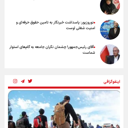
سرنوشت صعود را به تیم‌های دیگر سپردیم
عالمی: جام جهانی از مرحله حذفی جان گرفت/ درباره شیوه بازی تیم ملی
نقد وجود دارد
نوروزپور: پاسداشت خبرنگار به تامین حقوق حرفه‌ای و
امنیت شغلی اوست
آقای رئیس‌جمهور! چشمان نگران جامعه به گام‌های استوار
شماست
چرخه تندروی در برابر آرمان مشروطه
اینفوگرافی
بنزین؛ تدبیری برای حفظ امنیت انرژی
«هورامان»؛ میراثی که جهان را شیفته کرد