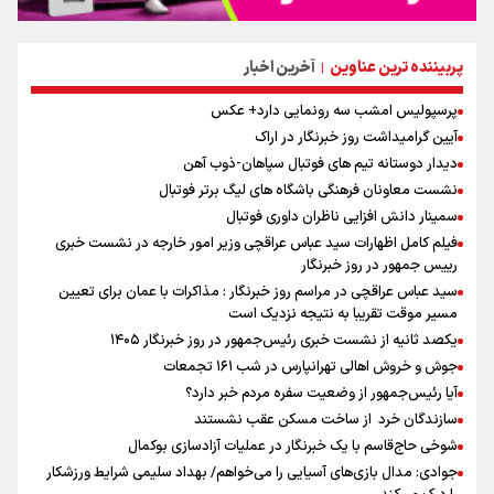
پربیننده ترین عناوین
آخرین اخبار
|
پرسپولیس امشب سه رونمایی دارد+ عکس
آیین گرامیداشت روز خبرنگار در اراک
دیدار دوستانه تیم های فوتبال سپاهان-ذوب آهن
نشست معاونان فرهنگی باشگاه های لیگ برتر فوتبال
سمینار دانش افزایی ناظران داوری فوتبال
فیلم کامل اظهارات سید عباس عراقچی وزیر امور خارجه در نشست خبری
رییس جمهور در روز خبرنگار
سید عباس عراقچی در مراسم روز خبرنگار : مذاکرات با عمان برای تعیین
مسیر موقت تقریبا به نتیجه نزدیک است
یکصد ثانیه از نشست خبری رئیس‌جمهور در روز خبرنگار ۱۴۰۵
جوش و خروش اهالی تهرانپارس در شب ۱۶۱ تجمعات
آیا رئیس‌جمهور از وضعیت سفره مردم خبر دارد؟
سازندگان خرد از ساخت مسکن عقب نشستند
شوخی حاج‌قاسم با یک خبرنگار در عملیات آزادسازی بوکمال
جوادی: مدال بازی‌های آسیایی را می‌خواهم/ بهداد سلیمی شرایط ورزشکار