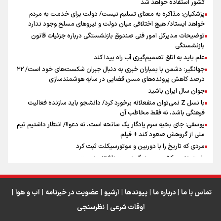
کشور استفاده خواهد شد
پزشکیان: مذاکره به معنای تسلیم نیست/ دولت برای خدمت به مردم
سه حسرتی که به دلم ماند
خواهد ایستاد/ هیچ اختلافی میان دولت و نیروهای مسلح وجود ندارد
توضیحات مدیرکل امور فنی صندوق بازنشستگی درباره جزئیات قانون
بازنشستگی
علم باید به اتاق تصمیم‌گیری آب راه پیدا کند
جهانگیر: دشمن با بمباران خبری به دنبال جبران شکست‌های خود است/ ۲۲
درصد کاهش پرونده‌های مسن قضایی در سایه هوشمندسازی
اینفو برنا / جدول کامل فاصله مرز شلمچه تا شهرهای زیارتی
جوان سال ایران باشید
عراق
با نسل Z نمی‌توان منفعلانه برخورد کرد/ دانشجو باید سازنده فعالیت
فرهنگی باشد، نه فقط مخاطب آن
یوسفی: جای بخیه سرم یادگار یک سانحه است، نه دعوا!/ انتظار داشتیم تیم
ملی از گروهش صعود کند + فیلم
مردی که تاریخ را با دوربین و موتورسیکلت ثبت کرد
رابرت دنیرو: کشور من دیگر دوست‌داشتنی نیست
دبیر فدراسیون بولینگ و بیلیارد: از رسانه ملی انتظار حمایت داریم/ در
انتظار حضور تیم‌های بزرگ مثل استقلال در لیگ هستیم
تورم ۵۸ درصدی معدن / وقتی هزینه استخراج از توان قیمت‌گذاری سبقت
تماس با ما
|
درباره ما
|
پیوندها
|
آرشیو
|
عضویت در خبرنامه
|
آب و هوا
|
می‌گیرد/ رشد ۳۰۰ تا ۴۰۰ درصدی مواد ناریه
اوقات شرعی
|
نظرسنجی