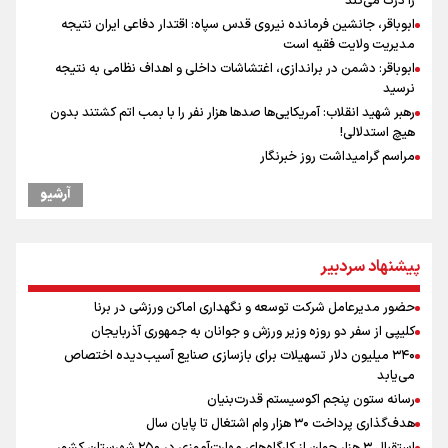
را درک می‌کند
ابوباقر، جانشین فرمانده نیروی قدس سپاه: اقتدار دفاعی ایران نتیجه
مدیریت ولایت فقیه است
ابوباقر: دشمن در براندازی، اغتشاشات داخلی و اهداف نظامی به نتیجه
نرسید
رهبر شهید انقلاب: آمریکایی‌ها صدها هزار نفر را با بمب اتم کشتند بدون
هیچ استدلالی!
مراسم گرامیداشت روز خبرنگار
گرامیداشت روز خبرنگار
آرشیو
گرامیداشت روز خبرنگار در شیراز
سخنگوی سپاه: بازگشایی تنگۀ هرمز منوط به پذیرش شروط ایران از سوی
آمریکاست و ارتباطی به مذاکرات ایران و عمان ندارد
پیشنهاد سردبیر
ونس: در حال کار بر روی ایجاد یک سیستم ناوبری امن هستیم
علی‌نژاد در مراسم انجمن ورزشی نویسان در روز خبرنگار : رسانه‌های خبری
حضور مدیرعامل شرکت توسعه و نگهداری اماکن ورزشی در برنا
در سال گذشته تا به امروز اتفاقات بزرگی را رقم زدند
کلیپی از سفر دو روزه وزیر ورزش و جوانان به جمهوری آذربایجان
صعود دانشگاه آزاد اسلامی استان البرز از رتبه D به رتبه ممتاز A+++++
۳۴۰ میلیون دلار تسهیلات برای بازسازی صنایع آسیب‌دیده اختصاص
سیدمناف هاشمی در مراسم انجمن ورزشی نویسان : قدردان زحمات اهالی
می‌یابد
رسانه به ویژه ورزشی نویسان هستیم
رسانه ستون پنجم اکوسیستم قدرت‌بنیان
نقش و مسئولیت رسانه‌ها در شرایط حساس کشور مهم و تعیین‌کننده
هدف‌گذاری پرداخت ۳۰ هزار وام اشتغال تا پایان سال
است/ انسجام اجتماعی و حضور مردم مهمترین عامل ناکام ماندن