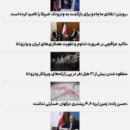
رویترز: تقلای ماچادو برای بازگشت به ونزوئلا، آمریکا را ناامید کرده است
تاکید عراقچی بر ضرورت تداوم و تقویت همکاری‌های ایران و ونزوئلا
مفقود شدن بیش از ۲۱ هزار نفر در پی زلزله‌های ویرانگر ونزوئلا
حسن زاده: زمین‌لرزه ۴.۶ ریشتری درگهان خسارتی نداشت