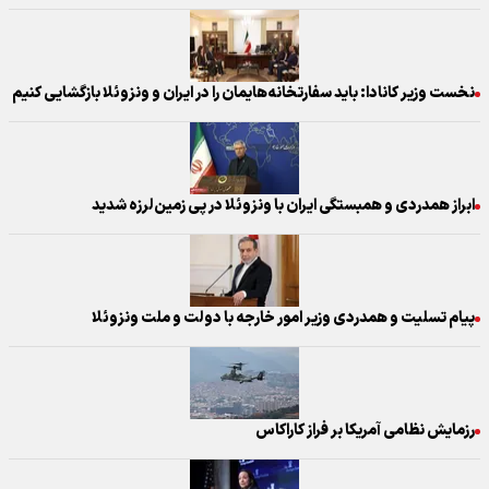
نخست وزیر کانادا: باید سفارتخانه‌هایمان را در ایران و ونزوئلا بازگشایی کنیم
ابراز همدردی و همبستگی ایران با ونزوئلا در پی زمین‌لرزه شدید
پیام تسلیت و همدردی وزیر امور خارجه با دولت و ملت ونزوئلا
رزمایش نظامی آمریکا بر فراز کاراکاس