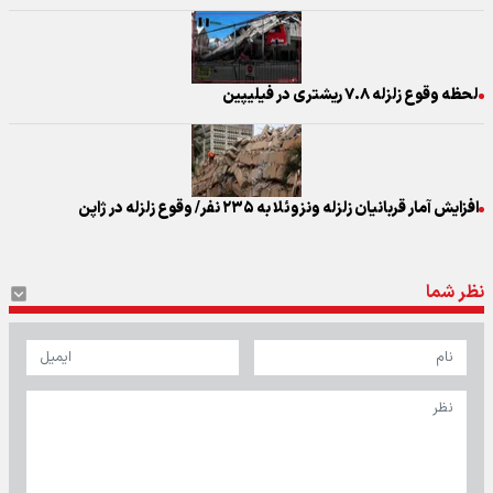
لحظه وقوع زلزله ۷.۸ ریشتری در فیلیپین
افزایش آمار قربانیان زلزله ونزوئلا به ۲۳۵ نفر/ وقوع زلزله در ژاپن
نظر شما