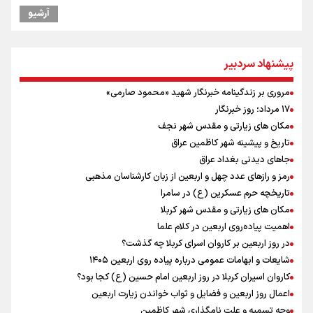
یمن، ایستاده در برابر تحریم و تجاوز
آرشیو
علیرضا نصیری وزنه‌برداری ایرانی دسته ۱۱۰ کیلوگرم : امیدوارم با
خوشرنگ‌ترین مدال‌ها به ایران برگردیم
خودکشی ضارب ۱۴ ساله مدرسه تایلندی
پیشنهاد سردبیر
خطیب جمعه تهران: دشمن شکست مفتضحانه خورده و به التماس افتاده،
ادبیات باخت را هم بلد نیست
مروری بر زندگینامه خبرنگار شهید «محمود صارمی»
خبر سخنگوی کمیسیون امنیت از توافق در چارچوب کلی مذاکرات ایران و
۱۷ مرداد؛ روز خبرنگار
عمان بر سر تنگه هرمز
مکان های زیارتی و مقدس شهر نجف
محسن رضایی: اجازه باز شدن مسیر دوم در تنگه هرمز را نخواهیم داد
تاریخ و پیشینه شهر کاظمین عراق
رئیس جمهور : آیا انجام مذاکرات باعث بروز جنگ شد؟
جاهای دیدنی بغداد عراق
پزشکیان : آمریکا تلاش می‌کند همسایگان را علیه ما بسیج کند
رمز و رازهای عدد چهل و اربعین از زبان کارشناسان مذهبی
افتتاحیه جشنواره نمايش عروسكى تهران-مبارك
تاریخچه حرم عسکرین (ع) در سامرا
مکان های زیارتی و مقدس شهر کربلا
اهمیت پیاده‌روی اربعین در کلام علما
در روز اربعین بر کاروان اسرای کربلا چه گذشت؟
شایعات و ابهامات عمومی درباره پیاده روی اربعین ۱۴۰۵
کاروان اسیران کربلا در روز اربعین امام حسین (ع) کجا بود؟
اعمال روز اربعین و فضایل و ثواب خواندن زیارت اربعین
وجه تسمیه و علت نامگذاری شهر کاظمین