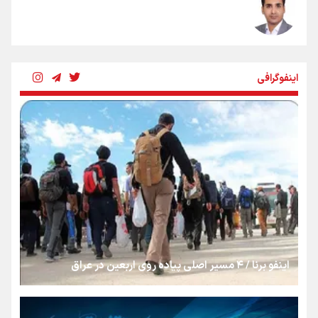
شکستگیِ بزرگ؛ روایتِ یک استخوان، یک نسل، یک توهم!
اینفوگرافی
رسانه ملی و حق مردم برای شنیدن صدای رئیس‌جمهوری
روایت ایران از کنار مردم
از طلوع خیابان‌ها تا غروب اشک
اینفو برنا / ۴ مسیر اصلی پیاده روی اربعین در عراق
جمله‌ای که بغض چهارماهه را شکست؛ «آهای مردم، آقا از
تهران رفتند»