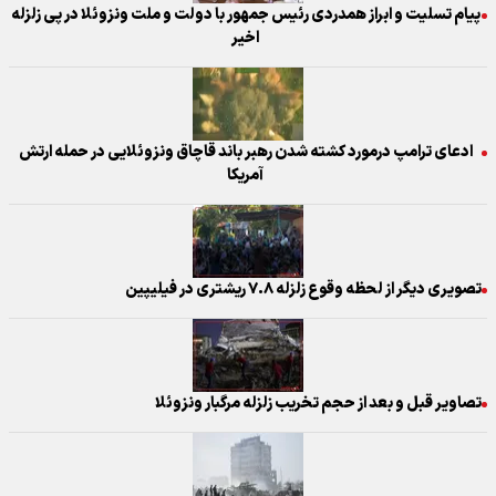
پیام تسلیت و ابراز همدردی رئیس جمهور با دولت و ملت ونزوئلا در پی زلزله
اخیر
ادعای ترامپ درمورد کشته شدن رهبر باند قاچاق ونزوئلایی در حمله ارتش
آمریکا
تصویری دیگر از لحظه وقوع زلزله ۷.۸ ریشتری در فیلیپین
تصاویر قبل و بعد از حجم تخریب زلزله مرگبار ونزوئلا