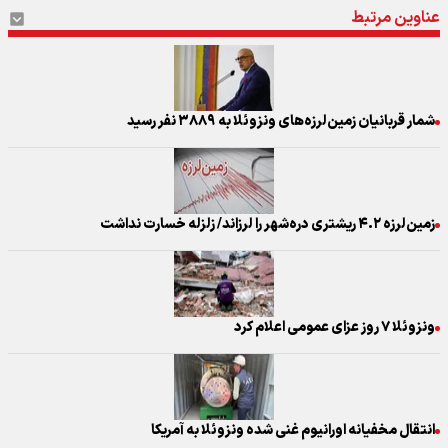
عناوین مرتبط
شمار قربانیان زمین‌لرزه‌های ونزوئلا به ۳۸۸۹ نفر رسید
زمین‌لرزه ۴.۲ ریشتری دره‌شهر را لرزاند/ زلزله خسارت نداشت
ونزوئلا ۷ روز عزای عمومی اعلام کرد
انتقال مخفیانه اورانیوم غنی شده ونزوئلا به آمریکا