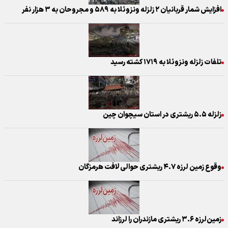
افزایش شمار قربانیان ۲ زلزله‌ ونزوئلا به ۵۸۹ و مجروحان به ۳ هزار نفر
تلفات زلزله ونزوئلا به ۱۷۱۹ کشته رسید
زلزله ۵.۵ ریشتری در استان سیچوان چین
وقوع زمین لرزه ۴.۷ ریشتری حوالی لافت هرمزگان
زمین‌لرزه ۳.۶ ریشتری مازندران را لرزاند