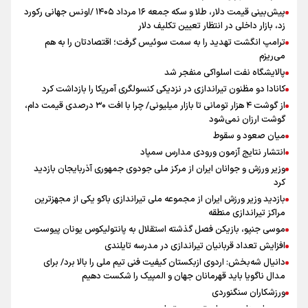
پیش‌بینی قیمت دلار، طلا و سکه جمعه ۱۶ مرداد ۱۴۰۵ /اونس جهانی رکورد
زد، بازار داخلی در انتظار تعیین تکلیف دلار
ترامپ انگشت تهدید را به سمت سوئیس گرفت؛ اقتصادتان را به هم
می‌ریزم
پالایشگاه نفت اسلواکی منفجر شد
کانادا دو مظنون تیراندازی در نزدیکی کنسولگری آمریکا را بازداشت کرد
از گوشت ۴ هزار تومانی تا بازار میلیونی/ چرا با افت ۳۰ درصدی قیمت دام،
گوشت ارزان نمی‌شود
میان صعود و سقوط
انتشار نتایج آزمون ورودی مدارس سمپاد
وزیر ورزش و جوانان ایران از مرکز ملی جودوی جمهوری آذربایجان بازدید
کرد
بازدید وزیر ورزش ایران از مجموعه ملی تیراندازی باکو یکی از مجهزترین
مراکز تیراندازی منطقه
موسی جنپو، بازیکن فصل گذشته استقلال به پانتولیکوس یونان پیوست
افزایش تعداد قربانیان تیراندازی در مدرسه تایلندی
دانیال شه‌بخش: اردوی ازبکستان کیفیت فنی تیم ملی را بالا برد/ برای
مدال ناگویا باید قهرمانان جهان و المپیک را شکست دهیم
ورزشکاران سنگنوردی