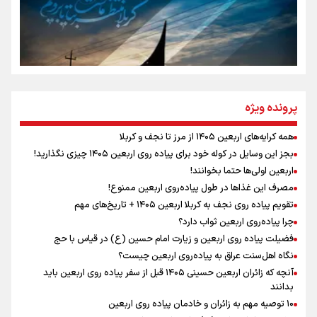
سه حسرتی که به دلم ماند
مومنِ مقتدرِ مظلوم
پرونده ویژه
همه کرایه‌های اربعین ۱۴۰۵ از مرز تا نجف و کربلا
اینفو برنا / توصیه‌هایی طلایی برای پیاده روی اربعین
بجز این وسایل در کوله خود برای پیاده روی اربعین ۱۴۰۵ چیزی نگذارید!
نگاه تمدنی رهبر شهید به فضای مجازی
اربعین اولی‌ها حتما بخوانند!
مصرف این غذاها در طول پیاده‌روی اربعین ممنوع!
تقویم پیاده روی نجف به کربلا اربعین ۱۴۰۵ + تاریخ‌های مهم
چرا پیاده‌روی اربعین ثواب دارد؟
رابطه کارگر و کارفرما در اندیشه رهبر شهید: از تضاد به
زوجیت
فضیلت پیاده روی اربعین و زیارت امام حسین (ع) در قیاس با حج
نگاه اهل‌سنت عراق به پیاده‌روی اربعین چیست؟
آنچه که زائران اربعین حسینی ۱۴۰۵ قبل از سفر پیاده روی اربعین باید
بدانند
۱۰ توصیه مهم به زائران و خادمان پیاده روی اربعین