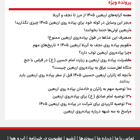
پرونده ویژه
همه کرایه‌های اربعین ۱۴۰۵ از مرز تا نجف و کربلا
اینفو برنا / توصیه‌هایی طلایی برای پیاده روی اربعین
بجز این وسایل در کوله خود برای پیاده روی اربعین ۱۴۰۵ چیزی نگذارید!
نگاه تمدنی رهبر شهید به فضای مجازی
اربعین اولی‌ها حتما بخوانند!
مصرف این غذاها در طول پیاده‌روی اربعین ممنوع!
تقویم پیاده روی نجف به کربلا اربعین ۱۴۰۵ + تاریخ‌های مهم
چرا پیاده‌روی اربعین ثواب دارد؟
رابطه کارگر و کارفرما در اندیشه رهبر شهید: از تضاد به
زوجیت
فضیلت پیاده روی اربعین و زیارت امام حسین (ع) در قیاس با حج
نگاه اهل‌سنت عراق به پیاده‌روی اربعین چیست؟
آنچه که زائران اربعین حسینی ۱۴۰۵ قبل از سفر پیاده روی اربعین باید
بدانند
۱۰ توصیه مهم به زائران و خادمان پیاده روی اربعین
اینفو برنا / جدول کامل فاصله مرز شلمچه تا شهرهای زیارتی
۱۳ توصیه امام صادق (ع) برای پیاده‌روی اربعین
۲۰ توصیه کاربردی برای شرکت در پیاده روی اربعین ۱۴۰۵
عراق
پاسخ به سه‌ شبهه درباره پیاده‌روی اربعین
تماس با ما
|
درباره ما
|
پیوندها
|
آرشیو
|
عضویت در خبرنامه
|
آب و هوا
|