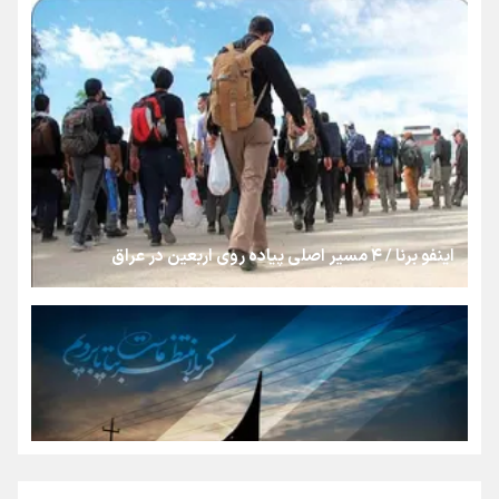
رسانه ملی و حق مردم برای شنیدن صدای رئیس‌جمهوری
روایت ایران از کنار مردم
از طلوع خیابان‌ها تا غروب اشک
اینفو برنا / ۴ مسیر اصلی پیاده روی اربعین در عراق
جمله‌ای که بغض چهارماهه را شکست؛ «آهای مردم، آقا از
تهران رفتند»
سه حسرتی که به دلم ماند
مومنِ مقتدرِ مظلوم