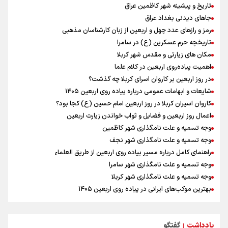
بازی های آسیایی
تاریخ و پیشینه شهر کاظمین عراق
کانادا دو مظنون تیراندازی در نزدیکی کنسولگری آمریکا را بازداشت کرد
جاهای دیدنی بغداد عراق
رادین زینالی، ملی پوش تکواندو : قدم به قدم تلاش می کنم تا به طلای
رمز و رازهای عدد چهل و اربعین از زبان کارشناسان مذهبی
المپیک برسم
تاریخچه حرم عسکرین (ع) در سامرا
نصیری: امیدوارم با خوشرنگ‌ترین مدال‌ها به ایران برگردیم/ حضور شهاب
مکان های زیارتی و مقدس شهر کربلا
حسینی در اردو به تیم انگیزه می‌دهد/ امیدوارم پرسپولیس فصل موفقی
اهمیت پیاده‌روی اربعین در کلام علما
داشته باشد
در روز اربعین بر کاروان اسرای کربلا چه گذشت؟
اردوی تیم ملی تکواندو
شایعات و ابهامات عمومی درباره پیاده روی اربعین ۱۴۰۵
دانیال شه‌بخش: اردوی ازبکستان کیفیت فنی تیم ملی را بالا برد/ برای
کاروان اسیران کربلا در روز اربعین امام حسین (ع) کجا بود؟
مدال ناگویا باید قهرمانان جهان و المپیک را شکست دهیم
اعمال روز اربعین و فضایل و ثواب خواندن زیارت اربعین
وجه تسمیه و علت نامگذاری شهر کاظمین
وجه تسمیه و علت نامگذاری شهر نجف
راهنمای کامل درباره مسیر پیاده روی اربعین از طریق العلماء
وجه تسمیه و علت نامگذاری شهر سامرا
وجه تسمیه و علت نامگذاری شهر کربلا
بهترین موکب‌های ایرانی در پیاده روی اربعین ۱۴۰۵
توصیه هایی مهم برای پیچ خوردگی پا در پیاده روی اربعین
خطرات پیاده روی اربعین/ ۷ راهنمایی برای سفری ایمن و معنوی
یادداشت
گفتگو
۲۰ نکته دوستانه درباره پیاده روی اربعین و عراقی ها
|