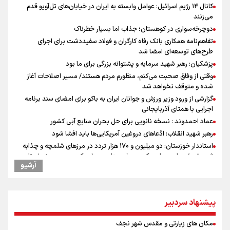
کانال ۱۴ رژیم اسرائیل: عوامل وابسته به ایران در خیابان‌های تل‌آویو قدم
می‌زنند
دوچرخه‌سواری در کوهستان؛ جذاب اما بسیار خطرناک
تفاهم‌نامه همکاری بانک رفاه کارگران و فولاد سفیددشت برای اجرای
طرح‌های توسعه‌ای امضا شد
پزشکیان: رهبر شهید سرمایه و پشتوانه بزرگی برای ما بود
وقتی از وفاق صحبت می‌کنم، منظورم مردم هستند/ مسیر اصلاحات آغاز
شده و متوقف نخواهد شد
گزارشی از ورود وزیر ورزش و جوانان ایران به باکو برای امضای سند برنامه
اجرایی با همتای آذربایجانی
عماد احمدوند : نسخه نانویی برای حل بحران منابع آبی کشور
رهبر شهید انقلاب: ادّعاهای دروغین آمریکایی‌ها باید افشا شود
استاندار خوزستان: دو میلیون و ۱۷۰ هزار تردد در مرزهای شلمچه و چذابه
ثبت شد / برپایی هزار موکب در خوزستان و ۱۰۰ موکب در مسیر نجف تا
آرشیو
کربلا
یحیی سریع: در عملیاتی گسترده تجمعات نظامی وابسته به عربستان را
هدف قرار دادیم
پیشنهاد سردبیر
جابجایی مرکز ثقل اقتصاد جهان انجام شد/ فرصت طلایی برای اقتصاد
ایران +نمودار
مکان های زیارتی و مقدس شهر نجف
امیررضا غلامی، ملی پوش تکواندو : تمرکزم روی مسابقات پاکستان است نه