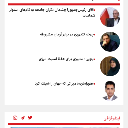
آقای رئیس‌جمهور! چشمان نگران جامعه به گام‌های استوار
شماست
چرخه تندروی در برابر آرمان مشروطه
بنزین؛ تدبیری برای حفظ امنیت انرژی
«هورامان»؛ میراثی که جهان را شیفته کرد
شکستگیِ بزرگ؛ روایتِ یک استخوان، یک نسل، یک توهم!
اینفوگرافی