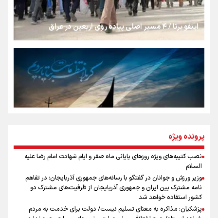
شکستگیِ بزرگ؛ روایتِ یک استخوان، یک نسل، یک توهم!
اینفو برنا / ۴ مسیر اصلی پیاده روی اربعین در عراق
رسانه ملی و حق مردم برای شنیدن صدای رئیس‌جمهوری
روایت ایران از کنار مردم
از طلوع خیابان‌ها تا غروب اشک
پرونده ویژه
نصب کتیبه‌های ویژه روزهای پایانی ماه صفر و ایام شهادت امام رضا علیه
اینفو برنا / توصیه‌هایی طلایی برای پیاده روی اربعین
السلام
جمله‌ای که بغض چهارماهه را شکست؛ «آهای مردم، آقا از
وزیر ورزش و جوانان در گفتگو با رسانه‌های جمهوری آذربایجان: در تفاهم
تهران رفتند»
نامه مشترک بین ایران و جمهوری آذربایجان از ظرفیت‌های مشترک دو
کشور استفاده خواهد شد
پزشکیان: مذاکره به معنای تسلیم نیست/ دولت برای خدمت به مردم
سه حسرتی که به دلم ماند