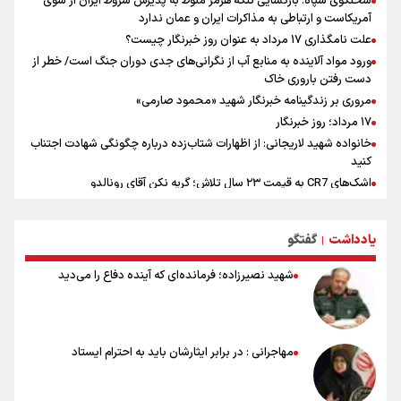
سخنگوی سپاه: بازگشایی تنگۀ هرمز منوط به پذیرش شروط ایران از سوی
آمریکاست و ارتباطی به مذاکرات ایران و عمان ندارد
علت نامگذاری ۱۷ مرداد به عنوان روز خبرنگار چیست؟
ورود مواد آلاینده به منابع آب از نگرانی‌های جدی دوران جنگ است/ خطر از
دست رفتن باروری خاک
مروری بر زندگینامه خبرنگار شهید «محمود صارمی»
۱۷ مرداد؛ روز خبرنگار
خانواده شهید لاریجانی: از اظهارات شتاب‌زده درباره چگونگی شهادت اجتناب
کنید
اشک‌های CR7 به قیمت ۲۳ سال تلاش؛ گریه نکن آقای رونالدو
حیدری: افزایش تیم‌های جام جهانی هم سود داشت و هم ضرر/ تیم ملی در
جام جهانی مردود نشد
یادداشت
گفتگو
|
تلاش مدام برای زنده نگه داشتن هنر ایرانی
نصرتی: پاسخ بیرانوند سنخیتی با صحبت‌های علی دایی نداشت/
شهید نصیرزاده؛ فرمانده‌ای که آینده دفاع را می‌دید
ملی‌پوشان نباید از خودشان تعریف کنند!
خلعتبری: جای دو سه نفر در جام جهانی خالی بود/ تیم ملی نیاز به تغییر
نسل دارد/ دوست دارم آرژانتین قهرمان شود
شاهرخی: اندازه داشته‌هایمان از بازار جام جهانی برداشت کردیم/ دودستی
مهاجرانی : در برابر ایثارشان باید به احترام ایستاد
سرنوشت صعود را به تیم‌های دیگر سپردیم
عالمی: جام جهانی از مرحله حذفی جان گرفت/ درباره شیوه بازی تیم ملی