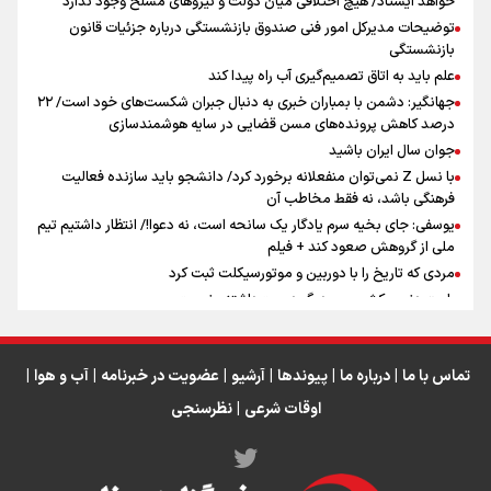
خواهد ایستاد/ هیچ اختلافی میان دولت و نیروهای مسلح وجود ندارد
توضیحات مدیرکل امور فنی صندوق بازنشستگی درباره جزئیات قانون
بازنشستگی
علم باید به اتاق تصمیم‌گیری آب راه پیدا کند
جهانگیر: دشمن با بمباران خبری به دنبال جبران شکست‌های خود است/ ۲۲
درصد کاهش پرونده‌های مسن قضایی در سایه هوشمندسازی
اینفو برنا / جدول کامل فاصله مرز شلمچه تا شهرهای زیارتی
جوان سال ایران باشید
عراق
با نسل Z نمی‌توان منفعلانه برخورد کرد/ دانشجو باید سازنده فعالیت
فرهنگی باشد، نه فقط مخاطب آن
یوسفی: جای بخیه سرم یادگار یک سانحه است، نه دعوا!/ انتظار داشتیم تیم
ملی از گروهش صعود کند + فیلم
مردی که تاریخ را با دوربین و موتورسیکلت ثبت کرد
رابرت دنیرو: کشور من دیگر دوست‌داشتنی نیست
دبیر فدراسیون بولینگ و بیلیارد: از رسانه ملی انتظار حمایت داریم/ در
انتظار حضور تیم‌های بزرگ مثل استقلال در لیگ هستیم
تورم ۵۸ درصدی معدن / وقتی هزینه استخراج از توان قیمت‌گذاری سبقت
تماس با ما
|
درباره ما
|
پیوندها
|
آرشیو
|
عضویت در خبرنامه
|
آب و هوا
|
می‌گیرد/ رشد ۳۰۰ تا ۴۰۰ درصدی مواد ناریه
اوقات شرعی
|
نظرسنجی
اینفو برنا/ میزان مالیات بر ارزش افزوده چقدر است؟