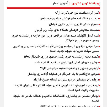
پربیننده ترین عناوین
آخرین اخبار
|
آیین گرامیداشت روز خبرنگار در اراک
دیدار دوستانه تیم های فوتبال سپاهان-ذوب آهن
سمینار دانش افزایی ناظران داوری فوتبال
نشست معاونان فرهنگی باشگاه های لیگ برتر فوتبال
فیلم کامل اظهارات سید عباس عراقچی وزیر امور خارجه در نشست خبری
رییس جمهور در روز خبرنگار
سید عباس عراقچی در مراسم روز خبرنگار : مذاکرات با عمان برای تعیین
مسیر موقت تقریبا به نتیجه نزدیک است
یکصد ثانیه از نشست خبری رئیس‌جمهور در روز خبرنگار ۱۴۰۵
جوش و خروش اهالی تهرانپارس در شب ۱۶۱ تجمعات
آیا رئیس‌جمهور از وضعیت سفره مردم خبر دارد؟
شوخی حاج‌قاسم با یک خبرنگار در عملیات آزادسازی بوکمال
دروازه‌بان سرشناس پرسپولیس در آستانه فسخ قرارداد!
ابوباقر، جانشین فرمانده نیروی قدس سپاه: اقتدار دفاعی ایران نتیجه
مدیریت ولایت فقیه است
ابوباقر: دشمن در براندازی، اغتشاشات داخلی و اهداف نظامی به نتیجه
نرسید
رونمایی از شماره پیراهن جدید بازیکنان استقلال