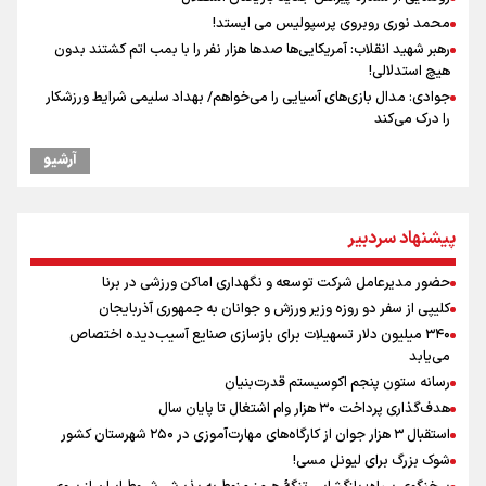
محمد نوری روبروی پرسپولیس می ایستد!
رهبر شهید انقلاب: آمریکایی‌ها صدها هزار نفر را با بمب اتم کشتند بدون
هیچ استدلالی!
جوادی: مدال بازی‌های آسیایی را می‌خواهم/ بهداد سلیمی شرایط ورزشکار
را درک می‌کند
مراسم گرامیداشت روز خبرنگار
آرشیو
گرامیداشت روز خبرنگار در شیراز
گرامیداشت روز خبرنگار
سخنگوی سپاه: بازگشایی تنگۀ هرمز منوط به پذیرش شروط ایران از سوی
پیشنهاد سردبیر
آمریکاست و ارتباطی به مذاکرات ایران و عمان ندارد
ونس: در حال کار بر روی ایجاد یک سیستم ناوبری امن هستیم
حضور مدیرعامل شرکت توسعه و نگهداری اماکن ورزشی در برنا
علی‌نژاد در مراسم انجمن ورزشی نویسان در روز خبرنگار : رسانه‌های خبری
کلیپی از سفر دو روزه وزیر ورزش و جوانان به جمهوری آذربایجان
در سال گذشته تا به امروز اتفاقات بزرگی را رقم زدند
۳۴۰ میلیون دلار تسهیلات برای بازسازی صنایع آسیب‌دیده اختصاص
سیدمناف هاشمی در مراسم انجمن ورزشی نویسان : قدردان زحمات اهالی
می‌یابد
رسانه به ویژه ورزشی نویسان هستیم
رسانه ستون پنجم اکوسیستم قدرت‌بنیان
فوران یک آتشفشان قدرتمند در جنوب غربی کلمبیا
هدف‌گذاری پرداخت ۳۰ هزار وام اشتغال تا پایان سال
استقبال ۳ هزار جوان از کارگاه‌های مهارت‌آموزی در ۲۵۰ شهرستان کشور
شوک بزرگ برای لیونل مسی!