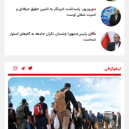
نقد وجود دارد
نوروزپور: پاسداشت خبرنگار به تامین حقوق حرفه‌ای و
امنیت شغلی اوست
آقای رئیس‌جمهور! چشمان نگران جامعه به گام‌های استوار
شماست
چرخه تندروی در برابر آرمان مشروطه
اینفوگرافی
بنزین؛ تدبیری برای حفظ امنیت انرژی
«هورامان»؛ میراثی که جهان را شیفته کرد