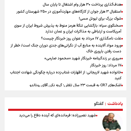
هدف‌گذاری پرداخت ۳۰ هزار وام اشتغال تا پایان سال
استقبال ۳ هزار جوان از کارگاه‌های مهارت‌آموزی در ۲۵۰ شهرستان کشور
شوک بزرگ برای لیونل مسی!
سخنگوی سپاه: بازگشایی تنگۀ هرمز منوط به پذیرش شروط ایران از سوی
آمریکاست و ارتباطی به مذاکرات ایران و عمان ندارد
علت نامگذاری ۱۷ مرداد به عنوان روز خبرنگار چیست؟
ورود مواد آلاینده به منابع آب از نگرانی‌های جدی دوران جنگ است/ خطر از
دست رفتن باروری خاک
مروری بر زندگینامه خبرنگار شهید «محمود صارمی»
۱۷ مرداد؛ روز خبرنگار
خانواده شهید لاریجانی: از اظهارات شتاب‌زده درباره چگونگی شهادت اجتناب
کنید
اشک‌های CR7 به قیمت ۲۳ سال تلاش؛ گریه نکن آقای رونالدو
حیدری: افزایش تیم‌های جام جهانی هم سود داشت و هم ضرر/ تیم ملی در
جام جهانی مردود نشد
یادداشت
گفتگو
|
تلاش مدام برای زنده نگه داشتن هنر ایرانی
نصرتی: پاسخ بیرانوند سنخیتی با صحبت‌های علی دایی نداشت/
شهید نصیرزاده؛ فرمانده‌ای که آینده دفاع را می‌دید
ملی‌پوشان نباید از خودشان تعریف کنند!
خلعتبری: جای دو سه نفر در جام جهانی خالی بود/ تیم ملی نیاز به تغییر