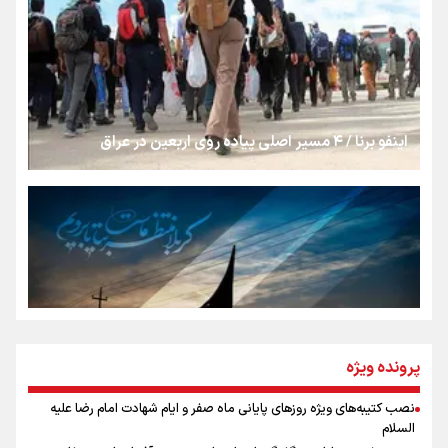
«هورامان»؛ میراثی که جهان را شیفته کرد
شکستگیِ بزرگ؛ روایتِ یک استخوان، یک نسل، یک توهم!
اینفو برنا / ۴ مسیر اصلی پیاده روی اربعین در عراق
رسانه ملی و حق مردم برای شنیدن صدای رئیس‌جمهوری
روایت ایران از کنار مردم
از طلوع خیابان‌ها تا غروب اشک
پرونده ویژه
نصب کتیبه‌های ویژه روزهای پایانی ماه صفر و ایام شهادت امام رضا علیه
اینفو برنا / توصیه‌هایی طلایی برای پیاده روی اربعین
السلام
جمله‌ای که بغض چهارماهه را شکست؛ «آهای مردم، آقا از