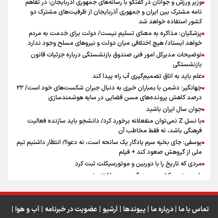
وزیر ورزش و جوانان در گفتگو با رسانه‌های جمهوری آذربایجان: در تفاهم
تهران رفتند»
نامه مشترک بین ایران و جمهوری آذربایجان از ظرفیت‌های مشترک دو
کشور استفاده خواهد شد
پزشکیان: مذاکره به معنای تسلیم نیست/ دولت برای خدمت به مردم
سه حسرتی که به دلم ماند
خواهد ایستاد/ هیچ اختلافی میان دولت و نیروهای مسلح وجود ندارد
توضیحات مدیرکل امور فنی صندوق بازنشستگی درباره جزئیات قانون
بازنشستگی
علم باید به اتاق تصمیم‌گیری آب راه پیدا کند
جهانگیر: دشمن با بمباران خبری به دنبال جبران شکست‌های خود است/ ۲۲
درصد کاهش پرونده‌های مسن قضایی در سایه هوشمندسازی
اینفو برنا / جدول کامل فاصله مرز شلمچه تا شهرهای زیارتی
جوان سال ایران باشید
عراق
با نسل Z نمی‌توان منفعلانه برخورد کرد/ دانشجو باید سازنده فعالیت
فرهنگی باشد، نه فقط مخاطب آن
یوسفی: جای بخیه سرم یادگار یک سانحه است، نه دعوا!/ انتظار داشتیم تیم
ملی از گروهش صعود کند + فیلم
مردی که تاریخ را با دوربین و موتورسیکلت ثبت کرد
رابرت دنیرو: کشور من دیگر دوست‌داشتنی نیست
دبیر فدراسیون بولینگ و بیلیارد: از رسانه ملی انتظار حمایت داریم/ در
انتظار حضور تیم‌های بزرگ مثل استقلال در لیگ هستیم
تورم ۵۸ درصدی معدن / وقتی هزینه استخراج از توان قیمت‌گذاری سبقت
تماس با ما
|
درباره ما
|
پیوندها
|
آرشیو
|
عضویت در خبرنامه
|
آب و هوا
|