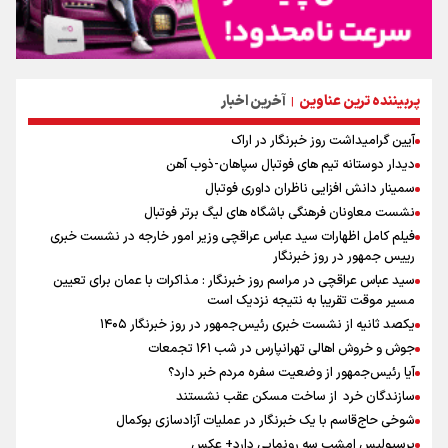
پربیننده ترین عناوین
آخرین اخبار
|
آیین گرامیداشت روز خبرنگار در اراک
دیدار دوستانه تیم های فوتبال سپاهان-ذوب آهن
سمینار دانش افزایی ناظران داوری فوتبال
نشست معاونان فرهنگی باشگاه های لیگ برتر فوتبال
فیلم کامل اظهارات سید عباس عراقچی وزیر امور خارجه در نشست خبری
رییس جمهور در روز خبرنگار
سید عباس عراقچی در مراسم روز خبرنگار : مذاکرات با عمان برای تعیین
مسیر موقت تقریبا به نتیجه نزدیک است
یکصد ثانیه از نشست خبری رئیس‌جمهور در روز خبرنگار ۱۴۰۵
جوش و خروش اهالی تهرانپارس در شب ۱۶۱ تجمعات
آیا رئیس‌جمهور از وضعیت سفره مردم خبر دارد؟
سازندگان خرد از ساخت مسکن عقب نشستند
شوخی حاج‌قاسم با یک خبرنگار در عملیات آزادسازی بوکمال
پرسپولیس امشب سه رونمایی دارد+ عکس