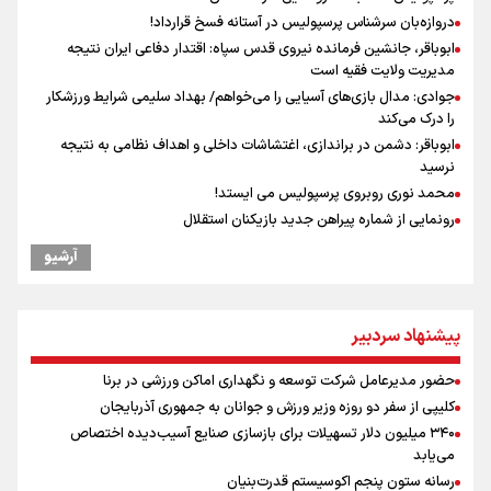
دروازه‌بان سرشناس پرسپولیس در آستانه فسخ قرارداد!
ابوباقر، جانشین فرمانده نیروی قدس سپاه: اقتدار دفاعی ایران نتیجه
مدیریت ولایت فقیه است
جوادی: مدال بازی‌های آسیایی را می‌خواهم/ بهداد سلیمی شرایط ورزشکار
را درک می‌کند
ابوباقر: دشمن در براندازی، اغتشاشات داخلی و اهداف نظامی به نتیجه
نرسید
محمد نوری روبروی پرسپولیس می ایستد!
رونمایی از شماره پیراهن جدید بازیکنان استقلال
رهبر شهید انقلاب: آمریکایی‌ها صدها هزار نفر را با بمب اتم کشتند بدون
آرشیو
هیچ استدلالی!
مراسم گرامیداشت روز خبرنگار
گرامیداشت روز خبرنگار در شیراز
پیشنهاد سردبیر
گرامیداشت روز خبرنگار
سخنگوی سپاه: بازگشایی تنگۀ هرمز منوط به پذیرش شروط ایران از سوی
حضور مدیرعامل شرکت توسعه و نگهداری اماکن ورزشی در برنا
آمریکاست و ارتباطی به مذاکرات ایران و عمان ندارد
کلیپی از سفر دو روزه وزیر ورزش و جوانان به جمهوری آذربایجان
ونس: در حال کار بر روی ایجاد یک سیستم ناوبری امن هستیم
۳۴۰ میلیون دلار تسهیلات برای بازسازی صنایع آسیب‌دیده اختصاص
علی‌نژاد در مراسم انجمن ورزشی نویسان در روز خبرنگار : رسانه‌های خبری
می‌یابد
در سال گذشته تا به امروز اتفاقات بزرگی را رقم زدند
رسانه ستون پنجم اکوسیستم قدرت‌بنیان