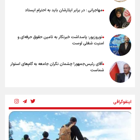
نسل دارد/ دوست دارم آرژانتین قهرمان شود
شاهرخی: اندازه داشته‌هایمان از بازار جام جهانی برداشت کردیم/ دودستی
مهاجرانی : در برابر ایثارشان باید به احترام ایستاد
سرنوشت صعود را به تیم‌های دیگر سپردیم
عالمی: جام جهانی از مرحله حذفی جان گرفت/ درباره شیوه بازی تیم ملی
نقد وجود دارد
نوروزپور: پاسداشت خبرنگار به تامین حقوق حرفه‌ای و
امنیت شغلی اوست
آقای رئیس‌جمهور! چشمان نگران جامعه به گام‌های استوار
شماست
چرخه تندروی در برابر آرمان مشروطه
اینفوگرافی
بنزین؛ تدبیری برای حفظ امنیت انرژی