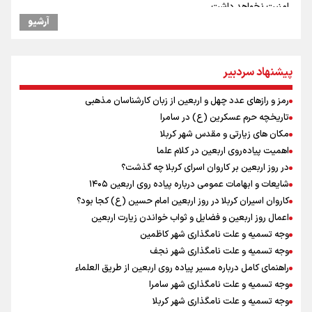
امنیت نخواهد داشت
آرشیو
مستمری مددجویان کفاف زندگی را نمی‌دهد / حمایت از ۱۹هزار زن‌
سرپرست خانوار
فیدان: حماس به تعهدات خود عمل کرد، امّا اسرائیل برنامه‌ای برای صلح
ندارد
پیشنهاد سردبیر
نشست وزیران خارجه مصر، ترکیه، پاکستان و عربستان با محوریت تحولات
منطقه
رمز و رازهای عدد چهل و اربعین از زبان کارشناسان مذهبی
ارائه بیش از ۲ میلیون خدمات بهداشتی-درمانی به زائران اربعین
تاریخچه حرم عسکرین (ع) در سامرا
معاون وزیر خارجه : مذاکره نه معجزه است و نه خیانت
مکان های زیارتی و مقدس شهر کربلا
پخش قسمت اول گفت‌وگوی رئیس‌جمهور بعد از خبر ۲۲
اهمیت پیاده‌روی اربعین در کلام علما
ازهوش مصنوعی تا طلای مجازی/ شجیع: با نگاه بدبینانه هم نتایج هانگژو
در روز اربعین بر کاروان اسرای کربلا چه گذشت؟
را در ناگویا تکرار می‌کنیم+ فیلم
شایعات و ابهامات عمومی درباره پیاده روی اربعین ۱۴۰۵
ارتش در آمادگی کامل قرار دارد/ توان رزم ارتش بی وقفه در حال ارتقا است
کاروان اسیران کربلا در روز اربعین امام حسین (ع) کجا بود؟
ونس: ایرانی‌ها مذاکره‌کنندگان سرسختی هستند
اعمال روز اربعین و فضایل و ثواب خواندن زیارت اربعین
وجه تسمیه و علت نامگذاری شهر کاظمین
وجه تسمیه و علت نامگذاری شهر نجف
راهنمای کامل درباره مسیر پیاده روی اربعین از طریق العلماء
وجه تسمیه و علت نامگذاری شهر سامرا
وجه تسمیه و علت نامگذاری شهر کربلا