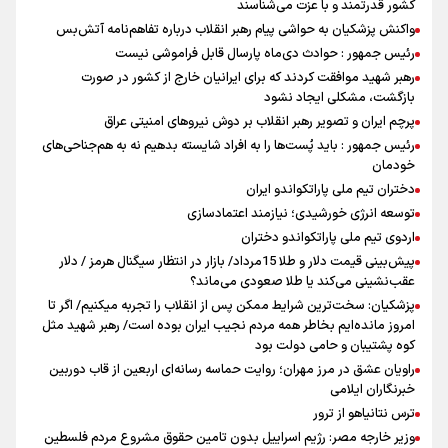
کشور قدرتمند و با عزت می‌شناسند
واکنش پزشکیان به حواشی پیام رهبر انقلاب درباره تفاهم‌نامه آتش‌بس
رئیس جمهور : حوادث دی‌ماه پارسال قابل فراموشی نیست
رهبر شهید موافقت کردند که برای ایرانیان خارج از کشور در صورت
بازگشت، مشکلی ایجاد نشود
پرچم ایران و تصویر رهبر انقلاب بر دوش نیروهای امنیتی عراق
رئیس جمهور : باید پُست‌ها را به افراد شایسته بدهیم نه به هم‌جناحی‌های
خودمان
دختران تیم ملی پاراتکواندو ایران
توسعه انرژی خورشیدی؛ نیازمند اعتمادسازی
اردوی تیم ملی پاراتکواندو دختران
پیش‌بینی قیمت دلار و طلا 15مرداد/ بازار در انتظار سیگنال هرمز / دلار
عقب‌نشینی می‌کند یا طلا صعودی می‌ماند؟
پزشکیان: سخت‌ترین شرایط ممکن پس از انقلاب را تجربه میکنیم/ اگر تا
امروز مانده‌ایم بخاطر همه‌ مردم نجیب ایران بوده است/ رهبر شهید مثل
کوه پشتیبان و حامی دولت بود
راویان عشق در مرز مهران؛ روایت حماسه‌ رسانه‌ای اربعین از قاب دوربین
خبرنگاران ایلامی
ترس نتانیاهو از ترور
وزیر خارجه مصر: رژیم اسراییل بدون تامین حقوق مشروع مردم فلسطین