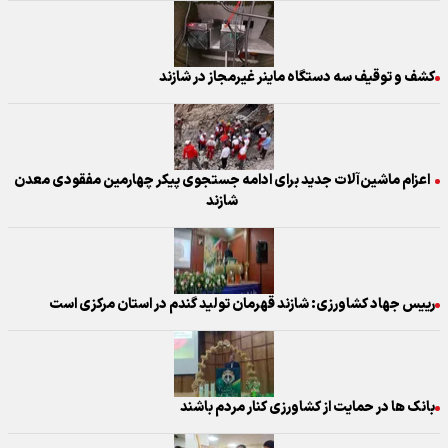
کشف و توقیف سه دستگاه ماینر غیرمجاز در شازند
اعزام ماشین‌آلات جدید برای ادامه جستجوی پیکر چهارمین مفقودی معدن
شازند
رییس جهاد کشاورزی: شازند قهرمان تولید گندم در استان مرکزی است
بانک ها در حمایت از کشاورزی کنار مردم باشند