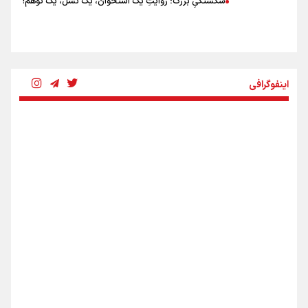
شکستگیِ بزرگ؛ روایتِ یک استخوان، یک نسل، یک توهم!
رسانه ملی و حق مردم برای شنیدن صدای رئیس‌جمهوری
اینفوگرافی
روایت ایران از کنار مردم
از طلوع خیابان‌ها تا غروب اشک
جمله‌ای که بغض چهارماهه را شکست؛ «آهای مردم، آقا از
تهران رفتند»
اینفو برنا / ۴ مسیر اصلی پیاده روی اربعین در عراق
سه حسرتی که به دلم ماند