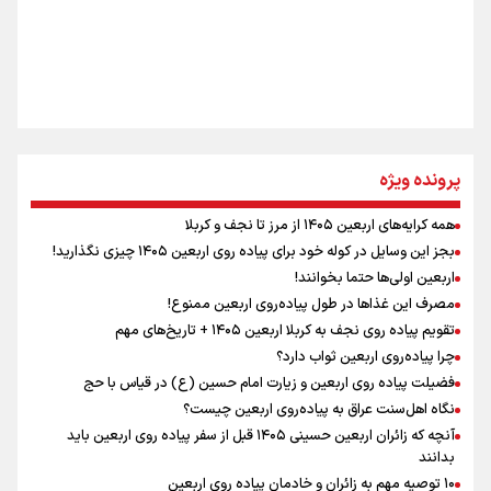
مومنِ مقتدرِ مظلوم
نگاه تمدنی رهبر شهید به فضای مجازی
پرونده ویژه
همه کرایه‌های اربعین ۱۴۰۵ از مرز تا نجف و کربلا
اینفو برنا / توصیه‌هایی طلایی برای پیاده روی اربعین
بجز این وسایل در کوله خود برای پیاده روی اربعین ۱۴۰۵ چیزی نگذارید!
رابطه کارگر و کارفرما در اندیشه رهبر شهید: از تضاد به
اربعین اولی‌ها حتما بخوانند!
زوجیت
مصرف این غذاها در طول پیاده‌روی اربعین ممنوع!
تقویم پیاده روی نجف به کربلا اربعین ۱۴۰۵ + تاریخ‌های مهم
چرا پیاده‌روی اربعین ثواب دارد؟
اقتدار علمی و استقلال ملی؛ میراث رهبر شهید که با خون
ماندگار شد
فضیلت پیاده روی اربعین و زیارت امام حسین (ع) در قیاس با حج
نگاه اهل‌سنت عراق به پیاده‌روی اربعین چیست؟
آنچه که زائران اربعین حسینی ۱۴۰۵ قبل از سفر پیاده روی اربعین باید
بدانند
۱۰ توصیه مهم به زائران و خادمان پیاده روی اربعین