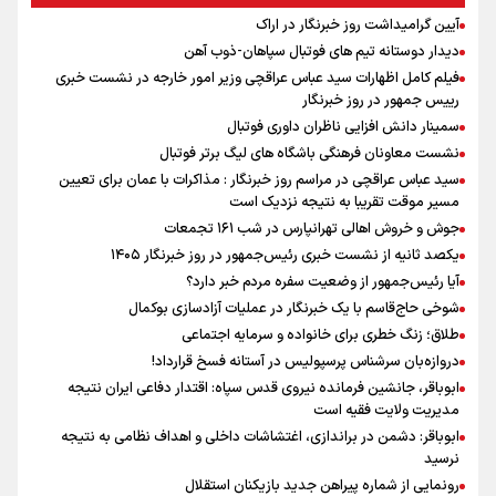
آیین گرامیداشت روز خبرنگار در اراک
دیدار دوستانه تیم های فوتبال سپاهان-ذوب آهن
فیلم کامل اظهارات سید عباس عراقچی وزیر امور خارجه در نشست خبری
رییس جمهور در روز خبرنگار
سمینار دانش افزایی ناظران داوری فوتبال
نشست معاونان فرهنگی باشگاه های لیگ برتر فوتبال
سید عباس عراقچی در مراسم روز خبرنگار : مذاکرات با عمان برای تعیین
مسیر موقت تقریبا به نتیجه نزدیک است
جوش و خروش اهالی تهرانپارس در شب ۱۶۱ تجمعات
یکصد ثانیه از نشست خبری رئیس‌جمهور در روز خبرنگار ۱۴۰۵
آیا رئیس‌جمهور از وضعیت سفره مردم خبر دارد؟
شوخی حاج‌قاسم با یک خبرنگار در عملیات آزادسازی بوکمال
طلاق؛ زنگ خطری برای خانواده و سرمایه اجتماعی
دروازه‌بان سرشناس پرسپولیس در آستانه فسخ قرارداد!
ابوباقر، جانشین فرمانده نیروی قدس سپاه: اقتدار دفاعی ایران نتیجه
مدیریت ولایت فقیه است
ابوباقر: دشمن در براندازی، اغتشاشات داخلی و اهداف نظامی به نتیجه
نرسید
رونمایی از شماره پیراهن جدید بازیکنان استقلال