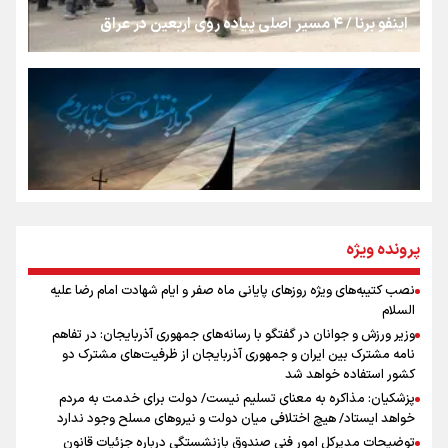
اینفو برنا / ۴ مسیر اصلی پیاده روی اربعین در عراق
رسانه ملی و حق مردم برای شنیدن صدای رئیس‌جمهوری
روایت ایران از کنار مردم
از طلوع خیابان‌ها تا غروب اشک
پرونده ویژه
نصب کتیبه‌های ویژه روزهای پایانی ماه صفر و ایام شهادت امام رضا علیه
اینفو برنا / توصیه‌هایی طلایی برای پیاده روی اربعین
السلام
جمله‌ای که بغض چهارماهه را شکست؛ «آهای مردم، آقا از
وزیر ورزش و جوانان در گفتگو با رسانه‌های جمهوری آذربایجان: در تفاهم
تهران رفتند»
نامه مشترک بین ایران و جمهوری آذربایجان از ظرفیت‌های مشترک دو
کشور استفاده خواهد شد
پزشکیان: مذاکره به معنای تسلیم نیست/ دولت برای خدمت به مردم
سه حسرتی که به دلم ماند
خواهد ایستاد/ هیچ اختلافی میان دولت و نیروهای مسلح وجود ندارد
توضیحات مدیرکل امور فنی صندوق بازنشستگی درباره جزئیات قانون