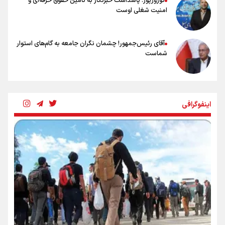
نوروزپور: پاسداشت خبرنگار به تامین حقوق حرفه‌ای و
امنیت شغلی اوست
آقای رئیس‌جمهور! چشمان نگران جامعه به گام‌های استوار
شماست
چرخه تندروی در برابر آرمان مشروطه
اینفوگرافی
بنزین؛ تدبیری برای حفظ امنیت انرژی
«هورامان»؛ میراثی که جهان را شیفته کرد
شکستگیِ بزرگ؛ روایتِ یک استخوان، یک نسل، یک توهم!