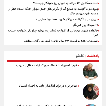
علت نامگذاری ۱۷ مرداد به عنوان روز خبرنگار چیست؟
ورود مواد آلاینده به منابع آب از نگرانی‌های جدی دوران جنگ است/ خطر از
دست رفتن باروری خاک
مروری بر زندگینامه خبرنگار شهید «محمود صارمی»
۱۷ مرداد؛ روز خبرنگار
خانواده شهید لاریجانی: از اظهارات شتاب‌زده درباره چگونگی شهادت اجتناب
کنید
اشک‌های CR7 به قیمت ۲۳ سال تلاش؛ گریه نکن آقای رونالدو
حیدری: افزایش تیم‌های جام جهانی هم سود داشت و هم ضرر/ تیم ملی در
جام جهانی مردود نشد
یادداشت
گفتگو
|
تلاش مدام برای زنده نگه داشتن هنر ایرانی
نصرتی: پاسخ بیرانوند سنخیتی با صحبت‌های علی دایی نداشت/
شهید نصیرزاده؛ فرمانده‌ای که آینده دفاع را می‌دید
ملی‌پوشان نباید از خودشان تعریف کنند!
خلعتبری: جای دو سه نفر در جام جهانی خالی بود/ تیم ملی نیاز به تغییر
نسل دارد/ دوست دارم آرژانتین قهرمان شود
شاهرخی: اندازه داشته‌هایمان از بازار جام جهانی برداشت کردیم/ دودستی
مهاجرانی : در برابر ایثارشان باید به احترام ایستاد
سرنوشت صعود را به تیم‌های دیگر سپردیم
عالمی: جام جهانی از مرحله حذفی جان گرفت/ درباره شیوه بازی تیم ملی
نقد وجود دارد