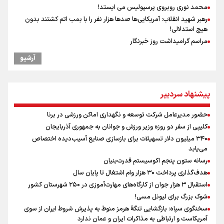
محمد نوری روبروی پرسپولیس می ایستد!
رهبر شهید انقلاب: آمریکایی‌ها صدها هزار نفر را با بمب اتم کشتند بدون
هیچ استدلالی!
مراسم گرامیداشت روز خبرنگار
سخنگوی سپاه: بازگشایی تنگۀ هرمز منوط به پذیرش شروط ایران از سوی
آرشیو
آمریکاست و ارتباطی به مذاکرات ایران و عمان ندارد
ونس: در حال کار بر روی ایجاد یک سیستم ناوبری امن هستیم
علی‌نژاد در مراسم انجمن ورزشی نویسان در روز خبرنگار : رسانه‌های خبری
پیشنهاد سردبیر
در سال گذشته تا به امروز اتفاقات بزرگی را رقم زدند
سیدمناف هاشمی در مراسم انجمن ورزشی نویسان : قدردان زحمات اهالی
حضور مدیرعامل شرکت توسعه و نگهداری اماکن ورزشی در برنا
رسانه به ویژه ورزشی نویسان هستیم
کلیپی از سفر دو روزه وزیر ورزش و جوانان به جمهوری آذربایجان
فوران یک آتشفشان قدرتمند در جنوب غربی کلمبیا
۳۴۰ میلیون دلار تسهیلات برای بازسازی صنایع آسیب‌دیده اختصاص
سیمئونه درهای انتقال آلوارز به بارسلونا را بست
می‌یابد
حضور مدیرعامل شرکت توسعه و نگهداری اماکن ورزشی در برنا
رسانه ستون پنجم اکوسیستم قدرت‌بنیان
هدف‌گذاری پرداخت ۳۰ هزار وام اشتغال تا پایان سال
استقبال ۳ هزار جوان از کارگاه‌های مهارت‌آموزی در ۲۵۰ شهرستان کشور
شوک بزرگ برای لیونل مسی!
سخنگوی سپاه: بازگشایی تنگۀ هرمز منوط به پذیرش شروط ایران از سوی
آمریکاست و ارتباطی به مذاکرات ایران و عمان ندارد