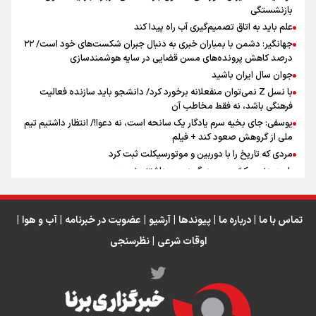
بازنشستگی
علم باید به اتاق تصمیم‌گیری آب راه پیدا کند
جهانگیر: دشمن با بمباران خبری به دنبال جبران شکست‌های خود است/ ۲۲
درصد کاهش پرونده‌های مسن قضایی در سایه هوشمندسازی
اینفو برنا / جدول کامل فاصله مرز شلمچه تا شهرهای زیارتی
جوان سال ایران باشید
عراق
با نسل Z نمی‌توان منفعلانه برخورد کرد/ دانشجو باید سازنده فعالیت
فرهنگی باشد، نه فقط مخاطب آن
یوسفی: جای بخیه سرم یادگار یک سانحه است، نه دعوا!/ انتظار داشتیم تیم
ملی از گروهش صعود کند + فیلم
مردی که تاریخ را با دوربین و موتورسیکلت ثبت کرد
رابرت دنیرو: کشور من دیگر دوست‌داشتنی نیست
دبیر فدراسیون بولینگ و بیلیارد: از رسانه ملی انتظار حمایت داریم/ در
انتظار حضور تیم‌های بزرگ مثل استقلال در لیگ هستیم
تورم ۵۸ درصدی معدن / وقتی هزینه استخراج از توان قیمت‌گذاری سبقت
تماس با ما
|
درباره ما
|
پیوندها
|
آرشیو
|
عضویت در خبرنامه
|
آب و هوا
|
می‌گیرد/ رشد ۳۰۰ تا ۴۰۰ درصدی مواد ناریه
اوقات شرعی
|
نظرسنجی
اینفو برنا/ میزان مالیات بر ارزش افزوده چقدر است؟