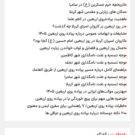
تاریخچه حرم عسکرین (ع) در سامرا
مستمری مددجویان کفاف زندگی را نمی‌دهد / حمایت از ۱۹هزار زن‌
مکان های زیارتی و مقدس شهر کربلا
سرپرست خانوار
اهمیت پیاده‌روی اربعین در کلام علما
نشست وزیران خارجه مصر، ترکیه، پاکستان و عربستان با محوریت تحولات
منطقه
در روز اربعین بر کاروان اسرای کربلا چه گذشت؟
فیدان: حماس به تعهدات خود عمل کرد، امّا اسرائیل برنامه‌ای برای صلح
شایعات و ابهامات عمومی درباره پیاده روی اربعین ۱۴۰۵
ندارد
کاروان اسیران کربلا در روز اربعین امام حسین (ع) کجا بود؟
ارائه بیش از ۲ میلیون خدمات بهداشتی-درمانی به زائران اربعین
اعمال روز اربعین و فضایل و ثواب خواندن زیارت اربعین
وجه تسمیه و علت نامگذاری شهر کاظمین
وجه تسمیه و علت نامگذاری شهر نجف
راهنمای کامل درباره مسیر پیاده روی اربعین از طریق العلماء
وجه تسمیه و علت نامگذاری شهر سامرا
وجه تسمیه و علت نامگذاری شهر کربلا
بهترین موکب‌های ایرانی در پیاده روی اربعین ۱۴۰۵
توصیه هایی مهم برای پیچ خوردگی پا در پیاده روی اربعین
خطرات پیاده روی اربعین/ ۷ راهنمایی برای سفری ایمن و معنوی
۲۰ نکته دوستانه درباره پیاده روی اربعین و عراقی ها
بهترین ذکر در پیاده‌روی اربعین چیست؟
۸۰ توصیه کاربردی برای ۸۰ کیلومتر پیاده روی اربعین
یادداشت
گفتگو
توصیه های کاربردی برای زائران در پیاده روی اربعین
|