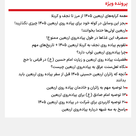
نگاه تمدنی رهبر شهید به فضای مجازی
پرونده ویژه
همه کرایه‌های اربعین ۱۴۰۵ از مرز تا نجف و کربلا
اینفو برنا / توصیه‌هایی طلایی برای پیاده روی اربعین
بجز این وسایل در کوله خود برای پیاده روی اربعین ۱۴۰۵ چیزی نگذارید!
رابطه کارگر و کارفرما در اندیشه رهبر شهید: از تضاد به
اربعین اولی‌ها حتما بخوانند!
زوجیت
مصرف این غذاها در طول پیاده‌روی اربعین ممنوع!
تقویم پیاده روی نجف به کربلا اربعین ۱۴۰۵ + تاریخ‌های مهم
چرا پیاده‌روی اربعین ثواب دارد؟
اقتدار علمی و استقلال ملی؛ میراث رهبر شهید که با خون
ماندگار شد
فضیلت پیاده روی اربعین و زیارت امام حسین (ع) در قیاس با حج
نگاه اهل‌سنت عراق به پیاده‌روی اربعین چیست؟
آنچه که زائران اربعین حسینی ۱۴۰۵ قبل از سفر پیاده روی اربعین باید
بدانند
۱۰ توصیه مهم به زائران و خادمان پیاده روی اربعین
اینفو برنا / جدول کامل فاصله مرز شلمچه تا شهرهای زیارتی
۱۳ توصیه امام صادق (ع) برای پیاده‌روی اربعین
۲۰ توصیه کاربردی برای شرکت در پیاده روی اربعین ۱۴۰۵
عراق
پاسخ به سه‌ شبهه درباره پیاده‌روی اربعین
تماس با ما
|
درباره ما
|
پیوندها
|
آرشیو
|
عضویت در خبرنامه
|
آب و هوا
|