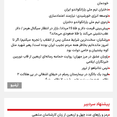
خودمان
دختران تیم ملی پاراتکواندو ایران
توسعه انرژی خورشیدی؛ نیازمند اعتمادسازی
اردوی تیم ملی پاراتکواندو دختران
پیش‌بینی قیمت دلار و طلا 15مرداد/ بازار در انتظار سیگنال هرمز / دلار
عقب‌نشینی می‌کند یا طلا صعودی می‌ماند؟
پزشکیان: سخت‌ترین شرایط ممکن پس از انقلاب را تجربه میکنیم/ اگر تا
امروز مانده‌ایم بخاطر همه‌ مردم نجیب ایران بوده است/ رهبر شهید مثل
کوه پشتیبان و حامی دولت بود
راویان عشق در مرز مهران؛ روایت حماسه‌ رسانه‌ای اربعین از قاب دوربین
خبرنگاران ایلامی
ترس نتانیاهو از ترور
فرود یک بالگرد در بیمارستان رمبام در حیفای اشغالی در پی هلاکت ۲
نظامی صهیونیست و زخمی شدن ۷ نظامی دیگر
آرشیو
ارتش صهیونیستی زمین‌های کشاورزی در جنوب لبنان را به آتش کشید
چه کسی باید قیمت‌ها را تعیین کند؟
بازگشت روان دو میلیون و هشتصد هزار زائر اربعین از مرزهای شش‌گانه
پیشنهاد سردبیر
ایران آقای بلامنازع تنگه هرمز
وزیر خارجه مصر: رژیم اسراییل بدون تامین حقوق مشروع مردم فلسطین
رمز و رازهای عدد چهل و اربعین از زبان کارشناسان مذهبی
امنیت نخواهد داشت