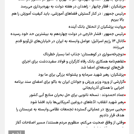
پزشکیان : قطار چابهار - زاهدان در هفته دولت به بهره‌برداری می‌رسد
رئیس جمهور : در کنار گسترش فضاهای آموزشی، باید کیفیت آموزش را هم
بالا ببریم
روایت پزشکیان از انحلال بانک آینده
رئیس جمهور : فشار خارجی در دولت چهاردهم به بیشترین حد خود رسیده
کانال ۱۴ رژیم اسرائیل: عوامل وابسته به ایران در خیابان‌های تل‌آویو قدم
می‌زنند
دوچرخه‌سواری در کوهستان؛ جذاب اما بسیار خطرناک
تفاهم‌نامه همکاری بانک رفاه کارگران و فولاد سفیددشت برای اجرای
طرح‌های توسعه‌ای امضا شد
پزشکیان: رهبر شهید سرمایه و پشتوانه بزرگی برای ما بود
گزارشی از ورود وزیر ورزش و جوانان ایران به باکو برای امضای سند برنامه
اجرایی با همتای آذربایجانی
عماد احمدوند : نسخه نانویی برای حل بحران منابع آبی کشور
رهبر شهید انقلاب: ادّعاهای دروغین آمریکایی‌ها باید افشا شود
یحیی سریع: در عملیاتی گسترده تجمعات نظامی وابسته به عربستان را
هدف قرار دادیم
وقتی از وفاق صحبت می‌کنم، منظورم مردم هستند/ مسیر اصلاحات آغاز
شده و متوقف نخواهد شد
آرشیو