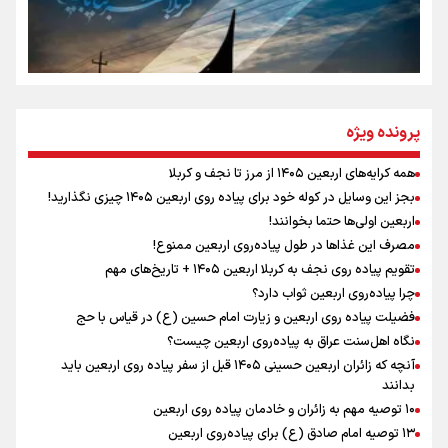
سه حسرتی که به دلم ماند
مومنِ مقتدرِ مظلوم
پرونده ویژه
همه کرایه‌های اربعین ۱۴۰۵ از مرز تا نجف و کربلا
اینفو برنا / توصیه‌هایی طلایی برای پیاده روی اربعین
بجز این وسایل در کوله خود برای پیاده روی اربعین ۱۴۰۵ چیزی نگذارید!
نگاه تمدنی رهبر شهید به فضای مجازی
اربعین اولی‌ها حتما بخوانند!
مصرف این غذاها در طول پیاده‌روی اربعین ممنوع!
تقویم پیاده روی نجف به کربلا اربعین ۱۴۰۵ + تاریخ‌های مهم
چرا پیاده‌روی اربعین ثواب دارد؟
رابطه کارگر و کارفرما در اندیشه رهبر شهید: از تضاد به
زوجیت
فضیلت پیاده روی اربعین و زیارت امام حسین (ع) در قیاس با حج
نگاه اهل‌سنت عراق به پیاده‌روی اربعین چیست؟
آنچه که زائران اربعین حسینی ۱۴۰۵ قبل از سفر پیاده روی اربعین باید
بدانند
۱۰ توصیه مهم به زائران و خادمان پیاده روی اربعین
اینفو برنا / جدول کامل فاصله مرز شلمچه تا شهرهای زیارتی
۱۳ توصیه امام صادق (ع) برای پیاده‌روی اربعین