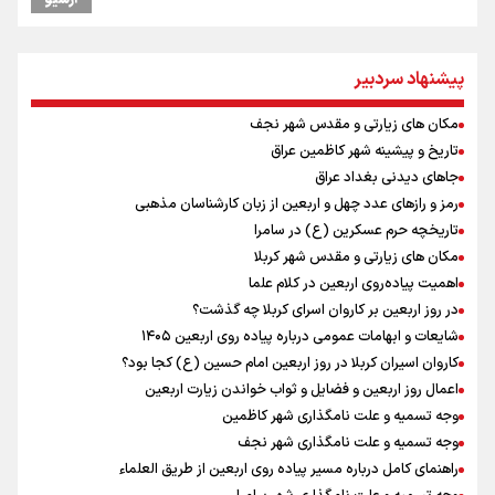
استاندار خوزستان: دو میلیون و ۱۷۰ هزار تردد در مرزهای شلمچه و چذابه
ثبت شد / برپایی هزار موکب در خوزستان و ۱۰۰ موکب در مسیر نجف تا
کربلا
پیشنهاد سردبیر
جابجایی مرکز ثقل اقتصاد جهان انجام شد/ فرصت طلایی برای اقتصاد
ایران +نمودار
مکان های زیارتی و مقدس شهر نجف
امیررضا غلامی، ملی پوش تکواندو : تمرکزم روی مسابقات پاکستان است نه
بازی های آسیایی
تاریخ و پیشینه شهر کاظمین عراق
کانادا دو مظنون تیراندازی در نزدیکی کنسولگری آمریکا را بازداشت کرد
جاهای دیدنی بغداد عراق
رادین زینالی، ملی پوش تکواندو : قدم به قدم تلاش می کنم تا به طلای
رمز و رازهای عدد چهل و اربعین از زبان کارشناسان مذهبی
المپیک برسم
تاریخچه حرم عسکرین (ع) در سامرا
اردوی تیم ملی تکواندو
مکان های زیارتی و مقدس شهر کربلا
در ادامه سیاست جوان‌گرایی در پرسپولیس؛ ستاره‌های امید به بزرگسالان
اهمیت پیاده‌روی اربعین در کلام علما
اضافه شدند
در روز اربعین بر کاروان اسرای کربلا چه گذشت؟
نصیری: امیدوارم با خوشرنگ‌ترین مدال‌ها به ایران برگردیم/ حضور شهاب
شایعات و ابهامات عمومی درباره پیاده روی اربعین ۱۴۰۵
حسینی در اردو به تیم انگیزه می‌دهد/ امیدوارم پرسپولیس فصل موفقی
کاروان اسیران کربلا در روز اربعین امام حسین (ع) کجا بود؟
داشته باشد
اعمال روز اربعین و فضایل و ثواب خواندن زیارت اربعین
وجه تسمیه و علت نامگذاری شهر کاظمین
وجه تسمیه و علت نامگذاری شهر نجف
راهنمای کامل درباره مسیر پیاده روی اربعین از طریق العلماء