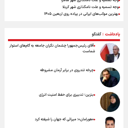
وجه تسمیه و علت نامگذاری شهر سامرا
وجه تسمیه و علت نامگذاری شهر کربلا
بهترین موکب‌های ایرانی در پیاده روی اربعین ۱۴۰۵
توصیه هایی مهم برای پیچ خوردگی پا در پیاده روی اربعین
خطرات پیاده روی اربعین/ ۷ راهنمایی برای سفری ایمن و معنوی
یادداشت
گفتگو
۲۰ نکته دوستانه درباره پیاده روی اربعین و عراقی ها
|
آقای رئیس‌جمهور! چشمان نگران جامعه به گام‌های استوار
شماست
چرخه تندروی در برابر آرمان مشروطه
بنزین؛ تدبیری برای حفظ امنیت انرژی
«هورامان»؛ میراثی که جهان را شیفته کرد