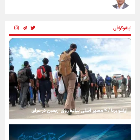
شکستگیِ بزرگ؛ روایتِ یک استخوان، یک نسل، یک توهم!
اینفوگرافی
رسانه ملی و حق مردم برای شنیدن صدای رئیس‌جمهوری
روایت ایران از کنار مردم
از طلوع خیابان‌ها تا غروب اشک
اینفو برنا / ۴ مسیر اصلی پیاده روی اربعین در عراق
جمله‌ای که بغض چهارماهه را شکست؛ «آهای مردم، آقا از
تهران رفتند»