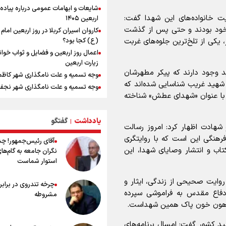
شایعات و ابهامات عمومی درباره پیاده
جابجایی مرکز ثقل اقتصاد جهان انجام
یت خانواده‌های این شهدا گفت:
اربعین ۱۴۰۵
فرصت طلایی برای اقتصاد ایران +نمود
ن خود بودند و حتی پس از گذشت
کاروان اسیران کربلا در روز اربعین اما
امیررضا غلامی، ملی پوش تکواندو : تم
، یکی از تلخ‌ترین جلوه‌های غربت
(ع) کجا بود؟
روی مسابقات پاکستان است نه بازی ه
اعمال روز اربعین و فضایل و ثواب خوا
آسیایی
زیارت اربعین
کانادا دو مظنون تیراندازی در نزدیکی
 وجود دارند که پیکر مطهرشان
وجه تسمیه و علت نامگذاری شهر کاظ
کنسولگری آمریکا را بازداشت کرد
وز به وطن بازنگشته است و در استان قزوین نیز ۷۵ شهید غریب شناسایی شده‌اند که
وجه تسمیه و علت نامگذاری شهر نجف
رادین زینالی، ملی پوش تکواندو : قدم 
ت، با عنوان «شهدای عطش» شناخته
تلاش می کنم تا به طلای المپیک برسم
راهنمای کامل درباره مسیر پیاده روی ا
از طریق العلماء
نصیری: امیدوارم با خوشرنگ‌ترین مدال‌
ایران برگردیم/ حضور شهاب حسینی در ا
یادداشت
گفتگو
وجه تسمیه و علت نامگذاری شهر سامر
|
 شهادت اظهار کرد: امروز رسالت
تیم انگیزه می‌دهد/ امیدوارم پرسپولی
وجه تسمیه و علت نامگذاری شهر کربلا
 فرهنگی این است که با روایتگری
فصل موفقی داشته باشد
آقای رئیس‌جمهور! چ
بهترین موکب‌های ایرانی در پیاده روی 
تاب و انتشار وصایای شهدا، این
نگران جامعه به گام‌ها
اردوی تیم ملی تکواندو
۱۴۰۵
استوار شماست
دانیال شه‌بخش: اردوی ازبکستان کیفی
توصیه هایی مهم برای پیچ خوردگی پا د
تیم ملی را بالا برد/ برای مدال ناگویا با
پیاده روی اربعین
 روایت صحیحی از زندگی، ایثار و
قهرمانان جهان و المپیک را شکست ده
چرخه تندروی در برابر 
خطرات پیاده روی اربعین/ ۷ را
دفاع مقدس به فراموشی سپرده
مشروطه
سفری ایمن و معنوی
مرهون خون پاک همین شهداست.
۲۰ نکته دوستانه درباره پیاده روی اربع
عراقی ها
ید کشور گفت: امسال برنامه‌های