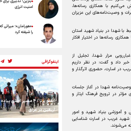
بنزین؛ تدبیری برای 
 می‌کنیم با همکاری رسانه‌ها،
امنیت انرژی
رات و وصیت‌نامه‌های این عزیزان
«هورامان»؛ میراثی که
ن کتاب و آثار مرتبط با شهدا در بنیاد شهید استان
را شیفته کرد
مکاری رسانه‌ها در اختیار افکار
شکستگیِ بزرگ؛ روایت
بارروبی مزار شهدا، تجلیل از
استخوان، یک نسل، ی
اینفوگرافی
 خبر داد و گفت: در نظر داریم
توهم!
یب در اسارت، حضوری اثرگذار و
رسانه ملی و حق مردم
شنیدن صدای رئیس‌ج
وصیت‌نامه شهدا در آغاز جلسات
ای مؤثر در ترویج فرهنگ ایثار و
اینفو برنا / ۴ مسیر اصلی پیا
روایت ایران از کنار مر
اربعین در عراق
 و آموزشی بنیاد شهید و امور
یثارگران استان قزوین اظهار کرد: در استان قزوین ۷۵ شهید غریب در اسارت شناسایی
از طلوع خیابان‌ها تا 