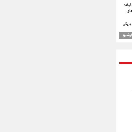
فولاد
‌ای
بزرگی
آرشیو
ن به
 همتای
ردم
توقف
ستان: دو میلیون و ۱۷۰ هزار تردد
رپایی
۱۰۰ موکب در مسیر
عات
 دادیم