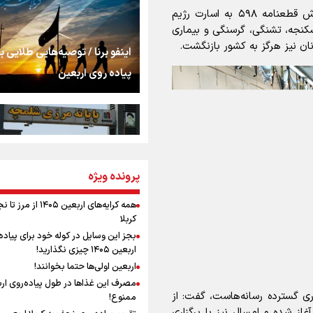
اشک
وی افزود: این شهدا در سال ۱۳۶۷ و همزمان با پذیرش قطعنامه ۵۹۸ به اسارت رژیم
نجه، تشنگی، گرسنگی و بیماری
ان نیز هرگز به کشور بازنگشت.
جمله‌ای که بغض چها
اینفو برنا / توصیه‌هایی طلایی ب
را شکست؛ «آهای مردم، 
پیاده روی اربعین
تهران رفتند»
سه حسرتی که به دلم 
مومنِ مقتدرِ مظلوم
پرونده ویژه
اینفو برنا / جدول کامل فاصله م
شلمچه تا شهرهای زیارتی عراق
همه کرایه‌های اربعین ۱۴۰۵ از 
کربلا
نگاه تمدنی رهبر شهید
بجز این وسایل در کوله خود برای پیاده
فضای مجازی
اربعین ۱۴۰۵ چیزی نگذارید!
اربعین اولی‌ها حتما بخوانند!
مصرف این غذاها در طول پیاده‌روی ار
رابطه کارگر و کارفرما د
ری گسترده رسانه‌هاست، گفت: از
ممنوع!
اینفو برنا/ میزان مالیات بر ارزش
اندیشه رهبر شهید: از 
از شده و امسال نیز با برگزاری