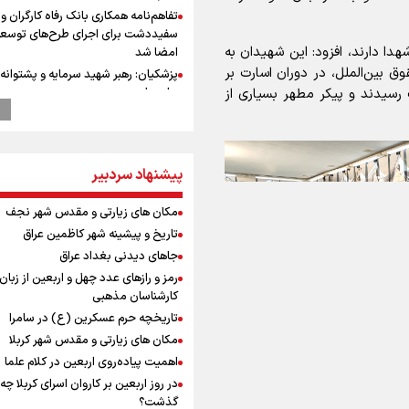
تفاهم‌نامه همکاری بانک رفاه کارگران و 
سفیددشت برای اجرای طرح‌های توسعه
هدا دارند، افزود: این شهیدان به
امضا شد
ق بین‌الملل، در دوران اسارت بر
پزشکیان: رهبر شهید سرمایه و پشتوانه 
برای ما بود
سیدند و پیکر مطهر بسیاری از
گزارشی از ورود وزیر ورزش و جوانان ایرا
باکو برای امضای سند برنامه اجرایی با
آذربایجانی
پیشنهاد سردبیر
وقتی از وفاق صحبت می‌کنم، منظورم م
هستند/ مسیر اصلاحات آغاز شده و م
نخواهد شد
مکان های زیارتی و مقدس شهر نجف
عماد احمدوند : نسخه نانویی برای حل
تاریخ و پیشینه شهر کاظمین عراق
بحران منابع آبی کشور
جاهای دیدنی بغداد عراق
رهبر شهید انقلاب: ادّعاهای دروغین
رمز و رازهای عدد چهل و اربعین از زبان
آمریکایی‌ها باید افشا شود
کارشناسان مذهبی
استاندار خوز
تاریخچه حرم عسکرین (ع) در سامرا
در مرزهای شلمچه و چذابه ثبت شد / ب
مکان های زیارتی و مقدس شهر کربلا
هزار موکب در خوزستان و 
اهمیت پیاده‌روی اربعین در کلام علما
نجف تا کربلا
در روز اربعین بر کاروان اسرای کربلا چه
یحیی سریع: در عملیاتی گسترده تجم
گذشت؟
نظامی وابسته به عربستان را هدف قرار