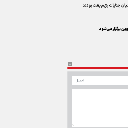
یان جنایات رژیم بعث بودند
اینفو برنا/ درخشش سفیران اقتد
در بازی‌های همبستگی کشورها
اسلامی
ین برگزار می‌شود
اینفوبرنا/ دستاوردهای وزارت 
و جوانان در توسعه ورزش بانوان
اینفو برنا/ عملکرد دختران ایران 
بازی‌های آسیایی جوانان ۲۰۲۵