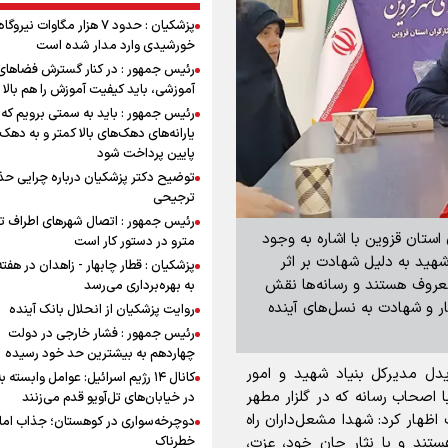
پزشکیان : حدود ۷ هزار مگاوات نیرو
خورشیدی وارد مدار شده است
رئیس جمهور : در کنار گسترش فضاهای
آموزشی، باید کیفیت آموزش را هم بالا ب
رئیس جمهور : باید به سمتی برویم که
یارانه‌های دهک‌های بالا کمتر و به دهک
پایین پرداخت شود
توضیح دکتر پزشکیان درباره چرایی حذ
ترجیحی
رئیس جمهور : اتصال شهرهای اطراف ته
ن استان قزوین با اشاره به وجود
مترو در دستور کار است
شهید غریب در این استان، گفت: از این تعداد، ۳۵ شهید به دلیل شهادت بر اثر
پزشکیان : قطار چابهار - زاهدان در هفت
عروف هستند و رسانه‌ها نقش
به بهره‌برداری می‌رسد
ر و شهادت به نسل‌های آینده
روایت پزشکیان از انحلال بانک آینده
رئیس جمهور : فشار خارجی در دولت
چهاردهم به بیشترین حد خود رسیده
ویدل مدیرکل بنیاد شهید و امور
کانال ۱۴ رژیم اسرائیل: عوامل وابسته ب
 اصحاب رسانه که در گلزار مطهر
در خیابان‌های تل‌آویو قدم می‌زنند
اظهار کرد: شهدا مشعل‌داران راه
دوچرخه‌سواری در کوهستان؛ جذاب اما 
خطرناک
ستند و با نثار جان خود، عزت،