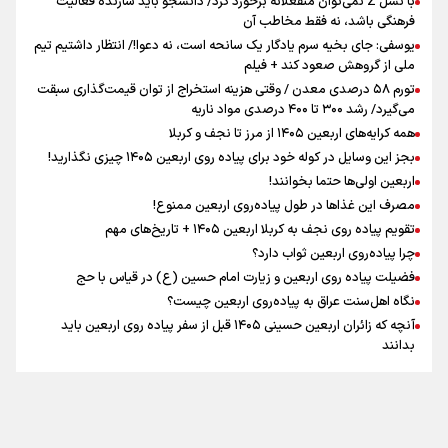
با نسل Z نمی‌توان منفعلانه برخورد کرد/ دانشجو باید سازنده فعالیت
سه حسرتی که به دلم ماند
فرهنگی باشد، نه فقط مخاطب آن
یوسفی: جای بخیه سرم یادگار یک سانحه است، نه دعوا!/ انتظار داشتیم تیم
ملی از گروهش صعود کند + فیلم
تورم ۵۸ درصدی معدن / وقتی هزینه استخراج از توان قیمت‌گذاری سبقت
مومنِ مقتدرِ مظلوم
می‌گیرد/ رشد ۳۰۰ تا ۴۰۰ درصدی مواد ناریه
همه کرایه‌های اربعین ۱۴۰۵ از مرز تا نجف و کربلا
بجز این وسایل در کوله خود برای پیاده روی اربعین ۱۴۰۵ چیزی نگذارید!
اربعین اولی‌ها حتما بخوانند!
مصرف این غذاها در طول پیاده‌روی اربعین ممنوع!
تقویم پیاده روی نجف به کربلا اربعین ۱۴۰۵ + تاریخ‌های مهم
اینفو برنا / جدول کامل فاصله مرز شلمچه تا شهرهای زیارتی
چرا پیاده‌روی اربعین ثواب دارد؟
عراق
فضیلت پیاده روی اربعین و زیارت امام حسین (ع) در قیاس با حج
نگاه اهل‌سنت عراق به پیاده‌روی اربعین چیست؟
آنچه که زائران اربعین حسینی ۱۴۰۵ قبل از سفر پیاده روی اربعین باید
بدانند
تماس با ما
|
درباره ما
|
پیوندها
|
آرشیو
|
عضویت در خبرنامه
|
آب و هوا
|