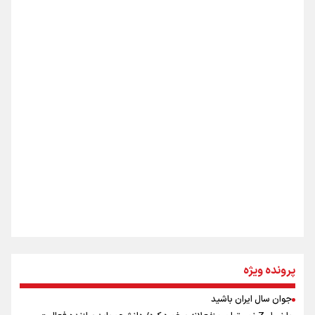
شکستگیِ بزرگ؛ روایتِ یک استخوان، یک نسل، یک توهم!
رسانه ملی و حق مردم برای شنیدن صدای رئیس‌جمهوری
اینفو برنا / ۴ مسیر اصلی پیاده روی اربعین در عراق
روایت ایران از کنار مردم
از طلوع خیابان‌ها تا غروب اشک
جمله‌ای که بغض چهارماهه را شکست؛ «آهای مردم، آقا از
پرونده ویژه
تهران رفتند»
جوان سال ایران باشید
اینفو برنا / توصیه‌هایی طلایی برای پیاده روی اربعین