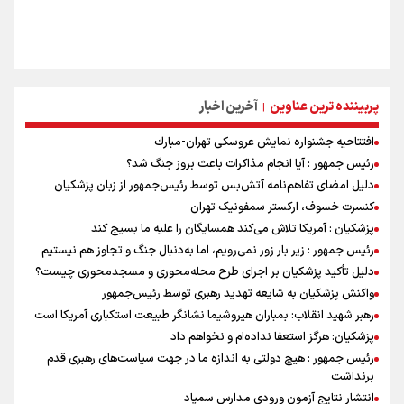
پربیننده ترین عناوین
آخرین اخبار
|
افتتاحیه جشنواره نمايش عروسكى تهران-مبارك
رئیس جمهور : آیا انجام مذاکرات باعث بروز جنگ شد؟
دلیل امضای تفاهم‌نامه آتش‌بس توسط رئیس‌جمهور از زبان پزشکیان
کنسرت خسوف، ارکستر سمفونیک تهران
پزشکیان : آمریکا تلاش می‌کند همسایگان را علیه ما بسیج کند
رئیس جمهور : زیر بار زور نمی‌رویم، اما به‌دنبال جنگ و تجاوز هم نیستیم
دلیل تأکید پزشکیان بر اجرای طرح محله‌محوری و مسجدمحوری چیست؟
واکنش پزشکیان به شایعه تهدید رهبری توسط رئیس‌جمهور
رهبر شهید انقلاب: بمباران هیروشیما نشانگر طبیعت استکباری آمریکا است
پزشکیان: هرگز استعفا نداده‌ام و نخواهم داد
رئیس جمهور : هیچ دولتی به اندازه ما در جهت سیاست‌های رهبری قدم
برنداشت
انتشار نتایج آزمون ورودی مدارس سمپاد