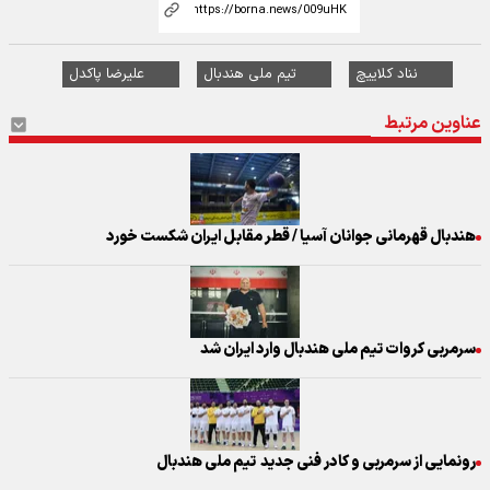
نناد کلاییچ
تیم ملی هندبال
علیرضا پاکدل
عناوین مرتبط
هندبال قهرمانی جوانان آسیا / قطر مقابل ایران شکست خورد
سرمربی کروات تیم ملی هندبال وارد ایران شد
رونمایی از سرمربی و کادر فنی جدید تیم ملی هندبال