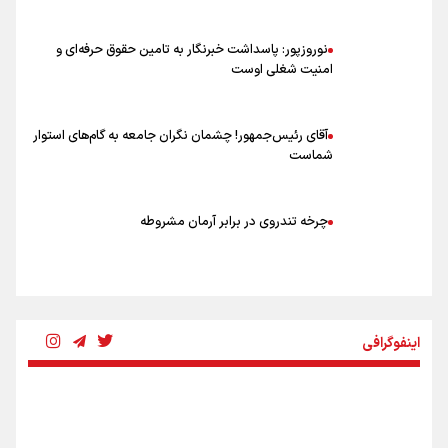
نوروزپور: پاسداشت خبرنگار به تامین حقوق حرفه‌ای و
امنیت شغلی اوست
آقای رئیس‌جمهور! چشمان نگران جامعه به گام‌های استوار
شماست
چرخه تندروی در برابر آرمان مشروطه
بنزین؛ تدبیری برای حفظ امنیت انرژی
اینفوگرافی
«هورامان»؛ میراثی که جهان را شیفته کرد