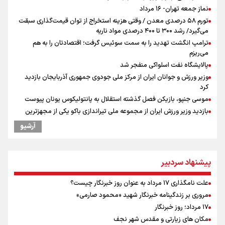
نماز جمعه تهران- ۱۶ مرداد
تورم ۵۸ درصدی معدن / وقتی هزینه استخراج از توان قیمت‌گذاری سبقت
می‌گیرد/ رشد ۳۰۰ تا ۴۰۰ درصدی مواد ناریه
ترامپ انگشت تهدید را به سمت سوئیس گرفت؛ اقتصادتان را به هم
می‌ریزم
پالایشگاه نفت اسلواکی منفجر شد
وزیر ورزش و جوانان ایران از مرکز ملی جودوی جمهوری آذربایجان بازدید
کرد
موسی جنپو، بازیکن فصل گذشته استقلال به پانتولیکوس یونان پیوست
بازدید وزیر ورزش ایران از مجموعه ملی تیراندازی باکو یکی از مجهزترین
مراکز تیراندازی منطقه
آرشیو
ورزشکاران سنگنوردی
یمن، ایستاده در برابر تحریم و تجاوز
پزشکیان: مذاکره به معنای تسلیم نیست/ دولت برای خدمت به مردم
پیشنهاد سردبیر
خواهد ایستاد/ هیچ اختلافی میان دولت و نیروهای مسلح وجود ندارد
خبر سخنگوی کمیسیون امنیت از توافق در چارچوب کلی مذاکرات ایران و
علت نامگذاری ۱۷ مرداد به عنوان روز خبرنگار چیست؟
عمان بر سر تنگه هرمز
مروری بر زندگینامه خبرنگار شهید «محمود صارمی»
خطیب جمعه تهران: دشمن شکست مفتضحانه خورده و به التماس افتاده،
۱۷ مرداد؛ روز خبرنگار
ادبیات باخت را هم بلد نیست
مکان های زیارتی و مقدس شهر نجف
پیش بینی نرخ ارز، طلا و سکه شنبه ۱۷مرداد/ طلا و دلار در آستانه یک تغییر