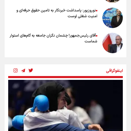
نوروزپور: پاسداشت خبرنگار به تامین حقوق حرفه‌ای و
امنیت شغلی اوست
آقای رئیس‌جمهور! چشمان نگران جامعه به گام‌های استوار
شماست
چرخه تندروی در برابر آرمان مشروطه
اینفوگرافی
بنزین؛ تدبیری برای حفظ امنیت انرژی
«هورامان»؛ میراثی که جهان را شیفته کرد