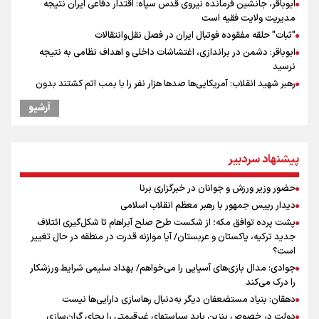
ابوباقر، جانشین فرمانده نیروی قدس سپاه: اقتدار دفاعی ایران نتیجه
مدیریت ولایت فقیه است
"ثبات" حلقه مفقوده فوتبال ایران در فصل نقل‌وانتقالات
ابوباقر: دشمن در براندازی، اغتشاشات داخلی و اهداف نظامی به نتیجه
نرسید
رهبر شهید انقلاب: آمریکایی‌ها صدها هزار نفر را با بمب اتم کشتند بدون
هیچ استدلالی!
آرشیو
گرامیداشت روز خبرنگار
مراسم گرامیداشت روز خبرنگار
گرامیداشت روز خبرنگار در شیراز
پیشنهاد سردبیر
ونس: در حال کار بر روی ایجاد یک سیستم ناوبری امن هستیم
پزشکیان‌: بهترین زمان برای دستیابی به توافق شرایط کنونی است/ در
حضور وزیر ورزش و جوانان در خبرگزاری برنا
مسیر صلح ، از حقوق ملت ایران کوتاه نمی آییم
دیدار رییس جمهور با رهبر معظم انقلاب اسلامی
پیش‌بینی قیمت طلا، سکه و دلار یکشنبه ۱۸ مرداد / دلار چه نقشه ای برای
پشت پرده توافق مکه؛ از شکست طرح صلح آبراهام تا شکل‌گیری ائتلاف
بازار دارد؟
جدید ترکیه، پاکستان و عربستان/ آیا موازنه قدرت در منطقه در حال تغییر
نشست استاندار فارس با خبرنگاران
است؟
جوادی: مدال بازی‌های آسیایی را می‌خواهم/ بهداد سلیمی شرایط ورزشکار
را درک می‌کند
دهقان: بنیاد مستضعفان دیگر به‌دنبال رهاسازی دارایی‌ها نیست
دولت در خصوص بنزین باید سیاستهای غیرقیمتی را بجای گران‌سازی