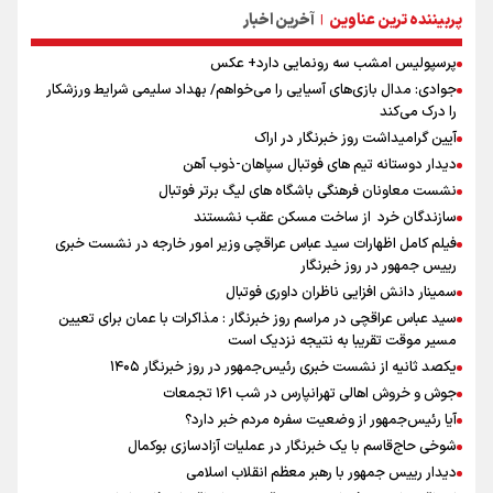
پربیننده ترین عناوین
آخرین اخبار
|
پرسپولیس امشب سه رونمایی دارد+ عکس
جوادی: مدال بازی‌های آسیایی را می‌خواهم/ بهداد سلیمی شرایط ورزشکار
را درک می‌کند
آیین گرامیداشت روز خبرنگار در اراک
دیدار دوستانه تیم های فوتبال سپاهان-ذوب آهن
نشست معاونان فرهنگی باشگاه های لیگ برتر فوتبال
سازندگان خرد از ساخت مسکن عقب نشستند
فیلم کامل اظهارات سید عباس عراقچی وزیر امور خارجه در نشست خبری
رییس جمهور در روز خبرنگار
سمینار دانش افزایی ناظران داوری فوتبال
سید عباس عراقچی در مراسم روز خبرنگار : مذاکرات با عمان برای تعیین
مسیر موقت تقریبا به نتیجه نزدیک است
یکصد ثانیه از نشست خبری رئیس‌جمهور در روز خبرنگار ۱۴۰۵
جوش و خروش اهالی تهرانپارس در شب ۱۶۱ تجمعات
آیا رئیس‌جمهور از وضعیت سفره مردم خبر دارد؟
شوخی حاج‌قاسم با یک خبرنگار در عملیات آزادسازی بوکمال
دیدار رییس جمهور با رهبر معظم انقلاب اسلامی