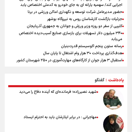
اجرایی کند/ سهمیه یارانه ای به جای خودرو به کدملی اختصاص یابد
حضور مدیرعامل شرکت توسعه و نگهداری اماکن ورزشی در برنا
جزئیات بازگشت کارشناسان روس به نیروگاه بوشهر
کلیپی از سفر دو روزه وزیر ورزش و جوانان به جمهوری آذربایجان
۳۴۰ میلیون دلار تسهیلات برای بازسازی صنایع آسیب‌دیده اختصاص
می‌یابد
رسانه ستون پنجم اکوسیستم قدرت‌بنیان
هدف‌گذاری پرداخت ۳۰ هزار وام اشتغال تا پایان سال
استقبال ۳ هزار جوان از کارگاه‌های مهارت‌آموزی در ۲۵۰ شهرستان کشور
شوک بزرگ برای لیونل مسی!
سخنگوی سپاه: بازگشایی تنگۀ هرمز منوط به پذیرش شروط ایران از سوی
یادداشت
گفتگو
آمریکاست و ارتباطی به مذاکرات ایران و عمان ندارد
|
علت نامگذاری ۱۷ مرداد به عنوان روز خبرنگار چیست؟
شهید نصیرزاده؛ فرمانده‌ای که آینده دفاع را می‌دید
ورود مواد آلاینده به منابع آب از نگرانی‌های جدی دوران جنگ است/ خطر از
دست رفتن باروری خاک
مروری بر زندگینامه خبرنگار شهید «محمود صارمی»
۱۷ مرداد؛ روز خبرنگار
مهاجرانی : در برابر ایثارشان باید به احترام ایستاد
خانواده شهید لاریجانی: از اظهارات شتاب‌زده درباره چگونگی شهادت اجتناب
کنید