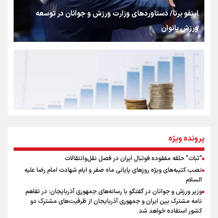
شکستگیِ بزرگ؛ روایتِ یک استخوان، یک نسل، یک توهم!
اینفو برنا/ دستاوردهای وزارت ورزش و جوانان در توسعه
ورزش بانوان
رسانه ملی و حق مردم برای شنیدن صدای رئیس‌جمهوری
روایت ایران از کنار مردم
از طلوع خیابان‌ها تا غروب اشک
پرونده ویژه
"ثبات" حلقه مفقوده فوتبال ایران در فصل نقل‌وانتقالات
اینفو برنا/ میزان مالیات بر ارزش افزوده چقدر است؟
نصب کتیبه‌های ویژه روزهای پایانی ماه صفر و ایام شهادت امام رضا علیه
جمله‌ای که بغض چهارماهه را شکست؛ «آهای مردم، آقا از
السلام
تهران رفتند»
وزیر ورزش و جوانان در گفتگو با رسانه‌های جمهوری آذربایجان: در تفاهم
نامه مشترک بین ایران و جمهوری آذربایجان از ظرفیت‌های مشترک دو
کشور استفاده خواهد شد
سه حسرتی که به دلم ماند