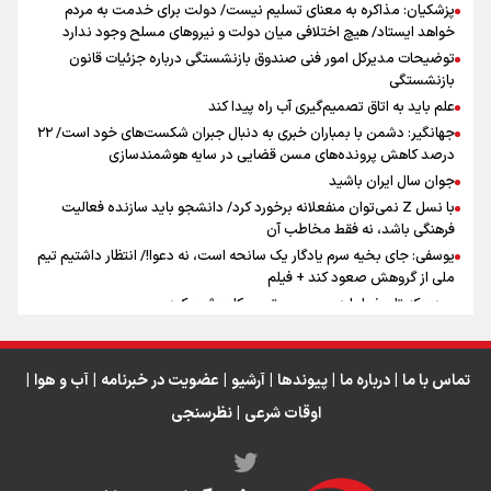
پزشکیان: مذاکره به معنای تسلیم نیست/ دولت برای خدمت به مردم
خواهد ایستاد/ هیچ اختلافی میان دولت و نیروهای مسلح وجود ندارد
توضیحات مدیرکل امور فنی صندوق بازنشستگی درباره جزئیات قانون
بازنشستگی
علم باید به اتاق تصمیم‌گیری آب راه پیدا کند
جهانگیر: دشمن با بمباران خبری به دنبال جبران شکست‌های خود است/ ۲۲
درصد کاهش پرونده‌های مسن قضایی در سایه هوشمندسازی
اینفو برنا / ۴ مسیر اصلی پیاده روی اربعین در عراق
جوان سال ایران باشید
با نسل Z نمی‌توان منفعلانه برخورد کرد/ دانشجو باید سازنده فعالیت
فرهنگی باشد، نه فقط مخاطب آن
یوسفی: جای بخیه سرم یادگار یک سانحه است، نه دعوا!/ انتظار داشتیم تیم
ملی از گروهش صعود کند + فیلم
مردی که تاریخ را با دوربین و موتورسیکلت ثبت کرد
رابرت دنیرو: کشور من دیگر دوست‌داشتنی نیست
دبیر فدراسیون بولینگ و بیلیارد: از رسانه ملی انتظار حمایت داریم/ در
انتظار حضور تیم‌های بزرگ مثل استقلال در لیگ هستیم
تماس با ما
|
درباره ما
|
پیوندها
|
آرشیو
|
عضویت در خبرنامه
|
آب و هوا
|
اوقات شرعی
|
نظرسنجی
اینفو برنا / توصیه‌هایی طلایی برای پیاده روی اربعین